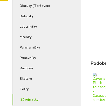
Discusy (Terčovce)
Dúhovky
Labyrintky
Mrenky
Pancierničky
Prísavníky
Podobn
Razbory
Skaláre
Tetry
Závojnatky