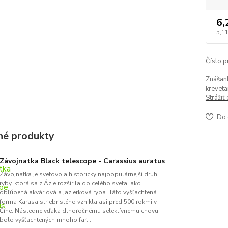
6,
5,1
Číslo p
Znášanl
kreveta
Strážiť
Do 
é produkty
Závojnatka Black telescope - Carassius auratus
Závojnatka je svetovo a historicky najpopulárnejší druh
ryby, ktorá sa z Ázie rozšírila do celého sveta, ako
obľúbená akváriová a jazierková ryba. Táto vyšľachtená
forma Karasa striebristého vznikla asi pred 500 rokmi v
Číne. Následne vďaka dlhoročnému selektívnemu chovu
bolo vyšľachtených mnoho far...