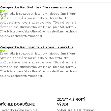
Závojnatka Red&white - Carassius auratus
Závojnatka je svetovo a historicky najpopulárnejší druh
ryby, ktorá sa z Ázie rozšírila do celého sveta, ako
obľúbená akváriová a jazierková ryba. Táto vyšľachtená
forma Karasa striebristého vznikla asi pred 500 rokmi v
Číne. Následne vďaka dlhoročnému selektívnemu chovu
bolo vyšľachtených mnoho far...
Závojnatka Red oranda - Carassius auratus
Závojnatka je svetovo a historicky najpopulárnejší druh
ryby, ktorá sa z Ázie rozšírila do celého sveta, ako
obľúbená akváriová a jazierková ryba. Táto vyšľachtená
forma Karasa striebristého vznikla asi pred 500 rokmi v
Číne. Následne vďaka dlhoročnému selektívnemu chovu
bolo vyšľachtených mnoho far...
ZĽAVY A ŠIROKÝ
RÝCHLE DORUČENIE
VÝBER
Tovar doručíme rýchlo a
Vyber si z 400+ druhov