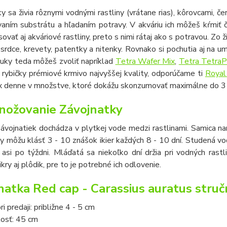
y sa živia rôznymi vodnými rastliny (vrátane rias), kôrovcami, 
vaním substrátu a hľadaním potravy. V akváriu ich môžeš kŕmiť
ovať aj akváriové rastliny, preto s nimi rátaj ako s potravou. Zo
srdce, krevety, patentky a nitenky. Rovnako si pochutia aj na u
nuky teda môžeš zvoliť napríklad
Tetra Wafer Mix
,
Tetra TetraP
 rybičky prémiové krmivo najvyššej kvality, odporúčame ti
Royal
2x denne v množstve, ktoré dokážu skonzumovať maximálne do 3 
ožovanie Závojnatky
závojnatiek dochádza v plytkej vode medzi rastlinami. Samica nar
 môžu klásť 3 - 10 znášok ikier každých 8 - 10 dní. Studená vod
 asi po týždni. Mláďatá sa niekoľko dní držia pri vodných rast
ikry aj plôdik, pre to je potrebné ich odlovenie.
natka Red cap - Carassius auratus struč
i predaji: približne 4 - 5 cm
kosť: 45 cm