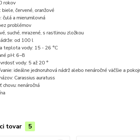
0 rokov
: biele, červené, oranžové
: čulá a mierumilovná
bez problémov
ivé, suché, mrazené, s rastlinou zložkou
ádrže: od 100 l
a teplota vody: 15 - 26 °C
né pH: 6
–
8
vrdosť vody: 5 až 20 °
vanie: ideálne jednoruhová nádrž alebo nenáročné väčšie a pokoj
ázov: Carassius auratuss
ť chovu: nenáročná
ína
ci tovar
5