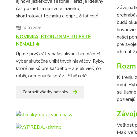
aj nová jazierková sezóna! Teraz je ideálny
Závojnatk
čas pozrieť sa na svoje jazierko,
prehrabá
skontrolovať techniku a pripr...
čítať celé
budú okus
02.03.2026
hovädzie 
NOVINKA, KTORÚ SME TU EŠTE
našej po
NEMALI 🔥
pre svoje
ich mal 
Úplne prvýkrát v našej akvaristike nájdeš
výber skutočne unikátnych hlaváčov. Ryby,
Rozmn
ktoré nie sú pre každého – ale ak vieš, čo
robíš, odmenia ťa správ...
čítať celé
K treniu 
mm). Ryby
sa liahne
Zobraziť všetky novinky
požierajú 
Závoj
Veľkosť pr
Max. veľ