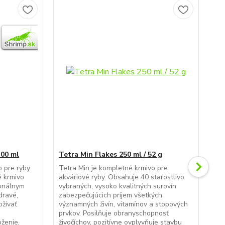
300 ml
Tetra Min Flakes 250 ml / 52 g
Tro
o pre ryby
Tetra Min je kompletné krmivo pre
Ich
é krmivo
akváriové ryby. Obsahuje 40 starostlivo
mno
onálnym
vybraných, vysoko kvalitných surovín
naj
dravé,
zabezpečujúcich príjem všetkých
ras
ožívať
významných živín, vitamínov a stopových
Opt
á
prvkov. Posilňuje obranyschopnosť
spe
ženie,
živočíchov, pozitívne ovplyvňuje stavbu
spr