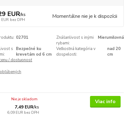
29 EUR
/
ks
Momentálne nie je k dispozícii
1 EUR
bez DPH
roduktu:
02701
Znášanlivosť s inými
Mierumilovná
rybami:
ivosť s
Bezpečné ku
Veľkostná kategória v
nad 20
mi:
krevetám od 6 cm
dospelosti:
cm
 cenu / dostupnosť
obľúbených
Nie je skladom
Viac info
7,49 EUR
/
ks
6,09 EUR
bez DPH