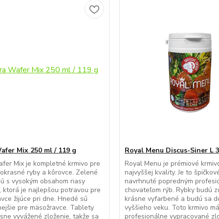
afer Mix 250 ml / 119 g
Royal Menu Discus-Siner L 
fer Mix je kompletné krmivo pre
Royal Menu je prémiové krmiv
 okrasné ryby a kôrovce. Zelené
najvyššej kvality. Je to špičkov
sú s vysokým obsahom riasy
navrhnuté popredným profesi
y, ktorá je najlepšou potravou pre
chovateľom rýb. Rybky budú z
avce žijúce pri dne. Hnedé sú
krásne vyfarbené a budú sa d
ejšie pre mäsožravce. Tablety
vyššieho veku. Toto krmivo m
sne vyvážené zloženie, takže sa
profesionálne vypracované zlo