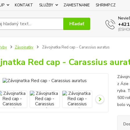
UP
KONTAKT
SLUŽBY
ZAMESTNANIE
SHRIMP.CZ
Nevieš
Hľadať
+421
(ESHOP
Ryby
Závojnatky
Závojnatka Red cap - Carassius auratus
jnatka Red cap - Carassius aura
Závojna
z Ázie
ryba. 
500 ro
bolo v
Dos