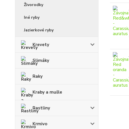
Živorodky
Iné ryby
Jazierkové ryby
Krevety
Slimáky
Raky
Kraby a mušle
Rastliny
Krmivo