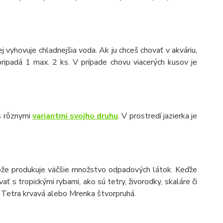
ej vyhovuje chladnejšia voda. Ak ju chceš chovať v akváriu,
ripadá 1 max. 2 ks. V prípade chovu viacerých kusov je
 s rôznymi
variantmi svojho druhu
. V prostredí jazierka je
etože produkuje väčšie množstvo odpadových látok. Keďže
ať s tropickými rybami, ako sú tetry, živorodky, skaláre či
r. Tetra krvavá alebo Mrenka štvorpruhá.