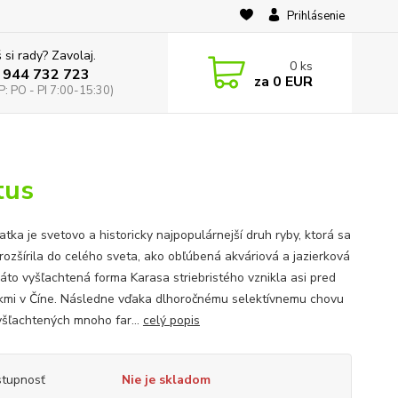
Prihlásenie
 si rady? Zavolaj.
0
ks
 944 732 723
za
0 EUR
: PO - PI 7:00-15:30)
tus
tka je svetovo a historicky najpopulárnejší druh ryby, ktorá sa
 rozšírila do celého sveta, ako obľúbená akváriová a jazierková
Táto vyšľachtená forma Karasa striebristého vznikla asi pred
kmi v Číne. Následne vďaka dlhoročnému selektívnemu chovu
yšľachtených mnoho far...
celý popis
tupnosť
Nie je skladom