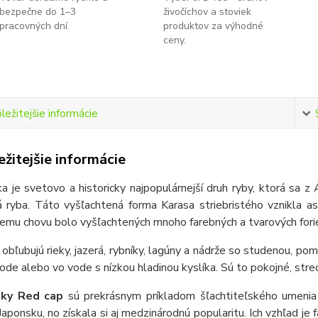
bezpečne do 1–3
živočíchov a stoviek
pracovných dní.
produktov za výhodné
ceny.
ležitejšie informácie
žitejšie informácie
a je svetovo a historicky najpopulárnejší druh ryby, ktorá sa z
vá ryba. Táto vyšľachtená forma Karasa striebristého vznikla
emu chovu bolo vyšľachtených mnoho farebných a tvarových fori
 obľubujú rieky, jazerá, rybníky, lagúny a nádrže so studenou, 
vode alebo vo vode s nízkou hladinou kyslíka. Sú to pokojné, str
tky Red cap
sú prekrásnym príkladom šľachtiteľského umenia
Japonsku, no získala si aj medzinárodnú popularitu. Ich vzhľad je 