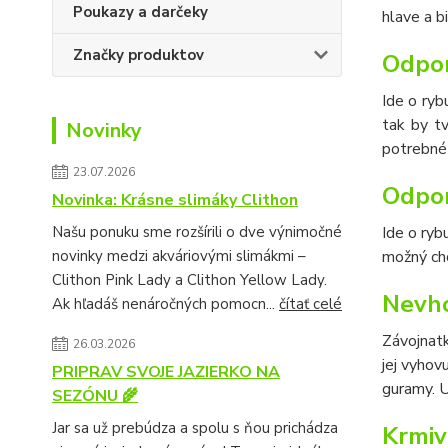
Poukazy a darčeky
hlave a b
Značky produktov
Odpor
Ide o ryb
tak by t
Novinky
potrebné 
23.07.2026
Odpor
Novinka: Krásne slimáky Clithon
Našu ponuku sme rozšírili o dve výnimočné
Ide o ryb
novinky medzi akváriovými slimákmi –
možný ch
Clithon Pink Lady a Clithon Yellow Lady.
Nevho
Ak hľadáš nenáročných pomocn...
čítať celé
Závojnatk
26.03.2026
jej vyhov
PRIPRAV SVOJE JAZIERKO NA
guramy. U
SEZÓNU 🌾
Jar sa už prebúdza a spolu s ňou prichádza
Krmiv