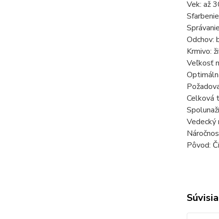
Vek: až 3
Sfarbenie
Správanie
Odchov: 
Krmivo: ž
Veľkosť n
Optimáln
Požadova
Celková t
Spolunaží
Vedecký n
Náročnos
Pôvod: Č
Súvisia