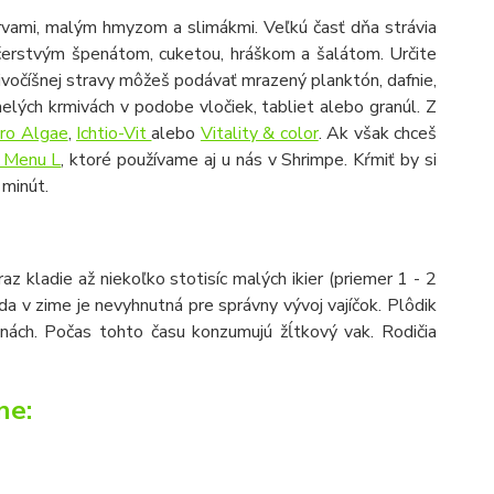
červami, malým hmyzom a slimákmi. Veľkú časť dňa strávia
 čerstvým špenátom, cuketou, hráškom a šalátom. Určite
 živočíšnej stravy môžeš podávať mrazený planktón, dafnie,
melých krmivách v podobe vločiek, tabliet alebo granúl. Z
ro Algae
,
Ichtio-Vit
alebo
Vitality & color
. Ak však chceš
 Menu L
, ktoré používame aj u nás v Shrimpe. Kŕmiť by si
minút.
az kladie až niekoľko stotisíc malých ikier (priemer 1 - 2
a v zime je nevyhnutná pre správny vývoj vajíčok. Plôdik
linách. Počas tohto času konzumujú žĺtkový vak. Rodičia
ne: