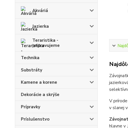
Akváriá
Jazierka
Teraristika -
pripravujeme
Najdô
Technika
Najdôle
Substráty
Závojnatk
Kamene a korene
jazierko
selektívn
Dekorácie a skrýše
V prírode
Prípravky
v slanej 
Závojna
Príslušenstvo
hlavne v 