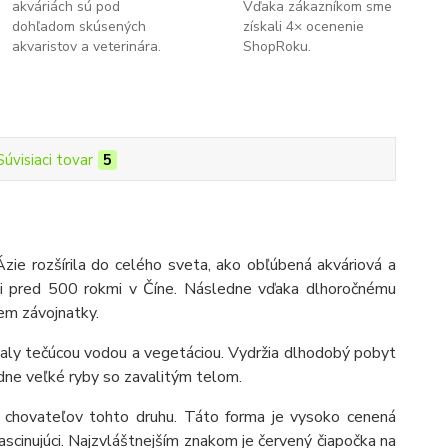
akváriách sú pod
Vďaka zákazníkom sme
dohľadom skúsených
získali 4× ocenenie
akvaristov a veterinára.
ShopRoku.
Súvisiaci tovar
5
 Ázie rozšírila do celého sveta, ako obľúbená akváriová a
 asi pred 500 rokmi v Číne. Následne vďaka dlhoročnému
em závojnatky.
pomaly tečúcou vodou a vegetáciou. Vydržia dlhodobý pobyt
edne veľké ryby so zavalitým telom.
 chovateľov tohto druhu. Táto forma je vysoko cenená
fascinujúci. Najzvláštnejším znakom je červený čiapočka na