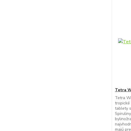
Tetra W
Tetra Wa
tropické
tablety 
Spirulin
bylinožr
najvhodn
majú pre