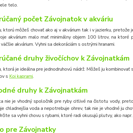
iele telo.
účaný počet Závojnatok v akváriu
u, ktorú môžeš chovať ako aj v akvárium tak i v jazierku, pretože j
voje akvárium malo mať minimálny objem 100 litrov, na ktoré p
väčšie akvárium. Vyhni sa dekoráciám s ostrými hranami.
účané druhy živočíchov k Závojnatkám
u, ktorá je ideálna pre jednodruhovú nádrž. Môžeš ju kombinovať
ov s
Koi kaprami
.
dné druhy k Závojnatkám
a nie je vhodný spoločník pre ryby citlivé na čistotu vody, pr
uje chladnejšia voda a nepotrebuje ohrev, tak nie je vhodné ju chov
rčite sa vyhni chovu s rybami, ktoré radi okusujú plutvy, ako nap
o pre
Závojnatky