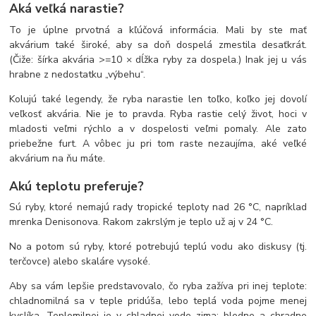
Aká veľká narastie?
To je úplne prvotná a kľúčová informácia. Mali by ste mať
akvárium také široké, aby sa doň dospelá zmestila desaťkrát.
(Čiže: šírka akvária >=10 × dĺžka ryby za dospela.) Inak jej u vás
hrabne z nedostatku „výbehu“.
Kolujú také legendy, že ryba narastie len toľko, koľko jej dovolí
veľkosť akvária. Nie je to pravda. Ryba rastie celý život, hoci v
mladosti veľmi rýchlo a v dospelosti veľmi pomaly. Ale zato
priebežne furt. A vôbec ju pri tom raste nezaujíma, aké veľké
akvárium na ňu máte.
Akú teplotu preferuje?
Sú ryby, ktoré nemajú rady tropické teploty nad 26 °C, napríklad
mrenka Denisonova. Rakom zakrslým je teplo už aj v 24 °C.
No a potom sú ryby, ktoré potrebujú teplú vodu ako diskusy (tj.
terčovce) alebo skaláre vysoké.
Aby sa vám lepšie predstavovalo, čo ryba zažíva pri inej teplote:
chladnomilná sa v teple pridúša, lebo teplá voda pojme menej
kyslíka. Teplomilnej je v chladnej vode zima; bledne a chradne