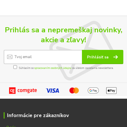
Prihlás sa a nepremeškaj novinky,
akcie a zľavy!
Prihlásiť sa
Súhlasím so
spracovaním osobných údajov
za účelom zasielania newslettera.
Informácie pre zákazníkov