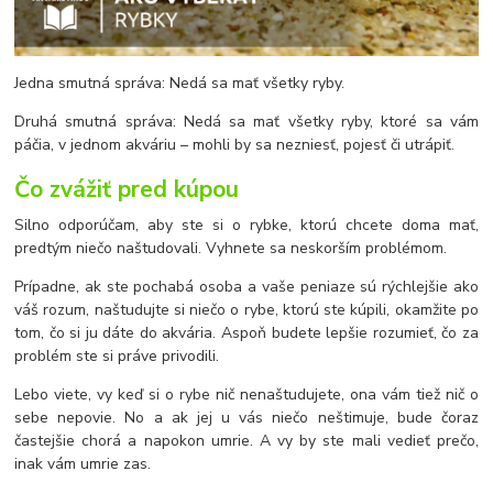
Jedna smutná správa: Nedá sa mať všetky ryby.
Druhá smutná správa: Nedá sa mať všetky ryby, ktoré sa vám
páčia, v jednom akváriu – mohli by sa nezniesť, pojesť či utrápiť.
Čo zvážiť pred kúpou
Silno odporúčam, aby ste si o rybke, ktorú chcete doma mať,
predtým niečo naštudovali. Vyhnete sa neskorším problémom.
Prípadne, ak ste pochabá osoba a vaše peniaze sú rýchlejšie ako
váš rozum, naštudujte si niečo o rybe, ktorú ste kúpili, okamžite po
tom, čo si ju dáte do akvária. Aspoň budete lepšie rozumieť, čo za
problém ste si práve privodili.
Lebo viete, vy keď si o rybe nič nenaštudujete, ona vám tiež nič o
sebe nepovie. No a ak jej u vás niečo neštimuje, bude čoraz
častejšie chorá a napokon umrie. A vy by ste mali vedieť prečo,
inak vám umrie zas.