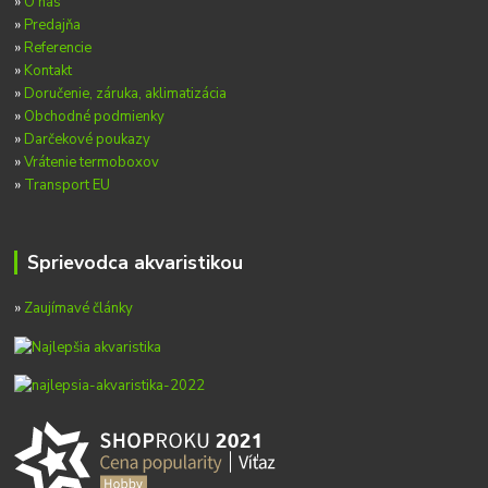
»
O nás
»
Predajňa
»
Referencie
»
Kontakt
»
Doručenie, záruka, aklimatizácia
»
Obchodné podmienky
»
Darčekové poukazy
»
Vrátenie termoboxov
»
Transport EU
Sprievodca akvaristikou
»
Zaujímavé články