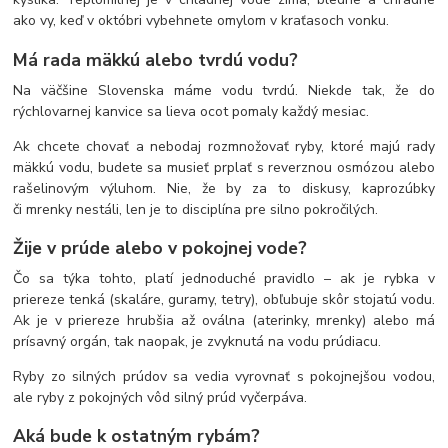
ako vy, keď v októbri vybehnete omylom v kraťasoch vonku.
Má rada mäkkú alebo tvrdú vodu?
Na väčšine Slovenska máme vodu tvrdú. Niekde tak, že do
rýchlovarnej kanvice sa lieva ocot pomaly každý mesiac.
Ak chcete chovať a nebodaj rozmnožovať ryby, ktoré majú rady
mäkkú vodu, budete sa musieť prplať s reverznou osmózou alebo
rašelinovým výluhom. Nie, že by za to diskusy, kaprozúbky
či mrenky nestáli, len je to disciplína pre silno pokročilých.
Žije v prúde alebo v pokojnej vode?
Čo sa týka tohto, platí jednoduché pravidlo – ak je rybka v
priereze tenká (skaláre, guramy, tetry), obľubuje skôr stojatú vodu.
Ak je v priereze hrubšia až oválna (aterinky, mrenky) alebo má
prísavný orgán, tak naopak, je zvyknutá na vodu prúdiacu.
Ryby zo silných prúdov sa vedia vyrovnať s pokojnejšou vodou,
ale ryby z pokojných vôd silný prúd vyčerpáva.
Aká bude k ostatným rybám?