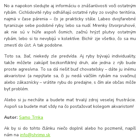
No a napokon sledujte aj informáciu o znášanlivosti voči ostatným
rybám. Cichlidovité ryby odháňajú ostatné ryby zo svojho teritória,
najmä v čase párenia – čo je prakticky stále. Labeo dvojfarebné
tyranizuje sebe podobné ryby, lebo sa nudí. Mrenky štvorpruhové,
ak nie sú v húfe aspoň ôsmich, začnú hrýzť plutvy ostatným
rybám, lebo si to nevybijú v kolektíve. Bichír zje všetko, čo sa mu
zmestí do úst. A tak podobne.
Toto sa, žiaľ, niekedy zle predvída. Aj ryby bývajú individuality,
takže môžete zakúpiť bezkonfliktný druh, ale jedna z rýb bude
proste agresívna. To sa dá riešiť buď chovateľsky – dáte ju inému
akvaristovi (a nepýtate sa, či ju nedá väčším rybám na svačinu)
alebo zákaznícky – vrátite rybu do predajne, s čím ale občas môže
byť problém.
Alebo si ju necháte a budete mať trvalý zdroj veselej frustrácie.
Aspoň sa budete mať vždy na čo posťažovať kolegom akvaristom!
Autor:
Samo Trnka
Ak by si do tohto článku niečo doplnil alebo ho pozmenil, napíš
nám na
info@shrimp.sk