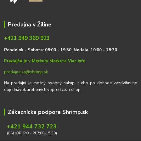
Predajňa v Žiline
+421 949 369 923
P
on
delok
- Sobota: 08:00 - 19:30, Nedeľa: 10:00 - 18:30
Predajňa je v Merkury Markete
Viac info
predajna.za@shrimp.sk
Na predajni je možný osobný nákup, alebo po dohode vyzdvihnutie
objednávok urobených vopred cez eshop.
Zákaznícka podpora Shrimp.sk
+421 944 732 723
(ESHOP: PO - PI 7:00-15:30)