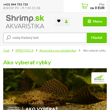
0
ks
+421 944 732 723
za
0 EUR
(ESHOP: PO - PI 7:00-15:30)
Menu
Hľadať
Úvod
SPRIEVODCA
Akvaristika pre začiatočníkov
Ako vyberať rybky
Ako vyberať rybky