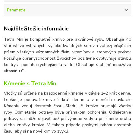
Parametre
Najdôležitejšie informácie
Tetra Min je kompletné krmivo pre akváriové ryby. Obsahuje 40
starostlivo vybraných, vysoko kvalitných surovín zabezpečujúcich
príjem všetkých významných živín, vitamínov a stopových prvkov.
Posilňuje obranyschopnosť živočíchov, pozitívne ovplyvňuje stavbu
kostry a pomáha rýchlejšiemu rastu. Obsahuje stabilné množstvo
vitamínu C.
Kŕmenie s Tetra Min
Vločky sú určené na každodenné kŕmenie v dávke 1
–
2 krát denne.
Lepšie je podávať krmivo 2 krát denne a v menších dávkach.
Kŕmeniu venuj dostatok času. Sleduj, či krmivo prijímajú všetky
ryby. Odmietanie potravy býva príznakom ochorenia. Odmietanie
potravy sa môže objaviť tiež pri výmene vody a pri zmene druhu
alebo značky krmiva. V takom prípade poskytni rybám dostatok
času, aby si na nové krmivo zvykli.