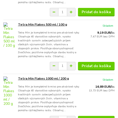
pomáha rýchlejšiemu rastu. Obsahuj...
Pridať do košíka
Tetra Min Flakes 500 ml / 100 g
Skladom
Tetra Min je kompletné krmivo pre akváriové ryby.
9,19 EUR
/
ks
Obsahuje 40 starostlivo vybraných, vysoko
7,47 EUR
bez DPH
kvalitných surovín zabezpečujúcich príjem
všetkých významných živín, vitamínov a
stopových prvkov. Posilňuje obranyschopnosť
živočíchov, pozitívne ovplyvňuje stavbu kostry a
pomáha rýchlejšiemu rastu. Obsahuj...
Pridať do košíka
Tetra Min Flakes 1000 ml / 200 g
Skladom
Tetra Min je kompletné krmivo pre akváriové ryby.
16,89 EUR
/
ks
Obsahuje 40 starostlivo vybraných, vysoko
13,73 EUR
bez DPH
kvalitných surovín zabezpečujúcich príjem
všetkých významných živín, vitamínov a
stopových prvkov. Posilňuje obranyschopnosť
živočíchov, pozitívne ovplyvňuje stavbu kostry a
pomáha rýchlejšiemu rastu. Obsahuj...