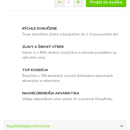
Pridať do košíka
RÝCHLE DORUČENIE
Tovar doručíme rýchlo a bezpečne do 1–3 pracovných dní.
ZĽAVY A ŠIROKÝ VÝBER
Vyber si z 400+ druhov živočíchov a stoviek produktov za
výhodné ceny.
TOP KONDÍCIA
Živočíchy v 700 akváriách sú pod dohľadom skúsených
akvaristov a veterinára.
NAJOBĽÚBENEJŠIA AKVARISTIKA
Vďaka zákazníkom sme získali 4× ocenenie ShopRoku.
Najdôležitejšie informácie