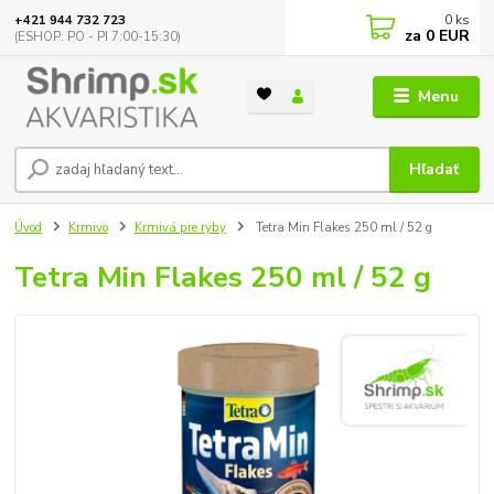
0
ks
+421 944 732 723
za
0 EUR
(ESHOP: PO - PI 7:00-15:30)
Menu
Hľadať
Úvod
Krmivo
Krmivá pre ryby
Tetra Min Flakes 250 ml / 52 g
Tetra Min Flakes 250 ml / 52 g