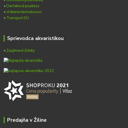
»
Obchodné podmienky
»
Darčekové poukazy
»
Vrátenie termoboxov
»
Transport EU
Sprievodca akvaristikou
»
Zaujímavé články
Predajňa v Žiline