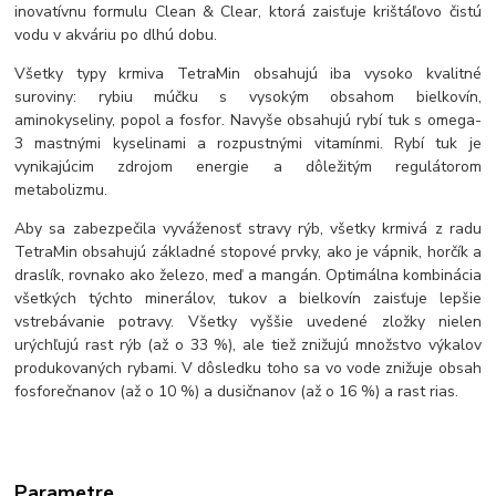
inovatívnu formulu Clean & Clear, ktorá zaisťuje krištáľovo čistú
vodu v akváriu po dlhú dobu.
Všetky typy krmiva TetraMin obsahujú iba vysoko kvalitné
suroviny: rybiu múčku s vysokým obsahom bielkovín,
aminokyseliny, popol a fosfor. Navyše obsahujú rybí tuk s omega-
3 mastnými kyselinami a rozpustnými vitamínmi. Rybí tuk je
vynikajúcim zdrojom energie a dôležitým regulátorom
metabolizmu.
Aby sa zabezpečila vyváženosť stravy rýb, všetky krmivá z radu
TetraMin obsahujú základné stopové prvky, ako je vápnik, horčík a
draslík, rovnako ako železo, meď a mangán. Optimálna kombinácia
všetkých týchto minerálov, tukov a bielkovín zaisťuje lepšie
vstrebávanie potravy. Všetky vyššie uvedené zložky nielen
urýchľujú rast rýb (až o 33 %), ale tiež znižujú množstvo výkalov
produkovaných rybami. V dôsledku toho sa vo vode znižuje obsah
fosforečnanov (až o 10 %) a dusičnanov (až o 16 %) a rast rias.
Parametre