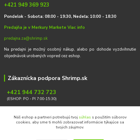
+421 949 369 923
P
on
delok
- Sobota: 08:00 - 19:30, Nedeľa: 10:00 - 18:30
Predajňa je v Merkury Markete
Viac info
predajna.za@shrimp.sk
Na predajni je možný osobný nákup, alebo po dohode vyzdvihnutie
objednávok urobených vopred cez eshop.
Zákaznícka podpora Shrimp.sk
+421 944 732 723
(ESHOP: PO - PI 7:00-15:30)
info@shrimp.sk
Náš eshop a partneri potrebujú tvoj
súhlas
s použitím súborov
cookies, aby sme ti mohli zobrazovať informácie týkajúce sa
tvojich záujmov.