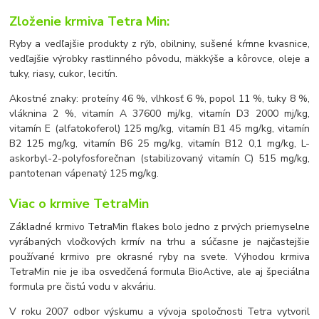
Zloženie krmiva Tetra Min:
Ryby a vedľajšie produkty z rýb, obilniny, sušené kŕmne kvasnice,
vedľajšie výrobky rastlinného pôvodu, mäkkýše a kôrovce, oleje a
tuky, riasy, cukor, lecitín.
Akostné znaky: proteíny 46 %, vlhkosť 6 %, popol 11 %, tuky 8 %,
vláknina 2 %, vitamín A 37600 mj/kg, vitamín D3 2000 mj/kg,
vitamín E (alfatokoferol) 125 mg/kg, vitamín B1 45 mg/kg, vitamín
B2 125 mg/kg, vitamín B6 25 mg/kg, vitamín B12 0,1 mg/kg, L-
askorbyl-2-polyfosforečnan (stabilizovaný vitamín C) 515 mg/kg,
pantotenan vápenatý 125 mg/kg.
Viac o krmive TetraMin
Základné krmivo TetraMin flakes bolo jedno z prvých priemyselne
vyrábaných vločkových krmív na trhu a súčasne je najčastejšie
používané krmivo pre okrasné ryby na svete. Výhodou krmiva
TetraMin nie je iba osvedčená formula BioActive, ale aj špeciálna
formula pre čistú vodu v akváriu.
V roku 2007 odbor výskumu a vývoja spoločnosti Tetra vytvoril