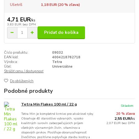
Ušetríš
1,18 EUR (
20
% zľava)
4,71 EUR
/
ks
3,83 EUR
bez DPH
Pridať do košíka
Číslo produktu:
09032
EAN kód:
4004218762718
Výrobca:
Tetra
Účel:
Univerzálne
Strážiť cenu / dostupnosť
Do obľúbených
Podobné produkty
Tetra Min Flakes 100 ml / 22 g
Skladom
Tetra Min je kompletné krmivo pre akváriové ryby.
20 % zľava
Obsahuje 40 starostlivo vybraných, vysoko
2,55 EUR
/
ks
kvalitných surovín zabezpečujúcich príjem
2,07 EUR
bez DPH
všetkých významných živín, vitamínov a
stopových prvkov. Posilňuje obranyschopnosť
živočíchov, pozitívne ovplyvňuje stavbu kostry a