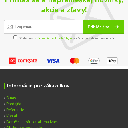
akcie a zľavy!
Prihlásiť sa
Súhlasím so
spracovaním osobných údajov
za účelom zasielania newslettera.
Informácie pre zákazníkov
»
O nás
»
Predajňa
»
Referencie
»
Kontakt
»
Doručenie, záruka, aklimatizácia