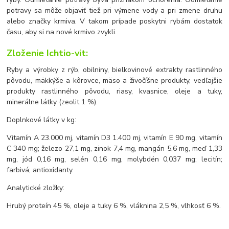
potravy sa môže objaviť tiež pri výmene vody a pri zmene druhu
alebo značky krmiva. V takom prípade poskytni rybám dostatok
času, aby si na nové krmivo zvykli.
Zloženie Ichtio-vit:
Ryby a výrobky z rýb, obilniny, bielkovinové extrakty rastlinného
pôvodu, mäkkýše a kôrovce, mäso a živočíšne produkty, vedľajšie
produkty rastlinného pôvodu, riasy, kvasnice, oleje a tuky,
minerálne látky (zeolit 1 %).
Doplnkové látky v kg:
Vitamín A 23.000 mj, vitamín D3 1.400 mj, vitamín E 90 mg, vitamín
C 340 mg; železo 27,1 mg, zinok 7,4 mg, mangán 5,6 mg, meď 1,33
mg, jód 0,16 mg, selén 0,16 mg, molybdén 0,037 mg; lecitín;
farbivá; antioxidanty.
Analytické zložky:
Hrubý proteín 45 %, oleje a tuky 6 %, vláknina 2,5 %, vlhkosť 6 %.