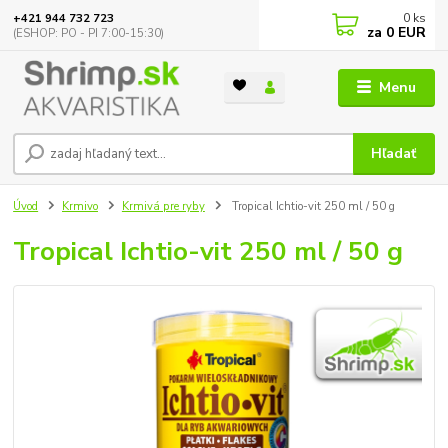
0
ks
+421 944 732 723
za
0 EUR
(ESHOP: PO - PI 7:00-15:30)
Menu
Hľadať
Úvod
Krmivo
Krmivá pre ryby
Tropical Ichtio-vit 250 ml / 50 g
Tropical Ichtio-vit 250 ml / 50 g