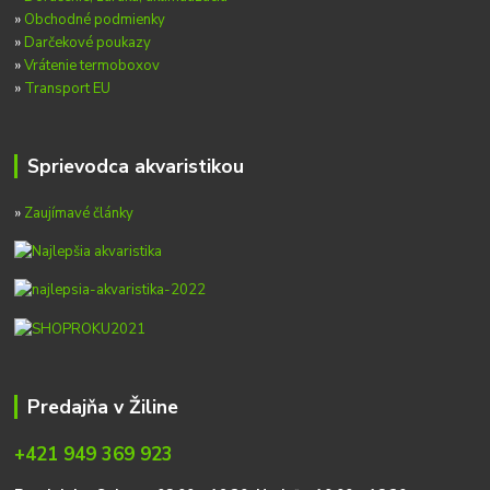
»
Obchodné podmienky
»
Darčekové poukazy
»
Vrátenie termoboxov
»
Transport EU
Sprievodca akvaristikou
»
Zaujímavé články
Predajňa v Žiline
+421 949 369 923