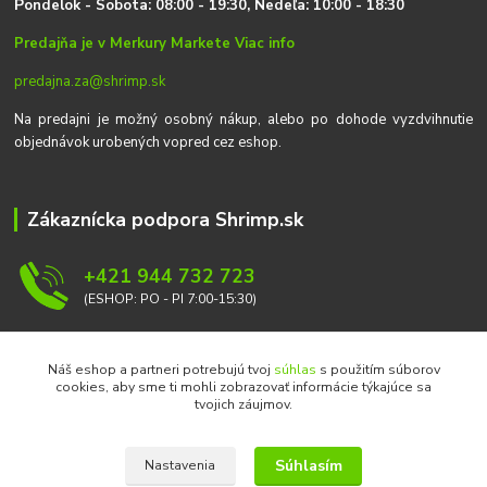
P
on
delok
- Sobota: 08:00 - 19:30, Nedeľa: 10:00 - 18:30
Predajňa je v Merkury Markete
Viac info
predajna.za@shrimp.sk
Na predajni je možný osobný nákup, alebo po dohode vyzdvihnutie
objednávok urobených vopred cez eshop.
Zákaznícka podpora Shrimp.sk
+421 944 732 723
(ESHOP: PO - PI 7:00-15:30)
info@shrimp.sk
Náš eshop a partneri potrebujú tvoj
súhlas
s použitím súborov
cookies, aby sme ti mohli zobrazovať informácie týkajúce sa
tvojich záujmov.
Súhlasím
Nastavenia