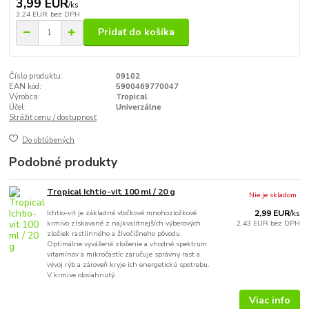
3,99 EUR
/
ks
3,24 EUR
bez DPH
Pridať do košíka
Číslo produktu:
09102
EAN kód:
5900469770047
Výrobca:
Tropical
Účel:
Univerzálne
Strážiť cenu / dostupnosť
Do obľúbených
Podobné produkty
Tropical Ichtio-vit 100 ml / 20 g
Nie je skladom
Ichtio-vit je základné vločkové mnohozložkové
2,99 EUR
/
ks
krmivo získavané z najkvalitnejších výberových
2,43 EUR
bez DPH
zložiek rastlinného a živočíšneho pôvodu.
Optimálne vyvážené zloženie a vhodné spektrum
vitamínov a mikročastíc zaručuje správny rast a
vývoj rýb a zároveň kryje ich energetickú spotrebu.
V krmive obsiahnutý...
Viac info