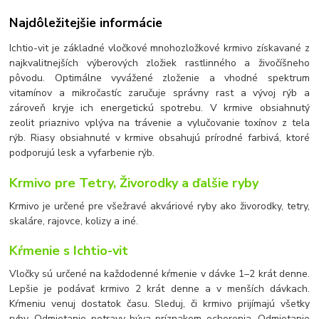
Najdôležitejšie informácie
Ichtio-vit je základné vločkové mnohozložkové krmivo získavané z
najkvalitnejších výberových zložiek rastlinného a živočíšneho
pôvodu. Optimálne vyvážené zloženie a vhodné spektrum
vitamínov a mikročastíc zaručuje správny rast a vývoj rýb a
zároveň kryje ich energetickú spotrebu. V krmive obsiahnutý
zeolit priaznivo vplýva na trávenie a vylučovanie toxínov z tela
rýb. Riasy obsiahnuté v krmive obsahujú prírodné farbivá, ktoré
podporujú lesk a vyfarbenie rýb.
Krmivo pre Tetry, Živorodky a ďalšie ryby
Krmivo je určené pre všežravé akváriové ryby ako živorodky, tetry,
skaláre, rajovce, kolizy a iné.
Kŕmenie s Ichtio-vit
Vločky sú určené na každodenné kŕmenie v dávke 1
–
2 krát denne.
Lepšie je podávať krmivo 2 krát denne a v menších dávkach.
Kŕmeniu venuj dostatok času. Sleduj, či krmivo prijímajú všetky
ryby. Odmietanie potravy býva príznakom ochorenia. Odmietanie