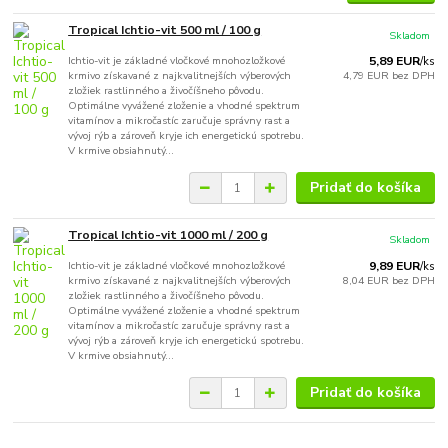
Tropical Ichtio-vit 500 ml / 100 g
Skladom
Ichtio-vit je základné vločkové mnohozložkové
5,89 EUR
/
ks
krmivo získavané z najkvalitnejších výberových
4,79 EUR
bez DPH
zložiek rastlinného a živočíšneho pôvodu.
Optimálne vyvážené zloženie a vhodné spektrum
vitamínov a mikročastíc zaručuje správny rast a
vývoj rýb a zároveň kryje ich energetickú spotrebu.
V krmive obsiahnutý...
Pridať do košíka
Tropical Ichtio-vit 1000 ml / 200 g
Skladom
Ichtio-vit je základné vločkové mnohozložkové
9,89 EUR
/
ks
krmivo získavané z najkvalitnejších výberových
8,04 EUR
bez DPH
zložiek rastlinného a živočíšneho pôvodu.
Optimálne vyvážené zloženie a vhodné spektrum
vitamínov a mikročastíc zaručuje správny rast a
vývoj rýb a zároveň kryje ich energetickú spotrebu.
V krmive obsiahnutý...
Pridať do košíka