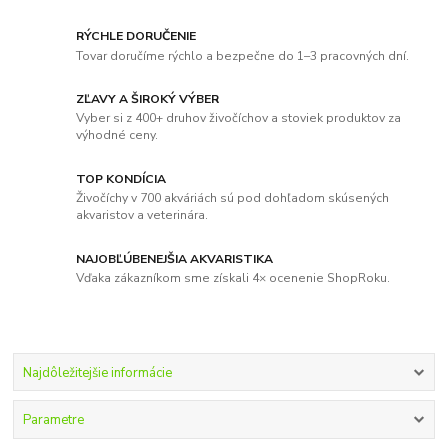
RÝCHLE DORUČENIE
Tovar doručíme rýchlo a bezpečne do 1–3 pracovných dní.
ZĽAVY A ŠIROKÝ VÝBER
Vyber si z 400+ druhov živočíchov a stoviek produktov za
výhodné ceny.
TOP KONDÍCIA
Živočíchy v 700 akváriách sú pod dohľadom skúsených
akvaristov a veterinára.
NAJOBĽÚBENEJŠIA AKVARISTIKA
Vďaka zákazníkom sme získali 4× ocenenie ShopRoku.
Najdôležitejšie informácie
Parametre