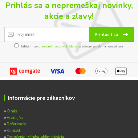
Prihlás sa a nepremeškaj novinky,
akcie a zľavy!
Prihlásiť sa
Súhlasím so
spracovaním osobných údajov
za účelom zasielania newslettera.
Informácie pre zákazníkov
»
O nás
»
Predajňa
»
Referencie
»
Kontakt
»
Doručenie, záruka, aklimatizácia