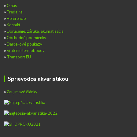
»
O nás
»
Predajňa
»
Referencie
»
Kontakt
»
Doručenie, záruka, aklimatizácia
»
Obchodné podmienky
»
Darčekové poukazy
»
Vrátenie termoboxov
»
Transport EU
Sprievodca akvaristikou
»
Zaujímavé články