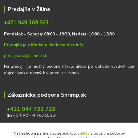
Predajňa v Žiline
+421 949 369 923
P
on
delok
- Sobota: 08:00 - 19:30, Nedeľa: 10:00 - 18:30
Predajňa je v Merkury Markete
Viac info
predajna.za@shrimp.sk
Na predajni je možný osobný nákup, alebo po dohode vyzdvihnutie
objednávok urobených vopred cez eshop.
Zákaznícka podpora Shrimp.sk
+421 944 732 723
(ESHOP: PO - PI 7:00-15:30)
info@shrimp.sk
Náš eshop a partneri potrebujú tvoj
súhlas
s použitím súborov