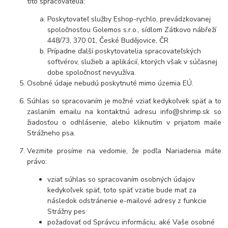
títo spracovatelia:
Poskytovateľ služby Eshop-rychlo, prevádzkovanej
spoločnosťou Golemos s.r.o., sídlom Zátkovo nábřeží
448/73, 370 01, České Budějovice, ČR
Prípadne ďalší poskytovatelia spracovateľských
softvérov, služieb a aplikácií, ktorých však v súčasnej
dobe spoločnosť nevyužíva.
Osobné údaje
nebudú
poskytnuté mimo územia EÚ.
Súhlas so spracovaním je možné vziať kedykoľvek späť a to
zaslaním emailu na kontaktnú adresu info@shrimp.sk so
žiadosťou o odhlásenie, alebo kliknutím v prijatom maile
Strážneho psa.
Vezmite prosíme na vedomie, že podľa Nariadenia máte
právo:
vziať súhlas so spracovaním osobných údajov
kedykoľvek späť, toto späť vzatie bude mať za
následok
odstránenie e-mailové adresy z funkcie
Strážny pes
požadovať od Správcu informáciu, aké Vaše osobné