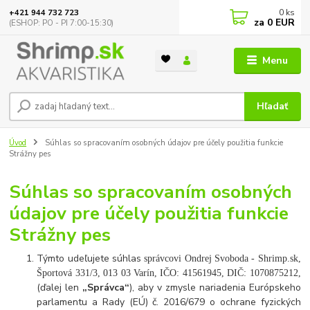
0
ks
+421 944 732 723
za
0 EUR
(ESHOP: PO - PI 7:00-15:30)
Menu
Hľadať
Úvod
Súhlas so spracovaním osobných údajov pre účely použitia funkcie
Strážny pes
Súhlas so spracovaním osobných
údajov pre účely použitia funkcie
Strážny pes
Týmto udeľujete súhlas
správcovi Ondrej Svoboda - Shrimp.sk,
Športová 331/3, 013 03 Varín, IČO: 41561945, DIČ: 1070875212,
(ďalej len
„Správca“
), aby v zmysle nariadenia Európskeho
parlamentu a Rady (EÚ) č. 2016/679 o ochrane fyzických