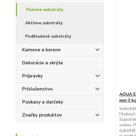
Pasívne substráty
Aktívne substráty
Podkladové substráty
Kamene a korene
Dekorácie a skrýše
Prípravky
Príslušenstvo
AQUA EX
mm 3 k
Poukazy a darčeky
Substrát
Hrubosť:
Značky produktov
Substrát
vodou. P
substrát
je normá