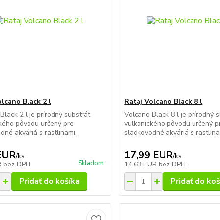
olcano Black 2 l
Rataj Volcano Black 8 l
Black 2 l je prírodný substrát
Volcano Black 8 l je prírodný 
kého pôvodu určený pre
vulkanického pôvodu určený p
dné akváriá s rastlinami.
sladkovodné akváriá s rastlina
EUR
17,99 EUR
/
ks
/
ks
Skladom
R
bez DPH
14,63 EUR
bez DPH
Pridať do košíka
Pridať do koš