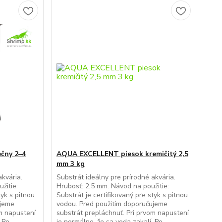
čny 2–4
AQUA EXCELLENT piesok kremičitý 2,5
mm 3 kg
akvária.
Substrát ideálny pre prírodné akvária.
žitie:
Hrubosť: 2,5 mm. Návod na použitie:
tyk s pitnou
Substrát je certifikovaný pre styk s pitnou
ujeme
vodou. Pred použitím doporučujeme
om napustení
substrát prepláchnuť. Pri prvom napustení
. Po
je normálne, že sa voda zakalí. Po