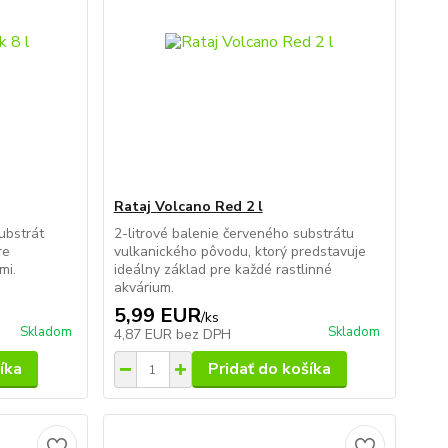
Rataj Volcano Red 2 l
substrát
2-litrové balenie červeného substrátu
re
vulkanického pôvodu, ktorý predstavuje
mi.
ideálny základ pre každé rastlinné
akvárium.
5,99 EUR
/
ks
Skladom
Skladom
4,87 EUR
bez DPH
íka
Pridať do košíka