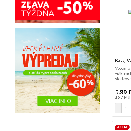
Rataj V
Volcano 
vulkanic
sladkovo
5,99 
4,87 EU
AKCIA