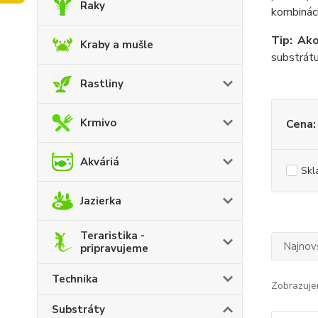
Raky
kombinác
Tip: Ak
Kraby a mušle
substrát
Rastliny
Krmivo
Cena:
Akváriá
Skl
Jazierka
Teraristika -
Najnov
pripravujeme
Technika
Zobrazuje
Substráty