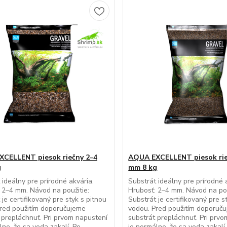
CELLENT piesok riečny 2–4
AQUA EXCELLENT piesok rie
g
mm 8 kg
 ideálny pre prírodné akvária.
Substrát ideálny pre prírodné 
 2–4 mm. Návod na použitie:
Hrubosť: 2–4 mm. Návod na pou
 je certifikovaný pre styk s pitnou
Substrát je certifikovaný pre s
red použitím doporučujeme
vodou. Pred použitím doporuč
 prepláchnuť. Pri prvom napustení
substrát prepláchnuť. Pri prv
lne, že sa voda zakalí. Po
je normálne, že sa voda zakalí