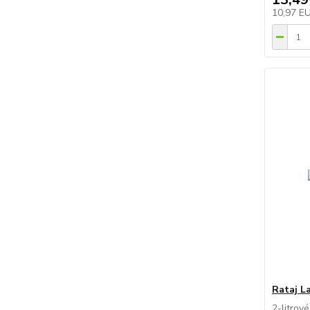
10,97 E
Rataj L
2-litrov