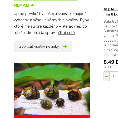
NEMALI 🔥
AQUA EX
Úplne prvýkrát v našej akvaristike nájdeš
mm 8 k
výber skutočne unikátnych hlaváčov. Ryby,
Substrát
ktoré nie sú pre každého – ale ak vieš, čo
Hrubosť:
Substrát
robíš, odmenia ťa správ...
čítať celé
vodou. P
substrát
je normá
Zobraziť všetky novinky
niekoľký
substrátu
8,49 
6,90 EU