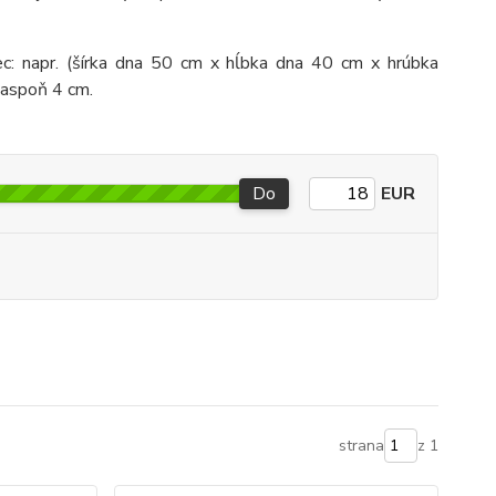
c: napr. (šírka dna 50 cm x hĺbka dna 40 cm x hrúbka
 aspoň 4 cm.
Do
EUR
strana
z 1