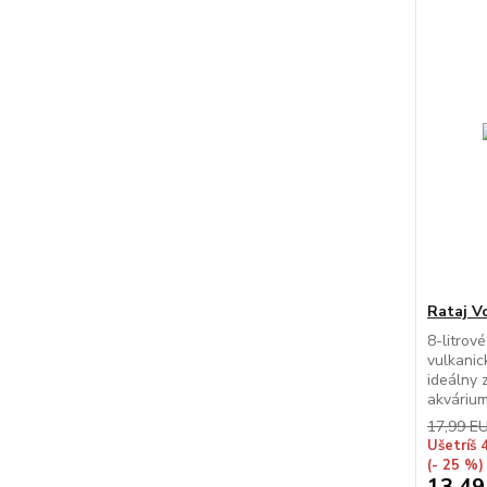
Rataj V
8-litrov
vulkanic
ideálny 
akvárium
17,99 E
Ušetríš 
(- 25 %)
13,49