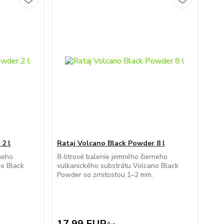
2 l
Rataj Volcano Black Powder 8 l
rneho
8-litrové balenie jemného čierneho
no Black
vulkanického substrátu Volcano Black
Powder so zrnitosťou 1–2 mm.
17,99 EUR