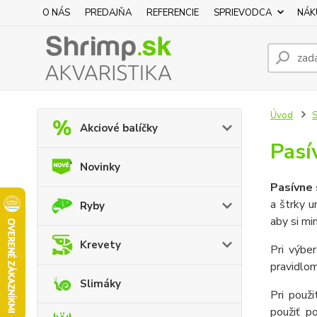
O NÁS
PREDAJŇA
REFERENCIE
SPRIEVODCA
NÁK
Úvod
S
Akciové balíčky
Pasí
Novinky
Pasívne 
a štrky u
Ryby
aby si mi
Krevety
Pri výbe
pravidlom
Slimáky
Pri použi
použiť p