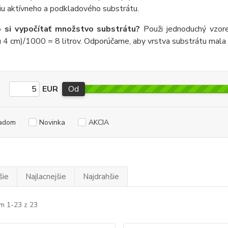
iu aktívneho a podkladového substrátu.
o si vypočítať množstvo substrátu?
Použi jednoduchý vzore
u 4 cm)/1000 = 8 litrov. Odporúčame, aby vrstva substrátu mala
EUR
Od
adom
Novinka
AKCIA
šie
Najlacnejšie
Najdrahšie
m 1-23 z 23