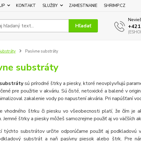
UP
KONTAKT
SLUŽBY
ZAMESTNANIE
SHRIMP.CZ
Nevieš
Hľadať
+421
(ESHOP
ubstráty
Pasívne substráty
vne substráty
substráty
sú prírodné štrky a piesky, ktoré neovplyvňujú param
rčené pre použitie v akváriu. Sú čisté, netoxické a balené v orig
nimalizoval zakalenie vody po napustení akvária. Pri napúšťaní vod
re vhodného štrku či piesku vo všeobecnosti platí, že čím je a
. Jemné štrky a piesky môžeš samozrejme použiť aj vo väčších akv
tí týchto substrátov určite odporúčame použiť aj podkladovú v
odkladový substrát a naň pasívny piesok alebo štrk. Pre nár