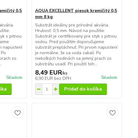
mičitý 0,5
AQUA EXCELLENT piesok kremičitý 0,5
mm 8 kg
akvária.
Substrát ideálny pre prírodné akvária.
itie:
Hrubosť: 0,5 mm. Návod na použitie:
tyk s pitnou
Substrát je certifikovaný pre styk s pitnou
ujeme
vodou. Pred použitím doporučujeme
om napustení
substrát prepláchnuť. Pri prvom napustení
. Po
je normálne, že sa voda zakalí. Po
prach zo
niekoľkých hodinách sa jemný prach zo
..
substrátu usadí. Pri použití toh...
8,49 EUR
/
ks
Skladom
Skladom
6,90 EUR
bez DPH
íka
Pridať do košíka