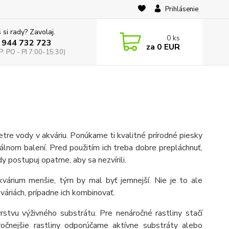
Prihlásenie
 si rady? Zavolaj.
0
ks
 944 732 723
za
0 EUR
: PO - PI 7:00-15:30)
etre vody v akváriu. Ponúkame ti kvalitné prírodné piesky
inálnom balení. Pred použitím ich treba dobre prepláchnuť,
y postupuj opatrne, aby sa nezvírili.
kvárium menšie, tým by mal byť jemnejší. Nie je to ale
áriách, prípadne ich kombinovať.
rstvu výživného substrátu. Pre nenáročné rastliny stačí
očnejšie rastliny odporúčame aktívne substráty alebo