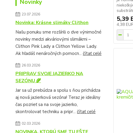
Novinky
niekoľký
substrátu
23.07.2026
5,39 
Novinka: Krásne slimáky Clithon
4,38 EU
Našu ponuku sme rozšírili o dve výnimočné
novinky medzi akváriovými slimákmi –
Clithon Pink Lady a Clithon Yellow Lady.
Ak hľadáš nenáročných pomocn...
čítať celé
26.03.2026
PRIPRAV SVOJE JAZIERKO NA
SEZÓNU 🌾
Jar sa už prebúdza a spolu s ňou prichádza
aj nová jazierková sezóna! Teraz je ideálny
čas pozrieť sa na svoje jazierko,
skontrolovať techniku a pripr...
čítať celé
02.03.2026
NOVINKA, KTORÚ SME TU EŠTE