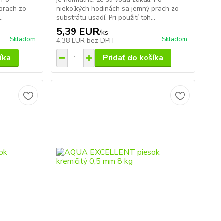
prach zo
niekoľkých hodinách sa jemný prach zo
..
substrátu usadí. Pri použití toh...
5,39 EUR
/
ks
Skladom
Skladom
4,38 EUR
bez DPH
íka
Pridať do košíka