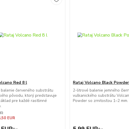
olcano Red 8 l
Rataj Volcano Black Powder 
é balenie červeného substrátu
2-litrové balenie jemného čie
kého pôvodu, ktorý predstavuje
vulkanického substrátu Volca
základ pre každé rastlinné
Powder so zrnitosťou 1–2 mm.
.
UR
4,50 EUR
 EUR
5,99 EUR