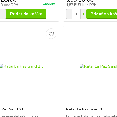
/
ks
/
ks
Skladom
UR
bez DPH
4,87 EUR
bez DPH
Pridať do košíka
Pridať do koš
a Paz Sand 2 l
Rataj La Paz Sand 8 l
é balenie dekoratívneho
8-litrové balenie dekoratívneh