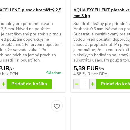
CELLENT piesok kremičitý 2,5
AQUA EXCELLENT piesok kre
g
mm 3 kg
 ideálny pre prírodné akvária.
Substrát ideálny pre prírodné 
 2,5 mm. Návod na použitie:
Hrubosť: 0,5 mm. Návod na použ
 je certifikovaný pre styk s pitnou
Substrát je certifikovaný pre s
red použitím doporučujeme
vodou. Pred použitím doporuč
 prepláchnuť. Pri prvom napustení
substrát prepláchnuť. Pri prv
lne, že sa voda zakalí. Po
je normálne, že sa voda zakalí
ch hodinách sa jemný prach zo
niekoľkých hodinách sa jemný 
 usadí. Pri použití toh...
substrátu usadí. Pri použití toh.
EUR
5,39 EUR
/
ks
/
ks
Skladom
R
bez DPH
4,38 EUR
bez DPH
Pridať do košíka
Pridať do koš