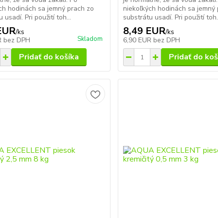
ch hodinách sa jemný prach zo
niekoľkých hodinách sa jemný 
 usadí. Pri použití toh...
substrátu usadí. Pri použití toh.
EUR
8,49 EUR
/
ks
/
ks
Skladom
R
bez DPH
6,90 EUR
bez DPH
Pridať do košíka
Pridať do koš