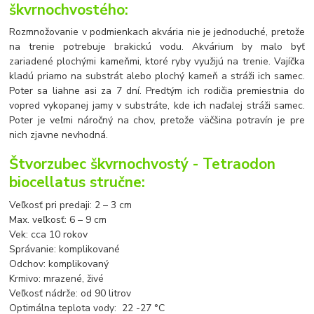
škvrnochvostého:
Rozmnožovanie v podmienkach akvária nie je jednoduché, pretože
na trenie potrebuje brakickú vodu. Akvárium by malo byť
zariadené plochými kameňmi, ktoré ryby využijú na trenie. Vajíčka
kladú priamo na substrát alebo plochý kameň a stráži ich samec.
Poter sa liahne asi za 7 dní. Predtým ich rodičia premiestnia do
vopred vykopanej jamy v substráte, kde ich naďalej stráži samec.
Poter je veľmi náročný na chov, pretože väčšina potravín je pre
nich zjavne nevhodná.
Štvorzubec škvrnochvostý - Tetraodon
biocellatus stručne:
Veľkosť pri predaji: 2 – 3 cm
Max. veľkosť: 6 – 9 cm
Vek: cca 10 rokov
Správanie: komplikované
Odchov: komplikovaný
Krmivo: mrazené, živé
Veľkosť nádrže: od 90 litrov
Optimálna teplota vody: 22 -27 °C