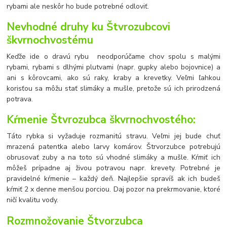
rybami ale neskôr ho bude potrebné odloviť.
Nevhodné druhy ku Štvrozubcovi
škvrnochvostému
Keďže ide o dravú rybu neodporúčame chov spolu s malými
rybami, rybami s dlhými plutvami (napr. gupky alebo bojovnice) a
ani s kôrovcami, ako sú raky, kraby a krevetky. Veľmi ľahkou
korisťou sa môžu stať slimáky a mušle, pretože sú ich prirodzená
potrava.
Kŕmenie Štvrozubca škvrnochvostého:
Táto rybka si vyžaduje rozmanitú stravu. Veľmi jej bude chuť
mrazená patentka alebo larvy komárov. Štrvorzubce potrebujú
obrusovať zuby a na toto sú vhodné slimáky a mušle. Kŕmiť ich
môžeš prípadne aj živou potravou napr. krevety. Potrebné je
pravidelné kŕmenie – každý deň. Najlepšie spravíš ak ich budeš
kŕmiť 2 x denne menšou porciou. Daj pozor na prekrmovanie, ktoré
ničí kvalitu vody.
Rozmnožovanie Štvorzubca