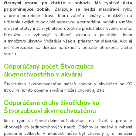
čiernymi vzormi po chrbte a bokoch. Má typické ústa
pripomínajúce zobák.
Zaraďuje sa medzi mäsožravé ryby,
a preto potrebuje stravu, ktorá zahŕňa slimáky a mäkkýše na
udržanie svojich zubov. Má agresívnu a teritoriálnu povahu a môže
ohrýzať plutvy iných rýb alebo útočiť na príslušníkov svojho druhu.
Prevažne im vyhovujú rastlinné akvária s piesčitým dnom
a množstvo úkrytov. Vyžaduje však aj priestor na plávanie. Ako aj
iné štvrozubce sa dokáže nafúknuť v prípade ohrozenia alebo
stresu.
Odporúčaný počet Štvorzubca
škvrnochvostého v akváriu
Štvorzubca škvrnochvostého môžeš chovať v akváriách od 90
litrov. Pri tomto objeme akvária môžeš chovať aj 2 ks.
Odporúčané druhy živočíchov ku
Štvorzubcovi škvrnochvostému
Ide o rybu so špecifickými požiadavkami na život, a preto je
vhodnejší do jednodruhových nádrži. Odchov je možný s rybami
podobnej veľkosti. V mladosti môže byť chovaný aj s menšími