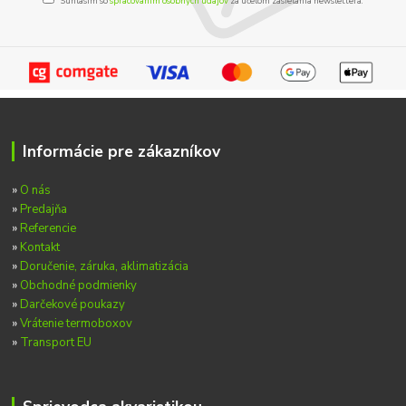
Súhlasím so
spracovaním osobných údajov
za účelom zasielania newslettera.
Informácie pre zákazníkov
»
O nás
»
Predajňa
»
Referencie
»
Kontakt
»
Doručenie, záruka, aklimatizácia
»
Obchodné podmienky
»
Darčekové poukazy
»
Vrátenie termoboxov
»
Transport EU