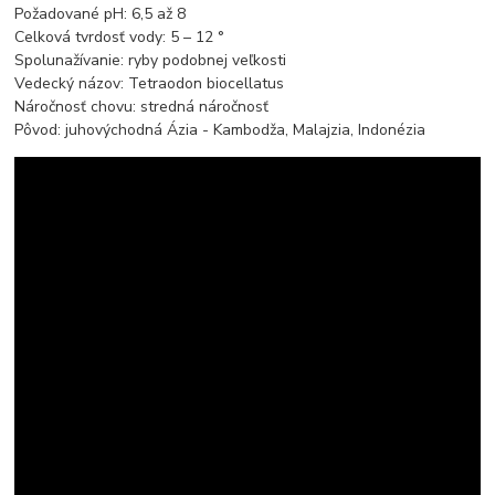
Požadované pH: 6,5 až 8
Celková tvrdosť vody: 5 – 12 °
Spolunažívanie: ryby podobnej veľkosti
Vedecký názov: Tetraodon biocellatus
Náročnosť chovu: stredná náročnosť
Pôvod: juhovýchodná Ázia - Kambodža, Malajzia, Indonézia