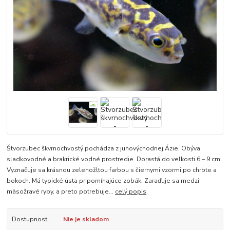
Štvorzubec škvrnochvostý pochádza z juhovýchodnej Ázie. Obýva
sladkovodné a brakrické vodné prostredie. Dorastá do veľkosti 6 – 9 cm.
Vyznačuje sa krásnou zelenožltou farbou s čiernymi vzormi po chrbte a
bokoch. Má typické ústa pripomínajúce zobák. Zaraďuje sa medzi
mäsožravé ryby, a preto potrebuje...
celý popis
Dostupnosť
Nie je skladom