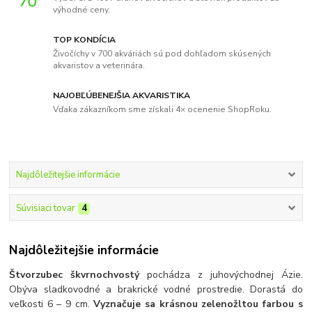
výhodné ceny.
TOP KONDÍCIA
Živočíchy v 700 akváriách sú pod dohľadom skúsených
akvaristov a veterinára.
NAJOBĽÚBENEJŠIA AKVARISTIKA
Vďaka zákazníkom sme získali 4× ocenenie ShopRoku.
Najdôležitejšie informácie
Súvisiaci tovar
4
Najdôležitejšie informácie
Štvorzubec škvrnochvostý
pochádza z juhovýchodnej Ázie.
Obýva sladkovodné a brakrické vodné prostredie. Dorastá do
veľkosti 6 – 9 cm.
Vyznačuje sa krásnou zelenožltou farbou s