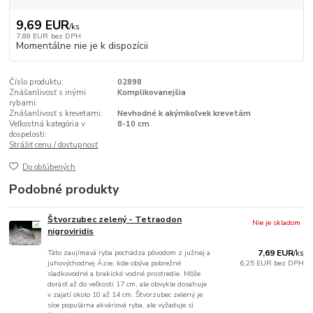
9,69 EUR
/
ks
7,88 EUR
bez DPH
Momentálne nie je k dispozícii
Číslo produktu:
02898
Znášanlivosť s inými
Komplikovanejšia
rybami:
Znášanlivosť s krevetami:
Nevhodné k akýmkoľvek krevetám
Veľkostná kategória v
8-10 cm
dospelosti:
Strážiť cenu / dostupnosť
Do obľúbených
Podobné produkty
Štvorzubec zelený - Tetraodon
Nie je skladom
nigroviridis
Táto zaujímavá ryba pochádza pôvodom z južnej a
7,69 EUR
/
ks
juhovýchodnej Ázie, kde obýva pobrežné
6,25 EUR
bez DPH
sladkovodné a brakické vodné prostredie. Môže
dorásť až do veľkosti 17 cm, ale obvykle dosahuje
v zajatí okolo 10 až 14 cm. Štvorzubec zelený je
síce populárna akváriová ryba, ale vyžaduje si