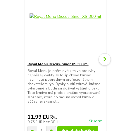
Royal Menu Discus-Siner XS 300 ml
Tetra Wafer 
Royal Menu je prémiové krmivo pre ryby
Tetra Wafer 
najvyššej kvality. Je to špičkové krmivo
tropické okr
navrhnuté popredným profesionálnym
tablety sú s
chovateľom rýb. Rybky budú zdravé, krásne
Spiruliny, kt
vyfarbené a budú sa dožívať vyššieho veku.
bylinožravce
Toto krmivo má profesionálne vypracované
najvhodnejši
zloženie, ktoré ho radí na vrchol krmív v
presne vyváž
súčasnej akvarist...
pozvoľna rozp
11,99 EUR
10,79 E
/
ks
Skladom
9,75 EUR
bez DPH
8,77 EUR
be
Pridať do košíka