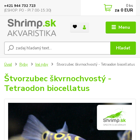
0
ks
+421 944 732 723
za
0 EUR
(ESHOP: PO - PI 7:00-15:30)
Menu
Hľadať
Úvod
Ryby
Iné ryby
Štvorzubec škvrnochvostý - Tetraodon biocellatus
Štvorzubec škvrnochvostý -
Tetraodon biocellatus