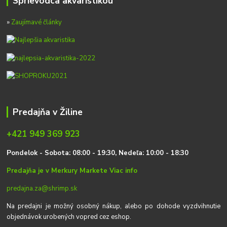
Sprievodca akvaristikou
»
Zaujímavé články
Predajňa v Žiline
+421 949 369 923
P
on
delok
- Sobota: 08:00 - 19:30, Nedeľa: 10:00 - 18:30
Predajňa je v Merkury Markete
Viac info
predajna.za@shrimp.sk
Na predajni je možný osobný nákup, alebo po dohode vyzdvihnutie
objednávok urobených vopred cez eshop.