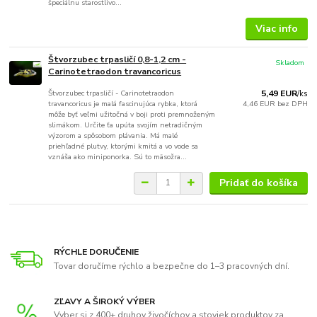
špeciálnu starostlivo...
Viac info
Štvorzubec trpasličí 0,8-1,2 cm -
Skladom
Carinotetraodon travancoricus
Štvorzubec trpasličí - Carinotetraodon
5,49 EUR
/
ks
travancoricus je malá fascinujúca rybka, ktorá
4,46 EUR
bez DPH
môže byť veľmi užitočná v boji proti premnoženým
slimákom. Určite ťa upúta svojím netradičným
výzorom a spôsobom plávania. Má malé
priehľadné plutvy, ktorými kmitá a vo vode sa
vznáša ako miniponorka. Sú to mäsožra...
Pridať do košíka
RÝCHLE DORUČENIE
Tovar doručíme rýchlo a bezpečne do 1–3 pracovných dní.
ZĽAVY A ŠIROKÝ VÝBER
Vyber si z 400+ druhov živočíchov a stoviek produktov za