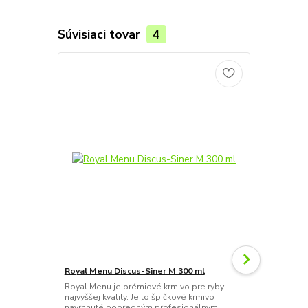
Súvisiaci tovar
4
Royal Menu Discus-Siner M 300 ml
Tetra Min Fl
Royal Menu je prémiové krmivo pre ryby
Tetra Min je
najvyššej kvality. Je to špičkové krmivo
ryby. Obsahu
navrhnuté popredným profesionálnym
vysoko kvali