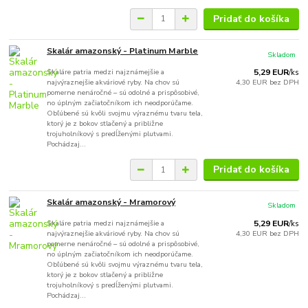
Pridať do košíka
Skalár amazonský - Platinum Marble
Skladom
Skaláre patria medzi najznámejšie a
5,29 EUR
/
ks
najvýraznejšie akváriové ryby. Na chov sú
4,30 EUR
bez DPH
pomerne nenáročné – sú odolné a prispôsobivé,
no úplným začiatočníkom ich neodporúčame.
Obľúbené sú kvôli svojmu výraznému tvaru tela,
ktorý je z bokov stlačený a približne
trojuholníkový s predĺženými plutvami.
Pochádzaj...
Pridať do košíka
Skalár amazonský - Mramorový
Skladom
Skaláre patria medzi najznámejšie a
5,29 EUR
/
ks
najvýraznejšie akváriové ryby. Na chov sú
4,30 EUR
bez DPH
pomerne nenáročné – sú odolné a prispôsobivé,
no úplným začiatočníkom ich neodporúčame.
Obľúbené sú kvôli svojmu výraznému tvaru tela,
ktorý je z bokov stlačený a približne
trojuholníkový s predĺženými plutvami.
Pochádzaj...