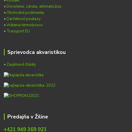
»
Kontakt
»
Doručenie, záruka, aklimatizácia
»
Obchodné podmienky
»
Darčekové poukazy
»
Vrátenie termoboxov
»
Transport EU
Sprievodca akvaristikou
»
Zaujímavé články
Predajňa v Žiline
+421 949 369 923