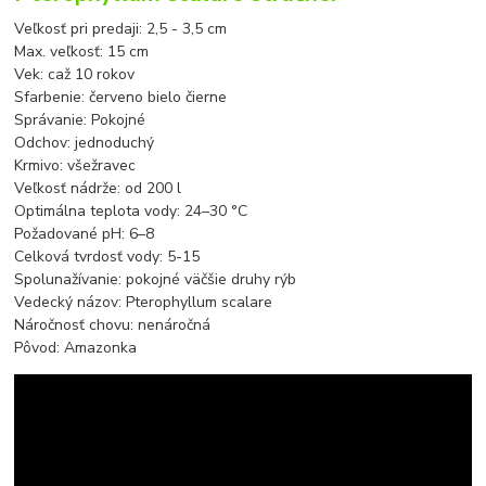
Veľkosť pri predaji: 2,5 - 3,5 cm
Max. veľkosť: 15 cm
Vek: caž 10 rokov
Sfarbenie: červeno bielo čierne
Správanie: Pokojné
Odchov: jednoduchý
Krmivo: všežravec
Veľkosť nádrže: od 200 l
Optimálna teplota vody: 24–30 °C
Požadované pH: 6–8
Celková tvrdosť vody: 5-15
Spolunažívanie: pokojné väčšie druhy rýb
Vedecký názov: Pterophyllum scalare
Náročnosť chovu: nenáročná
Pôvod: Amazonka