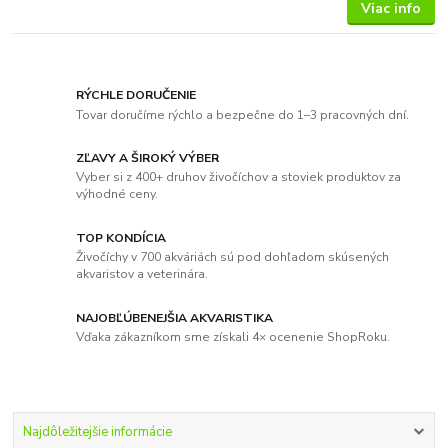
Viac info
RÝCHLE DORUČENIE
Tovar doručíme rýchlo a bezpečne do 1–3 pracovných dní.
ZĽAVY A ŠIROKÝ VÝBER
Vyber si z 400+ druhov živočíchov a stoviek produktov za
výhodné ceny.
TOP KONDÍCIA
Živočíchy v 700 akváriách sú pod dohľadom skúsených
akvaristov a veterinára.
NAJOBĽÚBENEJŠIA AKVARISTIKA
Vďaka zákazníkom sme získali 4× ocenenie ShopRoku.
Najdôležitejšie informácie