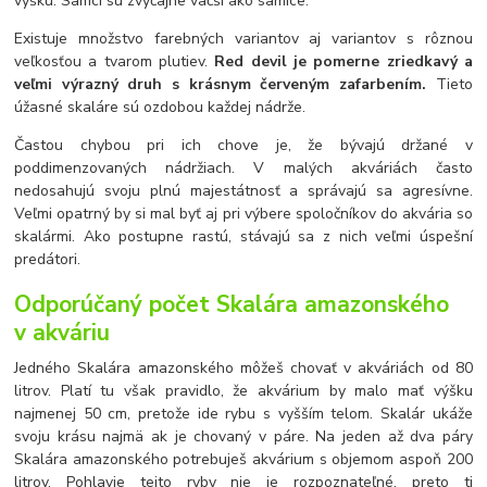
výšku. Samci sú zvyčajne väčší ako samice.
Existuje množstvo farebných variantov aj variantov s rôznou
veľkosťou a tvarom plutiev.
Red devil je pomerne zriedkavý a
veľmi výrazný druh s krásnym červeným zafarbením.
Tieto
úžasné skaláre sú ozdobou každej nádrže.
Častou chybou pri ich chove je, že bývajú držané v
poddimenzovaných nádržiach. V malých akváriách často
nedosahujú svoju plnú majestátnosť a správajú sa agresívne.
Veľmi opatrný by si mal byť aj pri výbere spoločníkov do akvária so
skalármi. Ako postupne rastú, stávajú sa z nich veľmi úspešní
predátori.
Odporúčaný počet Skalára amazonského
v akváriu
Jedného Skalára amazonského môžeš chovať v akváriách od 80
litrov. Platí tu však pravidlo, že akvárium by malo mať výšku
najmenej 50 cm, pretože ide rybu s vyšším telom. Skalár ukáže
svoju krásu najmä ak je chovaný v páre. Na jeden až dva páry
Skalára amazonského potrebuješ akvárium s objemom aspoň 200
litrov. Pohlavie tejto ryby nie je rozpoznateľné, preto ti