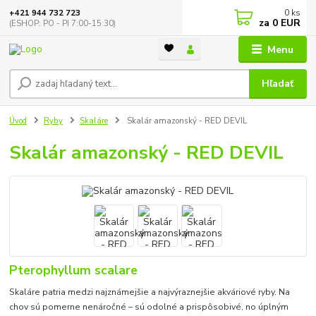
0
ks
+421 944 732 723
za
0 EUR
(ESHOP: PO - PI 7:00-15:30)
Menu
Hľadať
Úvod
Ryby
Skaláre
Skalár amazonský - RED DEVIL
Skalár amazonský - RED DEVIL
Pterophyllum scalare
Skaláre patria medzi najznámejšie a najvýraznejšie akváriové ryby. Na
chov sú pomerne nenáročné – sú odolné a prispôsobivé, no úplným