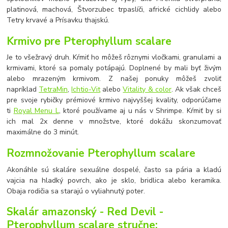
platinová, machová, Štvorzubec trpaslíči, africké cichlidy alebo
Tetry krvavé a Prísavku thajskú.
Krmivo pre
Pterophyllum scalare
Je to všežravý druh. Kŕmiť ho môžeš rôznymi vločkami, granulami a
krmivami, ktoré sa pomaly potápajú. Doplnené by mali byť živým
alebo mrazeným krmivom. Z našej ponuky môžeš zvoliť
napríklad
TetraMin
,
Ichtio-Vit
alebo
Vitality & color
. Ak však chceš
pre svoje rybičky prémiové krmivo najvyššej kvality, odporúčame
ti
Royal Menu L
, ktoré používame aj u nás v Shrimpe. Kŕmiť by si
ich mal 2x denne v množstve, ktoré dokážu skonzumovať
maximálne do 3 minút.
Rozmnožovanie Pterophyllum scalare
Akonáhle sú skaláre sexuálne dospelé, často sa pária a kladú
vajcia na hladký povrch, ako je sklo, bridlica alebo keramika.
Obaja rodičia sa starajú o vyliahnutý poter.
Skalár amazonský - Red Devil -
Pterophyllum scalare
stručne: