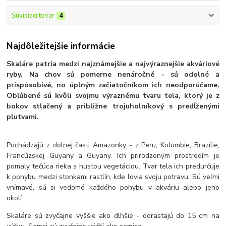
Súvisiaci tovar
4
Najdôležitejšie informácie
Skaláre patria medzi najznámejšie a najvýraznejšie akváriové
ryby. Na chov sú pomerne nenáročné – sú odolné a
prispôsobivé, no úplným začiatočníkom ich neodporúčame.
Obľúbené sú kvôli svojmu výraznému tvaru tela, ktorý je z
bokov stlačený a približne trojuholníkový s predĺženými
plutvami.
Pochádzajú z dolnej časti Amazonky - z Peru, Kolumbie, Brazílie,
Francúzskej Guyany a Guyany. Ich prirodzeným prostredím je
pomaly tečúca rieka s hustou vegetáciou. Tvar tela ich predurčuje
k pohybu medzi stonkami rastlín, kde lovia svoju potravu. Sú veľmi
vnímavé, sú si vedomé každého pohybu v akváriu alebo jeho
okolí.
Skaláre sú zvyčajne vyššie ako dlhšie - dorastajú do 15 cm na