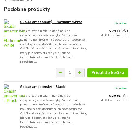
Podobné produkty
Skalár amazonský - Platinum white
Skladom
Skaláre patria medzi najznámejšie a
5,29 EUR
/
ks
najvýraznejšie akváriové ryby. Na chov sú
4,30 EUR
bez DPH
pomerne nenáročné – sú odolné a prispôsobivé,
no úplným začiatočníkom ich neodporúčame.
Obľúbené sú kvôli svojmu výraznému tvaru tela,
ktorý je z bokov stlačený a približne
trojuholníkový s predĺženými plutvami.
Pochádzaj...
Pridať do košíka
Skalár amazonský - Black
Skladom
Skaláre patria medzi najznámejšie a
5,29 EUR
/
ks
najvýraznejšie akváriové ryby. Na chov sú
4,30 EUR
bez DPH
pomerne nenáročné – sú odolné a prispôsobivé,
no úplným začiatočníkom ich neodporúčame.
Obľúbené sú kvôli svojmu výraznému tvaru tela,
ktorý je z bokov stlačený a približne
trojuholníkový s predĺženými plutvami.
Pochádzaj...