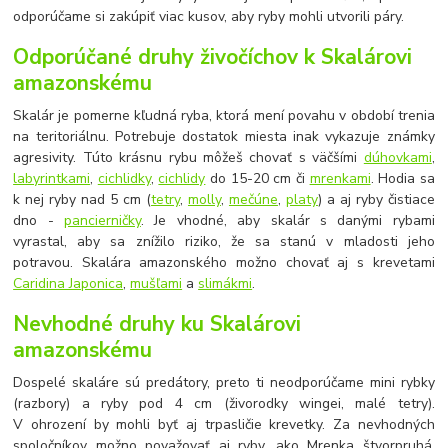
odporúčame si zakúpiť viac kusov, aby ryby mohli utvorili páry.
Odporúčané druhy živočíchov k Skalárovi
amazonskému
Skalár je pomerne kľudná ryba, ktorá mení povahu v období trenia
na teritoriálnu. Potrebuje dostatok miesta inak vykazuje známky
agresivity. Túto krásnu rybu môžeš chovať s väčšími
dúhovkami
,
labyrintkami
,
cichlidky
,
cichlidy
do 15-20 cm či
mrenkami
. Hodia sa
k nej ryby nad 5 cm (
tetry
,
molly
,
mečúne
,
platy
) a aj ryby čistiace
dno -
pancierničky
. Je vhodné, aby skalár s danými rybami
vyrastal, aby sa znížilo riziko, že sa stanú v mladosti jeho
potravou. Skalára amazonského možno chovať aj s krevetami
Caridina Japonica
,
mušľami
a
slimákmi
.
Nevhodné druhy ku Skalárovi
amazonskému
Dospelé skaláre sú predátory, preto ti neodporúčame mini rybky
(razbory) a ryby pod 4 cm (živorodky wingei, malé tetry).
V ohrození by mohli byť aj trpasličie krevetky. Za nevhodných
spoločníkov možno považovať aj ryby, ako Mrenka štvorpruhá,