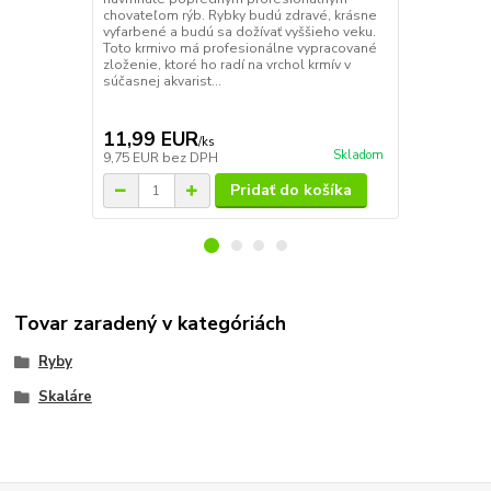
chovateľom rýb. Rybky budú zdravé, krásne
príjem všetk
vyfarbené a budú sa dožívať vyššieho veku.
stopových pr
Toto krmivo má profesionálne vypracované
obranyschopn
zloženie, ktoré ho radí na vrchol krmív v
ovplyvňuje s
súčasnej akvarist...
rýchlejšiemu 
5,89 EUR
Ušetríš 1,18
11,99 EUR
4,71 EU
/
ks
Skladom
9,75 EUR
bez DPH
3,83 EUR
be
Pridať do košíka
Tovar zaradený v kategóriách
Ryby
Skaláre