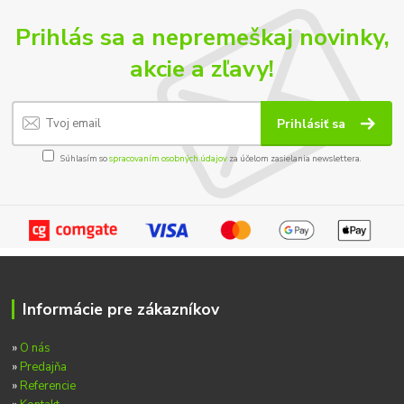
Prihlás sa a nepremeškaj novinky,
akcie a zľavy!
Prihlásiť sa
Súhlasím so
spracovaním osobných údajov
za účelom zasielania newslettera.
Informácie pre zákazníkov
»
O nás
»
Predajňa
»
Referencie