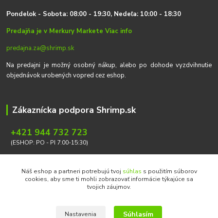
P
on
delok
- Sobota: 08:00 - 19:30, Nedeľa: 10:00 - 18:30
Predajňa je v Merkury Markete
Viac info
predajna.za@shrimp.sk
Na predajni je možný osobný nákup, alebo po dohode vyzdvihnutie
objednávok urobených vopred cez eshop.
Zákaznícka podpora Shrimp.sk
+421 944 732 723
(ESHOP: PO - PI 7:00-15:30)
info@shrimp.sk
Náš eshop a partneri potrebujú tvoj
súhlas
s použitím súborov
cookies, aby sme ti mohli zobrazovať informácie týkajúce sa
tvojich záujmov.
Súhlasím
Nastavenia