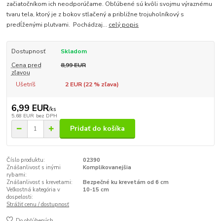
začiatočníkom ich neodporúčame. Obľúbené sú kvôli svojmu výraznému
tvaru tela, ktorý je z bokov stlačený a približne trojuholníkový s
predĺženými plutvami. Pochádzaj...
celý popis
Dostupnosť
Skladom
Cena pred
8,99 EUR
zľavou
Ušetríš
2 EUR (
22
% zľava)
6,99 EUR
/
ks
5,68 EUR
bez DPH
Pridať do košíka
Číslo produktu:
02390
Znášanlivosť s inými
Komplikovanejšia
rybami:
Znášanlivosť s krevetami:
Bezpečné ku krevetám od 6 cm
Veľkostná kategória v
10-15 cm
dospelosti:
Strážiť cenu / dostupnosť
Do obľúbených