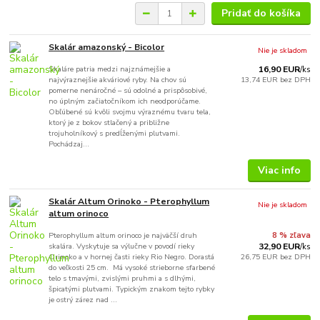
Pridať do košíka
Skalár amazonský - Bicolor
Nie je skladom
Skaláre patria medzi najznámejšie a
16,90 EUR
/
ks
najvýraznejšie akváriové ryby. Na chov sú
13,74 EUR
bez DPH
pomerne nenáročné – sú odolné a prispôsobivé,
no úplným začiatočníkom ich neodporúčame.
Obľúbené sú kvôli svojmu výraznému tvaru tela,
ktorý je z bokov stlačený a približne
trojuholníkový s predĺženými plutvami.
Pochádzaj...
Viac info
Skalár Altum Orinoko - Pterophyllum
Nie je skladom
altum orinoco
Pterophyllum altum orinoco je najväčší druh
8 % zľava
skalára. Vyskytuje sa výlučne v povodí rieky
32,90 EUR
/
ks
Orinoko a v hornej časti rieky Rio Negro. Dorastá
26,75 EUR
bez DPH
do veľkosti 25 cm. Má vysoké strieborne sfarbené
telo s tmavými, zvislými pruhmi a s dlhými,
špicatými plutvami. Typickým znakom tejto rybky
je ostrý zárez nad ...