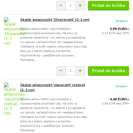
Pridať do košíka
Skalár amazonský 'štvorpruhý' (2-3 cm)
Skladom
Skaláre patria medzi najznámejšie a
3,99 EUR
/
ks
najvýraznejšie akváriové ryby. Na chov sú
3,24 EUR
bez DPH
pomerne nenáročné – sú odolné a prispôsobivé,
no úplným začiatočníkom ich neodporúčame.
Obľúbené sú kvôli svojmu výraznému tvaru tela,
ktorý je z bokov stlačený a približne
trojuholníkový s predĺženými plutvami.
Pochádzaj...
Pridať do košíka
Skalár amazonský 'viacpruhý' (zebra)
Skladom
(2-3 cm)
Skaláre patria medzi najznámejšie a
4,49 EUR
/
ks
najvýraznejšie akváriové ryby. Na chov sú
3,65 EUR
bez DPH
pomerne nenáročné – sú odolné a prispôsobivé,
no úplným začiatočníkom ich neodporúčame.
Obľúbené sú kvôli svojmu výraznému tvaru tela,
ktorý je z bokov stlačený a približne
trojuholníkový s predĺženými plutvami.
Pochádzaj...