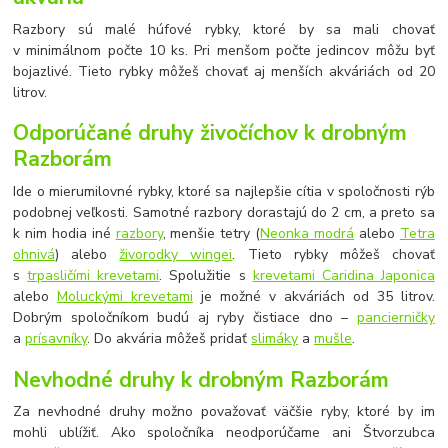
Razbory sú malé húfové rybky, ktoré by sa mali chovať
v minimálnom počte 10 ks. Pri menšom počte jedincov môžu byť
bojazlivé. Tieto rybky môžeš chovať aj menších akváriách od 20
litrov.
Odporúčané druhy živočíchov k drobným
Razborám
Ide o mierumilovné rybky, ktoré sa najlepšie cítia v spoločnosti rýb
podobnej veľkosti. Samotné razbory dorastajú do 2 cm, a preto sa
k nim hodia iné
razbory
, menšie tetry (
Neonka modrá
alebo
Tetra
ohnivá
) alebo
živorodky wingei
. Tieto rybky môžeš chovať
s
trpasličími krevetami
. Spolužitie s
krevetami Caridina Japonica
alebo
Moluckými krevetami
je možné v akváriách od 35 litrov.
Dobrým spoločníkom budú aj ryby čistiace dno –
pancierničky
a
prísavníky
. Do akvária môžeš pridať
slimáky
a
mušle
.
Nevhodné druhy k drobným Razborám
Za nevhodné druhy možno považovať väčšie ryby, ktoré by im
mohli ublížiť. Ako spoločníka neodporúčame ani Štvorzubca