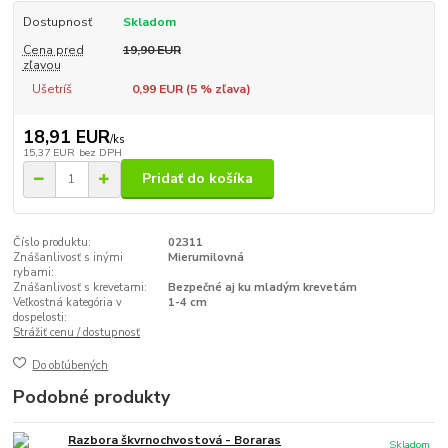
Dostupnosť
Skladom
Cena pred
19,90 EUR
zľavou
Ušetríš
0,99 EUR (
5
% zľava)
18,91 EUR
/
ks
15,37 EUR
bez DPH
Pridať do košíka
Číslo produktu:
02311
Znášanlivosť s inými
Mierumilovná
rybami:
Znášanlivosť s krevetami:
Bezpečné aj ku mladým krevetám
Veľkostná kategória v
1-4 cm
dospelosti:
Strážiť cenu / dostupnosť
Do obľúbených
Podobné produkty
Razbora škvrnochvostová - Boraras
Skladom