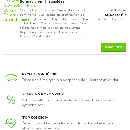
Boraras urophthalmoides
Razbory škvrnochvostové sú malé rybky vhodné
7 % zľava
do miniakvárií. Sú ideálne pre spolunažívanie s
55,52 EUR
/
ks
trpasličími krevetkami. Majú radšej mäkšiu vodu a
45,14 EUR
bez DPH
drobné krmivá. Tieto razborky majú béžovú farbu
s čiernymi škvrnami a priesvitnými plutvami.
Odporúčaný počet drobných Razbor v akváriu
Razbory sú malé húfo...
Viac info
RÝCHLE DORUČENIE
Tovar doručíme rýchlo a bezpečne do 1–3 pracovných dní.
ZĽAVY A ŠIROKÝ VÝBER
Vyber si z 400+ druhov živočíchov a stoviek produktov za
výhodné ceny.
TOP KONDÍCIA
Živočíchy v 700 akváriách sú pod dohľadom skúsených
akvaristov a veterinára.