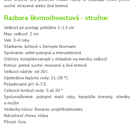
suché, mrazené alebo živé krmivá.
Razbora škvrnochvostová - stručne:
Veľkosť pri predaji: približne 1–1,5 cm
Max. veľkosť: 2 cm
Vek: 3–4 roky
Sfarbenie: béžové s čiernymi škvrnami
Správanie: veľmi pokojná a mierumilovná
Odchov: komplikovanejší s ohľadom na menšiu veľkosť
Krmivo: jemné suché, mrazené a živé krmivá
Veľkosť nádrže: od 20 l
Optimálna teplota vody: 21–28 °C
Požadované pH: 6–7,5
Celková tvrdosť vody: 5 až 20 °
Spolunažívanie: pokojné malé ryby, trpasličie krevety, slimáky
a mušle
Vedecký názov: Boraras urophthalmoides
Náročnosť chovu: nízka
Pôvod: Ázia