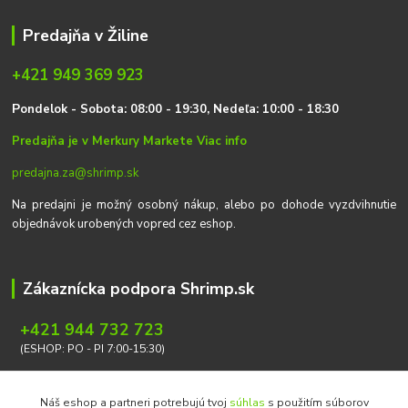
Predajňa v Žiline
+421 949 369 923
P
on
delok
- Sobota: 08:00 - 19:30, Nedeľa: 10:00 - 18:30
Predajňa je v Merkury Markete
Viac info
predajna.za@shrimp.sk
Na predajni je možný osobný nákup, alebo po dohode vyzdvihnutie
objednávok urobených vopred cez eshop.
Zákaznícka podpora Shrimp.sk
+421 944 732 723
(ESHOP: PO - PI 7:00-15:30)
info@shrimp.sk
Náš eshop a partneri potrebujú tvoj
súhlas
s použitím súborov