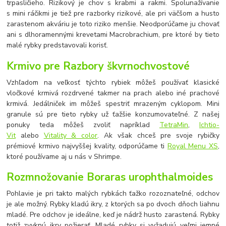
trpasličieho. Rizikový je chov s krabmi a rakmi. Spolunažívanie
s mini ráčikmi je tiež pre razborky rizikové, ale pri väčšom a husto
zarastenom akváriu je toto riziko menšie. Neodporúčame ju chovať
ani s dlhoramennými krevetami Macrobrachium, pre ktoré by tieto
malé rybky predstavovali korisť.
Krmivo pre Razbory škvrnochvostové
Vzhľadom na veľkosť týchto rybiek môžeš používať klasické
vločkové krmivá rozdrvené takmer na prach alebo iné prachové
krmivá. Jedálniček im môžeš spestriť mrazeným cyklopom. Mini
granule sú pre tieto rybky už ťažšie konzumovateľné. Z našej
ponuky teda môžeš zvoliť napríklad
TetraMin
,
Ichtio-
Vit
alebo
Vitality & color
. Ak však chceš pre svoje rybičky
prémiové krmivo najvyššej kvality, odporúčame ti
Royal Menu XS
,
ktoré používame aj u nás v Shrimpe.
Rozmnožovanie Boraras urophthalmoides
Pohlavie je pri takto malých rybkách ťažko rozoznateľné, odchov
je ale možný. Rybky kladú ikry, z ktorých sa po dvoch dňoch liahnu
mladé. Pre odchov je ideálne, keď je nádrž husto zarastená. Rybky
totiž zvyknú ikry požierať. Mladé rybky si vyžadujú veľmi jemné