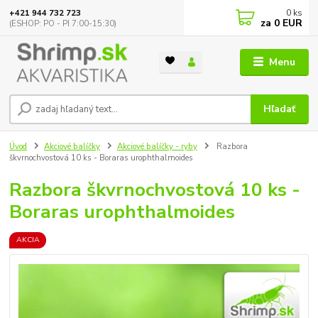
0
ks
+421 944 732 723
za
0 EUR
(ESHOP: PO - PI 7:00-15:30)
Menu
Hľadať
Úvod
Akciové balíčky
Akciové balíčky - ryby
Razbora
škvrnochvostová 10 ks - Boraras urophthalmoides
Razbora škvrnochvostová 10 ks -
Boraras urophthalmoides
AKCIA