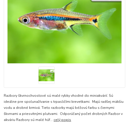
Razbory škvrnochvostové sú malé rybky vhodné do miniakvárií. Sú
ideálne pre spolunažívanie s trpasličími krevetkami. Majú radšej mäkšiu
vodu a drobné krmivá. Tieto razborky majú béžovú farbu s čiernymi
škvrnami a priesvitnými plutvami. Odporúčaný počet drobných Razbor v
akváriu Razbory sú malé húf...
celý popis