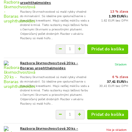
urophthalmoides
Razbory škvrnochvostové sú malé rybky vhodné
13 % zľava
do miniakvárií. Sú ideálne pre spolunažívanie s
1,99 EUR
/
ks
trpasličími krevetkami. Majú radšej mäkšiu vodu a
1,62 EUR
bez DPH
drobné krmivá. Tieto razborky majú béžovú farbu
s čiernymi škvrnami a priesvitnými plutvami.
Odporúčaný počet drobných Razbor v akváriu
Razbory sú malé húfo...
Pridať do košíka
Razbora škvrnochvostová 20 ks -
Skladom
Boraras urophthalmoides
Razbory škvrnochvostové sú malé rybky vhodné
6 % zľava
do miniakvárií. Sú ideálne pre spolunažívanie s
37,41 EUR
/
ks
trpasličími krevetkami. Majú radšej mäkšiu vodu a
30,41 EUR
bez DPH
drobné krmivá. Tieto razborky majú béžovú farbu
s čiernymi škvrnami a priesvitnými plutvami.
Odporúčaný počet drobných Razbor v akváriu
Razbory sú malé húfo...
Pridať do košíka
Razbora škvrnochvostová 30 ks -
Nie je skladom