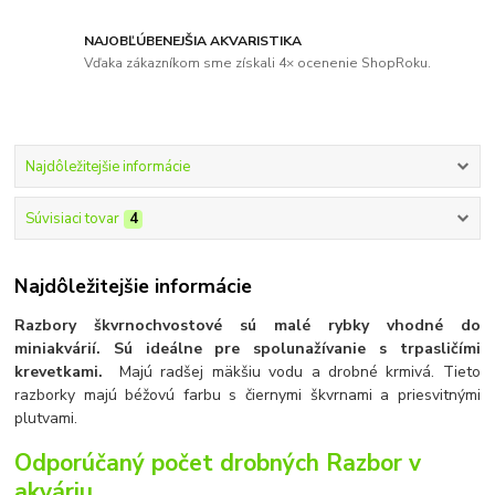
NAJOBĽÚBENEJŠIA AKVARISTIKA
Vďaka zákazníkom sme získali 4× ocenenie ShopRoku.
Najdôležitejšie informácie
Súvisiaci tovar
4
Najdôležitejšie informácie
Razbory škvrnochvostové sú malé rybky vhodné do
miniakvárií. Sú ideálne pre spolunažívanie s trpasličími
krevetkami.
Majú radšej mäkšiu vodu a drobné krmivá. Tieto
razborky majú béžovú farbu s čiernymi škvrnami a priesvitnými
plutvami.
Odporúčaný počet drobných Razbor v
akváriu