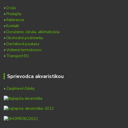
»
O nás
»
Predajňa
»
Referencie
»
Kontakt
»
Doručenie, záruka, aklimatizácia
»
Obchodné podmienky
»
Darčekové poukazy
»
Vrátenie termoboxov
»
Transport EU
Sprievodca akvaristikou
»
Zaujímavé články