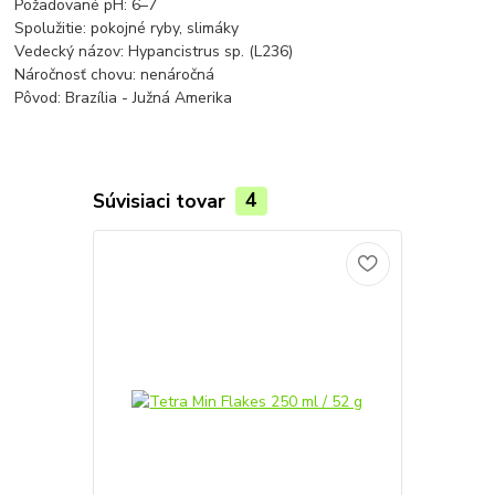
Požadované pH: 6–7
Spolužitie: pokojné ryby, slimáky
Vedecký názov: Hypancistrus sp. (L236)
Náročnosť chovu: nenáročná
Pôvod: Brazília - Južná Amerika
Súvisiaci tovar
4