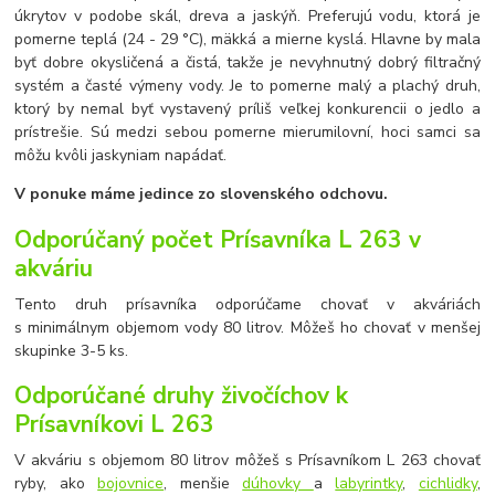
úkrytov v podobe skál, dreva a jaskýň. Preferujú vodu, ktorá je
pomerne teplá (24 - 29 °C), mäkká a mierne kyslá. Hlavne by mala
byť dobre okysličená a čistá, takže je nevyhnutný dobrý filtračný
systém a časté výmeny vody. Je to pomerne malý a plachý druh,
ktorý by nemal byť vystavený príliš veľkej konkurencii o jedlo a
prístrešie. Sú medzi sebou pomerne mierumilovní, hoci samci sa
môžu kvôli jaskyniam napádať.
V ponuke máme jedince zo slovenského odchovu.
Odporúčaný počet Prísavníka L 263 v
akváriu
Tento druh prísavníka odporúčame chovať v akváriách
s minimálnym objemom vody 80 litrov. Môžeš ho chovať v menšej
skupinke 3-5 ks.
Odporúčané druhy živočíchov k
Prísavníkovi L 263
V akváriu s objemom 80 litrov môžeš s Prísavníkom L 263 chovať
ryby, ako
bojovnice
, menšie
dúhovky
a
labyrintky
,
cichlidky
,