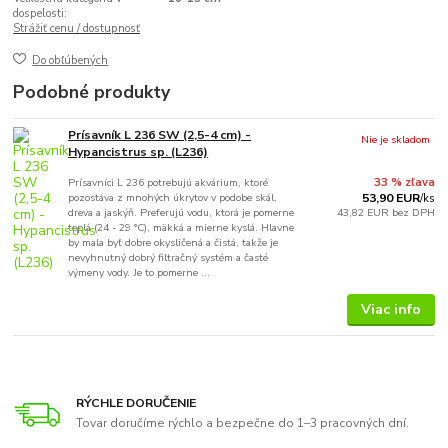
dospelosti:
Strážiť cenu / dostupnosť
Do obľúbených
Podobné produkty
Prísavník L 236 SW (2,5-4 cm) -
Nie je skladom
Hypancistrus sp. (L236)
Prísavníci L 236 potrebujú akvárium, ktoré
33 % zľava
pozostáva z mnohých úkrytov v podobe skál,
53,90 EUR
/
ks
dreva a jaskýň. Preferujú vodu, ktorá je pomerne
43,82 EUR
bez DPH
teplá (24 - 29 °C), mäkká a mierne kyslá. Hlavne
by mala byť dobre okysličená a čistá, takže je
nevyhnutný dobrý filtračný systém a časté
výmeny vody. Je to pomerne ...
Viac info
RÝCHLE DORUČENIE
Tovar doručíme rýchlo a bezpečne do 1–3 pracovných dní.