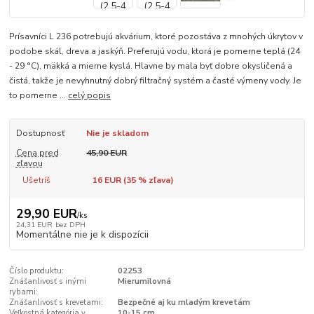
Prísavníci L 236 potrebujú akvárium, ktoré pozostáva z mnohých úkrytov v
podobe skál, dreva a jaskýň. Preferujú vodu, ktorá je pomerne teplá (24
- 29 °C), mäkká a mierne kyslá. Hlavne by mala byť dobre okysličená a
čistá, takže je nevyhnutný dobrý filtračný systém a časté výmeny vody. Je
to pomerne ...
celý popis
Dostupnosť
Nie je skladom
Cena pred
45,90 EUR
zľavou
Ušetríš
16 EUR (
35
% zľava)
29,90 EUR
/
ks
24,31 EUR
bez DPH
Momentálne nie je k dispozícii
Číslo produktu:
02253
Znášanlivosť s inými
Mierumilovná
rybami:
Znášanlivosť s krevetami:
Bezpečné aj ku mladým krevetám
Veľkostná kategória v
10-15 cm