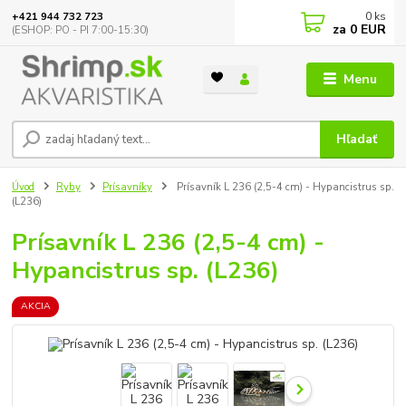
0
ks
+421 944 732 723
za
0 EUR
(ESHOP: PO - PI 7:00-15:30)
Menu
Hľadať
Úvod
Ryby
Prísavníky
Prísavník L 236 (2,5-4 cm) - Hypancistrus sp.
(L236)
Prísavník L 236 (2,5-4 cm) -
Hypancistrus sp. (L236)
AKCIA