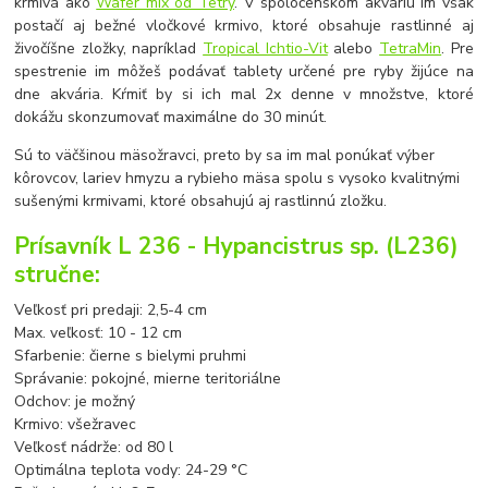
krmivá ako
Wafer mix od Tetry
. V spoločenskom akváriu im však
postačí aj bežné vločkové krmivo, ktoré obsahuje rastlinné aj
živočíšne zložky, napríklad
Tropical Ichtio-Vit
alebo
TetraMin
. Pre
spestrenie im môžeš podávať tablety určené pre ryby žijúce na
dne akvária. Kŕmiť by si ich mal 2x denne v množstve, ktoré
dokážu skonzumovať maximálne do 30 minút.
Sú to väčšinou mäsožravci, preto by sa im mal ponúkať výber
kôrovcov, lariev hmyzu a rybieho mäsa spolu s vysoko kvalitnými
sušenými krmivami, ktoré obsahujú aj rastlinnú zložku.
Prísavník L 236 - Hypancistrus sp. (L236)
stručne:
Veľkosť pri predaji: 2,5-4 cm
Max. veľkosť: 10 - 12 cm
Sfarbenie: čierne s bielymi pruhmi
Správanie: pokojné, mierne teritoriálne
Odchov: je možný
Krmivo: všežravec
Veľkosť nádrže: od 80 l
Optimálna teplota vody: 24-29 °C