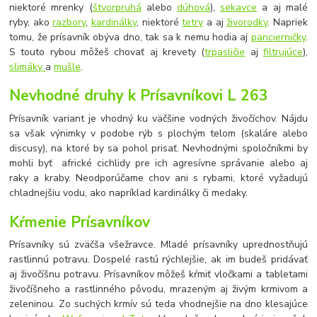
niektoré mrenky (
štvorpruhá
alebo
dúhová
),
sekavce
a aj malé
ryby, ako
razbory
,
kardinálky
, niektoré
tetry
a aj
živorodky
. Napriek
tomu, že prísavník obýva dno, tak sa k nemu hodia aj
pancierničky
.
S touto rybou môžeš chovať aj krevety (
trpasličie
aj
filtrujúce
),
slimáky
a
mušle
.
Nevhodné druhy k Prísavníkovi L 263
Prísavník variant je vhodný ku väčšine vodných živočíchov. Nájdu
sa však výnimky v podobe rýb s plochým telom (skaláre alebo
discusy), na ktoré by sa pohol prisať. Nevhodnými spoločníkmi by
mohli byť africké cichlidy pre ich agresívne správanie alebo aj
raky a kraby. Neodporúčame chov ani s rybami, ktoré vyžadujú
chladnejšiu vodu, ako napríklad kardinálky či medaky.
Kŕmenie Prísavníkov
Prísavníky sú zväčša všežravce. Mladé prísavníky uprednostňujú
rastlinnú potravu. Dospelé rastú rýchlejšie, ak im budeš pridávať
aj živočíšnu potravu. Prísavníkov môžeš kŕmiť vločkami a tabletami
živočíšneho a rastlinného pôvodu, mrazeným aj živým krmivom a
zeleninou. Zo suchých krmív sú teda vhodnejšie na dno klesajúce