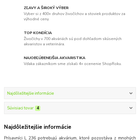
ZĽAVY A ŠIROKÝ VÝBER
Vyber si z 400+ druhov živočíchov a stoviek produktov za
výhodné ceny.
TOP KONDÍCIA
Živočíchy v 700 akváriách sú pod dohľadom skúsených
akvaristov a veterinára.
NAJOBĽÚBENEJŠIA AKVARISTIKA
Vďaka zákazníkom sme získali 4× ocenenie ShopRoku.
Najdôležitejšie informácie
Súvisiaci tovar
4
Najdôležitejšie informácie
Prísavníci L 236 potrebujú akvárium, ktoré pozostáva z mnohých