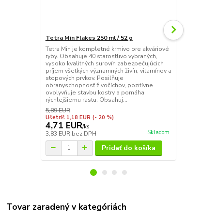
Tetra Min Flakes 250 ml / 52 g
Tetra Pleco
Tetra Min je kompletné krmivo pre akváriové
Tetra Pleco
ryby. Obsahuje 40 starostlivo vybraných,
krmivo pre b
vysoko kvalitných surovín zabezpečujúcich
Plecostomus
príjem všetkých významných živín, vitamínov a
krmivo pre r
stopových prvkov. Posilňuje
Obsahuje cuk
obranyschopnosť živočíchov, pozitívne
minerály zlep
ovplyvňuje stavbu kostry a pomáha
vitalitu rýb,
rýchlejšiemu rastu. Obsahuj...
vďaka pevnej.
5,89 EUR
Ušetríš 1,18 EUR
(- 20 %)
4,71 EUR
10,90 E
/
ks
Skladom
3,83 EUR
bez DPH
8,86 EUR
be
Pridať do košíka
Tovar zaradený v kategóriách