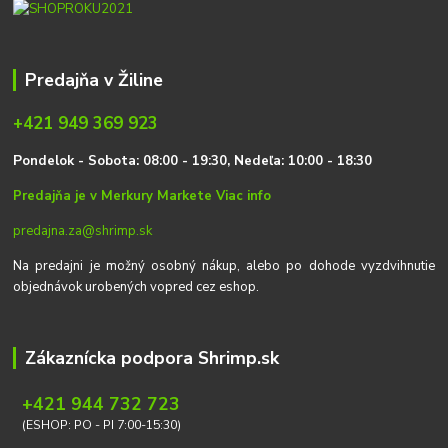
Predajňa v Žiline
+421 949 369 923
P
on
delok
- Sobota: 08:00 - 19:30, Nedeľa: 10:00 - 18:30
Predajňa je v Merkury Markete
Viac info
predajna.za@shrimp.sk
Na predajni je možný osobný nákup, alebo po dohode vyzdvihnutie
objednávok urobených vopred cez eshop.
Zákaznícka podpora Shrimp.sk
+421 944 732 723
(ESHOP: PO - PI 7:00-15:30)