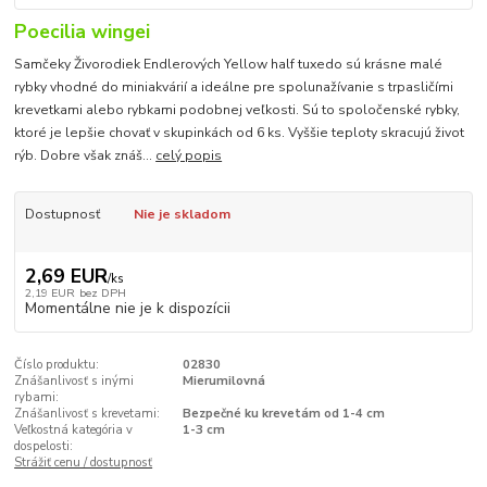
Poecilia wingei
Samčeky Živorodiek Endlerových Yellow half tuxedo sú krásne malé
rybky vhodné do miniakvárií a ideálne pre spolunažívanie s trpasličími
krevetkami alebo rybkami podobnej veľkosti. Sú to spoločenské rybky,
ktoré je lepšie chovať v skupinkách od 6 ks. Vyššie teploty skracujú život
rýb. Dobre však znáš...
celý popis
Dostupnosť
Nie je skladom
2,69 EUR
/
ks
2,19 EUR
bez DPH
Momentálne nie je k dispozícii
Číslo produktu:
02830
Znášanlivosť s inými
Mierumilovná
rybami:
Znášanlivosť s krevetami:
Bezpečné ku krevetám od 1-4 cm
Veľkostná kategória v
1-3 cm
dospelosti:
Strážiť cenu / dostupnosť