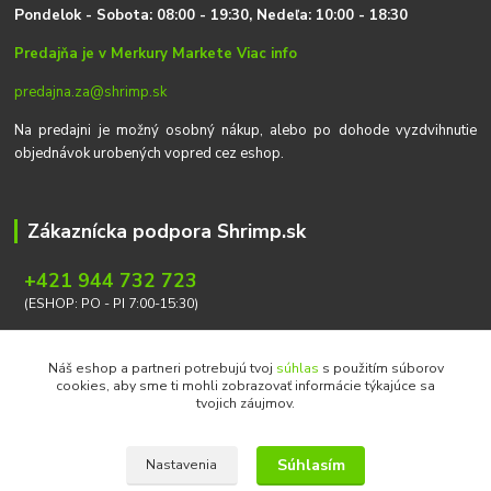
P
on
delok
- Sobota: 08:00 - 19:30, Nedeľa: 10:00 - 18:30
Predajňa je v Merkury Markete
Viac info
predajna.za@shrimp.sk
Na predajni je možný osobný nákup, alebo po dohode vyzdvihnutie
objednávok urobených vopred cez eshop.
Zákaznícka podpora Shrimp.sk
+421 944 732 723
(ESHOP: PO - PI 7:00-15:30)
info@shrimp.sk
Náš eshop a partneri potrebujú tvoj
súhlas
s použitím súborov
cookies, aby sme ti mohli zobrazovať informácie týkajúce sa
tvojich záujmov.
Súhlasím
Nastavenia