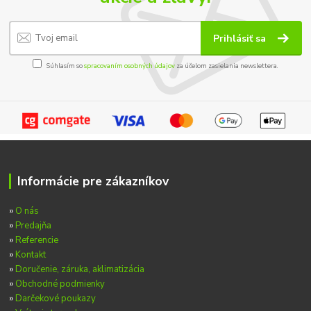
Prihlásiť sa
Súhlasím so
spracovaním osobných údajov
za účelom zasielania newslettera.
Informácie pre zákazníkov
»
O nás
»
Predajňa
»
Referencie
»
Kontakt
»
Doručenie, záruka, aklimatizácia
»
Obchodné podmienky
»
Darčekové poukazy