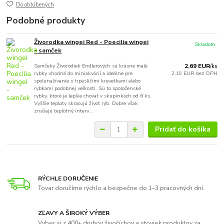
Do obľúbených
Podobné produkty
Živorodka wingei Red - Poecilia wingei
Skladom
- samček
Samčeky Živorodiek Endlerových sú krásne malé
2,69 EUR
/
ks
rybky vhodné do miniakvárií a ideálne pre
2,19 EUR
bez DPH
spolunažívanie s trpasličími krevetkami alebo
rybkami podobnej veľkosti. Sú to spoločenské
rybky, ktoré je lepšie chovať v skupinkách od 6 ks.
Vyššie teploty skracujú život rýb. Dobre však
znášajú teplotný interv...
Pridať do košíka
RÝCHLE DORUČENIE
Tovar doručíme rýchlo a bezpečne do 1–3 pracovných dní.
ZĽAVY A ŠIROKÝ VÝBER
Vyber si z 400+ druhov živočíchov a stoviek produktov za