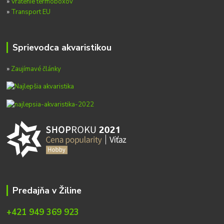
»
Vrátenie termoboxov
»
Transport EU
Sprievodca akvaristikou
»
Zaujímavé články
Predajňa v Žiline
+421 949 369 923