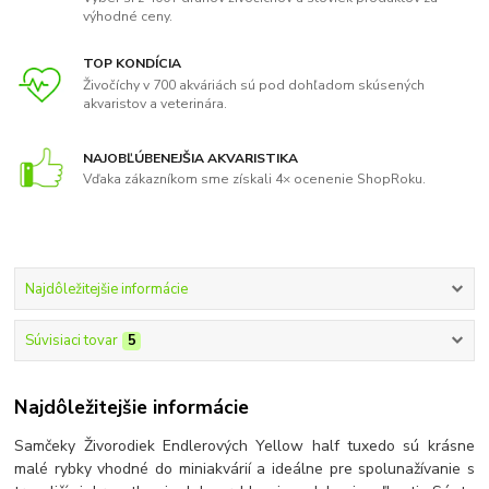
výhodné ceny.
TOP KONDÍCIA
Živočíchy v 700 akváriách sú pod dohľadom skúsených
akvaristov a veterinára.
NAJOBĽÚBENEJŠIA AKVARISTIKA
Vďaka zákazníkom sme získali 4× ocenenie ShopRoku.
Najdôležitejšie informácie
Súvisiaci tovar
5
Najdôležitejšie informácie
Samčeky Živorodiek Endlerových Yellow half tuxedo sú krásne
malé rybky vhodné do miniakvárií a ideálne pre spolunažívanie s