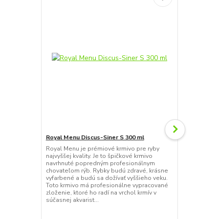
Royal Menu Discus-Siner S 300 ml
Tetra Guppy 
Royal Menu je prémiové krmivo pre ryby
Tetra Guppy 
najvyššej kvality. Je to špičkové krmivo
navrhnuté šp
navrhnuté popredným profesionálnym
živorodky. P
chovateľom rýb. Rybky budú zdravé, krásne
a dobrú vital
vyfarbené a budú sa dožívať vyššieho veku.
prírodné zvý
Toto krmivo má profesionálne vypracované
malých vloči
zloženie, ktoré ho radí na vrchol krmív v
konzumujú. K
súčasnej akvarist...
Flakes Vločky