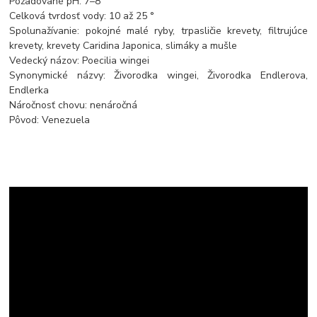
Požadované pH: 7–8
Celková tvrdosť vody: 10 až 25 °
Spolunažívanie: pokojné malé ryby, trpasličie krevety, filtrujúce
krevety, krevety Caridina Japonica, slimáky a mušle
Vedecký názov: Poecilia wingei
Synonymické názvy: Živorodka wingei, Živorodka Endlerova,
Endlerka
Náročnosť chovu: nenáročná
Pôvod: Venezuela