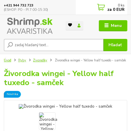
0
ks
+421 944 732 723
za
0 EUR
(ESHOP: PO - PI 7:00-15:30)
Menu
Hľadať
Úvod
Ryby
Živorodky
Živorodka wingei - Yellow half tuxedo - samček
Živorodka wingei - Yellow half
tuxedo - samček
Novinka