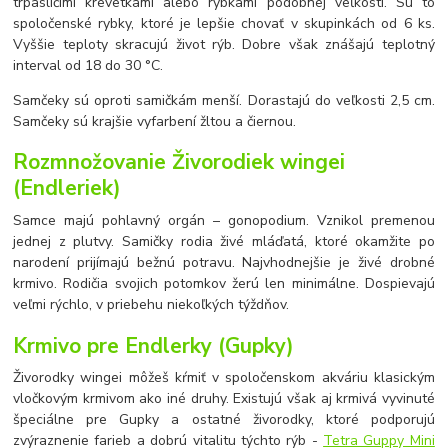
trpasličími krevetkami alebo rybkami podobnej veľkosti. Sú to
spoločenské rybky, ktoré je lepšie chovať v skupinkách od 6 ks.
Vyššie teploty skracujú život rýb. Dobre však znášajú teplotný
interval od 18 do 30 °C.
Samčeky sú oproti samičkám menší. Dorastajú do veľkosti 2,5 cm.
Samčeky sú krajšie vyfarbení žltou a čiernou.
Rozmnožovanie Živorodiek wingei
(Endleriek)
Samce majú pohlavný orgán – gonopodium. Vznikol premenou
jednej z plutvy. Samičky rodia živé mláďatá, ktoré okamžite po
narodení prijímajú bežnú potravu. Najvhodnejšie je živé drobné
krmivo. Rodičia svojich potomkov žerú len minimálne. Dospievajú
veľmi rýchlo, v priebehu niekoľkých týždňov.
Krmivo pre Endlerky (Gupky)
Živorodky wingei môžeš kŕmiť v spoločenskom akváriu klasickým
vločkovým krmivom ako iné druhy. Existujú však aj krmivá vyvinuté
špeciálne pre Gupky a ostatné živorodky, ktoré podporujú
zvýraznenie farieb a dobrú vitalitu týchto rýb -
Tetra Guppy Mini