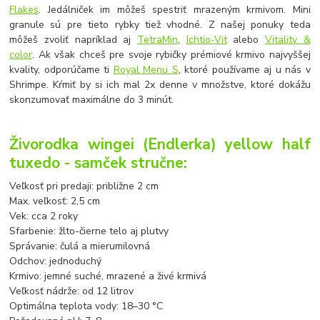
Flakes
. Jedálniček im môžeš spestriť mrazeným krmivom. Mini
granule sú pre tieto rybky tiež vhodné. Z našej ponuky teda
môžeš zvoliť napríklad aj
TetraMin
,
Ichtio-Vit
alebo
Vitality &
color
. Ak však chceš pre svoje rybičky prémiové krmivo najvyššej
kvality, odporúčame ti
Royal Menu S
, ktoré používame aj u nás v
Shrimpe. Kŕmiť by si ich mal 2x denne v množstve, ktoré dokážu
skonzumovať maximálne do 3 minút.
Živorodka wingei (Endlerka) yellow half
tuxedo - samček stručne:
Veľkosť pri predaji: približne 2 cm
Max. veľkosť: 2,5 cm
Vek: cca 2 roky
Sfarbenie: žlto-čierne telo aj plutvy
Správanie: čulá a mierumilovná
Odchov: jednoduchý
Krmivo: jemné suché, mrazené a živé krmivá
Veľkosť nádrže: od 12 litrov
Optimálna teplota vody: 18–30 °C