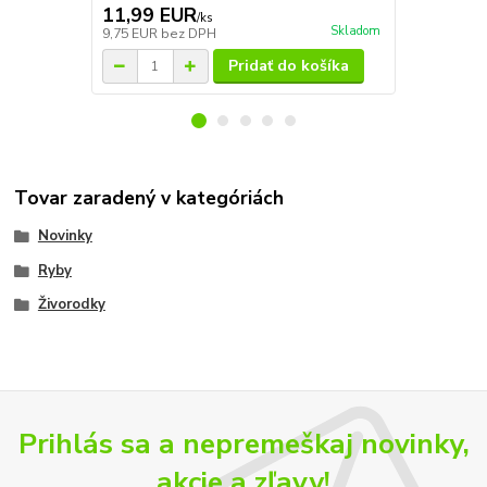
11,99 EUR
7,39 EU
/
ks
Skladom
9,75 EUR
bez DPH
6,01 EUR
be
Pridať do košíka
Tovar zaradený v kategóriách
Novinky
Ryby
Živorodky
Prihlás sa a nepremeškaj novinky,
akcie a zľavy!