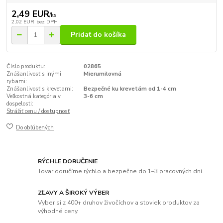
2,49 EUR
/
ks
2,02 EUR
bez DPH
Pridať do košíka
Číslo produktu:
02865
Znášanlivosť s inými
Mierumilovná
rybami:
Znášanlivosť s krevetami:
Bezpečné ku krevetám od 1-4 cm
Veľkostná kategória v
3-6 cm
dospelosti:
Strážiť cenu / dostupnosť
Do obľúbených
RÝCHLE DORUČENIE
Tovar doručíme rýchlo a bezpečne do 1–3 pracovných dní.
ZĽAVY A ŠIROKÝ VÝBER
Vyber si z 400+ druhov živočíchov a stoviek produktov za
výhodné ceny.