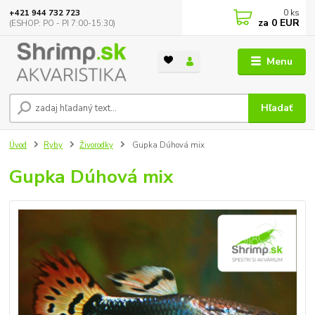
0
ks
+421 944 732 723
za
0 EUR
(ESHOP: PO - PI 7:00-15:30)
Menu
Hľadať
Úvod
Ryby
Živorodky
Gupka Dúhová mix
Gupka Dúhová mix