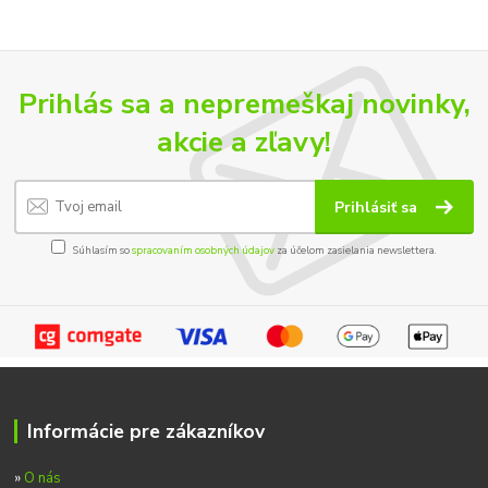
Prihlás sa a nepremeškaj novinky,
akcie a zľavy!
Prihlásiť sa
Súhlasím so
spracovaním osobných údajov
za účelom zasielania newslettera.
Informácie pre zákazníkov
»
O nás