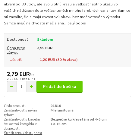
akvárií od 80 litrov, ale svoju plnú krásu a veľkosť naplno ukážu vo
väčších nádržiach.Bolo vyšľachtených mnoho farebných variantov. Samice
sú zavalitejšie a majú chvostovú plutvu bez mečovitového výrastku.
Samce majú na chvoste meč a aná...
celý popis
Dostupnosť
Skladom
Cena pred
3,99 EUR
zľavou
Ušetríš
1,20 EUR (
30
% zľava)
2,79 EUR
/
ks
2,27 EUR
bez DPH
Pridať do košíka
Číslo produktu:
01810
Znášanlivosť s inými
Mierumilovná
rybami:
Znášanlivosť s krevetami:
Bezpečné ku krevetám od 4-6 cm
Veľkostná kategória v
10-15 cm
dospelosti:
Strážiť cenu / dostupnosť