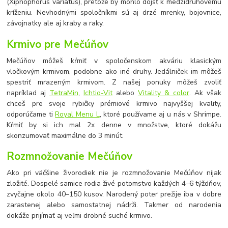
(Xiphophorus variatus), pretože by mohlo dôjsť k medzidruhovému
kríženiu. Nevhodnými spoločníkmi sú aj drzé mrenky, bojovnice,
závojnatky ale aj kraby a raky.
Krmivo pre Mečúňov
Mečúňov môžeš kŕmiť v spoločenskom akváriu klasickým
vločkovým krmivom, podobne ako iné druhy. Jedálniček im môžeš
spestriť mrazeným krmivom. Z našej ponuky môžeš zvoliť
napríklad aj
TetraMin
,
Ichtio-Vit
alebo
Vitality & color
. Ak však
chceš pre svoje rybičky prémiové krmivo najvyššej kvality,
odporúčame ti
Royal Menu L
, ktoré používame aj u nás v Shrimpe.
Kŕmiť by si ich mal 2x denne v množstve, ktoré dokážu
skonzumovať maximálne do 3 minút.
Rozmnožovanie Mečúňov
Ako pri väčšine živorodiek nie je rozmnožovanie Mečúňov nijak
zložité. Dospelé samice rodia živé potomstvo každých 4
–
6 týždňov,
zvyčajne okolo 40–150 kusov. Narodený poter prežije iba v dobre
zarastenej alebo samostatnej nádrži. Takmer od narodenia
dokáže prijímať aj veľmi drobné suché krmivo.