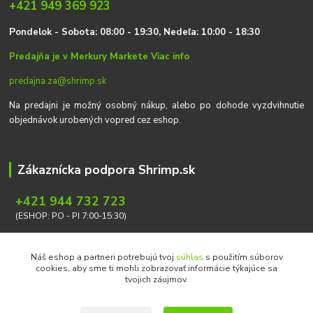
+421 949 369 923
P
on
delok
- Sobota: 08:00 - 19:30, Nedeľa: 10:00 - 18:30
Predajňa je v Merkury Markete
Viac info
predajna.za@shrimp.sk
Na predajni je možný osobný nákup, alebo po dohode vyzdvihnutie
objednávok urobených vopred cez eshop.
Zákaznícka podpora Shrimp.sk
+421 944 732 723
(ESHOP: PO - PI 7:00-15:30)
info@shrimp.sk
Náš eshop a partneri potrebujú tvoj
súhlas
s použitím súborov
cookies, aby sme ti mohli zobrazovať informácie týkajúce sa
tvojich záujmov.