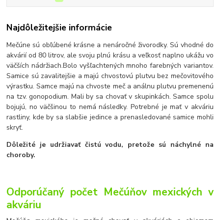
Najdôležitejšie informácie
Mečúne sú obľúbené krásne a nenáročné živorodky. Sú vhodné do
akvárií od 80 litrov, ale svoju plnú krásu a veľkosť naplno ukážu vo
väčších nádržiach.Bolo vyšľachtených mnoho farebných variantov.
Samice sú zavalitejšie a majú chvostovú plutvu bez mečovitového
výrastku. Samce majú na chvoste meč a análnu plutvu premenenú
na tzv. gonopodium. Mali by sa chovať v skupinkách. Samce spolu
bojujú, no väčšinou to nemá následky. Potrebné je mať v akváriu
rastliny, kde by sa slabšie jedince a prenasledované samice mohli
skryť.
Dôležité je udržiavať čistú vodu, pretože sú náchylné na
choroby.
Odporúčaný počet Mečúňov mexických v
akváriu