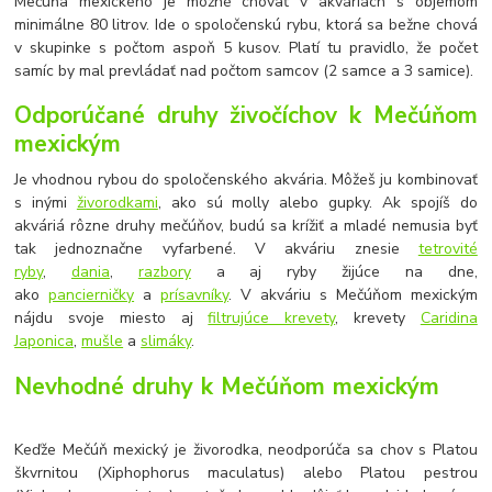
Mečúňa mexického je možné chovať v akváriách s objemom
minimálne 80 litrov. Ide o spoločenskú rybu, ktorá sa bežne chová
v skupinke s počtom aspoň 5 kusov. Platí tu pravidlo, že počet
samíc by mal prevládať nad počtom samcov (2 samce a 3 samice).
Odporúčané druhy živočíchov k Mečúňom
mexickým
Je vhodnou rybou do spoločenského akvária. Môžeš ju kombinovať
s inými
živorodkami
, ako sú molly alebo gupky. Ak spojíš do
akváriá rôzne druhy mečúňov, budú sa krížiť a mladé nemusia byť
tak jednoznačne vyfarbené. V akváriu znesie
tetrovité
ryby
,
dania
,
razbory
a aj ryby žijúce na dne,
ako
pancierničky
a
prísavníky
. V akváriu s Mečúňom mexickým
nájdu svoje miesto aj
filtrujúce krevety
, krevety
Caridina
Japonica
,
mušle
a
slimáky
.
Nevhodné druhy k Mečúňom mexickým
Keďže Mečúň mexický je živorodka, neodporúča sa chov s Platou
škvrnitou (Xiphophorus maculatus) alebo Platou pestrou