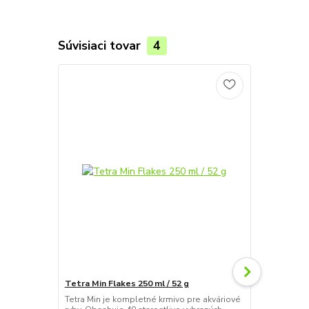
Súvisiaci tovar
4
Tetra Min Flakes 250 ml / 52 g
Tropical Icht
Tetra Min je kompletné krmivo pre akváriové
Ichtio-vit je