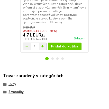
ryby. Obsahuje 40 starostlivo vybraných,
mnohozložko
vysoko kvalitných surovín zabezpečujúcich
najkvalitnejš
príjem všetkých významných živín, vitamínov a
rastlinného 
stopových prvkov. Posilňuje
Optimálne v
obranyschopnosť živočíchov, pozitívne
spektrum vit
ovplyvňuje stavbu kostry a pomáha
správny rast 
rýchlejšiemu rastu. Obsahuj...
energetickú 
5,89 EUR
Ušetríš 1,18 EUR
(- 20 %)
4,71 EUR
3,99 EU
/
ks
Skladom
3,83 EUR
bez DPH
3,24 EUR
be
Pridať do košíka
Tovar zaradený v kategóriách
Ryby
Živorodky