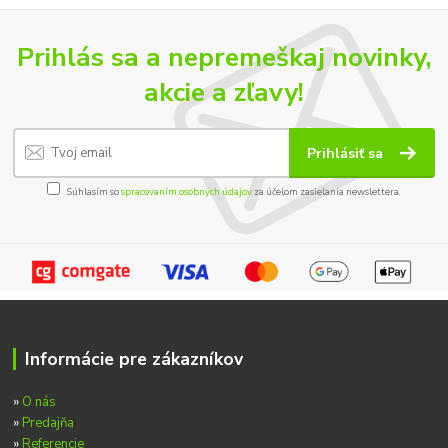
Prihlás sa a nepremeškaj novinky,
akcie a zľavy!
Prihlásiť sa
Súhlasím so
spracovaním osobných údajov
za účelom zasielania newslettera.
Informácie pre zákazníkov
»
O nás
»
Predajňa
»
Referencie