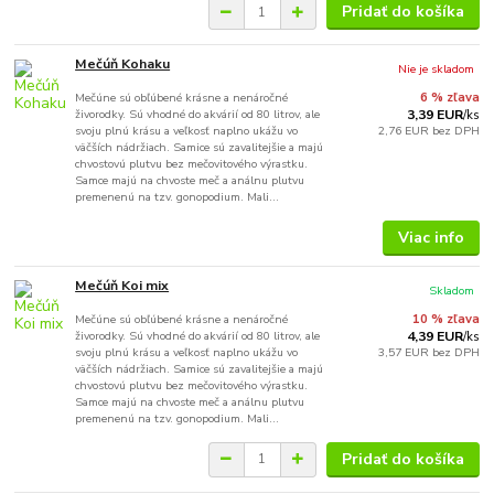
Pridať do košíka
Mečúň Kohaku
Nie je skladom
Mečúne sú obľúbené krásne a nenáročné
6 % zľava
živorodky. Sú vhodné do akvárií od 80 litrov, ale
3,39 EUR
/
ks
svoju plnú krásu a veľkosť naplno ukážu vo
2,76 EUR
bez DPH
väčších nádržiach. Samice sú zavalitejšie a majú
chvostovú plutvu bez mečovitového výrastku.
Samce majú na chvoste meč a análnu plutvu
premenenú na tzv. gonopodium. Mali...
Viac info
Mečúň Koi mix
Skladom
Mečúne sú obľúbené krásne a nenáročné
10 % zľava
živorodky. Sú vhodné do akvárií od 80 litrov, ale
4,39 EUR
/
ks
svoju plnú krásu a veľkosť naplno ukážu vo
3,57 EUR
bez DPH
väčších nádržiach. Samice sú zavalitejšie a majú
chvostovú plutvu bez mečovitového výrastku.
Samce majú na chvoste meč a análnu plutvu
premenenú na tzv. gonopodium. Mali...
Pridať do košíka