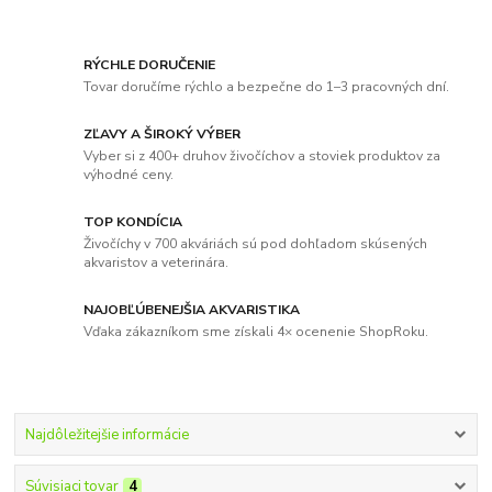
RÝCHLE DORUČENIE
Tovar doručíme rýchlo a bezpečne do 1–3 pracovných dní.
ZĽAVY A ŠIROKÝ VÝBER
Vyber si z 400+ druhov živočíchov a stoviek produktov za
výhodné ceny.
TOP KONDÍCIA
Živočíchy v 700 akváriách sú pod dohľadom skúsených
akvaristov a veterinára.
NAJOBĽÚBENEJŠIA AKVARISTIKA
Vďaka zákazníkom sme získali 4× ocenenie ShopRoku.
Najdôležitejšie informácie
Súvisiaci tovar
4