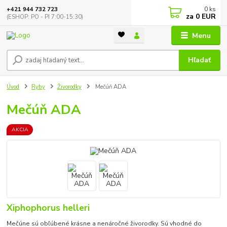
0
ks
+421 944 732 723
za
0 EUR
(ESHOP: PO - PI 7:00-15:30)
Menu
Hľadať
Úvod
Ryby
Živorodky
Mečúň ADA
Mečúň ADA
AKCIA
Xiphophorus helleri
Mečúne sú obľúbené krásne a nenáročné živorodky. Sú vhodné do