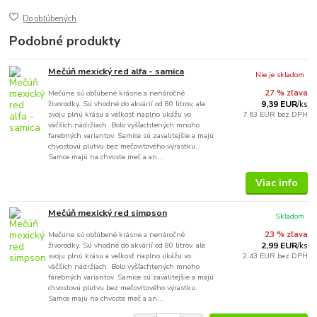
Do obľúbených
Podobné produkty
Mečúň mexický red alfa - samica
Nie je skladom
Mečúne sú obľúbené krásne a nenáročné
27 % zľava
živorodky. Sú vhodné do akvárií od 80 litrov, ale
9,39 EUR
/
ks
svoju plnú krásu a veľkosť naplno ukážu vo
7,63 EUR
bez DPH
väčších nádržiach. Bolo vyšľachtených mnoho
farebných variantov. Samice sú zavalitejšie a majú
chvostovú plutvu bez mečovitového výrastku.
Samce majú na chvoste meč a an...
Viac info
Mečúň mexický red simpson
Skladom
Mečúne sú obľúbené krásne a nenáročné
23 % zľava
živorodky. Sú vhodné do akvárií od 80 litrov, ale
2,99 EUR
/
ks
svoju plnú krásu a veľkosť naplno ukážu vo
2,43 EUR
bez DPH
väčších nádržiach. Bolo vyšľachtených mnoho
farebných variantov. Samice sú zavalitejšie a majú
chvostovú plutvu bez mečovitového výrastku.
Samce majú na chvoste meč a an...