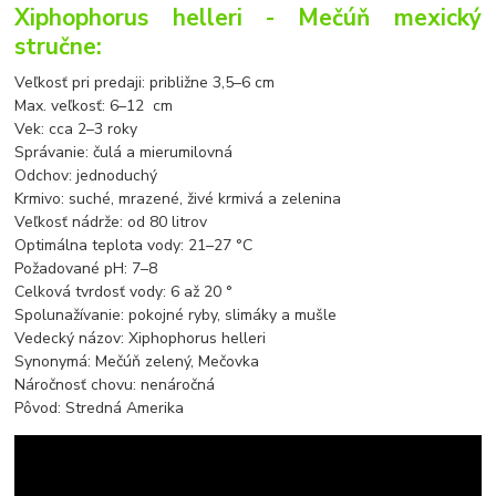
Xiphophorus helleri - Mečúň mexický
stručne:
Veľkosť pri predaji: približne 3,5
–
6 cm
Max. veľkosť: 6
–
12 cm
Vek: cca 2
–
3 roky
Správanie: čulá a mierumilovná
Odchov: jednoduchý
Krmivo: suché, mrazené, živé krmivá a zelenina
Veľkosť nádrže: od 80 litrov
Optimálna teplota vody: 21–27 °C
Požadované pH: 7–8
Celková tvrdosť vody: 6 až 20 °
Spolunažívanie: pokojné ryby, slimáky a mušle
Vedecký názov: Xiphophorus helleri
Synonymá: Mečúň zelený, Mečovka
Náročnosť chovu: nenáročná
Pôvod: Stredná Amerika