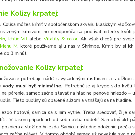
ie Kolizy krpatej:
u Colisa môžeš kŕmiť v spoločenskom akváriu klasickým vločkov
 mrazeným krmivom, no neodporúča sa podávať nitenky kvôli p
Min
,
Ichtio-Vit
alebo
Vitality & color
. Ak však chceš pre svoje
 Menu M
, ktoré používame aj u nás v Shrimpe. Kŕmiť by si i
e do 3 minút.
ožovanie Kolizy krpatej:
ožovanie potrebuje nádrž s vysadenými rastlinami a s dĺžkou 
e vody musí byť minimálne.
Potrebné je aj krycie sklo kvôli 
í na párenie, samec začne stavať na hladine penové hniezdo – ú
blín. Tieto bubliny sú obalené slizom a vznášajú sa na hladine.
iezdo hotové, samica sa s ním vytrie. Treba sledovať, či je sa
ížiť. V takom prípade ich od seba treba oddeliť. Samotný akt pár
 pozbiera a vloží do hniezda. Samicu následne odoženie preč a s
dňoch začína plávať. V tomto období samec už považuje svoje p