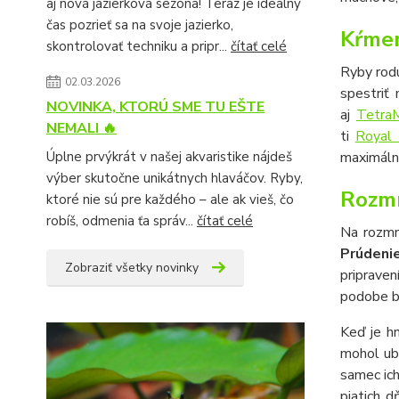
aj nová jazierková sezóna! Teraz je ideálny
čas pozrieť sa na svoje jazierko,
Kŕmen
skontrolovať techniku a pripr...
čítať celé
Ryby rod
02.03.2026
spestriť
NOVINKA, KTORÚ SME TU EŠTE
aj
Tetra
NEMALI 🔥
ti
Royal
Úplne prvýkrát v našej akvaristike nájdeš
maximáln
výber skutočne unikátnych hlaváčov. Ryby,
Rozmn
ktoré nie sú pre každého – ale ak vieš, čo
robíš, odmenia ťa správ...
čítať celé
Na rozmn
Prúdeni
Zobraziť všetky novinky
pripraven
podobe bu
Keď je hn
mohol ubl
samec ich
piatich 