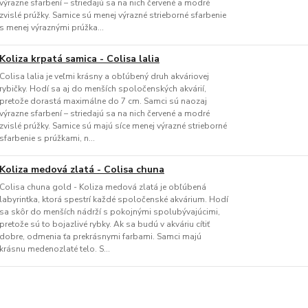
výrazne sfarbení – striedajú sa na nich červené a modré
zvislé prúžky. Samice sú menej výrazné strieborné sfarbenie
s menej výraznými prúžka...
Koliza krpatá samica - Colisa lalia
Colisa lalia je veľmi krásny a obľúbený druh akváriovej
rybičky. Hodí sa aj do menších spoločenských akvárií,
pretože dorastá maximálne do 7 cm. Samci sú naozaj
výrazne sfarbení – striedajú sa na nich červené a modré
zvislé prúžky. Samice sú majú síce menej výrazné strieborné
sfarbenie s prúžkami, n...
Koliza medová zlatá - Colisa chuna
Colisa chuna gold - Koliza medová zlatá je obľúbená
labyrintka, ktorá spestrí každé spoločenské akvárium. Hodí
sa skôr do menších nádrží s pokojnými spolubývajúcimi,
pretože sú to bojazlivé rybky. Ak sa budú v akváriu cítiť
dobre, odmenia ťa prekrásnymi farbami. Samci majú
krásnu medenozlaté telo. S...