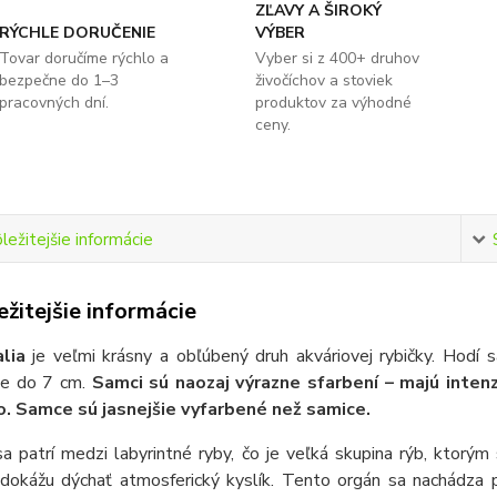
ZĽAVY A ŠIROKÝ
RÝCHLE DORUČENIE
VÝBER
Tovar doručíme rýchlo a
Vyber si z 400+ druhov
bezpečne do 1–3
živočíchov a stoviek
pracovných dní.
produktov za výhodné
ceny.
ležitejšie informácie
žitejšie informácie
alia
je veľmi krásny a obľúbený druh akváriovej rybičky. Hodí s
ne do 7 cm.
Samci sú naozaj výrazne sfarbení – majú inten
o. Samce sú jasnejšie vyfarbené než samice.
a patrí medzi labyrintné ryby, čo je veľká skupina rýb, ktorým 
dokážu dýchať atmosferický kyslík. Tento orgán sa nachádza p