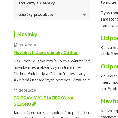
tomu, že 
Poukazy a darčeky
Ryby rodu
Značky produktov
zarastené
nemalo a
Novinky
Odpor
23.07.2026
Kolizu kr
Novinka: Krásne slimáky Clithon
je ideáln
Našu ponuku sme rozšírili o dve výnimočné
Odpor
novinky medzi akváriovými slimákmi –
Clithon Pink Lady a Clithon Yellow Lady.
Za vhodný
Ak hľadáš nenáročných pomocn...
čítať celé
mierumil
cm. Spol
26.03.2026
PRIPRAV SVOJE JAZIERKO NA
Nevho
SEZÓNU 🌾
Koliza k
Jar sa už prebúdza a spolu s ňou prichádza
machové, 