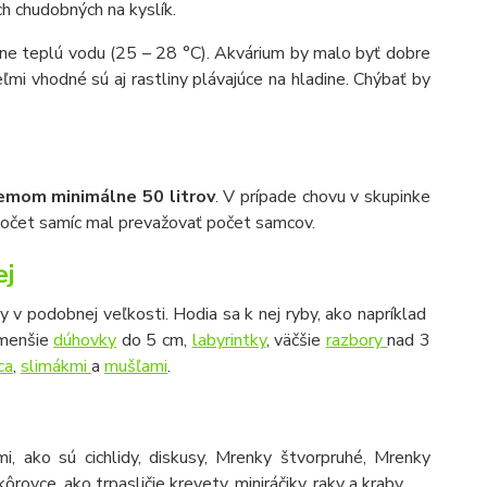
ch chudobných na kyslík.
rne teplú vodu (25 – 28 °C). Akvárium by malo byť dobre
eľmi vhodné sú aj rastliny plávajúce na hladine. Chýbať by
emom minimálne 50 litrov
. V prípade chovu v skupinke
y počet samíc mal prevažovať počet samcov.
ej
v podobnej veľkosti. Hodia sa k nej ryby, ako napríklad
 menšie
dúhovky
do 5 cm,
labyrintky
, väčšie
razbory
nad 3
ca
,
slimákmi
a
mušľami
.
i, ako sú cichlidy, diskusy, Mrenky štvorpruhé, Mrenky
vce, ako trpasličie krevety, miniráčiky, raky a kraby.