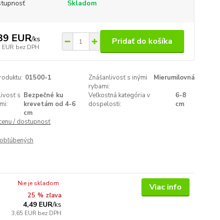
tupnosť
Skladom
39 EUR
/
ks
Pridať do košíka
7 EUR
bez DPH
roduktu:
01500-1
Znášanlivosť s inými
Mierumilovná
rybami:
ivosť s
Bezpečné ku
Veľkostná kategória v
6-8
mi:
krevetám od 4-6
dospelosti:
cm
cm
 cenu / dostupnosť
obľúbených
Nie je skladom
Viac info
25 % zľava
4,49 EUR
/
ks
3,65 EUR
bez DPH