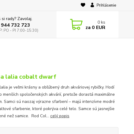
Prihlásenie
 si rady? Zavolaj.
0
ks
 944 732 723
za
0 EUR
: PO - PI 7:00-15:30)
sa lalia cobalt dwarf
lalia je veľmi krásny a obľúbený druh akváriovej rybičky. Hodí
do menších spoločenských akvárií, pretože dorastá maximálne
m. Samci sú naozaj výrazne sfarbení – majú intenzívne modré
altové sfarbenie, ktoré pokrýva celé telo. Samce sú jasnejšie
ené než samice. Rod Col...
celý popis