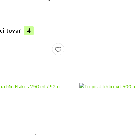
ci tovar
4