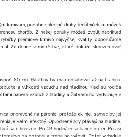
ým krmivom, podobne ako iné druhy. Jedálniček im môžeš
renosu chorôb. Z našej ponuky môžeš zvoliť napríklad
 rybičky prémiové krmivo najvyššej kvality, odporúčame
ch mal 2x denne v množstve, ktoré dokážu skonzumovať
aspoň 60 cm. Rastliny by mali dosahovať až na hladinu.
teplote a vlhkosti vzduchu nad hladinou. Keď sú rodičia
stami naberá vzduch z hladiny a žiabrami ho vydychuje v
mica pripravená na párenie, pretože ak nie, samec by jej
enia je veľmi efektný. Oplodnené ikry plávajú na hladine,
tará sa o hniezdo. Po 48 hodinách sa liahne poter. Po asi
otomstvo za potravu a treba ho vyloviť. Poter vyžaduje