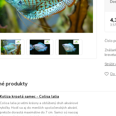
Dos
4,
3,5
Číslo p
Znášanl
kreveta
Strážiť
Do 
é produkty
Koliza krpatá samec - Colisa lalia
Colisa lalia je veľmi krásny a obľúbený druh akváriové
rybičky. Hodí sa aj do menších spoločenských akvárií,
pretože dorastá maximálne do 7 cm. Samci sú naozaj