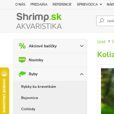
O NÁS
PREDAJŇA
REFERENCIE
SPRIEVODCA
NÁK
Úvod
Akciové balíčky
Koli
Novinky
Ryby
Rybky ku krevetkám
Bojovnice
Cichlidy