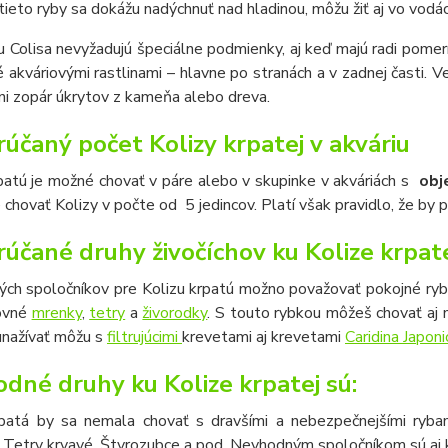
tieto ryby sa dokážu nadýchnuť nad hladinou, môžu žiť aj vo vodá
 Colisa nevyžadujú špeciálne podmienky, aj keď majú radi pome
 akváriovými rastlinami – hlavne po stranách a v zadnej časti. V
ni zopár úkrytov z kameňa alebo dreva.
účaný počet Kolizy krpatej v akváriu
patú je možné chovať v páre alebo v skupinke v akváriách s
obj
e chovať Kolizy v počte od 5 jedincov. Platí však pravidlo, že b
účané druhy živočíchov ku Kolize krpat
ch spoločníkov pre Kolizu krpatú možno považovať pokojné ryby 
ovné
mrenky
,
tetry
a
živorodky
. S touto rybkou môžeš chovať aj
unažívať môžu s
filtrujúcimi
krevetami aj krevetami
Caridina Japoni
dné druhy ku Kolize krpatej sú:
rpatá by sa nemala chovať s dravšími a nebezpečnejšími rybam
Tetry krvavé, Štvrozubce a pod. Nevhodným spoločníkom sú aj kôro