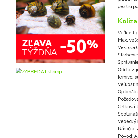
pestrú po
Koliza
Veľkosť p
Max. veľk
Vek: cca 
Sfarbenie
Správani
Odchov: 
Krmivo: s
Veľkosť n
Optimáln
Požadova
Celková t
Spolunaží
Vedecký n
Náročnosť
Pôvod: Áz