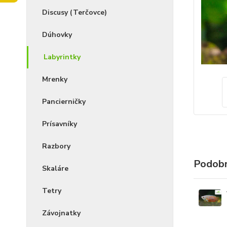
Discusy (Terčovce)
Dúhovky
Labyrintky
Mrenky
Pancierničky
Prísavníky
Razbory
Podobn
Skaláre
Tetry
Závojnatky