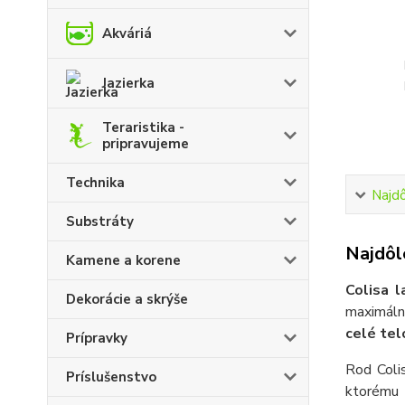
Akváriá
Jazierka
Teraristika -
pripravujeme
Technika
Najdô
Substráty
Najdôle
Kamene a korene
Colisa l
Dekorácie a skrýše
maximál
celé tel
Prípravky
Rod Colis
Príslušenstvo
ktorému 