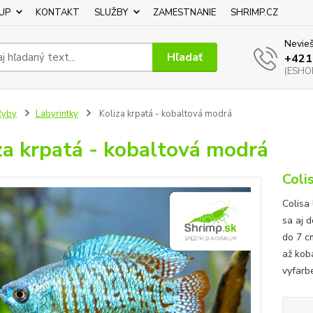
UP
KONTAKT
SLUŽBY
ZAMESTNANIE
SHRIMP.CZ
Nevieš
Hľadať
+421
(ESHOP
Ryby
Labyrintky
Koliza krpatá - kobaltová modrá
za krpatá - kobaltová modrá
Coli
Colisa 
sa aj 
do 7 c
až kob
vyfarb