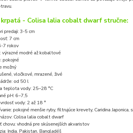
travu.
 krpatá - Colisa lalia cobalt dwarf stručne:
ri predaji: 3-5 cm
osť: 7 cm
6-7 rokov
: výrazné modré až kobaltové
e: pokojné
je možný
ušené, vločkové, mrazené, živé
ádrže: od 50 l
a teplota vody: 25–28 °C
né pH: 6–7,5
vrdosť vody: 2 až 18 °
vanie: pokojné menšie ryby, filtrujúce krevety, Caridina Japonica,
ázov: Colisa lalia cobalt dwarf
 chovu: vhodná pre skúsenejších akvaristov
ia: India, Pakistan, Bangladéš