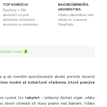
TOP KONDÍCIA
NAJOBĽÚBENEJŠIA
AKVARISTIKA
Živočíchy v 700
akváriách sú pod
Vďaka zákazníkom sme
dohľadom skúsených
získali 4× ocenenie
akvaristov a veterinára.
ShopRoku.
Súvisiaci tovar
4
a aj do menších spoločenských akvárií, pretože dorastá
zívne modré až kobaltové sfarbenie, ktoré pokrýva
sa vyvinul tzv.
labyrint
– prídavný dýchací orgán, vďaka
o oboch stranách ich hlavy priamo nad žiabrami. Vďaka