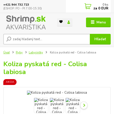
0
ks
+421 944 732 723
za
0 EUR
(ESHOP: PO - PI 7:00-15:30)
Menu
Hľadať
Úvod
Ryby
Labyrintky
Koliza pyskatá red - Colisa labiosa
Koliza pyskatá red - Colisa
labiosa
AKCIA