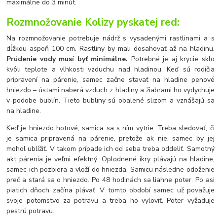
maximálne do 3 minút.
Rozmnožovanie Kolizy pyskatej red:
Na rozmnožovanie potrebuje nádrž s vysadenými rastlinami a s
dĺžkou aspoň 100 cm. Rastliny by mali dosahovať až na hladinu.
Prúdenie vody musí byť minimálne.
Potrebné je aj krycie sklo
kvôli teplote a vlhkosti vzduchu nad hladinou. Keď sú rodičia
pripravení na párenie, samec začne stavať na hladine penové
hniezdo – ústami naberá vzduch z hladiny a žiabrami ho vydychuje
v podobe bublín. Tieto bubliny sú obalené slizom a vznášajú sa
na hladine.
Keď je hniezdo hotové, samica sa s ním vytrie. Treba sledovať, či
je samica pripravená na párenie, pretože ak nie, samec by jej
mohol ublížiť. V takom prípade ich od seba treba oddeliť. Samotný
akt párenia je veľmi efektný. Oplodnené ikry plávajú na hladine,
samec ich pozbiera a vloží do hniezda. Samicu následne odoženie
preč a stará sa o hniezdo. Po 48 hodinách sa liahne poter. Po asi
piatich dňoch začína plávať. V tomto období samec už považuje
svoje potomstvo za potravu a treba ho vyloviť. Poter vyžaduje
pestrú potravu.