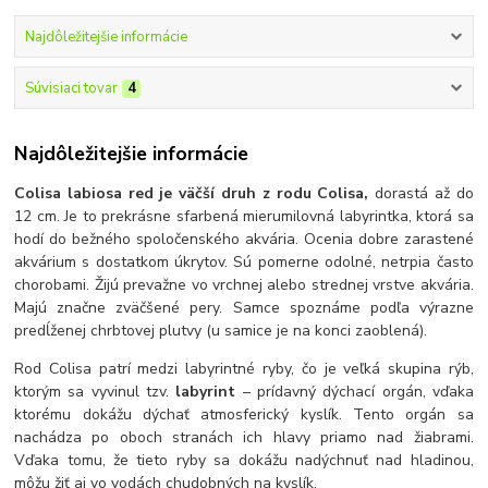
Najdôležitejšie informácie
Súvisiaci tovar
4
Najdôležitejšie informácie
Colisa labiosa red je väčší druh z rodu Colisa,
dorastá až do
12 cm. Je to prekrásne sfarbená mierumilovná labyrintka, ktorá sa
hodí do bežného spoločenského akvária. Ocenia dobre zarastené
akvárium s dostatkom úkrytov. Sú pomerne odolné, netrpia často
chorobami. Žijú prevažne vo vrchnej alebo strednej vrstve akvária.
Majú značne zväčšené pery. Samce spoznáme podľa výrazne
predĺženej chrbtovej plutvy (u samice je na konci zaoblená).
Rod Colisa patrí medzi labyrintné ryby, čo je veľká skupina rýb,
ktorým sa vyvinul tzv.
labyrint
– prídavný dýchací orgán, vďaka
ktorému dokážu dýchať atmosferický kyslík. Tento orgán sa
nachádza po oboch stranách ich hlavy priamo nad žiabrami.
Vďaka tomu, že tieto ryby sa dokážu nadýchnuť nad hladinou,
môžu žiť aj vo vodách chudobných na kyslík.