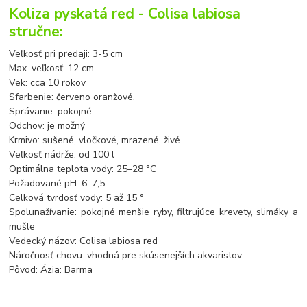
Koliza pyskatá red - Colisa labiosa
stručne:
Veľkosť pri predaji: 3-5 cm
Max. veľkosť: 12 cm
Vek: cca 10 rokov
Sfarbenie: červeno oranžové,
Správanie: pokojné
Odchov: je možný
Krmivo: sušené, vločkové, mrazené, živé
Veľkosť nádrže: od 100 l
Optimálna teplota vody: 25–28 °C
Požadované pH: 6–7,5
Celková tvrdosť vody: 5 až 15 °
Spolunažívanie: pokojné menšie ryby, filtrujúce krevety, slimáky a
mušle
Vedecký názov: Colisa labiosa red
Náročnosť chovu: vhodná pre skúsenejších akvaristov
Pôvod: Ázia: Barma