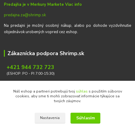
Predajňa je v Merkury Markete
Viac info
predajna.za@shrimp.sk
Na predajni je možný osobný nákup, alebo po dohode vyzdvihnutie
objednávok urobených vopred cez eshop.
Zákaznícka podpora Shrimp.sk
+421 944 732 723
(ESHOP: PO - PI 7:00-15:30)
info@shrimp.sk
Náš eshop a partneri potrebujú tvoj
súhlas
s použitím súborov
cookies, aby sme ti mohli zobrazovať informácie týkajúce sa
tvojich záujmov.
Súhlasím
Nastavenia
Copyright © 2026 Ondrej Svoboda - Shrimp.sk