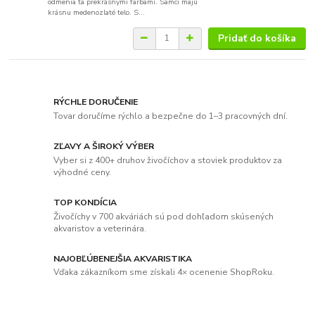
odmenia ťa prekrásnymi farbami. Samci majú
krásnu medenozlaté telo. S...
Pridať do košíka
RÝCHLE DORUČENIE
Tovar doručíme rýchlo a bezpečne do 1–3 pracovných dní.
ZĽAVY A ŠIROKÝ VÝBER
Vyber si z 400+ druhov živočíchov a stoviek produktov za
výhodné ceny.
TOP KONDÍCIA
Živočíchy v 700 akváriách sú pod dohľadom skúsených
akvaristov a veterinára.
NAJOBĽÚBENEJŠIA AKVARISTIKA
Vďaka zákazníkom sme získali 4× ocenenie ShopRoku.