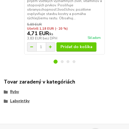
príjem všetkých významných živín, vitamínov a
rastlinného 
stopových prvkov. Posilňuje
Optimálne v
obranyschopnosť živočíchov, pozitívne
spektrum vit
ovplyvňuje stavbu kostry a pomáha
správny rast 
rýchlejšiemu rastu. Obsahuj...
energetickú 
5,89 EUR
Ušetríš 1,18 EUR
(- 20 %)
4,71 EUR
5,89 EU
/
ks
Skladom
3,83 EUR
bez DPH
4,79 EUR
be
Pridať do košíka
Tovar zaradený v kategóriách
Ryby
Labyrintky