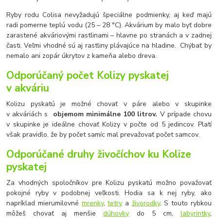
Ryby rodu Colisa nevyžadujú špeciálne podmienky, aj keď majú
radi pomerne teplú vodu (25 – 28 °C). Akvárium by malo byť dobre
zarastené akváriovými rastlinami – hlavne po stranách a v zadnej
časti. Veľmi vhodné sú aj rastliny plávajúce na hladine. Chýbať by
nemalo ani zopár úkrytov z kameňa alebo dreva.
Odporúčaný počet Kolizy pyskatej
v akváriu
Kolizu pyskatú je možné chovať v páre alebo v skupinke
v akváriách s
objemom minimálne 100 litrov.
V prípade chovu
v skupinke je ideálne chovať Kolizy v počte od 5 jedincov. Platí
však pravidlo, že by počet samíc mal prevažovať počet samcov.
Odporúčané druhy živočíchov ku Kolize
pyskatej
Za vhodných spoločníkov pre Kolizu pyskatú možno považovať
pokojné ryby v podobnej veľkosti. Hodia sa k nej ryby, ako
napríklad mierumilovné
mrenky
,
tetry
a
živorodky
. S touto rybkou
môžeš chovať aj menšie
dúhovky
do 5 cm,
labyrintky
,