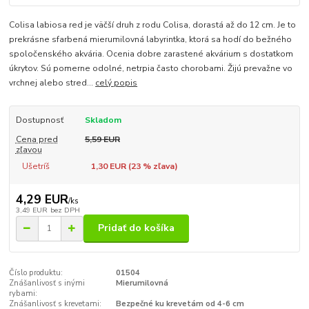
Colisa labiosa red je väčší druh z rodu Colisa, dorastá až do 12 cm. Je to
prekrásne sfarbená mierumilovná labyrintka, ktorá sa hodí do bežného
spoločenského akvária. Ocenia dobre zarastené akvárium s dostatkom
úkrytov. Sú pomerne odolné, netrpia často chorobami. Žijú prevažne vo
vrchnej alebo stred...
celý popis
Dostupnosť
Skladom
Cena pred
5,59 EUR
zľavou
Ušetríš
1,30 EUR (
23
% zľava)
4,29 EUR
/
ks
3,49 EUR
bez DPH
Pridať do košíka
Číslo produktu:
01504
Znášanlivosť s inými
Mierumilovná
rybami:
Znášanlivosť s krevetami:
Bezpečné ku krevetám od 4-6 cm