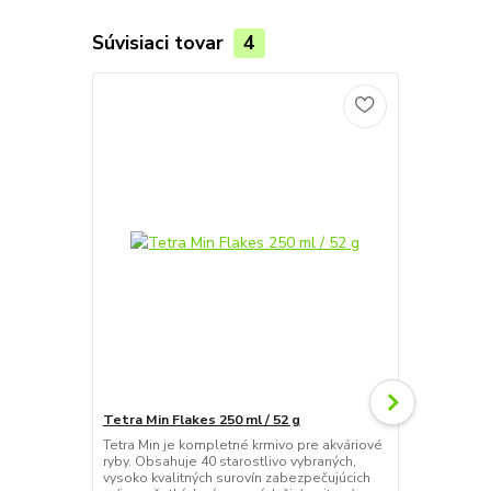
Súvisiaci tovar
4
Tetra Min Flakes 250 ml / 52 g
Tropical Icht
Tetra Min je kompletné krmivo pre akváriové
Ichtio-vit je
ryby. Obsahuje 40 starostlivo vybraných,
mnohozložko
vysoko kvalitných surovín zabezpečujúcich
najkvalitnejš