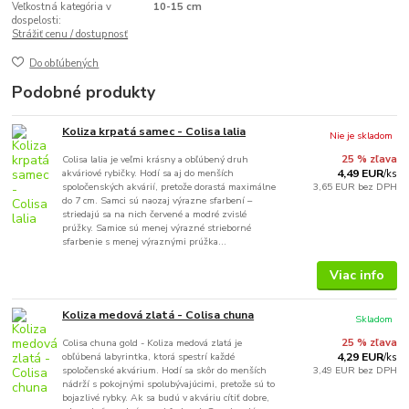
Veľkostná kategória v
10-15 cm
dospelosti:
Strážiť cenu / dostupnosť
Do obľúbených
Podobné produkty
Koliza krpatá samec - Colisa lalia
Nie je skladom
Colisa lalia je veľmi krásny a obľúbený druh
25 % zľava
akváriové rybičky. Hodí sa aj do menších
4,49 EUR
/
ks
spoločenských akvárií, pretože dorastá maximálne
3,65 EUR
bez DPH
do 7 cm. Samci sú naozaj výrazne sfarbení –
striedajú sa na nich červené a modré zvislé
prúžky. Samice sú menej výrazné strieborné
sfarbenie s menej výraznými prúžka...
Viac info
Koliza medová zlatá - Colisa chuna
Skladom
Colisa chuna gold - Koliza medová zlatá je
25 % zľava
obľúbená labyrintka, ktorá spestrí každé
4,29 EUR
/
ks
spoločenské akvárium. Hodí sa skôr do menších
3,49 EUR
bez DPH
nádrží s pokojnými spolubývajúcimi, pretože sú to
bojazlivé rybky. Ak sa budú v akváriu cítiť dobre,