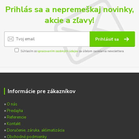
Prihlás sa a nepremeškaj novinky,
akcie a zľavy!
Prihlásiť sa
Súhlasím so
spracovaním osobných údajov
za účelom zasielania newslettera.
Informácie pre zákazníkov
»
O nás
»
Predajňa
»
Referencie
»
Kontakt
»
Doručenie, záruka, aklimatizácia
»
Obchodné podmienky