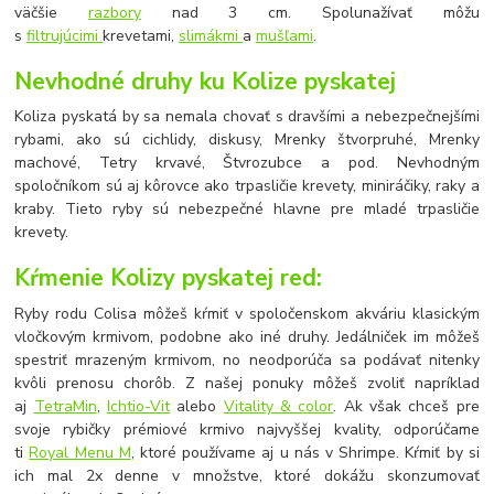
väčšie
razbory
nad 3 cm. Spolunažívať môžu
s
filtrujúcimi
krevetami,
slimákmi
a
mušľami
.
Nevhodné druhy ku Kolize pyskatej
Koliza pyskatá by sa nemala chovať s dravšími a nebezpečnejšími
rybami, ako sú cichlidy, diskusy, Mrenky štvorpruhé, Mrenky
machové, Tetry krvavé, Štvrozubce a pod. Nevhodným
spoločníkom sú aj kôrovce ako trpasličie krevety, miniráčiky, raky a
kraby. Tieto ryby sú nebezpečné hlavne pre mladé trpasličie
krevety.
Kŕmenie Kolizy pyskatej red:
Ryby rodu Colisa môžeš kŕmiť v spoločenskom akváriu klasickým
vločkovým krmivom, podobne ako iné druhy. Jedálniček im môžeš
spestriť mrazeným krmivom, no neodporúča sa podávať nitenky
kvôli prenosu chorôb. Z našej ponuky môžeš zvoliť napríklad
aj
TetraMin
,
Ichtio-Vit
alebo
Vitality & color
. Ak však chceš pre
svoje rybičky prémiové krmivo najvyššej kvality, odporúčame
ti
Royal Menu M
, ktoré používame aj u nás v Shrimpe. Kŕmiť by si
ich mal 2x denne v množstve, ktoré dokážu skonzumovať