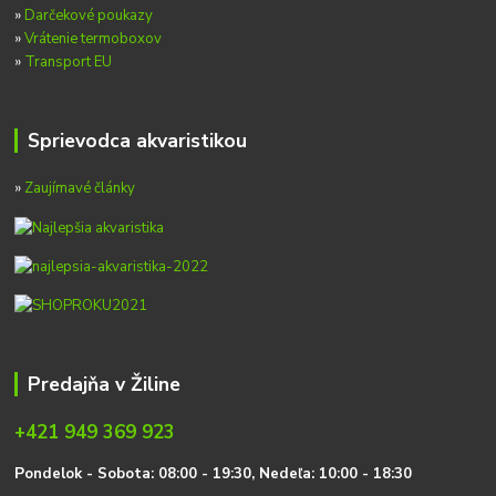
»
Darčekové poukazy
»
Vrátenie termoboxov
»
Transport EU
Sprievodca akvaristikou
»
Zaujímavé články
Predajňa v Žiline
+421 949 369 923
P
on
delok
- Sobota: 08:00 - 19:30, Nedeľa: 10:00 - 18:30