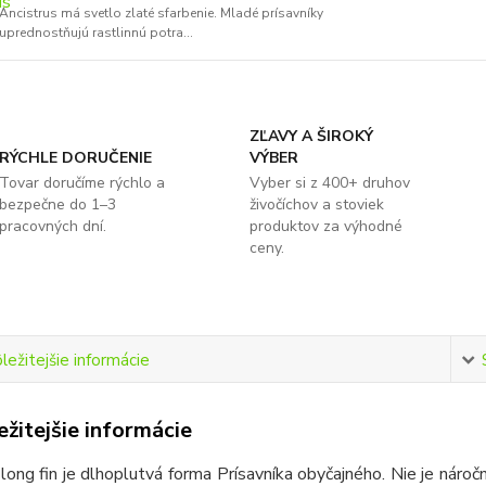
Ancistrus má svetlo zlaté sfarbenie. Mladé prísavníky
uprednostňujú rastlinnú potra...
ZĽAVY A ŠIROKÝ
RÝCHLE DORUČENIE
VÝBER
Tovar doručíme rýchlo a
Vyber si z 400+ druhov
bezpečne do 1–3
živočíchov a stoviek
pracovných dní.
produktov za výhodné
ceny.
ležitejšie informácie
žitejšie informácie
 long fin je dlhoplutvá forma Prísavníka obyčajného. Nie je nároč