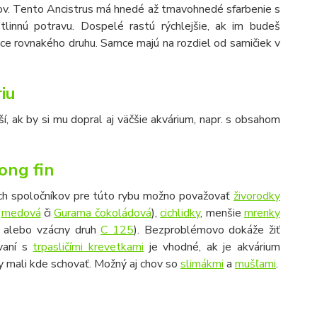
kov. Tento Ancistrus má hnedé až tmavohnedé sfarbenie s
tlinnú potravu. Dospelé rastú rýchlejšie, ak im budeš
amce rovnakého druhu. Samce majú na rozdiel od samičiek v
iu
ší, ak by si mu dopral aj väčšie akvárium, napr. s obsahom
long fin
ých spoločníkov pre túto rybu možno považovať
živorodky
o
medová
či
Gurama čokoládová
),
cichlidky
, menšie
mrenky
alebo vzácny druh
C 125
). Bezproblémovo dokáže žiť
ívaní s
trpasličími krevetkami
je vhodné, ak je akvárium
y mali kde schovať. Možný aj chov so
slimákmi
a
mušľami
.