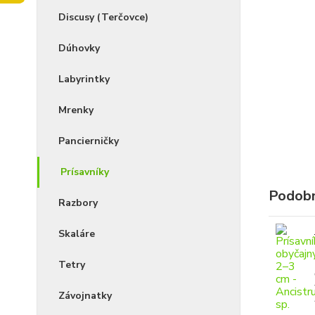
Discusy (Terčovce)
Dúhovky
Labyrintky
Mrenky
Pancierničky
Prísavníky
Podobn
Razbory
Skaláre
Tetry
Závojnatky