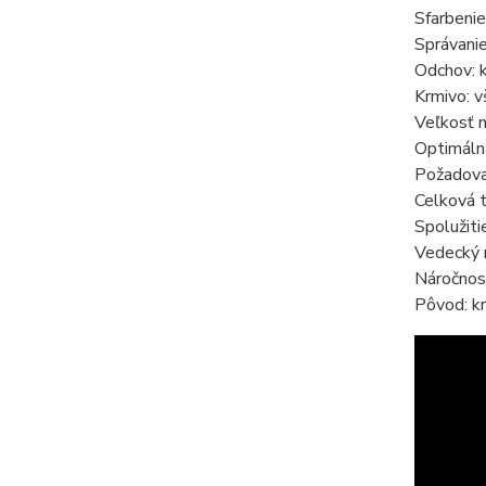
Sfarbenie
Správanie
Odchov: 
Krmivo: v
Veľkosť n
Optimáln
Požadova
Celková t
Spolužiti
Vedecký n
Náročnos
Pôvod: kr