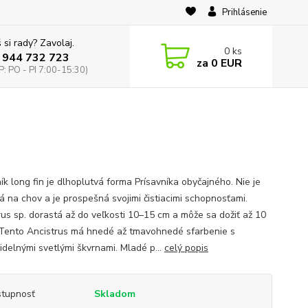
Prihlásenie
 si rady? Zavolaj.
0
ks
 944 732 723
za
0 EUR
: PO - PI 7:00-15:30)
ík long fin je dlhoplutvá forma Prísavníka obyčajného. Nie je
á na chov a je prospešná svojimi čistiacimi schopnosťami.
rus sp. dorastá až do veľkosti 10–15 cm a môže sa dožiť až 10
 Tento Ancistrus má hnedé až tmavohnedé sfarbenie s
idelnými svetlými škvrnami. Mladé p...
celý popis
tupnosť
Skladom