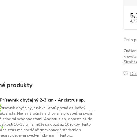
5,
4,2
Číslo p
Znášanl
kreveta
Strážiť
Do 
é produkty
Prísavník obyčajný 2–3 cm - Ancistrus sp.
Prísavník obyčajný je rybka, ktorú pozná asi každý
akvarista. Nie je náročná na chov a je prospešná svojimi
čistiacimi schopnosťami. Ancistrus sp. dorastá až do
veľkosti 10–15 cm a môže sa dožiť až 10 rokov. Tento
Ancistrus má hnedé až tmavohnedé sfarbenie s
nepravidelnými svetlými škvrnami. Teritor...