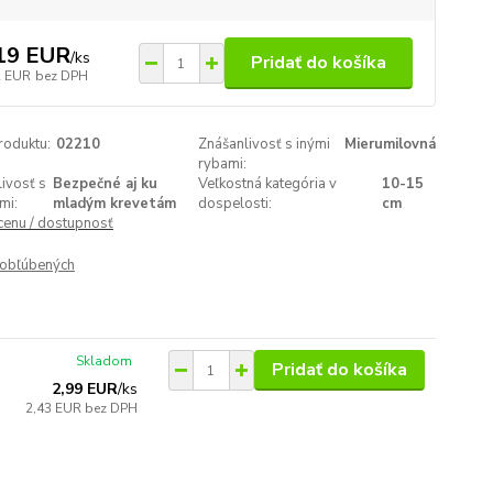
19 EUR
/
ks
Pridať do košíka
2 EUR
bez DPH
roduktu:
02210
Znášanlivosť s inými
Mierumilovná
rybami:
ivosť s
Bezpečné aj ku
Veľkostná kategória v
10-15
mi:
mladým krevetám
dospelosti:
cm
 cenu / dostupnosť
obľúbených
Skladom
Pridať do košíka
2,99 EUR
/
ks
2,43 EUR
bez DPH