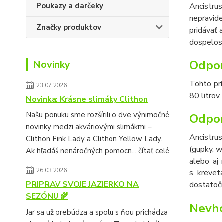
Poukazy a darčeky
Ancistrus
nepravid
Značky produktov
pridávať 
dospelost
Odpor
Novinky
Tohto prí
23.07.2026
80 litrov
Novinka: Krásne slimáky Clithon
Našu ponuku sme rozšírili o dve výnimočné
Odpor
novinky medzi akváriovými slimákmi –
Ancistru
Clithon Pink Lady a Clithon Yellow Lady.
(gupky, w
Ak hľadáš nenáročných pomocn...
čítať celé
alebo aj 
26.03.2026
s kreve
PRIPRAV SVOJE JAZIERKO NA
dostatočn
SEZÓNU 🌾
Nevho
Jar sa už prebúdza a spolu s ňou prichádza