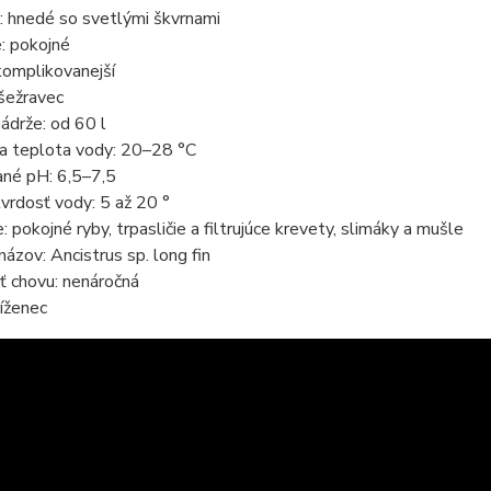
: hnedé so svetlými škvrnami
: pokojné
komplikovanejší
šežravec
ádrže: od 60 l
a teplota vody: 20–28 °C
né pH: 6,5–7,5
vrdosť vody: 5 až 20 °
e: pokojné ryby, trpasličie a filtrujúce krevety, slimáky a mušle
ázov: Ancistrus sp. long fin
ť chovu: nenáročná
íženec