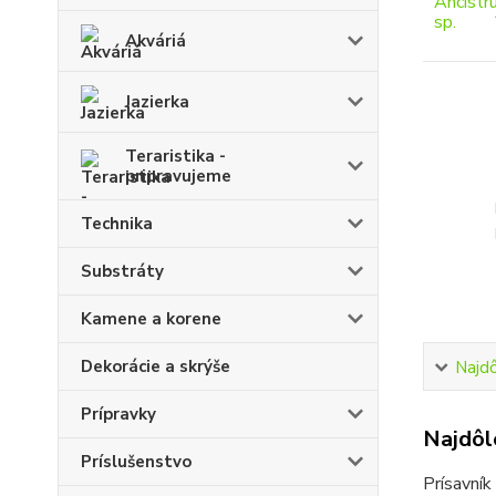
Akváriá
Jazierka
Teraristika -
pripravujeme
Technika
Substráty
Kamene a korene
Dekorácie a skrýše
Najdô
Prípravky
Najdôle
Príslušenstvo
Prísavník