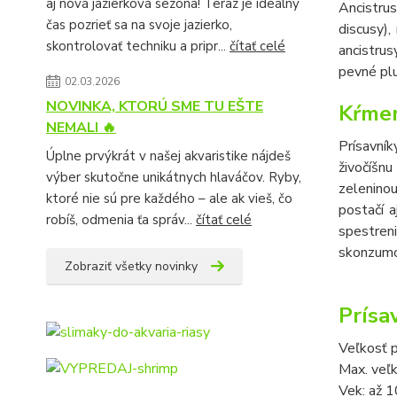
aj nová jazierková sezóna! Teraz je ideálny
Ancistrus
čas pozrieť sa na svoje jazierko,
discusy),
skontrolovať techniku a pripr...
čítať celé
ancistru
pevné plu
02.03.2026
NOVINKA, KTORÚ SME TU EŠTE
Kŕmen
NEMALI 🔥
Prísavník
Úplne prvýkrát v našej akvaristike nájdeš
živočíšnu
výber skutočne unikátnych hlaváčov. Ryby,
zeleninou
ktoré nie sú pre každého – ale ak vieš, čo
postačí a
robíš, odmenia ťa správ...
čítať celé
spestren
skonzumo
Zobraziť všetky novinky
Prísav
Veľkosť p
Max. veľ
Vek: až 1