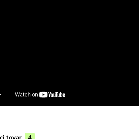
ci tovar
4