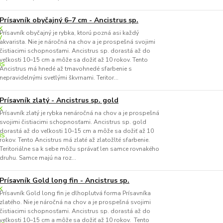
Prísavník obyčajný 6–7 cm - Ancistrus sp.
Prísavník obyčajný je rybka, ktorú pozná asi každý
akvarista. Nie je náročná na chov a je prospešná svojimi
čistiacimi schopnosťami. Ancistrus sp. dorastá až do
veľkosti 10–15 cm a môže sa dožiť až 10 rokov. Tento
Ancistrus má hnedé až tmavohnedé sfarbenie s
nepravidelnými svetlými škvrnami. Teritor...
Prísavník zlatý - Ancistrus sp. gold
Prísavník zlatý je rybka nenáročná na chov a je prospešná
svojimi čistiacimi schopnosťami. Ancistrus sp. gold
dorastá až do veľkosti 10–15 cm a môže sa dožiť až 10
rokov. Tento Ancistrus má zlaté až zlatožlté sfarbenie.
Teritoriálne sa k sebe môžu správať len samce rovnakého
druhu. Samce majú na roz...
Prísavník Gold long fin - Ancistrus sp.
Prísavník Gold long fin je dlhoplutvá forma Prísavníka
zlatého. Nie je náročná na chov a je prospešná svojimi
čistiacimi schopnosťami. Ancistrus sp. dorastá až do
veľkosti 10–15 cm a môže sa dožiť až 10 rokov. Tento