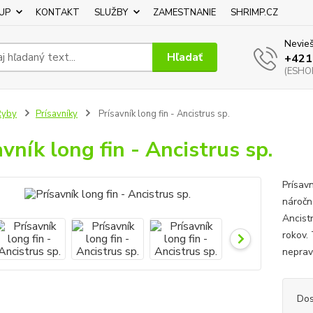
UP
KONTAKT
SLUŽBY
ZAMESTNANIE
SHRIMP.CZ
Nevieš
Hľadať
+421
(ESHOP
Ryby
Prísavníky
Prísavník long fin - Ancistrus sp.
avník long fin - Ancistrus sp.
Prísavn
náročn
Ancist
rokov.
neprav
Dos