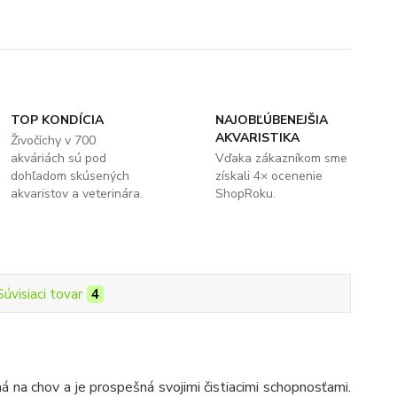
TOP KONDÍCIA
NAJOBĽÚBENEJŠIA
AKVARISTIKA
Živočíchy v 700
akváriách sú pod
Vďaka zákazníkom sme
dohľadom skúsených
získali 4× ocenenie
akvaristov a veterinára.
ShopRoku.
Súvisiaci tovar
4
ná na chov a je prospešná svojimi čistiacimi schopnosťami.