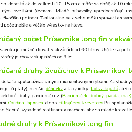
 sp. dorastá až do veľkosti 10–15 cm a môže sa dožiť až 10 ro
elnými svetlými škvrnami. Mladé prísavníky uprednostňujú ras
aj živočíšnu potravu. Teritoriálne sa k sebe môžu správať len s
i početnejšie a väčšie výrastky na hlave.
účaný počet Prísavníka long fin v akvár
savníka je možné chovať v akváriách od 60 litrov. Určite sa pote
. Možný je chov v skupinkách od 3 ks.
účané druhy živočíchov k Prísavníkovi 
s dokáže spolunažívať s inými mierumilovnými rybami. Za vhodn
ingei či platy), menšie
dúhovky
a labyrintky (
Koliza krpatá
aleb
niektoré druhy pancierničkov (
Pancierniček drobný
,
panda
,
malý
tami
Caridina Japonica
alebo
filtrujúcimi krevetami
.
Pri spolunaž
e členité, vysadené rastlinami a machom, aby sa mladé krevetk
dné druhy k Prísavníkovi long fin