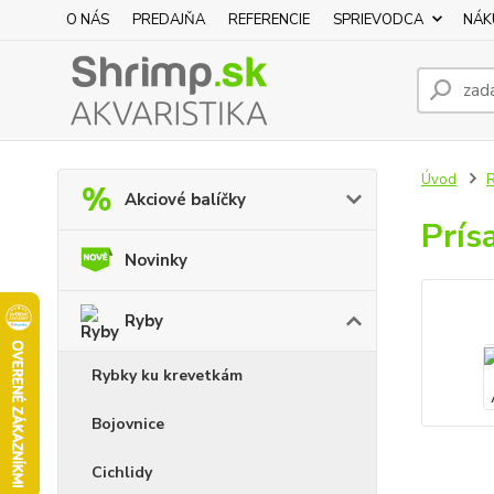
O NÁS
PREDAJŇA
REFERENCIE
SPRIEVODCA
NÁK
Úvod
Akciové balíčky
Prís
Novinky
Ryby
Rybky ku krevetkám
Bojovnice
Cichlidy