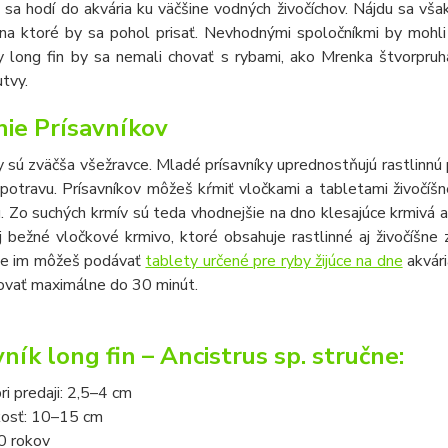
 sa hodí do akvária ku väčšine vodných živočíchov. Nájdu sa v
 na ktoré by sa pohol prisať. Nevhodnými spoločníkmi by mohli 
sy long fin by sa nemali chovať s rybami, ako Mrenka štvorpr
tvy.
ie Prísavníkov
y sú zväčša všežravce. Mladé prísavníky uprednostňujú rastlinnú 
 potravu. Prísavníkov môžeš kŕmiť vločkami a tabletami živočí
. Zo suchých krmív sú teda vhodnejšie na dno klesajúce krmivá
j bežné vločkové krmivo, ktoré obsahuje rastlinné aj živočíšne 
ie im môžeš podávať
tablety určené pre ryby žijúce na dne
akvári
vať maximálne do 30 minút.
ník long fin – Ancistrus sp. stručne:
ri predaji: 2,5–4 cm
kosť: 10–15 cm
0 rokov