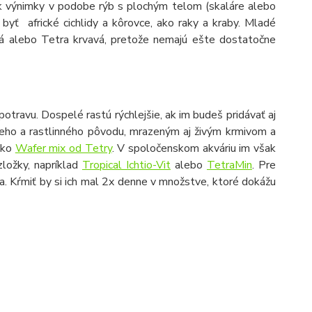
šak výnimky v podobe rýb s plochým telom (skaláre alebo
byť africké cichlidy a kôrovce, ako raky a kraby. Mladé
uhá alebo Tetra krvavá, pretože nemajú ešte dostatočne
potravu. Dospelé rastú rýchlejšie, ak im budeš pridávať aj
šneho a rastlinného pôvodu, mrazeným aj živým krmivom a
 ako
Wafer mix od Tetry
. V spoločenskom akváriu im však
zložky, napríklad
Tropical Ichtio-Vit
alebo
TetraMin
. Pre
a. Kŕmiť by si ich mal 2x denne v množstve, ktoré dokážu