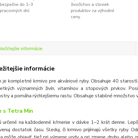
bezpečne do 1–3
živočíchov a stoviek
pracovných dní.
produktov za výhodné
ceny.
ležitejšie informácie
žitejšie informácie
 je kompletné krmivo pre akváriové ryby. Obsahuje 40 starostli
šetkých významných živín, vitamínov a stopových prvkov. Posi
stry a pomáha rýchlejšiemu rastu. Obsahuje stabilné množstvo v
 s Tetra Min
ú určené na každodenné kŕmenie v dávke 1
–
2 krát denne. Lepš
enuj dostatok času. Sleduj, či krmivo prijímajú všetky ryby. 
sa môže objaviť tiež pri výmene vody a pri zmene druhu alebo 