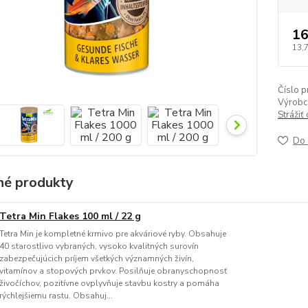
16
13,
Číslo p
Výrobc
Strážiť
Do 
é produkty
Tetra Min Flakes 100 ml / 22 g
Tetra Min je kompletné krmivo pre akváriové ryby. Obsahuje
40 starostlivo vybraných, vysoko kvalitných surovín
zabezpečujúcich príjem všetkých významných živín,
vitamínov a stopových prvkov. Posilňuje obranyschopnosť
živočíchov, pozitívne ovplyvňuje stavbu kostry a pomáha
rýchlejšiemu rastu. Obsahuj...