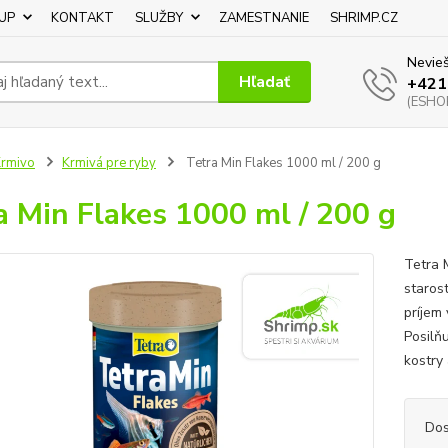
UP
KONTAKT
SLUŽBY
ZAMESTNANIE
SHRIMP.CZ
Nevieš
Hľadať
+421
(ESHOP
rmivo
Krmivá pre ryby
Tetra Min Flakes 1000 ml / 200 g
a Min Flakes 1000 ml / 200 g
Tetra 
staros
príjem
Posilň
kostry
Dos