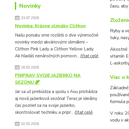
Novinky
času, aby
23.07.2026
Zloženi
Novinka: Krásne slimáky Clithon
Ryby a ve
Našu ponuku sme rozšírili o dve výnimočné
tuky, riasy
novinky medzi akváriovými slimákmi –
Clithon Pink Lady a Clithon Yellow Lady.
Akostné 
Ak hľadáš nenáročných pomocn...
čítať celé
vitamín 
L-askorb
26.03.2026
PRIPRAV SVOJE JAZIERKO NA
Viac o 
SEZÓNU 🌾
Základné 
Jar sa už prebúdza a spolu s ňou prichádza
používan
aj nová jazierková sezóna! Teraz je ideálny
formula p
čas pozrieť sa na svoje jazierko,
skontrolovať techniku a pripr...
čítať celé
V roku 20
vodu v ak
02.03.2026