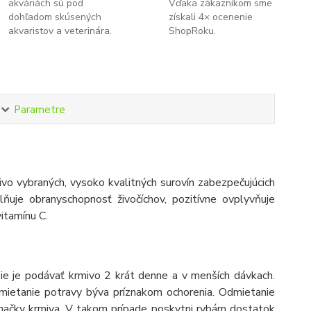
akváriách sú pod
Vďaka zákazníkom sme
dohľadom skúsených
získali 4× ocenenie
akvaristov a veterinára.
ShopRoku.
Parametre
vo vybraných, vysoko kvalitných surovín zabezpečujúcich
lňuje obranyschopnosť živočíchov, pozitívne ovplyvňuje
itamínu C.
ie je podávať krmivo 2 krát denne a v menších dávkach.
Odmietanie potravy býva príznakom ochorenia. Odmietanie
značky krmiva. V takom prípade poskytni rybám dostatok