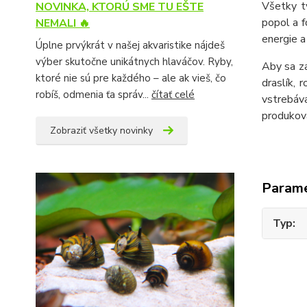
Všetky t
NOVINKA, KTORÚ SME TU EŠTE
popol a f
NEMALI 🔥
energie 
Úplne prvýkrát v našej akvaristike nájdeš
výber skutočne unikátnych hlaváčov. Ryby,
Aby sa za
ktoré nie sú pre každého – ale ak vieš, čo
draslík,
robíš, odmenia ťa správ...
čítať celé
vstrebáv
produkova
Zobraziť všetky novinky
Param
Typ