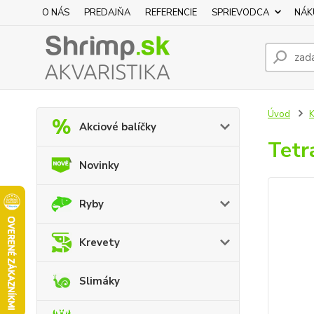
O NÁS
PREDAJŇA
REFERENCIE
SPRIEVODCA
NÁK
Úvod
K
Akciové balíčky
Tetr
Novinky
Ryby
Krevety
Slimáky