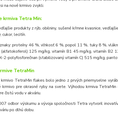
 si na nové krmivo zvykli.
e krmiva Tetra Min:
dľajšie produkty z rýb, obilniny, sušené kŕmne kvasnice, vedľajš
, cukor, lecitín.
znaky: proteíny 46 %, vlhkosť 6 %, popol 11 %, tuky 8 %, vlákn
E (alfatokoferol) 125 mg/kg, vitamín B1 45 mg/kg, vitamín B2 
yl-2-polyfosforečnan (stabilizovaný vitamín C) 515 mg/kg, pan
krmive TetraMin
krmivo TetraMin flakes bolo jedno z prvých priemyselne vyrába
é krmivo pre okrasné ryby na svete. Výhodou krmiva TetraMin ni
re čistú vodu v akváriu.
07 odbor výskumu a vývoja spoločnosti Tetra vytvoril inovatívn
váriu po dlhú dobu.