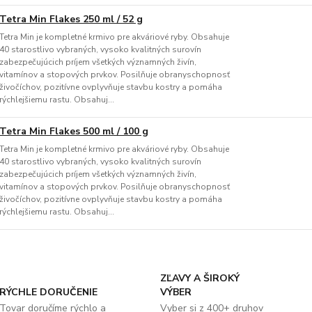
Tetra Min Flakes 250 ml / 52 g
Tetra Min je kompletné krmivo pre akváriové ryby. Obsahuje
40 starostlivo vybraných, vysoko kvalitných surovín
zabezpečujúcich príjem všetkých významných živín,
vitamínov a stopových prvkov. Posilňuje obranyschopnosť
živočíchov, pozitívne ovplyvňuje stavbu kostry a pomáha
rýchlejšiemu rastu. Obsahuj...
Tetra Min Flakes 500 ml / 100 g
Tetra Min je kompletné krmivo pre akváriové ryby. Obsahuje
40 starostlivo vybraných, vysoko kvalitných surovín
zabezpečujúcich príjem všetkých významných živín,
vitamínov a stopových prvkov. Posilňuje obranyschopnosť
živočíchov, pozitívne ovplyvňuje stavbu kostry a pomáha
rýchlejšiemu rastu. Obsahuj...
ZĽAVY A ŠIROKÝ
RÝCHLE DORUČENIE
VÝBER
Tovar doručíme rýchlo a
Vyber si z 400+ druhov