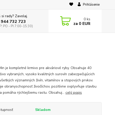
Prihlásenie
 si rady? Zavolaj.
0
ks
 944 732 723
za
0 EUR
: PO - PI 7:00-15:30)
Min je kompletné krmivo pre akváriové ryby. Obsahuje 40
tlivo vybraných, vysoko kvalitných surovín zabezpečujúcich
 všetkých významných živín, vitamínov a stopových prvkov.
uje obranyschopnosť živočíchov, pozitívne ovplyvňuje stavbu
 a pomáha rýchlejšiemu rastu. Obsahuj...
celý popis
tupnosť
Skladom