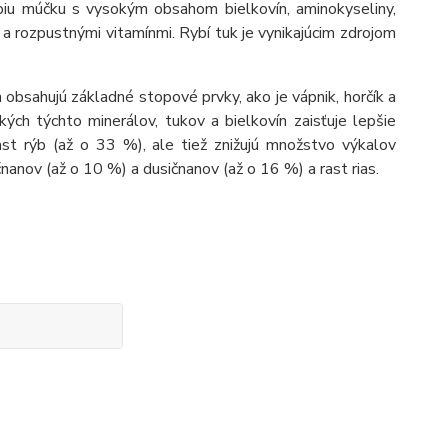
ybiu múčku s vysokým obsahom bielkovín, aminokyseliny,
a rozpustnými vitamínmi. Rybí tuk je vynikajúcim zdrojom
obsahujú základné stopové prvky, ako je vápnik, horčík a
ch týchto minerálov, tukov a bielkovín zaisťuje lepšie
ast rýb (až o 33 %), ale tiež znižujú množstvo výkalov
anov (až o 10 %) a dusičnanov (až o 16 %) a rast rias.