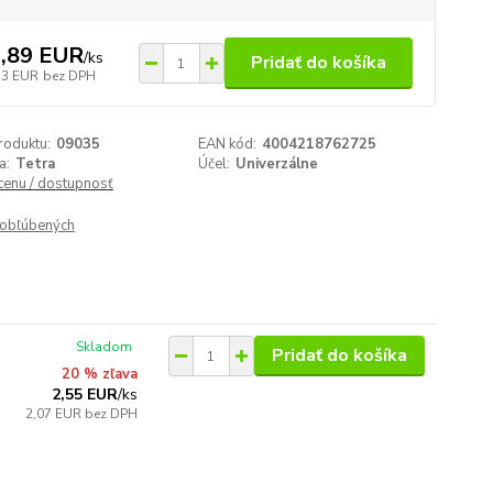
,89 EUR
/
ks
Pridať do košíka
73 EUR
bez DPH
roduktu:
09035
EAN kód:
4004218762725
a:
Tetra
Účel:
Univerzálne
 cenu / dostupnosť
obľúbených
Skladom
Pridať do košíka
20 % zľava
2,55 EUR
/
ks
2,07 EUR
bez DPH