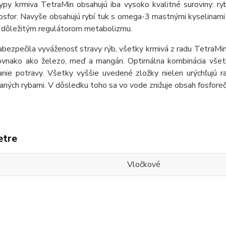
ypy krmiva TetraMin obsahujú iba vysoko kvalitné suroviny: r
osfor. Navyše obsahujú rybí tuk s omega-3 mastnými kyselinami 
a dôležitým regulátorom metabolizmu.
bezpečila vyváženosť stravy rýb, všetky krmivá z radu TetraMin 
 rovnako ako železo, meď a mangán. Optimálna kombinácia všetký
anie potravy. Všetky vyššie uvedené zložky nielen urýchľujú r
ných rybami. V dôsledku toho sa vo vode znižuje obsah fosforečn
etre
Vločkové