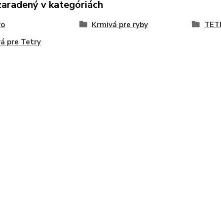
zaradený v kategóriách
vo
Krmivá pre ryby
TET
á pre Tetry