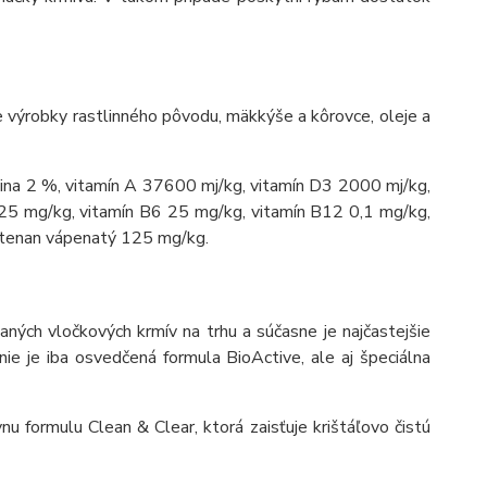
ie výrobky rastlinného pôvodu, mäkkýše a kôrovce, oleje a
ina 2 %, vitamín A 37600 mj/kg, vitamín D3 2000 mj/kg,
125 mg/kg, vitamín B6 25 mg/kg, vitamín B12 0,1 mg/kg,
totenan vápenatý 125 mg/kg.
ných vločkových krmív na trhu a súčasne je najčastejšie
e je iba osvedčená formula BioActive, ale aj špeciálna
u formulu Clean & Clear, ktorá zaisťuje krištáľovo čistú