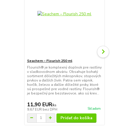
Seachem – Flourish 250 ml
Seachem – F
Flourish® je komplexný doplnok pre rastliny
Flourish Adv
v sladkovodnom akváriu. Obsahuje bohatý
na podporu r
sortiment dôležitých mikroprvkov, stopových
pokročilá re
prvkov a ďalších živín. Patria sem vápnik,
minerály a ži
horčík, železo a ďalšie dôležité prvky, ktoré
koreňov a v
sú prospešné pre vodné rastliny. Flourish®
skupinou pri
je bezpečný pre bezstavovce, ako sú krev...
zlúčenín, kto
regulácii r...
11,90 EUR
12,90 E
/
ks
Skladom
9,67 EUR
bez DPH
10,49 EUR
b
Pridať do košíka