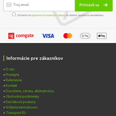
Prihlásiť sa
Súhlasím so
spracovaním osobných údajov
za účelom zasielania newslettera.
Informácie pre zákazníkov
»
O nás
»
Predajňa
»
Referencie
»
Kontakt
»
Doručenie, záruka, aklimatizácia
»
Obchodné podmienky
»
Darčekové poukazy
»
Vrátenie termoboxov
»
Transport EU