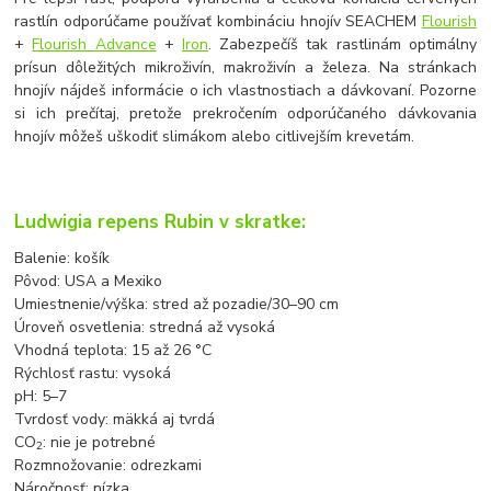
rastlín odporúčame používať kombináciu hnojív SEACHEM
Flourish
+
Flourish Advance
+
Iron
. Zabezpečíš tak rastlinám optimálny
prísun dôležitých mikroživín, makroživín a železa. Na stránkach
hnojív nájdeš informácie o ich vlastnostiach a dávkovaní. Pozorne
si ich prečítaj, pretože prekročením odporúčaného dávkovania
hnojív môžeš uškodiť slimákom alebo citlivejším krevetám.
Ludwigia repens Rubin v skratke:
Balenie: košík
Pôvod: USA a Mexiko
Umiestnenie/výška: stred až pozadie/30
–
90 cm
Úroveň osvetlenia: stredná až vysoká
Vhodná teplota: 15 až 26 °C
Rýchlosť rastu: vysoká
pH: 5
–
7
Tvrdosť vody: mäkká aj tvrdá
CO
: nie je potrebné
2
Rozmnožovanie: odrezkami
Náročnosť: nízka