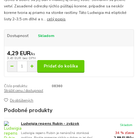
vetví. Zasadené odrezky rýchlo púšťajú korene, prípadne sa neskôr
korene tvoria aj priamo na stonke rastliny. Táto Ludwigia má eliptické
listy 2–3,5 cm dlhé a s...
celý popis
Dostupnosť
Skladom
4,29 EUR
/
ks
3,49 EUR
bez DPH
Pridať do košíka
Číslo produktu:
08360
Strážiť cenu / dostupnosť
Do obľúbených
Podobné produkty
Ludwigia repens Rubin - zväzok
Skladom
Ludwigia repens Rubin je nenáročná stonková
34 % zľava
rastlina. Rastie pomerne rýchlo a dobre sa jej darí
2,89 EUR
/
ks