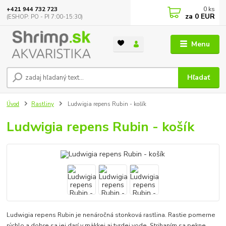
0
ks
+421 944 732 723
za
0 EUR
(ESHOP: PO - PI 7:00-15:30)
Menu
Hľadať
Úvod
Rastliny
Ludwigia repens Rubin - košík
Ludwigia repens Rubin - košík
Ludwigia repens Rubin je nenáročná stonková rastlina. Rastie pomerne
rýchlo a dobre sa jej darí v mäkkej aj tvrdej vode. Strihaním sa pekne