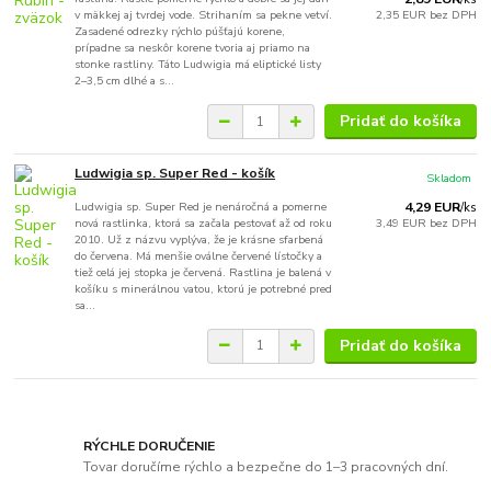
v mäkkej aj tvrdej vode. Strihaním sa pekne vetví.
2,35 EUR
bez DPH
Zasadené odrezky rýchlo púšťajú korene,
prípadne sa neskôr korene tvoria aj priamo na
stonke rastliny. Táto Ludwigia má eliptické listy
2–3,5 cm dlhé a s...
Pridať do košíka
Ludwigia sp. Super Red - košík
Skladom
Ludwigia sp. Super Red je nenáročná a pomerne
4,29 EUR
/
ks
nová rastlinka, ktorá sa začala pestovať až od roku
3,49 EUR
bez DPH
2010. Už z názvu vyplýva, že je krásne sfarbená
do červena. Má menšie oválne červené lístočky a
tiež celá jej stopka je červená. Rastlina je balená v
košíku s minerálnou vatou, ktorú je potrebné pred
sa...
Pridať do košíka
RÝCHLE DORUČENIE
Tovar doručíme rýchlo a bezpečne do 1–3 pracovných dní.