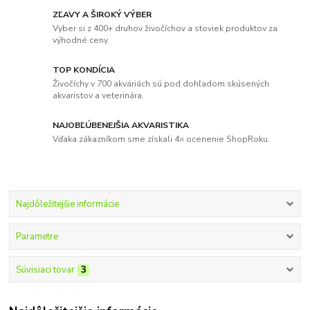
ZĽAVY A ŠIROKÝ VÝBER
Vyber si z 400+ druhov živočíchov a stoviek produktov za
výhodné ceny.
TOP KONDÍCIA
Živočíchy v 700 akváriách sú pod dohľadom skúsených
akvaristov a veterinára.
NAJOBĽÚBENEJŠIA AKVARISTIKA
Vďaka zákazníkom sme získali 4× ocenenie ShopRoku.
Najdôležitejšie informácie
Parametre
Súvisiaci tovar
3