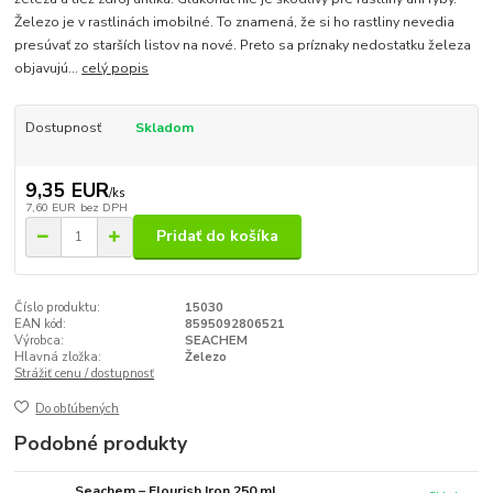
Železo je v rastlinách imobilné. To znamená, že si ho rastliny nevedia
presúvať zo starších listov na nové. Preto sa príznaky nedostatku železa
objavujú...
celý popis
Dostupnosť
Skladom
9,35 EUR
/
ks
7,60 EUR
bez DPH
Pridať do košíka
Číslo produktu:
15030
EAN kód:
8595092806521
Výrobca:
SEACHEM
Hlavná zložka:
Železo
Strážiť cenu / dostupnosť
Do obľúbených
Podobné produkty
Seachem – Flourish Iron 250 ml