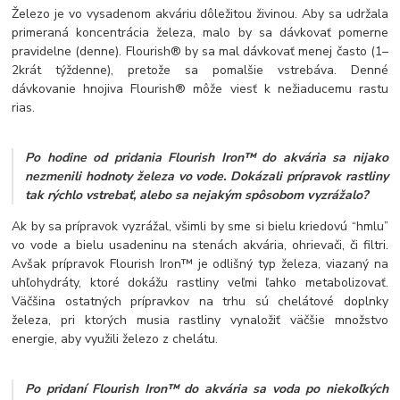
Železo je vo vysadenom akváriu dôležitou živinou. Aby sa udržala
primeraná koncentrácia železa, malo by sa dávkovať pomerne
pravidelne (denne). Flourish® by sa mal dávkovať menej často (1
–
2krát týždenne), pretože sa pomalšie vstrebáva. Denné
dávkovanie hnojiva Flourish® môže viesť k nežiaducemu rastu
rias.
Po hodine od pridania Flourish Iron™ do akvária sa nijako
nezmenili hodnoty železa vo vode. Dokázali prípravok rastliny
tak rýchlo vstrebať, alebo sa nejakým spôsobom vyzrážalo?
Ak by sa prípravok vyzrážal, všimli by sme si bielu kriedovú “hmlu”
vo vode a bielu usadeninu na stenách akvária, ohrievači, či filtri.
Avšak prípravok Flourish Iron™ je odlišný typ železa, viazaný na
uhľohydráty, ktoré dokážu rastliny veľmi ľahko metabolizovať.
Väčšina ostatných prípravkov na trhu sú chelátové doplnky
železa, pri ktorých musia rastliny vynaložiť väčšie množstvo
energie, aby využili železo z chelátu.
Po pridaní Flourish Iron™ do akvária sa voda po niekoľkých