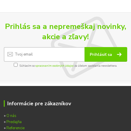
Prihlás sa a nepremeškaj novinky,
akcie a zľavy!
Prihlásiť sa
Súhlasím so
spracovaním osobných údajov
za účelom zasielania newslettera.
Informácie pre zákazníkov
»
O nás
»
Predajňa
»
Referencie