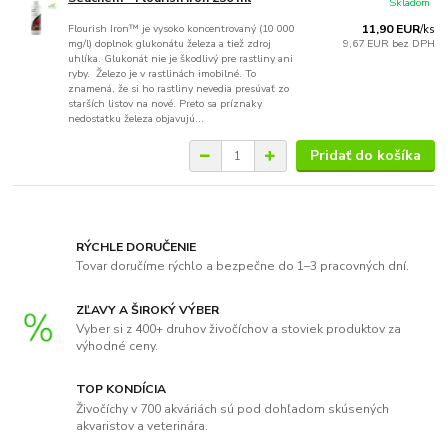
Skladom
Flourish Iron™ je vysoko koncentrovaný (10 000
11,90 EUR
/
ks
mg/l) doplnok glukonátu železa a tiež zdroj
9,67 EUR
bez DPH
uhlíka. Glukonát nie je škodlivý pre rastliny ani
ryby. Železo je v rastlinách imobilné. To
znamená, že si ho rastliny nevedia presúvať zo
starších listov na nové. Preto sa príznaky
nedostatku železa objavujú...
Pridať do košíka
RÝCHLE DORUČENIE
Tovar doručíme rýchlo a bezpečne do 1–3 pracovných dní.
ZĽAVY A ŠIROKÝ VÝBER
Vyber si z 400+ druhov živočíchov a stoviek produktov za
výhodné ceny.
TOP KONDÍCIA
Živočíchy v 700 akváriách sú pod dohľadom skúsených
akvaristov a veterinára.