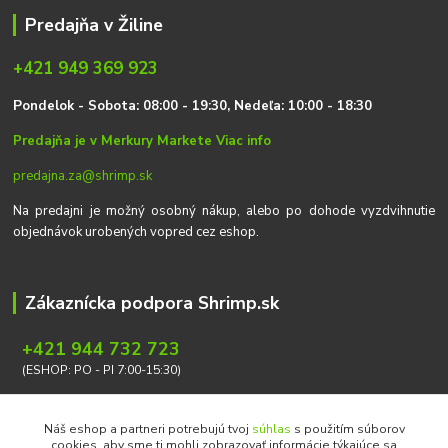
Predajňa v Žiline
+421 949 369 923
P
on
delok
- Sobota: 08:00 - 19:30, Nedeľa: 10:00 - 18:30
Predajňa je v Merkury Markete
Viac info
predajna.za@shrimp.sk
Na predajni je možný osobný nákup, alebo po dohode vyzdvihnutie
objednávok urobených vopred cez eshop.
Zákaznícka podpora Shrimp.sk
+421 944 732 723
(ESHOP: PO - PI 7:00-15:30)
info@shrimp.sk
Náš eshop a partneri potrebujú tvoj
súhlas
s použitím súborov
cookies, aby sme ti mohli zobrazovať informácie týkajúce sa