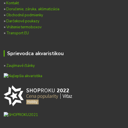
»
Kontakt
»
Doručenie, záruka, aklimatizácia
»
Obchodné podmienky
»
Darčekové poukazy
»
Vrátenie termoboxov
»
Transport EU
Sprievodca akvaristikou
»
Zaujímavé články