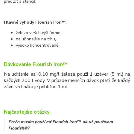
predĺžiť a stenčiť.
Hlavné výhody Flourish
Iron™:
železo v rýchlejší forme,
n
ajúčinnejšie na trhu,
vysoko koncentrované.
Dávkovanie
Flourish
Iron™
Na udržanie asi 0,10 mg/l železa použi 1 uzáver (5 ml) na
každých 200 l vody. V prípade menších dávok platí, že každý
závit vrchnáka je približne 1 ml.
Najčastejšie otázky
Prečo musím používať Flourish Iron™, ak už používam
Flourish®?