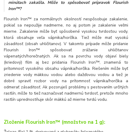
minútach zakalila. Môže to spôsobovať prípravok Flourish
Iron™?
Flourish Iron™ za normálnych okolností nespôsobuje zakalenie,
pokiaľ sa nepoužije nadmerne, no aj potom je zakalenie veľmi
mierne. Zakalenie môže byť spôsobené vysokou tvrdosťou vody,
ktorá obsahuje veľa vápnika/horčíka. Tiež môže mať vysokú
zásaditosť (obsah uhličitanov). V takomto prípade môže pridanie
Flourish Iron™ spôsobovať zrážanie uhličitanov
vápenatých/horečnatých. Ak sa na povrchu vody objaví biely
(kriedový) film aj bez pridania Flourish Iron™, znamená to
prítomnosť vysokého obsahu vápnika/horčíka. Riešením môže byť
zriedenie vody mäkkou vodou alebo dažďovou vodou a tiež je
dobré spraviť rozbor vody na prítomnosť vápnika/horčíka a
odmerať zásaditosť. Ak pozoruješ problémy s pestovaním určitých
rastlín, môže to tiež naznačovať nadmernú tvrdosť, pretože mnoho
rastlín uprednostňuje skôr mäkkú až mierne tvrdú vodu.
Zloženie
Flourish
Iron™
(množstvo na 1 g):
Železo (Fe) 1 %, derivované z glukonátu železnatého