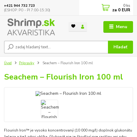
0
ks
+421 944 732 723
za
0 EUR
(ESHOP: PO - PI 7:00-15:30)
Menu
Hľadať
Úvod
Prípravky
Seachem – Flourish Iron 100 ml
Seachem – Flourish Iron 100 ml
Flourish Iron™ je vysoko koncentrovaný (10 000 mg/l) doplnok glukonátu
železa a tiež zdroj uhlíka. Glukonát nie je škodlivý pre rastliny ani ryby.