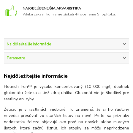
NAJOBĽÚBENEJŠIA AKVARISTIKA
Vďaka zákazníkom sme získali 4× ocenenie ShopRoku.
Najdôležitejšie informácie
Parametre
Najdôležitejšie informácie
Flourish Iron™ je vysoko koncentrovaný (10 000 mg/l) doplnok
glukonátu železa a tiež zdroj uhlíka. Glukonát nie je škodlivý pre
rastliny ani ryby.
Železo je v rastlinách imobilné. To znamená, že si ho rastliny
nevedia presúvať zo starších listov na nové. Preto sa príznaky
nedostatku železa objavujú ako prvé na nových alebo mladých
listoch, ktoré začnú žltnúť, ich stopky sa môžu neprirodzene