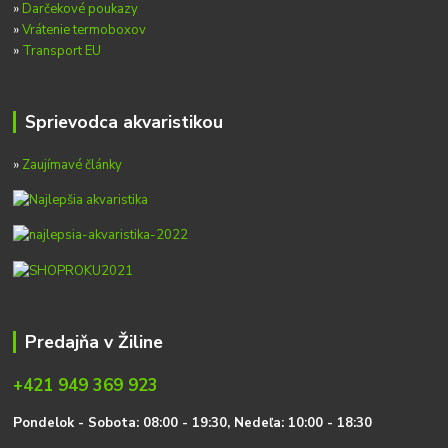
»
Darčekové poukazy
»
Vrátenie termoboxov
»
Transport EU
Sprievodca akvaristikou
»
Zaujímavé články
Predajňa v Žiline
+421 949 369 923
P
on
delok
- Sobota: 08:00 - 19:30, Nedeľa: 10:00 - 18:30