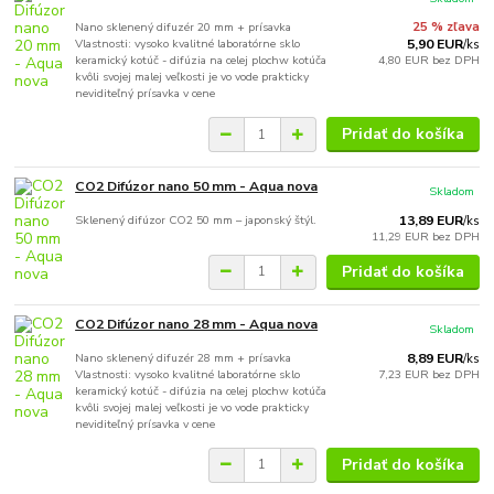
Nano sklenený difuzér 20 mm + prísavka
25 % zľava
Vlastnosti: vysoko kvalitné laboratórne sklo
5,90 EUR
/
ks
keramický kotúč - difúzia na celej plochw kotúča
4,80 EUR
bez DPH
kvôli svojej malej veľkosti je vo vode prakticky
neviditeľný prísavka v cene
Pridať do košíka
CO2 Difúzor nano 50 mm - Aqua nova
Skladom
Sklenený difúzor CO2 50 mm – japonský štýl.
13,89 EUR
/
ks
11,29 EUR
bez DPH
Pridať do košíka
CO2 Difúzor nano 28 mm - Aqua nova
Skladom
Nano sklenený difuzér 28 mm + prísavka
8,89 EUR
/
ks
Vlastnosti: vysoko kvalitné laboratórne sklo
7,23 EUR
bez DPH
keramický kotúč - difúzia na celej plochw kotúča
kvôli svojej malej veľkosti je vo vode prakticky
neviditeľný prísavka v cene
Pridať do košíka