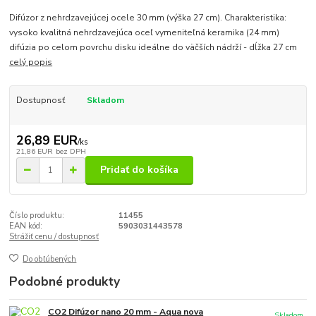
Difúzor z nehrdzavejúcej ocele 30 mm (výška 27 cm). Charakteristika:
vysoko kvalitná nehrdzavejúca oceľ vymeniteľná keramika (24 mm)
difúzia po celom povrchu disku ideálne do väčších nádrží - dĺžka 27 cm
celý popis
Dostupnosť
Skladom
26,89 EUR
/
ks
21,86 EUR
bez DPH
Pridať do košíka
Číslo produktu:
11455
EAN kód:
5903031443578
Strážiť cenu / dostupnosť
Do obľúbených
Podobné produkty
CO2 Difúzor nano 20 mm - Aqua nova
Skladom