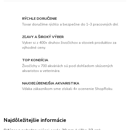
RÝCHLE DORUČENIE
Tovar doručíme rýchlo a bezpečne do 1–3 pracovných dní.
ZĽAVY A ŠIROKÝ VÝBER
Vyber si z 400+ druhov živočíchov a stoviek produktov za
výhodné ceny.
TOP KONDÍCIA
Živočíchy v 700 akváriách sú pod dohľadom skúsených
akvaristov a veterinára.
NAJOBĽÚBENEJŠIA AKVARISTIKA
Vďaka zákazníkom sme získali 4× ocenenie ShopRoku.
Najdôležitejšie informácie