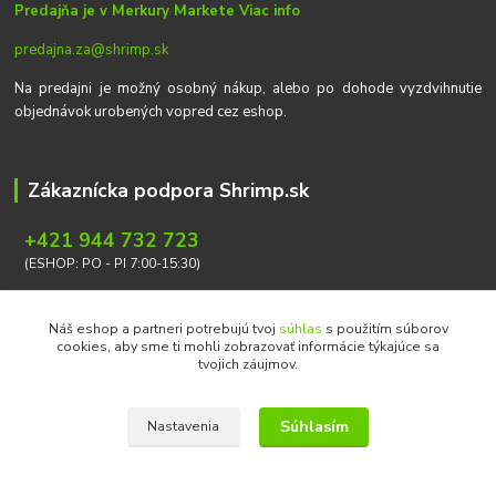
Predajňa je v Merkury Markete
Viac info
predajna.za@shrimp.sk
Na predajni je možný osobný nákup, alebo po dohode vyzdvihnutie
objednávok urobených vopred cez eshop.
Zákaznícka podpora Shrimp.sk
+421 944 732 723
(ESHOP: PO - PI 7:00-15:30)
info@shrimp.sk
Náš eshop a partneri potrebujú tvoj
súhlas
s použitím súborov
cookies, aby sme ti mohli zobrazovať informácie týkajúce sa
tvojich záujmov.
Súhlasím
Nastavenia
Copyright © 2026 Ondrej Svoboda - Shrimp.sk