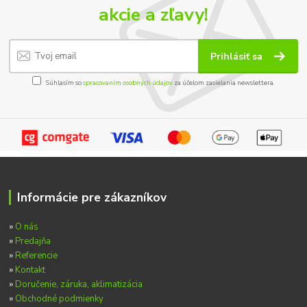
akcie a zľavy!
Prihlásiť sa
Súhlasím so
spracovaním osobných údajov
za účelom zasielania newslettera.
Informácie pre zákazníkov
»
O nás
»
Predajňa
»
Referencie
»
Kontakt
»
Doručenie, záruka, aklimatizácia
»
Obchodné podmienky