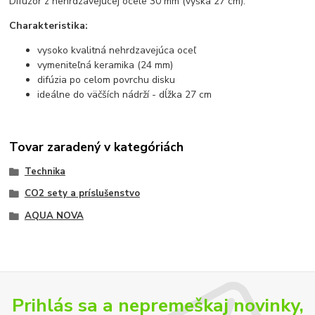
Difúzor z nehrdzavejúcej ocele 30 mm (výška 27 cm).
Charakteristika:
vysoko kvalitná nehrdzavejúca oceľ
vymeniteľná keramika (24 mm)
difúzia po celom povrchu disku
ideálne do väčších nádrží - dĺžka 27 cm
Tovar zaradený v kategóriách
Technika
CO2 sety a príslušenstvo
AQUA NOVA
Prihlás sa a nepremeškaj novinky,