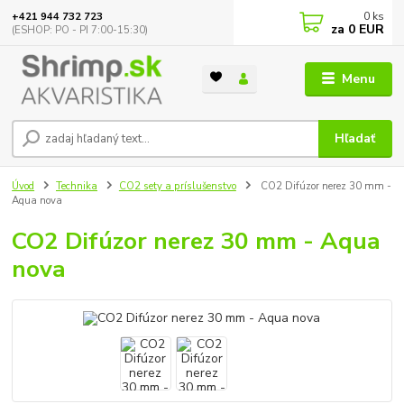
0
ks
+421 944 732 723
za
0 EUR
(ESHOP: PO - PI 7:00-15:30)
Menu
Hľadať
Úvod
Technika
CO2 sety a príslušenstvo
CO2 Difúzor nerez 30 mm -
Aqua nova
CO2 Difúzor nerez 30 mm - Aqua
nova