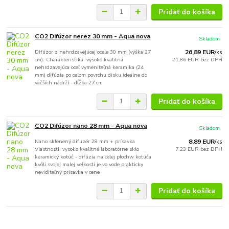
Pridať do košíka
CO2 Difúzor nerez 30 mm - Aqua nova
Skladom
Difúzor z nehrdzavejúcej ocele 30 mm (výška 27
26,89 EUR
/
ks
cm). Charakteristika: vysoko kvalitná
21,86 EUR
bez DPH
nehrdzavejúca oceľ vymeniteľná keramika (24
mm) difúzia po celom povrchu disku ideálne do
väčších nádrží - dĺžka 27 cm
Pridať do košíka
CO2 Difúzor nano 28 mm - Aqua nova
Skladom
Nano sklenený difuzér 28 mm + prísavka
8,89 EUR
/
ks
Vlastnosti: vysoko kvalitné laboratórne sklo
7,23 EUR
bez DPH
keramický kotúč - difúzia na celej plochw kotúča
kvôli svojej malej veľkosti je vo vode prakticky
neviditeľný prísavka v cene
Pridať do košíka