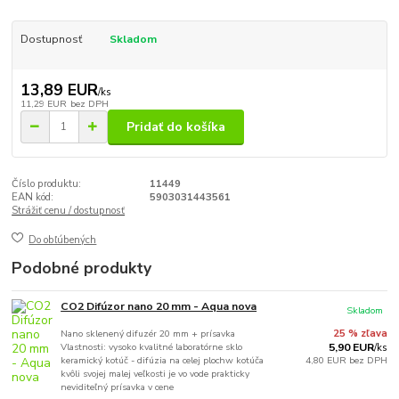
Dostupnosť
Skladom
13,89 EUR
/
ks
11,29 EUR
bez DPH
Pridať do košíka
Číslo produktu:
11449
EAN kód:
5903031443561
Strážiť cenu / dostupnosť
Do obľúbených
Podobné produkty
CO2 Difúzor nano 20 mm - Aqua nova
Skladom
Nano sklenený difuzér 20 mm + prísavka
25 % zľava
Vlastnosti: vysoko kvalitné laboratórne sklo
5,90 EUR
/
ks
keramický kotúč - difúzia na celej plochw kotúča
4,80 EUR
bez DPH
kvôli svojej malej veľkosti je vo vode prakticky
neviditeľný prísavka v cene