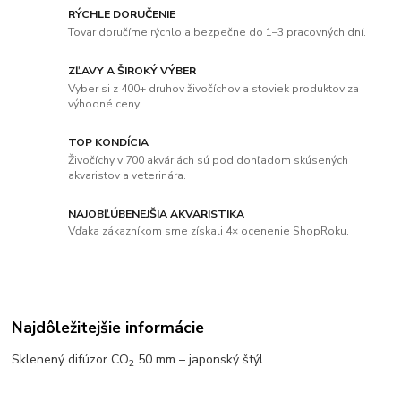
RÝCHLE DORUČENIE
Tovar doručíme rýchlo a bezpečne do 1–3 pracovných dní.
ZĽAVY A ŠIROKÝ VÝBER
Vyber si z 400+ druhov živočíchov a stoviek produktov za
výhodné ceny.
TOP KONDÍCIA
Živočíchy v 700 akváriách sú pod dohľadom skúsených
akvaristov a veterinára.
NAJOBĽÚBENEJŠIA AKVARISTIKA
Vďaka zákazníkom sme získali 4× ocenenie ShopRoku.
Najdôležitejšie informácie
Sklenený difúzor CO
50 mm – japonský štýl.
2