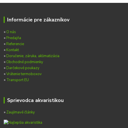
Informácie pre zákazníkov
»
O nás
»
Predajňa
»
Referencie
»
Kontakt
»
Doručenie, záruka, aklimatizácia
»
Obchodné podmienky
»
Darčekové poukazy
»
Vrátenie termoboxov
»
Transport EU
Sprievodca akvaristikou
»
Zaujímavé články