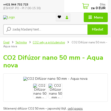
0
ks
+421 944 732 723
za
0 EUR
(ESHOP: PO - PI 7:00-15:30)
Menu
Hľadať
Úvod
Technika
CO2 sety a príslušenstvo
CO2 Difúzor nano 50 mm -
Aqua nova
CO2 Difúzor nano 50 mm - Aqua
nova
Sklenený difúzor CO2 50 mm – japonský štýl.
celý popis