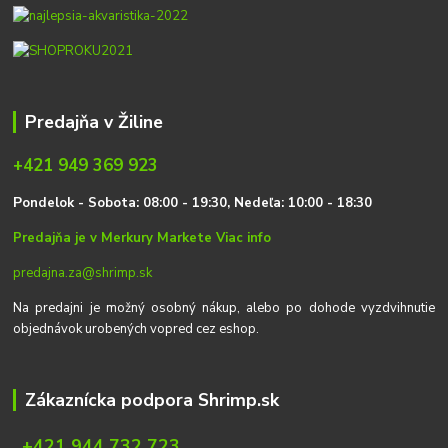
Predajňa v Žiline
+421 949 369 923
P
on
delok
- Sobota: 08:00 - 19:30, Nedeľa: 10:00 - 18:30
Predajňa je v Merkury Markete
Viac info
predajna.za@shrimp.sk
Na predajni je možný osobný nákup, alebo po dohode vyzdvihnutie
objednávok urobených vopred cez eshop.
Zákaznícka podpora Shrimp.sk
+421 944 732 723