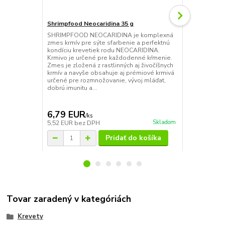
Shrimpfood Neocaridina 35 g
Zmes lístia 
SHRIMPFOOD NEOCARIDINA je komplexná
Suché lístie 
zmes krmív pre sýte sfarbenie a perfektnú
dekoráciou 
kondíciu krevetiek rodu NEOCARIDINA.
biotop. Podp
Krmivo je určené pre každodenné kŕmenie.
a intenzitu r
Zmes je zložená z rastlinných aj živočíšnych
pH vody, slúž
krmív a navyše obsahuje aj prémiové krmivá
a veľmi dobr
určené pre rozmnožovanie, vývoj mláďat,
Preto by nem
dobrú imunitu a...
ne...
6,79 EUR
3,99 EU
/
ks
Skladom
5,52 EUR
bez DPH
3,24 EUR
be
Pridať do košíka
Tovar zaradený v kategóriách
Krevety