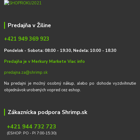
Predajňa v Žiline
+421 949 369 923
P
on
delok
- Sobota: 08:00 - 19:30, Nedeľa: 10:00 - 18:30
Predajňa je v Merkury Markete
Viac info
predajna.za@shrimp.sk
Na predajni je možný osobný nákup, alebo po dohode vyzdvihnutie
objednávok urobených vopred cez eshop.
Zákaznícka podpora Shrimp.sk
+421 944 732 723
(ESHOP: PO - PI 7:00-15:30)