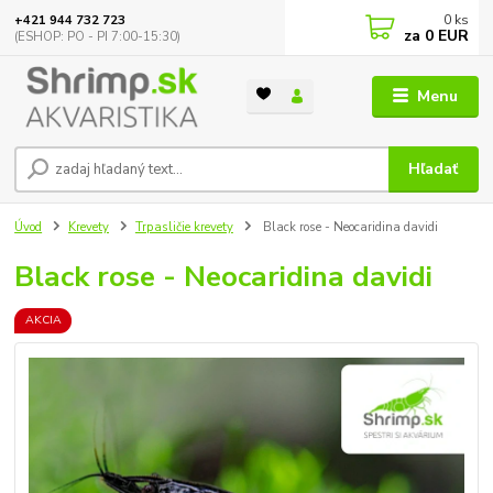
0
ks
+421 944 732 723
za
0 EUR
(ESHOP: PO - PI 7:00-15:30)
Menu
Hľadať
Úvod
Krevety
Trpasličie krevety
Black rose - Neocaridina davidi
Black rose - Neocaridina davidi
AKCIA