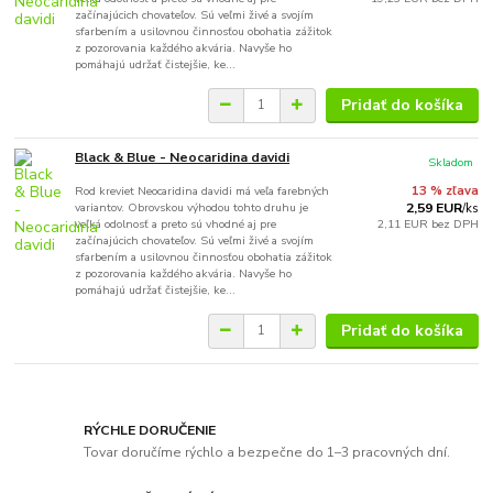
začínajúcich chovateľov. Sú veľmi živé a svojím
sfarbením a usilovnou činnosťou obohatia zážitok
z pozorovania každého akvária. Navyše ho
pomáhajú udržať čistejšie, ke...
Pridať do košíka
Black & Blue - Neocaridina davidi
Skladom
Rod kreviet Neocaridina davidi má veľa farebných
13 % zľava
variantov. Obrovskou výhodou tohto druhu je
2,59 EUR
/
ks
veľká odolnosť a preto sú vhodné aj pre
2,11 EUR
bez DPH
začínajúcich chovateľov. Sú veľmi živé a svojím
sfarbením a usilovnou činnosťou obohatia zážitok
z pozorovania každého akvária. Navyše ho
pomáhajú udržať čistejšie, ke...
Pridať do košíka
RÝCHLE DORUČENIE
Tovar doručíme rýchlo a bezpečne do 1–3 pracovných dní.