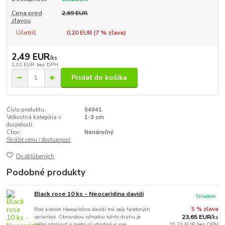
Cena pred
2,69 EUR
zľavou
Ušetríš
0,20 EUR (
7
% zľava)
2,49 EUR
/
ks
2,02 EUR
bez DPH
Pridať do košíka
Číslo produktu:
04041
Veľkostná kategória v
1-3 cm
dospelosti:
Chov:
Nenáročný
Strážiť cenu / dostupnosť
Do obľúbených
Podobné produkty
Black rose 10 ks - Neocaridina davidi
Skladom
Rod kreviet Neocaridina davidi má veľa farebných
5 % zľava
variantov. Obrovskou výhodou tohto druhu je
23,65 EUR
/
ks
veľká odolnosť a preto sú vhodné aj pre
19,23 EUR
bez DPH