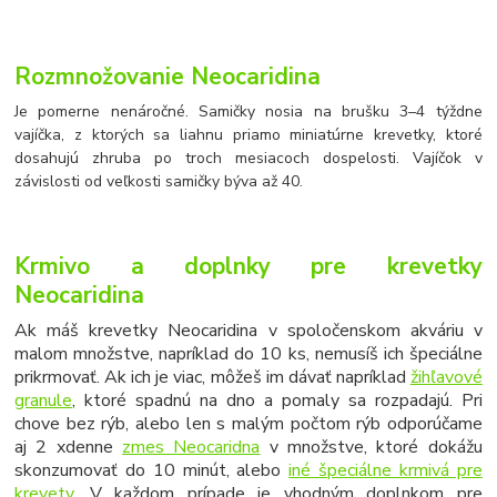
Rozmnožovanie Neocaridina
Je pomerne nenáročné. Samičky nosia na brušku 3–4 týždne
vajíčka, z ktorých sa liahnu priamo miniatúrne krevetky, ktoré
dosahujú zhruba po troch mesiacoch dospelosti. Vajíčok v
závislosti od veľkosti samičky býva až 40.
Krmivo a doplnky pre krevetky
Neocaridina
Ak máš krevetky Neocaridina v spoločenskom akváriu v
malom množstve, napríklad do 10 ks, nemusíš ich špeciálne
prikrmovať. Ak ich je viac, môžeš im dávať napríklad
žihľavové
granule
, ktoré spadnú na dno a pomaly sa rozpadajú. Pri
chove bez rýb, alebo len s malým počtom rýb odporúčame
aj 2 xdenne
zmes Neocaridna
v množstve, ktoré dokážu
skonzumovať do 10 minút, alebo
iné špeciálne krmivá pre
krevety
. V každom prípade je vhodným doplnkom pre