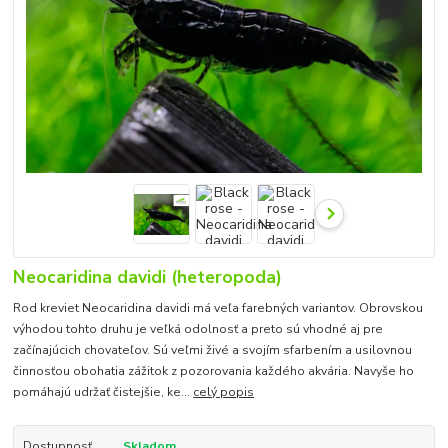
Neocaridina davidi (heteropoda)
Rod kreviet Neocaridina davidi má veľa farebných variantov. Obrovskou
výhodou tohto druhu je veľká odolnosť a preto sú vhodné aj pre
začínajúcich chovateľov. Sú veľmi živé a svojím sfarbením a usilovnou
činnosťou obohatia zážitok z pozorovania každého akvária. Navyše ho
pomáhajú udržať čistejšie, ke...
celý popis
Dostupnosť
Skladom