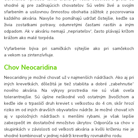
vhodné aj pre začínajúcich chovateľov. Sú veľmi živé a svojím
sfarbením a usilovnou činnosťou obohatia zážitok z pozorovania
každého akvária. Navyše ho pomáhajú udržať čistejšie, keďže sa
živia zostatkami potravy, odumretými časťami rastlín a iným
odpadom. Ak v akváriu nemajú „nepriateľov“, často plávajú krížom
krážom ako malé torpéda.
Vyfarbenie býva pri samičkách sýtejšie ako pri samčekoch
a vekom sa zintenzívňuje.
Chov Neocaridina
Neocaridiny je možné chovať už v najmenších nádržiach. Ako aj pri
iných krevetkách, dôležitá je tiež stabilita a dobré „zabehnutie“
nového akvária. Na výkyvy prostredia nie sú však oveľa
tolerantnejšie. Sú úplne neškodné voči ostatným živočíchom a
keďže ide o trpasličí druh kreviet s veľkosťou do 4 cm, skôr hrozí
riziko im od iných dravších obyvateľov nádrže. Je možné chovať ich
aj v spoločných nádržiach s menšími rybami, je však lepšie
zabezpečiť im dostatočné množstvo úkrytov. Odporúča sa chov v
skupinkách v závislosti od veľkosti akvária a kvôli kríženiu nie je
vhodné kombinovať v jednej nádrži krevetky rovnakého rodu.