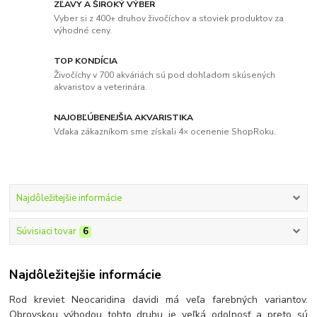
ZĽAVY A ŠIROKÝ VÝBER
Vyber si z 400+ druhov živočíchov a stoviek produktov za
výhodné ceny.
TOP KONDÍCIA
Živočíchy v 700 akváriách sú pod dohľadom skúsených
akvaristov a veterinára.
NAJOBĽÚBENEJŠIA AKVARISTIKA
Vďaka zákazníkom sme získali 4× ocenenie ShopRoku.
Najdôležitejšie informácie
Súvisiaci tovar
6
Najdôležitejšie informácie
Rod kreviet Neocaridina davidi má veľa farebných variantov.
Obrovskou výhodou tohto druhu je veľká odolnosť a preto sú