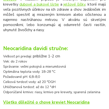
krevetky
dubové a bukové lístie
a
jelšové šišky
, ktoré majú
veľa pozitívnych účinkov na ich zdravie a chov. Jedálniček im
môžeš spestriť aj mrazeným krmivom alebo očistenou a
najemno nastrúhanou mrkvou. V akváriu sú skvelými
pomocníkmi, lebo konzumujú aj odumreté časti rastlín,
uhynuté živočíchy a riasy.
Neocaridina davidi stručne:
približne 1-2 cm
Veľkosť pri predaji:
Vek: do 2 rokov
Správanie: veľmi pokojná a mierumilovná
Optimálna teplota vody: 18–28 °C
Požadované pH: 6,8–8,0
Celková tvrdosť vody: až 20 °DGH
Uhličitanová tvrdosť: až do 12 °dH
Odporúčané krmivo: riasy, krmivo pre krevety, sparená zelenina
Všetko dôležité o chove kreviet Neocaridina