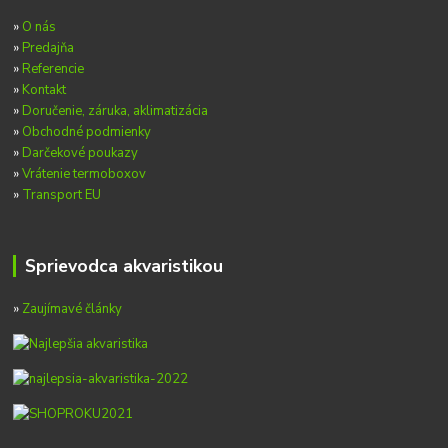
»
O nás
»
Predajňa
»
Referencie
»
Kontakt
»
Doručenie, záruka, aklimatizácia
»
Obchodné podmienky
»
Darčekové poukazy
»
Vrátenie termoboxov
»
Transport EU
Sprievodca akvaristikou
»
Zaujímavé články