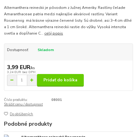
Alternanthera reineckii je pôvodom z Južnej Ameriky. Rastliny čelade
Amaranthaceae patria medzi najkrajšie akváriové rastliny. Variant
Rosanervig má krásne výrazne červené listy. Sú drobné, asi 3–4 cm dlhé
a 1 cm široké. Alternanthera reineckii rastie do výšky. Vysoká intenzita
svetla a dopĺňanie C...
celý popis
Dostupnosť
Skladom
3,99 EUR
/
ks
3,24 EUR
bez DPH
Pridať do košíka
Číslo produktu:
08001
Strážiť cenu / dostupnosť
Do obľúbených
Podobné produkty