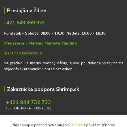
Predajňa v Žiline
+421 949 369 923
P
on
delok
- Sobota: 08:00 - 19:30, Nedeľa: 10:00 - 18:30
Predajňa je v Merkury Markete
Viac info
predajna.za@shrimp.sk
Na predajni je možný osobný nákup, alebo po dohode vyzdvihnutie
objednávok urobených vopred cez eshop.
Zákaznícka podpora Shrimp.sk
+421 944 732 723
(ESHOP: PO - PI 7:00-15:30)
info@shrimp.sk
Náš eshop a partneri potrebujú tvoj
súhlas
s použitím súborov