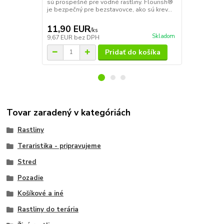
sú prospešné pre vodné rastliny. Flourish®
skupinou pri
je bezpečný pre bezstavovce, ako sú krev...
zlúčenín, kto
regulácii r...
11,90 EUR
12,90 E
/
ks
Skladom
9,67 EUR
bez DPH
10,49 EUR
b
Pridať do košíka
Tovar zaradený v kategóriách
Rastliny
Teraristika - pripravujeme
Stred
Pozadie
Košíkové a iné
Rastliny do terária