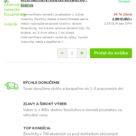
Alternanthera reineckii Rosanervig -
Skladom
zväzok
Alternanthera reineckii je pôvodom z Južnej
34 % zľava
Ameriky. Rastliny čelade Amaranthaceae patria
2,89 EUR
/
ks
medzi najkrajšie akváriové rastliny. Variant
2,35 EUR
bez DPH
Rosanervig má krásne výrazne červené listy. Sú
drobné, asi 3–4 cm dlhé a 1 cm široké.
Alternanthera reineckii rastie do výšky. Vysoká
intenzita svetla a dopĺňanie C...
Pridať do košíka
RÝCHLE DORUČENIE
Tovar doručíme rýchlo a bezpečne do 1–3 pracovných dní.
ZĽAVY A ŠIROKÝ VÝBER
Vyber si z 400+ druhov živočíchov a stoviek produktov za
výhodné ceny.
TOP KONDÍCIA
Živočíchy v 700 akváriách sú pod dohľadom skúsených