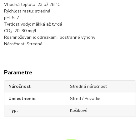
Vhodná teplota: 23 až 28 °C
Rýchlosť rastu: stredná
pH: 5
–
7
Tvrdosť vody: mäkká až tvrdá
CO
: 20
–
30 mg/l
2
Rozmnožovanie: odrezkami, postranné výhony
Náročnosť: Stredná
Parametre
Náročnosť
Stredná náročnosť
Umiestnenie
Stred / Pozadie
Typ
Košíkové