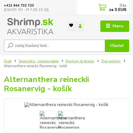
0
ks
+421 944 732 723
za
0 EUR
(ESHOP: PO - PI 7:00-15:30)
Menu
Hľadať
Úvod
Teraristika - pripravujeme
Rastliny do terária
Živé rastliny
Alternanthera reineckii Rosanervig - košík
Alternanthera reineckii
Rosanervig - košík