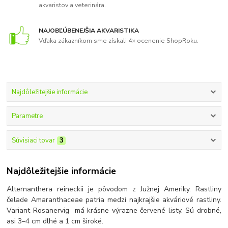
akvaristov a veterinára.
NAJOBĽÚBENEJŠIA AKVARISTIKA
Vďaka zákazníkom sme získali 4× ocenenie ShopRoku.
Najdôležitejšie informácie
Parametre
Súvisiaci tovar
3
Najdôležitejšie informácie
Alternanthera reineckii je pôvodom z Južnej Ameriky. Rastliny
čelade Amaranthaceae patria medzi najkrajšie akváriové rastliny.
Variant Rosanervig má krásne výrazne červené listy. Sú drobné,
asi 3
–
4 cm dlhé a 1 cm široké.