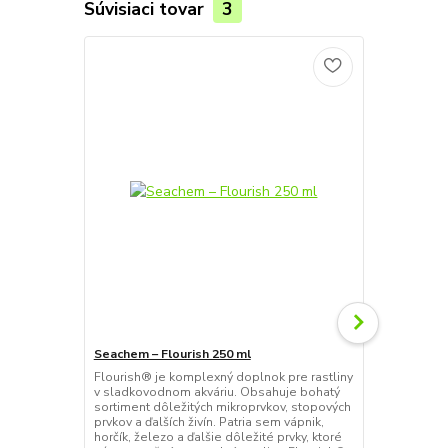
Súvisiaci tovar
3
Seachem – Flourish 250 ml
Seachem – F
Flourish® je komplexný doplnok pre rastliny
Flourish Adv
v sladkovodnom akváriu. Obsahuje bohatý
na podporu r
sortiment dôležitých mikroprvkov, stopových
pokročilá re
prvkov a ďalších živín. Patria sem vápnik,
minerály a ži
horčík, železo a ďalšie dôležité prvky, ktoré
koreňov a v