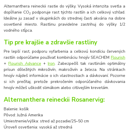
Alternanthera reineckii rastie do výšky. Vysoká intenzita svetla a
dopĺňanie CO
podporuje rast týchto rastlín a ich celkový vzhľad.
2
Ideálne ju zasaď v skupinkách do strednej časti akvária na dobre
osvetlené miesto. Rastlinu pravidelne zastrihuj do výšky 1/2
vodného stĺpca.
Tip pre krajšie a zdravšie rastliny
Pre lepší rast, podporu vyfarbenia a celkovú kondíciu červených
rastlín odporúčame používať kombináciu hnojív SEACHEM
Flourish
+
Flourish Advance
+
Iron
. Zabezpečíš tak rastlinám optimálny
prísun dôležitých mikroživín, makroživín a železa. Na stránkach
hnojív nájdeš informácie o ich vlastnostiach a dávkovaní. Pozorne
si ich prečítaj, pretože prekročením odporúčaného dávkovania
hnojív môžeš uškodiť slimákom alebo citlivejším krevetám.
Alternanthera reineckii Rosanervig:
Balenie: košík
Pôvod: Južná Amerika
Umiestnenie/výška: stred až pozadie/25
–
50 cm
Úroveň osvetlenia: vysoká až stredná