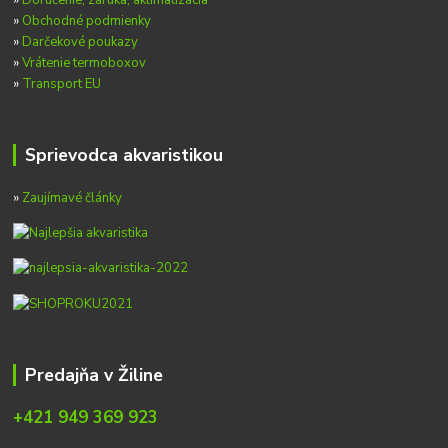
»
Obchodné podmienky
»
Darčekové poukazy
»
Vrátenie termoboxov
»
Transport EU
Sprievodca akvaristikou
»
Zaujímavé články
Predajňa v Žiline
+421 949 369 923