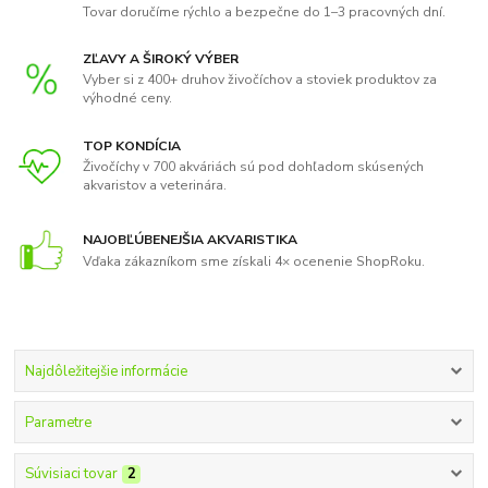
Tovar doručíme rýchlo a bezpečne do 1–3 pracovných dní.
ZĽAVY A ŠIROKÝ VÝBER
Vyber si z 400+ druhov živočíchov a stoviek produktov za
výhodné ceny.
TOP KONDÍCIA
Živočíchy v 700 akváriách sú pod dohľadom skúsených
akvaristov a veterinára.
NAJOBĽÚBENEJŠIA AKVARISTIKA
Vďaka zákazníkom sme získali 4× ocenenie ShopRoku.
Najdôležitejšie informácie
Parametre
Súvisiaci tovar
2