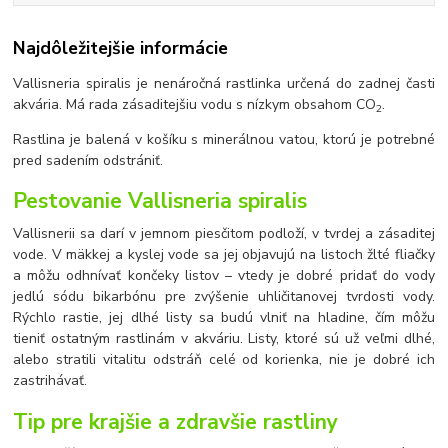
Najdôležitejšie informácie
Vallisneria spiralis je nenáročná rastlinka určená do zadnej časti
akvária. Má rada zásaditejšiu vodu s nízkym obsahom CO
.
2
Rastlina je balená v košíku s minerálnou vatou, ktorú je potrebné
pred sadením odstrániť.
Pestovanie Vallisneria spiralis
Vallisnerii sa darí v jemnom piesčitom podloží, v tvrdej a zásaditej
vode. V mäkkej a kyslej vode sa jej objavujú na listoch žlté fliačky
a môžu odhnívať končeky listov – vtedy je dobré pridať do vody
jedlú sódu bikarbónu pre zvýšenie uhličitanovej tvrdosti vody.
Rýchlo rastie, jej dlhé listy sa budú vlniť na hladine, čím môžu
tieniť ostatným rastlinám v akváriu. Listy, ktoré sú už veľmi dlhé,
alebo stratili vitalitu odstráň celé od korienka, nie je dobré ich
zastrihávať.
Tip pre krajšie a zdravšie rastliny