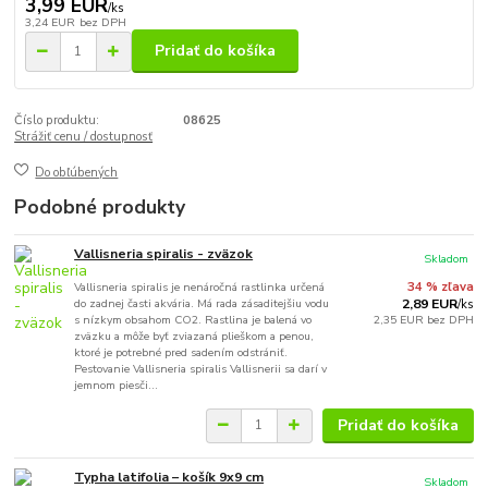
3,99 EUR
/
ks
3,24 EUR
bez DPH
Pridať do košíka
Číslo produktu:
08625
Strážiť cenu / dostupnosť
Do obľúbených
Podobné produkty
Vallisneria spiralis - zväzok
Skladom
Vallisneria spiralis je nenáročná rastlinka určená
34 % zľava
do zadnej časti akvária. Má rada zásaditejšiu vodu
2,89 EUR
/
ks
s nízkym obsahom CO2. Rastlina je balená vo
2,35 EUR
bez DPH
zväzku a môže byť zviazaná plieškom a penou,
ktoré je potrebné pred sadením odstrániť.
Pestovanie Vallisneria spiralis Vallisnerii sa darí v
jemnom piesči...
Pridať do košíka
Typha latifolia – košík 9x9 cm
Skladom