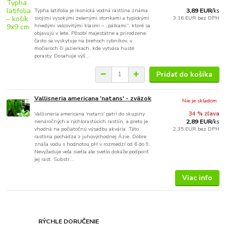
Typha latifolia je ikonická vodná rastlina známa
3,89 EUR
/
ks
svojimi vysokými zelenými stonkami a typickými
3,16 EUR
bez DPH
hnedými valcovitými klasmi – „pálkami“, ktoré sa
objavujú v lete. Pôsobí majestátne a prirodzene,
často sa vyskytuje na brehoch rybníkov, v
močiaroch či jazierkach, kde vytvára husté
porasty. Dosahuje výš...
Pridať do košíka
Vallisneria americana 'natans' - zväzok
Nie je skladom
Vallisneria americana 'natans' patrí do skupiny
34 % zľava
nenáročných a rýchlorastúcich rastlín, a preto je
2,89 EUR
/
ks
vhodná na počiatočnú výsadbu akvária. Táto
2,35 EUR
bez DPH
rastlina pochádza z juhovýchodnej Ázie. Dobre
znáša vodu s hodnotou pH v rozmedzí od 6 do 9.
Nevyžaduje veľa svetla ale svetlo dokáže podporiť
jej rast. Substr...
Viac info
RÝCHLE DORUČENIE