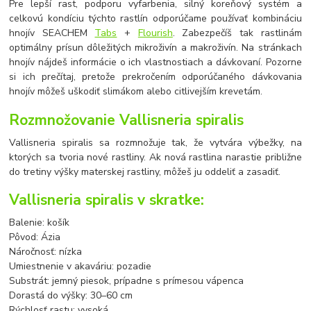
Pre lepší rast, podporu vyfarbenia, silný koreňový systém a
celkovú kondíciu týchto rastlín odporúčame používať kombináciu
hnojív SEACHEM
Tabs
+
Flourish
. Zabezpečíš tak rastlinám
optimálny prísun dôležitých mikroživín a makroživín. Na stránkach
hnojív nájdeš informácie o ich vlastnostiach a dávkovaní. Pozorne
si ich prečítaj, pretože prekročením odporúčaného dávkovania
hnojív môžeš uškodiť slimákom alebo citlivejším krevetám.
Rozmnožovanie Vallisneria spiralis
Vallisneria spiralis sa rozmnožuje tak, že vytvára výbežky, na
ktorých sa tvoria nové rastliny. Ak nová rastlina narastie približne
do tretiny výšky materskej rastliny, môžeš ju oddeliť a zasadiť.
Vallisneria spiralis
v skratke:
Balenie: košík
Pôvod: Ázia
Náročnosť: nízka
Umiestnenie v akaváriu: pozadie
Substrát: jemný piesok, prípadne s prímesou vápenca
Dorastá do výšky: 30–60 cm
Rýchlosť rastu: vysoká