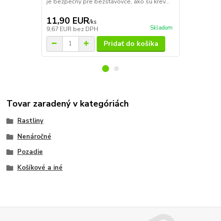
je bezpečný pre bezstavovce, ako sú krev...
dusičnany, k
rias. Bal...
11,90 EUR
14,60 E
/
ks
Skladom
9,67 EUR
bez DPH
11,87 EUR
b
Pridať do košíka
Tovar zaradený v kategóriách
Rastliny
Nenáročné
Pozadie
Košíkové a iné