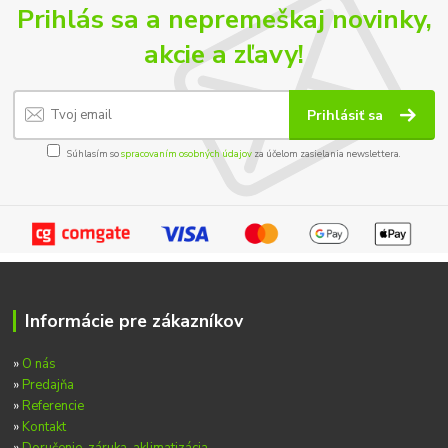
Prihlás sa a nepremeškaj novinky,
akcie a zľavy!
Prihlásiť sa
Súhlasím so
spracovaním osobných údajov
za účelom zasielania newslettera.
Informácie pre zákazníkov
»
O nás
»
Predajňa
»
Referencie
»
Kontakt
»
Doručenie, záruka, aklimatizácia