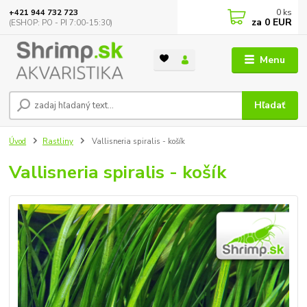
0
ks
+421 944 732 723
za
0 EUR
(ESHOP: PO - PI 7:00-15:30)
Menu
Hľadať
Úvod
Rastliny
Vallisneria spiralis - košík
Vallisneria spiralis - košík