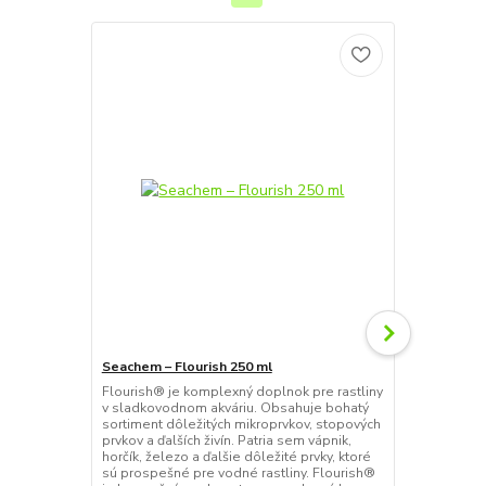
Seachem – Flourish 250 ml
Seachem – F
Flourish® je komplexný doplnok pre rastliny
Flourish Tab
v sladkovodnom akváriu. Obsahuje bohatý
koreňov rast
sortiment dôležitých mikroprvkov, stopových
stopové prvk
prvkov a ďalších živín. Patria sem vápnik,
bohaté na že
horčík, železo a ďalšie dôležité prvky, ktoré
draslík, inozi
sú prospešné pre vodné rastliny. Flourish®
faktory. Neo