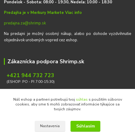
P
on
delok
- Sobota: 08:00 - 19:30, Nedeľa: 10:00 - 18:30
Predajňa je v Merkury Markete
Viac info
predajna.za@shrimp.sk
Na predajni je možný osobný nákup, alebo po dohode vyzdvihnutie
objednávok urobených vopred cez eshop.
Zákaznícka podpora Shrimp.sk
+421 944 732 723
(ESHOP: PO - PI 7:00-15:30)
info@shrimp.sk
Náš eshop a partneri potrebujú tvoj
súhlas
s použitím súborov
cookies, aby sme ti mohli zobrazovať informácie týkajúce sa
tvojich záujmov.
Súhlasím
Nastavenia