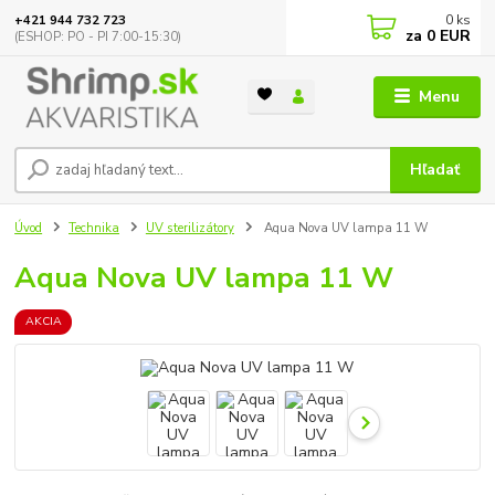
0
ks
+421 944 732 723
za
0 EUR
(ESHOP: PO - PI 7:00-15:30)
Menu
Hľadať
Úvod
Technika
UV sterilizátory
Aqua Nova UV lampa 11 W
Aqua Nova UV lampa 11 W
AKCIA