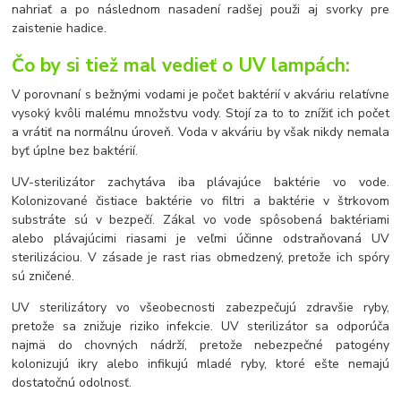
nahriať a po následnom nasadení radšej použi aj svorky pre
zaistenie hadice.
Čo by si tiež mal vedieť o UV lampách:
V porovnaní s bežnými vodami je počet baktérií v akváriu relatívne
vysoký kvôli malému množstvu vody. Stojí za to to znížiť ich počet
a vrátiť na normálnu úroveň. Voda v akváriu by však nikdy nemala
byť úplne bez baktérií.
UV-sterilizátor zachytáva iba plávajúce baktérie vo vode.
Kolonizované čistiace baktérie vo filtri a baktérie v štrkovom
substráte sú v bezpečí. Zákal vo vode spôsobená baktériami
alebo plávajúcimi riasami je veľmi účinne odstraňovaná UV
sterilizáciou. V zásade je rast rias obmedzený, pretože ich spóry
sú zničené.
UV sterilizátory vo všeobecnosti zabezpečujú zdravšie ryby,
pretože sa znižuje riziko infekcie. UV sterilizátor sa odporúča
najmä do chovných nádrží, pretože nebezpečné patogény
kolonizujú ikry alebo infikujú mladé ryby, ktoré ešte nemajú
dostatočnú odolnosť.