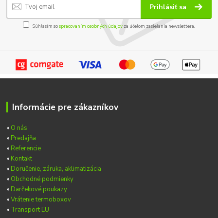
Prihlásiť sa
Súhlasím so
spracovaním osobných údajov
za účelom zasielania newslettera.
Informácie pre zákazníkov
»
O nás
»
Predajňa
»
Referencie
»
Kontakt
»
Doručenie, záruka, aklimatizácia
»
Obchodné podmienky
»
Darčekové poukazy
»
Vrátenie termoboxov
»
Transport EU