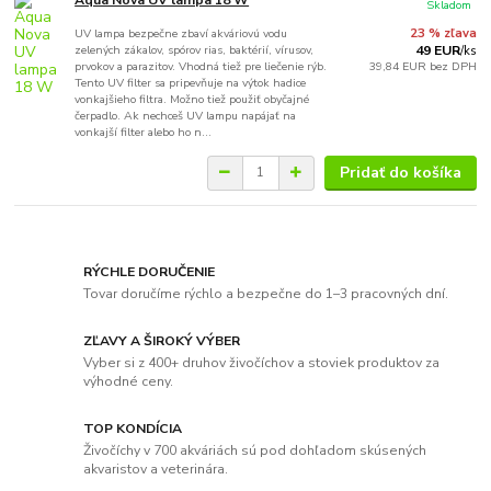
Skladom
UV lampa bezpečne zbaví akváriovú vodu
23 % zľava
zelených zákalov, spórov rias, baktérií, vírusov,
49 EUR
/
ks
prvokov a parazitov. Vhodná tiež pre liečenie rýb.
39,84 EUR
bez DPH
Tento UV filter sa pripevňuje na výtok hadice
vonkajšieho filtra. Možno tiež použiť obyčajné
čerpadlo. Ak nechceš UV lampu napájať na
vonkajší filter alebo ho n...
Pridať do košíka
RÝCHLE DORUČENIE
Tovar doručíme rýchlo a bezpečne do 1–3 pracovných dní.
ZĽAVY A ŠIROKÝ VÝBER
Vyber si z 400+ druhov živočíchov a stoviek produktov za
výhodné ceny.
TOP KONDÍCIA
Živočíchy v 700 akváriách sú pod dohľadom skúsených
akvaristov a veterinára.