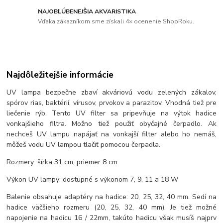
NAJOBĽÚBENEJŠIA AKVARISTIKA
Vďaka zákazníkom sme získali 4× ocenenie ShopRoku.
Najdôležitejšie informácie
UV lampa bezpečne zbaví akváriovú vodu zelených zákalov,
spórov rias, baktérií, vírusov, prvokov a parazitov. Vhodná tiež pre
liečenie rýb. Tento UV filter sa pripevňuje na výtok hadice
vonkajšieho filtra. Možno tiež použiť obyčajné čerpadlo. Ak
nechceš UV lampu napájať na vonkajší filter alebo ho nemáš,
môžeš vodu UV lampou tlačiť pomocou čerpadla.
Rozmery: šírka 31 cm, priemer 8 cm
Výkon UV lampy: dostupné s výkonom 7, 9, 11 a 18 W
Balenie obsahuje adaptéry na hadice: 20, 25, 32, 40 mm. Sedí na
hadice väčšieho rozmeru (20, 25, 32, 40 mm). Je tiež možné
napojenie na hadicu 16 / 22mm, takúto hadicu však musíš najprv