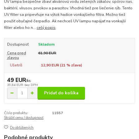
UV lampa bezpečne zbaví akváriovú vodu zelených zákalov, spórov rias,
baktérií, vírusov, prvokov a parazitov. Vhodná tiež pre liečenie rýb. Tento
UV filter sa pripevňuje na výtok hadice vonkajšieho filtra. Možno tiež
použiť obyčajné čerpadlo. Ak nechceš UV lampu napájať na vonkajší
filter alebo ho n...
celý popis
Dostupnosť
Skladom
Cena pred
61,90 EUR
zľavou
Ušetríš
12,90 EUR (
21
% zľava)
49 EUR
/
ks
39,84 EUR
bez DPH
Pridať do košíka
Číslo produktu:
11557
Strážiť cenu / dostupnosť
Do obľúbených
Podobné produkty