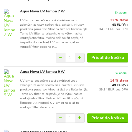
Aqua Nova UV lampa 7 W
Skladom
UV lampa bezpečne zbaví akváriovú vodu
22 % zľava
zelených zákalov, spórov rias, baktérií, vírusov,
43 EUR
/
ks
prvokov a parazitov. Vhodná tiež pre liečenie rýb.
34,96 EUR
bez DPH
Tento UV filter sa pripevňuje na výtok hadice
vonkajšieho filtra. Možno tiež použiť obyčajné
čerpadlo. Ak nechceš UV lampu napájať na
vonkajší filter alebo ho n...
Pridať do košíka
Aqua Nova UV lampa 9 W
Skladom
UV lampa bezpečne zbaví akváriovú vodu
14 % zľava
zelených zákalov, spórov rias, baktérií, vírusov,
49 EUR
/
ks
prvokov a parazitov. Vhodná tiež pre liečenie rýb.
39,84 EUR
bez DPH
Tento UV filter sa pripevňuje na výtok hadice
vonkajšieho filtra. Možno tiež použiť obyčajné
čerpadlo. Ak nechceš UV lampu napájať na
vonkajší filter alebo ho n...
Pridať do košíka
Aqua Nova UV lampa 18 W