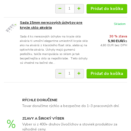
Pridať do košíka
Sada 15mm nerezových úchytov pre
Skladom
krycie sklo akvária
Sada 4 ks nerezových úchytov na krycie sklo
30 % zľava
akvária ti umožní elegantne umiestniť krycie sklo
5,90 EUR
/
ks
ako na akváriá z klasického float skla, alebo aj na
4,80 EUR
bez DPH
optiwhite akvária. Úchyty majú gumenú
podložku, takže manipulácia so sklom je tak
bezpečnejšia a sklo sa nepoškriabe. Tieto úchyty
sú vhodné na bočné ste...
Pridať do košíka
RÝCHLE DORUČENIE
Tovar doručíme rýchlo a bezpečne do 1–3 pracovných dní.
ZĽAVY A ŠIROKÝ VÝBER
Vyber si z 400+ druhov živočíchov a stoviek produktov za
výhodné ceny.