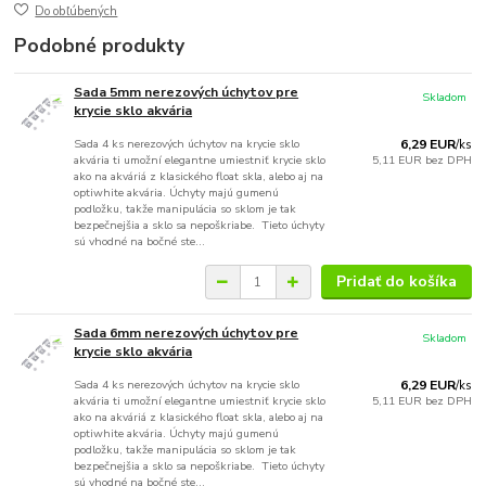
Do obľúbených
Podobné produkty
Sada 5mm nerezových úchytov pre
Skladom
krycie sklo akvária
Sada 4 ks nerezových úchytov na krycie sklo
6,29 EUR
/
ks
akvária ti umožní elegantne umiestniť krycie sklo
5,11 EUR
bez DPH
ako na akváriá z klasického float skla, alebo aj na
optiwhite akvária. Úchyty majú gumenú
podložku, takže manipulácia so sklom je tak
bezpečnejšia a sklo sa nepoškriabe. Tieto úchyty
sú vhodné na bočné ste...
Pridať do košíka
Sada 6mm nerezových úchytov pre
Skladom
krycie sklo akvária
Sada 4 ks nerezových úchytov na krycie sklo
6,29 EUR
/
ks
akvária ti umožní elegantne umiestniť krycie sklo
5,11 EUR
bez DPH
ako na akváriá z klasického float skla, alebo aj na
optiwhite akvária. Úchyty majú gumenú
podložku, takže manipulácia so sklom je tak
bezpečnejšia a sklo sa nepoškriabe. Tieto úchyty
sú vhodné na bočné ste...