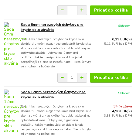
Pridať do košíka
Sada 8mm nerezových úchytov pre
Skladom
krycie sklo akvária
Sada 4 ks nerezových úchytov na krycie sklo
6,29 EUR
/
ks
akvária ti umožní elegantne umiestniť krycie sklo
5,11 EUR
bez DPH
ako na akváriá z klasického float skla, alebo aj na
optiwhite akvária. Úchyty majú gumenú
podložku, takže manipulácia so sklom je tak
bezpečnejšia a sklo sa nepoškriabe. Tieto úchyty
sú vhodné na bočné ste...
Pridať do košíka
Sada 12mm nerezových úchytov pre
Skladom
krycie sklo akvária
Sada 4 ks nerezových úchytov na krycie sklo
34 % zľava
akvária ti umožní elegantne umiestniť krycie sklo
4,90 EUR
/
ks
ako na akváriá z klasického float skla, alebo aj na
3,98 EUR
bez DPH
optiwhite akvária. Úchyty majú gumenú
podložku, takže manipulácia so sklom je tak
bezpečnejšia a sklo sa nepoškriabe. Tieto úchyty
sú vhodné na bočné ste...