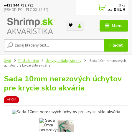
0
ks
+421 944 732 723
za
0 EUR
(ESHOP: PO - PI 7:00-15:30)
Menu
Hľadať
Úvod
Príslušenstvo
Úchyty, držiaky, stojany
Sada 10mm nerezových
úchytov pre krycie sklo akvária
Sada 10mm nerezových úchytov
pre krycie sklo akvária
AKCIA