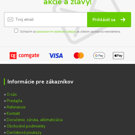
akcie a zľavy!
Prihlásiť sa
Súhlasím so
spracovaním osobných údajov
za účelom zasielania newslettera.
Informácie pre zákazníkov
»
O nás
»
Predajňa
»
Referencie
»
Kontakt
»
Doručenie, záruka, aklimatizácia
»
Obchodné podmienky
»
Darčekové poukazy