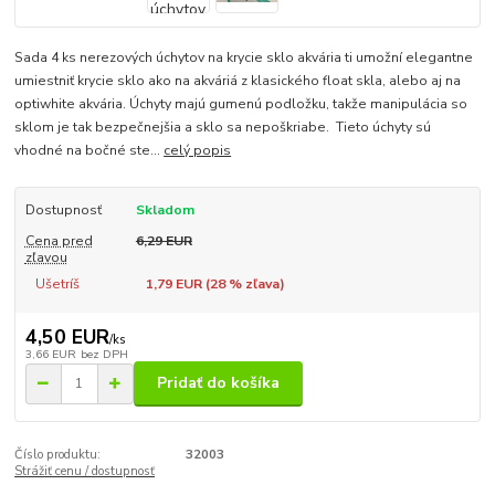
Sada 4 ks nerezových úchytov na krycie sklo akvária ti umožní elegantne
umiestniť krycie sklo ako na akváriá z klasického float skla, alebo aj na
optiwhite akvária. Úchyty majú gumenú podložku, takže manipulácia so
sklom je tak bezpečnejšia a sklo sa nepoškriabe. Tieto úchyty sú
vhodné na bočné ste...
celý popis
Dostupnosť
Skladom
Cena pred
6,29 EUR
zľavou
Ušetríš
1,79 EUR (
28
% zľava)
4,50 EUR
/
ks
3,66 EUR
bez DPH
Pridať do košíka
Číslo produktu:
32003
Strážiť cenu / dostupnosť