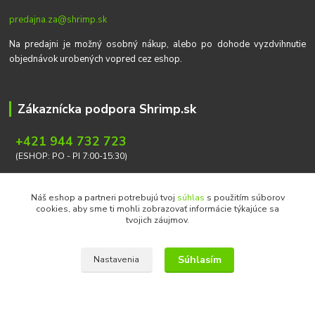
predajna.za@shrimp.sk
Na predajni je možný osobný nákup, alebo po dohode vyzdvihnutie
objednávok urobených vopred cez eshop.
Zákaznícka podpora Shrimp.sk
+421 944 732 723
(ESHOP: PO - PI 7:00-15:30)
info@shrimp.sk
Náš eshop a partneri potrebujú tvoj
súhlas
s použitím súborov
cookies, aby sme ti mohli zobrazovať informácie týkajúce sa
tvojich záujmov.
Súhlasím
Nastavenia
Copyright © 2026 Ondrej Svoboda - Shrimp.sk