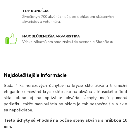
TOP KONDÍCIA
Živočíchy v 700 akváriách sú pod dohľadom skúsených
akvaristov a veterinára.
NAJOBĽÚBENEJŠIA AKVARISTIKA
Vďaka zákazníkom sme získali 4× ocenenie ShopRoku.
Najdôležitejšie informácie
Sada 4 ks nerezových úchytov na krycie sklo akvária ti umožní
elegantne umiestniť krycie sklo ako na akváriá z klasického float
skla, alebo aj na optiwhite akvária. Úchyty majú gumenú
podložku, takže manipulácia so sklom je tak bezpečnejšia a sklo
sa nepoškriabe.
Tieto úchyty sú vhodné na bočné steny akvária s hrúbkou 10
mm.