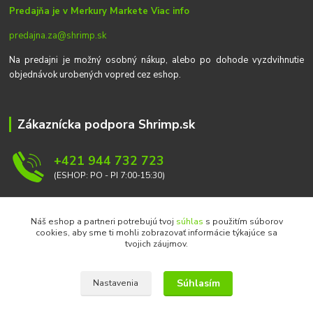
Predajňa je v Merkury Markete
Viac info
predajna.za@shrimp.sk
Na predajni je možný osobný nákup, alebo po dohode vyzdvihnutie
objednávok urobených vopred cez eshop.
Zákaznícka podpora Shrimp.sk
+421 944 732 723
(ESHOP: PO - PI 7:00-15:30)
info@shrimp.sk
Náš eshop a partneri potrebujú tvoj
súhlas
s použitím súborov
cookies, aby sme ti mohli zobrazovať informácie týkajúce sa
tvojich záujmov.
Súhlasím
Nastavenia
Copyright © 2026 Ondrej Svoboda - Shrimp.sk