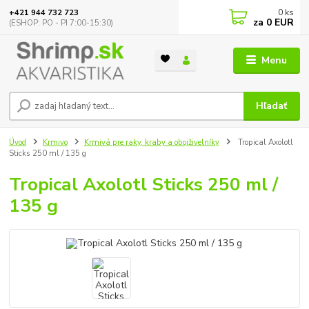
0
ks
+421 944 732 723
za
0 EUR
(ESHOP: PO - PI 7:00-15:30)
Menu
Hľadať
Úvod
Krmivo
Krmivá pre raky, kraby a obojživelníky
Tropical Axolotl
Sticks 250 ml / 135 g
Tropical Axolotl Sticks 250 ml /
135 g