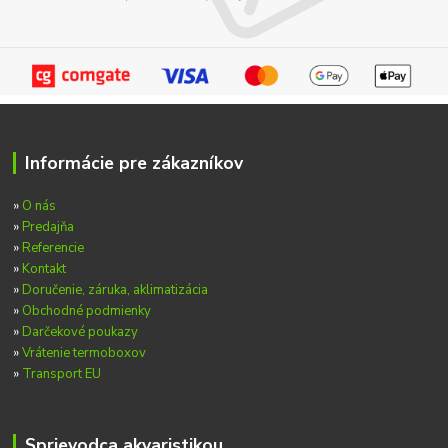
Informácie pre zákazníkov
»
O nás
»
Predajňa
»
Referencie
»
Kontakt
»
Doručenie, záruka, aklimatizácia
»
Obchodné podmienky
»
Darčekové poukazy
»
Vrátenie termoboxov
»
Transport EU
Sprievodca akvaristikou