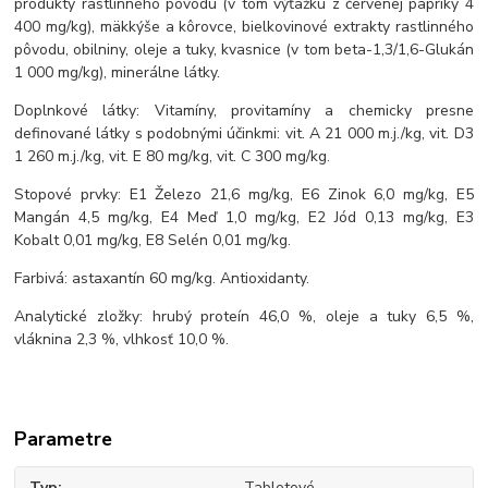
produkty rastlinného pôvodu (v tom výťažku z červenej papriky 4
400 mg/kg), mäkkýše a kôrovce, bielkovinové extrakty rastlinného
pôvodu, obilniny, oleje a tuky, kvasnice (v tom beta-1,3/1,6-Glukán
1 000 mg/kg), minerálne látky.
Doplnkové látky: Vitamíny, provitamíny a chemicky presne
definované látky s podobnými účinkmi: vit. A 21 000 m.j./kg, vit. D3
1 260 m.j./kg, vit. E 80 mg/kg, vit. C 300 mg/kg.
Stopové prvky: E1 Železo 21,6 mg/kg, E6 Zinok 6,0 mg/kg, E5
Mangán 4,5 mg/kg, E4 Meď 1,0 mg/kg, E2 Jód 0,13 mg/kg, E3
Kobalt 0,01 mg/kg, E8 Selén 0,01 mg/kg.
Farbivá: astaxantín 60 mg/kg. Antioxidanty.
Analytické zložky: hrubý proteín 46,0 %, oleje a tuky 6,5 %,
vláknina 2,3 %, vlhkosť 10,0 %.
Parametre
Typ
Tabletové