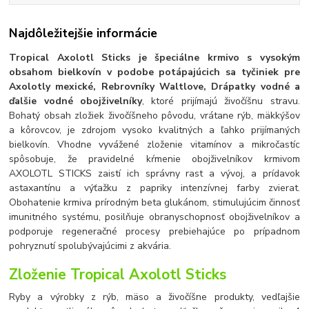
Najdôležitejšie informácie
Tropical Axolotl Sticks je špeciálne krmivo s vysokým
obsahom bielkovín v podobe potápajúcich sa tyčiniek pre
Axolotly mexické, Rebrovníky Waltlove, Drápatky vodné a
ďalšie vodné obojživelníky
, ktoré prijímajú živočíšnu stravu.
Bohatý obsah zložiek živočíšneho pôvodu, vrátane rýb, mäkkýšov
a kôrovcov, je zdrojom vysoko kvalitných a ľahko prijímaných
bielkovín. Vhodne vyvážené zloženie vitamínov a mikročastíc
spôsobuje, že pravidelné kŕmenie obojživelníkov krmivom
AXOLOTL STICKS zaistí ich správny rast a vývoj, a prídavok
astaxantínu a výťažku z papriky intenzívnej farby zvierat.
Obohatenie krmiva prírodným beta glukánom, stimulujúcim činnosť
imunitného systému, posilňuje obranyschopnosť obojživelníkov a
podporuje regeneračné procesy prebiehajúce po prípadnom
pohryznutí spolubývajúcimi z akvária.
Zloženie Tropical Axolotl Sticks
Ryby a výrobky z rýb, mäso a živočíšne produkty, vedľajšie