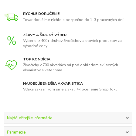
RÝCHLE DORUČENIE
Tovar doručíme rýchlo a bezpečne do 1–3 pracovných dní.
ZĽAVY A ŠIROKÝ VÝBER
Vyber si z 400+ druhov živočíchov a stoviek produktov za
výhodné ceny.
TOP KONDÍCIA
Živočíchy v 700 akváriách sú pod dohľadom skúsených
akvaristov a veterinára.
NAJOBĽÚBENEJŠIA AKVARISTIKA
Vďaka zákazníkom sme získali 4× ocenenie ShopRoku.
Najdôležitejšie informácie
Parametre