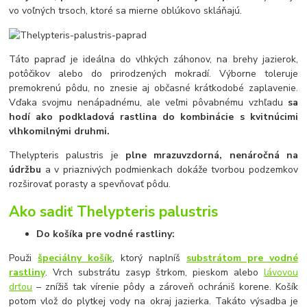
vo voľných trsoch, ktoré sa mierne oblúkovo skláňajú.
Táto papraď je ideálna do vlhkých záhonov, na brehy jazierok,
potôčikov alebo do prirodzených mokradí. Výborne toleruje
premokrenú pôdu, no znesie aj občasné krátkodobé zaplavenie.
Vďaka svojmu nenápadnému, ale veľmi pôvabnému vzhľadu
sa
hodí ako podkladová rastlina do kombinácie s kvitnúcimi
vlhkomilnými druhmi.
Thelypteris palustris je
plne mrazuvzdorná, nenáročná na
údržbu
a v priaznivých podmienkach dokáže tvorbou podzemkov
rozširovať porasty a spevňovať pôdu.
Ako sadiť
Thelypteris palustris
Do košíka pre vodné rastliny:
Použi
špeciálny košík
, ktorý naplníš
substrátom pre vodné
rastliny
. Vrch substrátu zasyp štrkom, pieskom alebo
lávovou
drťou
– znížiš tak vírenie pôdy a zároveň ochrániš korene. Košík
potom vlož do plytkej vody na okraj jazierka. Takáto výsadba je