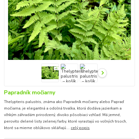
Papradník močiarny
Thelypteris palustris, známa ako Papradník močiarny alebo Papraď
močiarna, je elegantná a odolná trvalka, ktorá dodáva jazierkam a
vlhkým záhradám prirodzený, divoko pôsobiaci vzhľad. Má jemné,
perovito delené listy zelenej farby, ktoré vyrastajú vo voľných trsoch,
ktoré sa mierne oblúkovo skláňajú....
celý popis