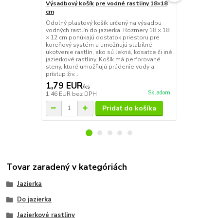
Výsadbový košík pre vodné rastliny 18×18
Výsadbový k
cm
cm
Odolný plastový košík určený na výsadbu
Veľký a pevn
vodných rastlín do jazierka. Rozmery 18 × 18
pre väčšie dr
× 12 cm ponúkajú dostatok priestoru pre
lekná, trstin
koreňový systém a umožňujú stabilné
koreňovým s
ukotvenie rastlín, ako sú lekná, kosatce či iné
25 × 20 cm p
jazierkové rastliny. Košík má perforované
priestoru na 
steny, ktoré umožňujú prúdenie vody a
zakorenenie.
prístup živ...
zabezpečujú p
1,79 EUR
3,25 EU
/
ks
Skladom
1,46 EUR
bez DPH
2,64 EUR
be
Pridať do košíka
Tovar zaradený v kategóriách
Jazierka
Do jazierka
Jazierkové rastliny