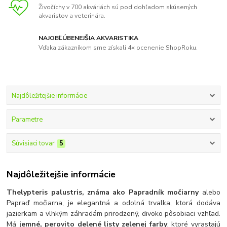
Živočíchy v 700 akváriách sú pod dohľadom skúsených
akvaristov a veterinára.
NAJOBĽÚBENEJŠIA AKVARISTIKA
Vďaka zákazníkom sme získali 4× ocenenie ShopRoku.
Najdôležitejšie informácie
Parametre
Súvisiaci tovar
5
Najdôležitejšie informácie
Thelypteris palustris, známa ako Papradník močiarny
alebo
Papraď močiarna, je elegantná a odolná trvalka, ktorá dodáva
jazierkam a vlhkým záhradám prirodzený, divoko pôsobiaci vzhľad.
Má
jemné, perovito delené listy zelenej farby
, ktoré vyrastajú