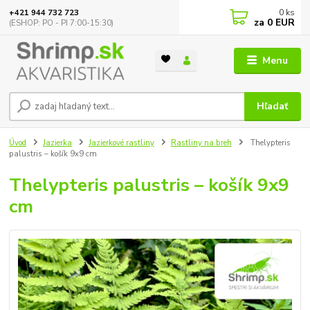
0
ks
+421 944 732 723
za
0 EUR
(ESHOP: PO - PI 7:00-15:30)
Menu
Hľadať
Úvod
Jazierka
Jazierkové rastliny
Rastliny na breh
Thelypteris
palustris – košík 9x9 cm
Thelypteris palustris – košík 9x9
cm