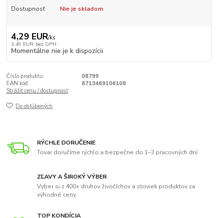
Dostupnosť
Nie je skladom
4,29 EUR
/
ks
3,49 EUR
bez DPH
Momentálne nie je k dispozícii
Číslo produktu:
08799
EAN kód:
8713469106108
Strážiť cenu / dostupnosť
Do obľúbených
RÝCHLE DORUČENIE
Tovar doručíme rýchlo a bezpečne do 1–3 pracovných dní.
ZĽAVY A ŠIROKÝ VÝBER
Vyber si z 400+ druhov živočíchov a stoviek produktov za
výhodné ceny.
TOP KONDÍCIA