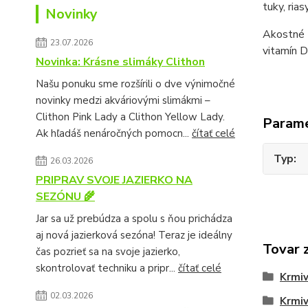
tuky, ria
Novinky
Akostné 
23.07.2026
vitamín D
Novinka: Krásne slimáky Clithon
Našu ponuku sme rozšírili o dve výnimočné
novinky medzi akváriovými slimákmi –
Clithon Pink Lady a Clithon Yellow Lady.
Param
Ak hľadáš nenáročných pomocn...
čítať celé
Typ
26.03.2026
PRIPRAV SVOJE JAZIERKO NA
SEZÓNU 🌾
Jar sa už prebúdza a spolu s ňou prichádza
aj nová jazierková sezóna! Teraz je ideálny
Tovar 
čas pozrieť sa na svoje jazierko,
skontrolovať techniku a pripr...
čítať celé
Krmi
02.03.2026
Krmiv