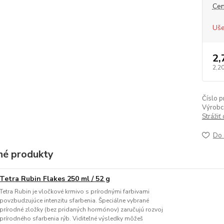
Cen
Uše
2,
2,2
Číslo p
Výrobc
Strážiť
Do 
é produkty
Tetra Rubin Flakes 250 ml / 52 g
Tetra Rubin je vločkové krmivo s prírodnými farbivami
povzbudzujúce intenzitu sfarbenia. Špeciálne vybrané
prírodné zložky (bez pridaných hormónov) zaručujú rozvoj
prírodného sfarbenia rýb. Viditeľné výsledky môžeš