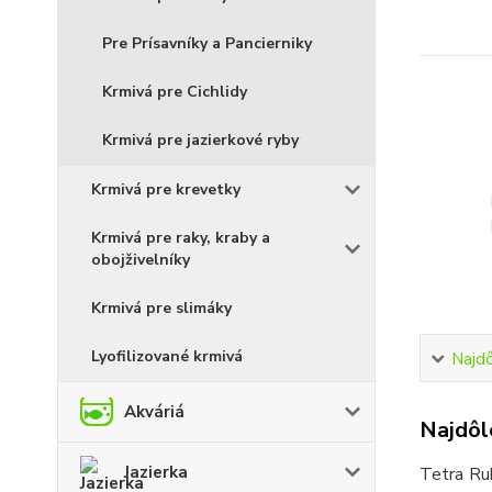
Pre Prísavníky a Pancierniky
Krmivá pre Cichlidy
Krmivá pre jazierkové ryby
Krmivá pre krevetky
Krmivá pre raky, kraby a
obojživelníky
Krmivá pre slimáky
Lyofilizované krmivá
Najdô
Akváriá
Najdôle
Jazierka
Tetra Rub