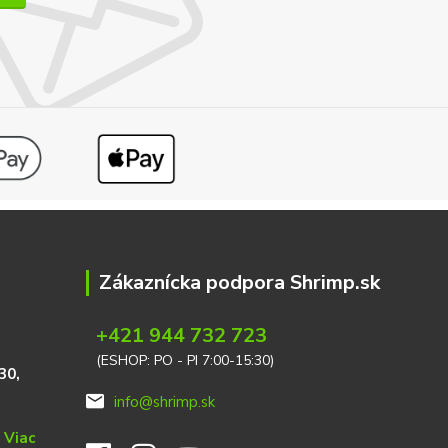
Zákaznícka podpora Shrimp.sk
+421 944 732 723
(ESHOP: PO - PI 7:00-15:30)
30,
info@shrimp.sk
e
Viac