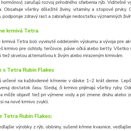
 hormónov) zaručujú rozvoj prírodného sfarbenia rýb. Viditeľné
. Obsahuje všetky dôležité živiny, vitamíny a stopové prvky. 
 podporuje zdravý rast a zabraňuje nedostatku významných živín
ne krmivá Tetra
 krmivá Tetra boli vyvinuté oddelením výskumu a vývoja pre akva
eš krmivo pre cichlidy, terčovce, pávie očká alebo betty. Všetk
ú tiež skvelou alternatívou k živým alebo mrazeným krmivám.
 s Tetra Rubin Flakes
ú určené na každodenné kŕmenie v dávke 1
–
2 krát denne. Lepš
enuj dostatok času. Sleduj, či krmivo prijímajú všetky ryby. 
sa môže objaviť tiež pri výmene vody a pri zmene druhu alebo 
 si na nové krmivo zvykli.
e Tetra Rubin Flakes:
dľajšie výrobky z rýb, obilniny, sušené kŕmne kvasnice, vedľajš