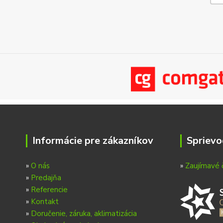
Informácie pre zákazníkov
Sprievo
»
O nás
»
Zaujímavé 
»
Predajňa
»
Referencie
»
Kontakt
»
Doručenie, záruka, aklimatizácia