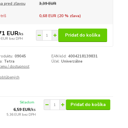
a pred zľavou
3,39 EUR
tríš
0,68 EUR (
20
% zľava)
71 EUR
/
ks
Pridať do košíka
0 EUR
bez DPH
roduktu:
09045
EAN kód:
4004218139831
a:
Tetra
Účel:
Univerzálne
 cenu / dostupnosť
obľúbených
Skladom
Pridať do košíka
6,59 EUR
/
ks
5,36 EUR
bez DPH