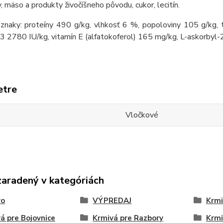
sy, mäso a produkty živočíšneho pôvodu, cukor, lecitín.
znaky: proteíny 490 g/kg, vlhkosť 6 %, popoloviny 105 g/kg, 
3 2780 IU/kg, vitamín E (alfatokoferol) 165 mg/kg, L-askorbyl-
etre
Vločkové
zaradený v kategóriách
vo
VÝPREDAJ
Krmi
á pre Bojovnice
Krmivá pre Razbory
Krmi