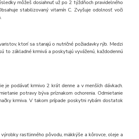
 výsledky môžeš dosiahnuť už po 2 týždňoch pravidelného
Obsahuje stabilizovaný vitamín C. Zvyšuje odolnosť voči
.
ristov, ktorí sa starajú o nutričné požiadavky rýb. Medzi
o sú to základné krmivá a poskytujú vyváženú, každodennú
ie je podávať krmivo 2 krát denne a v menších dávkach.
Odmietanie potravy býva príznakom ochorenia. Odmietanie
značky krmiva. V takom prípade poskytni rybám dostatok
ie výrobky rastlinného pôvodu, mäkkýše a kôrovce, oleje a