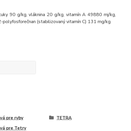
tuky 90 g/kg, vláknina 20 g/kg, vitamín A 49880 mj/kg,
2-polyfosforečnan (stabilizovaný vitamín C) 131 mg/kg.
vá pre ryby
TETRA
vá pre Tetry