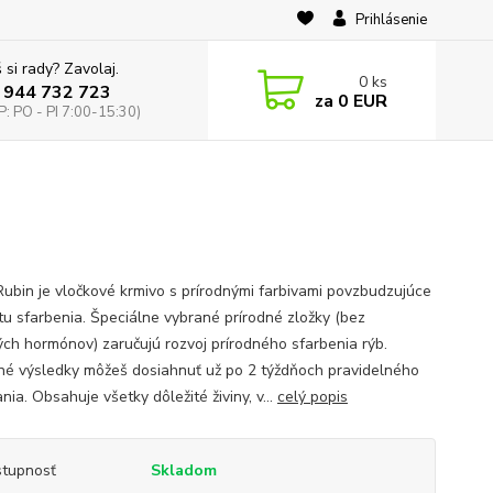
Prihlásenie
 si rady? Zavolaj.
0
ks
 944 732 723
za
0 EUR
: PO - PI 7:00-15:30)
Rubin je vločkové krmivo s prírodnými farbivami povzbudzujúce
itu sfarbenia. Špeciálne vybrané prírodné zložky (bez
ých hormónov) zaručujú rozvoj prírodného sfarbenia rýb.
ľné výsledky môžeš dosiahnuť už po 2 týždňoch pravidelného
ia. Obsahuje všetky dôležité živiny, v...
celý popis
tupnosť
Skladom