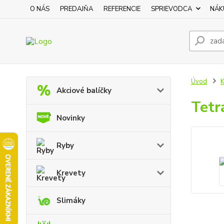
O NÁS
PREDAJŇA
REFERENCIE
SPRIEVODCA
NÁK
Úvod
K
Akciové balíčky
Tetr
Novinky
Ryby
Krevety
Slimáky