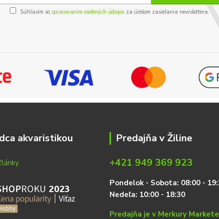
Súhlasím so
spracovaním osobných údajov
za účelom zasielania newslettera.
dca akvaristikou
Predajňa v Žiline
+421 949 369 923
články
P
on
delok
- Sobota: 08:00 - 19:
Nedeľa: 10:00 - 18:30
Predajňa je v Merkury Market