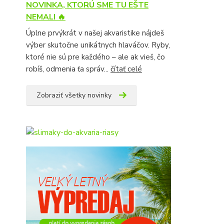
NOVINKA, KTORÚ SME TU EŠTE
NEMALI 🔥
Úplne prvýkrát v našej akvaristike nájdeš
výber skutočne unikátnych hlaváčov. Ryby,
ktoré nie sú pre každého – ale ak vieš, čo
robíš, odmenia ťa správ...
čítať celé
Zobraziť všetky novinky