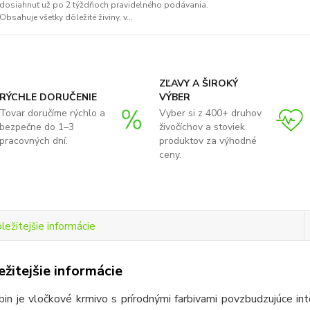
dosiahnuť už po 2 týždňoch pravidelného podávania.
Obsahuje všetky dôležité živiny, v...
ZĽAVY A ŠIROKÝ
RÝCHLE DORUČENIE
VÝBER
Tovar doručíme rýchlo a
Vyber si z 400+ druhov
bezpečne do 1–3
živočíchov a stoviek
pracovných dní.
produktov za výhodné
ceny.
ležitejšie informácie
žitejšie informácie
in je vločkové krmivo s prírodnými farbivami povzbudzujúce int