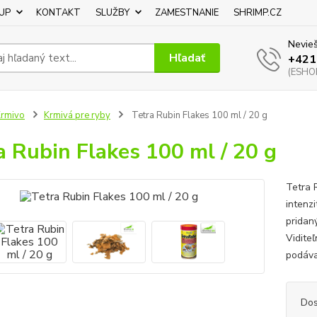
UP
KONTAKT
SLUŽBY
ZAMESTNANIE
SHRIMP.CZ
Nevieš
Hľadať
+421
(ESHOP
rmivo
Krmivá pre ryby
Tetra Rubin Flakes 100 ml / 20 g
a Rubin Flakes 100 ml / 20 g
Tetra 
intenz
pridan
Vidite
podávan
Dos