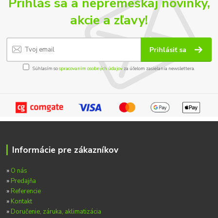
Prihlás sa a nepremeškaj novinky,
akcie a zľavy!
Prihlásiť sa
Súhlasím so
spracovaním osobných údajov
za účelom zasielania newslettera.
Informácie pre zákazníkov
»
O nás
»
Predajňa
»
Referencie
»
Kontakt
»
Doručenie, záruka, aklimatizácia