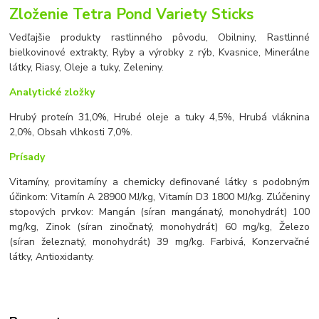
Zloženie Tetra Pond Variety Sticks
Vedľajšie produkty rastlinného pôvodu, Obilniny, Rastlinné
bielkovinové extrakty, Ryby a výrobky z rýb, Kvasnice, Minerálne
látky, Riasy, Oleje a tuky, Zeleniny.
Analytické zložky
Hrubý proteín 31,0%, Hrubé oleje a tuky 4,5%, Hrubá vláknina
2,0%, Obsah vlhkosti 7,0%.
Prísady
Vitamíny, provitamíny a chemicky definované látky s podobným
účinkom: Vitamín A 28900 MJ/kg, Vitamín D3 1800 MJ/kg. Zlúčeniny
stopových prvkov: Mangán (síran mangánatý, monohydrát) 100
mg/kg, Zinok (síran zinočnatý, monohydrát) 60 mg/kg, Železo
(síran železnatý, monohydrát) 39 mg/kg. Farbivá, Konzervačné
látky, Antioxidanty.