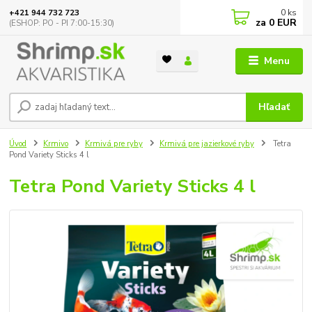
0
ks
+421 944 732 723
za
0 EUR
(ESHOP: PO - PI 7:00-15:30)
Menu
Hľadať
Úvod
Krmivo
Krmivá pre ryby
Krmivá pre jazierkové ryby
Tetra
Pond Variety Sticks 4 l
Tetra Pond Variety Sticks 4 l