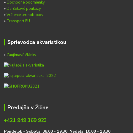
»
Obchodné podmienky
»
Darčekové poukazy
»
Vrátenie termoboxov
»
Transport EU
Sprievodca akvaristikou
»
Zaujímavé články
Predajňa v Žiline
+421 949 369 923
P
on
delok
- Sobota: 08:00 - 19:30, Nedeľa: 10:00 - 18:30