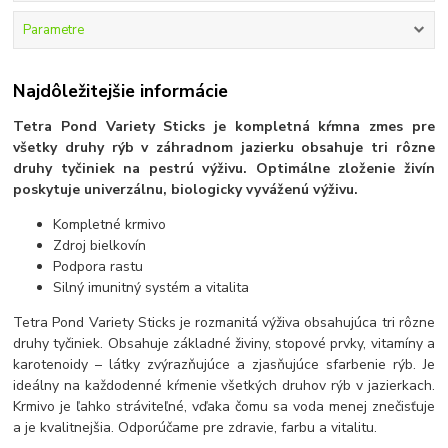
Parametre
Najdôležitejšie informácie
Tetra Pond Variety Sticks je kompletná kŕmna zmes pre
všetky druhy rýb v záhradnom jazierku obsahuje tri rôzne
druhy tyčiniek na pestrú výživu. Optimálne zloženie živín
poskytuje univerzálnu, biologicky vyváženú výživu.
Kompletné krmivo
Zdroj bielkovín
Podpora rastu
Silný imunitný systém a vitalita
Tetra Pond Variety Sticks je rozmanitá výživa obsahujúca tri rôzne
druhy tyčiniek. Obsahuje základné živiny, stopové prvky, vitamíny a
karotenoidy – látky zvýrazňujúce a zjasňujúce sfarbenie rýb. Je
ideálny na každodenné kŕmenie všetkých druhov rýb v jazierkach.
Krmivo je ľahko stráviteľné, vďaka čomu sa voda menej znečisťuje
a je kvalitnejšia. Odporúčame pre zdravie, farbu a vitalitu.