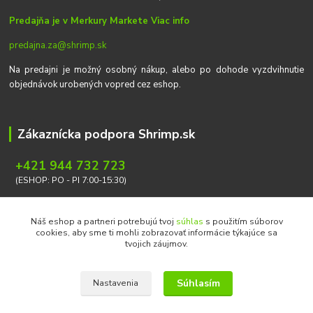
Predajňa je v Merkury Markete
Viac info
predajna.za@shrimp.sk
Na predajni je možný osobný nákup, alebo po dohode vyzdvihnutie
objednávok urobených vopred cez eshop.
Zákaznícka podpora Shrimp.sk
+421 944 732 723
(ESHOP: PO - PI 7:00-15:30)
info@shrimp.sk
Náš eshop a partneri potrebujú tvoj
súhlas
s použitím súborov
cookies, aby sme ti mohli zobrazovať informácie týkajúce sa
tvojich záujmov.
Súhlasím
Nastavenia
Copyright © 2026 Ondrej Svoboda - Shrimp.sk