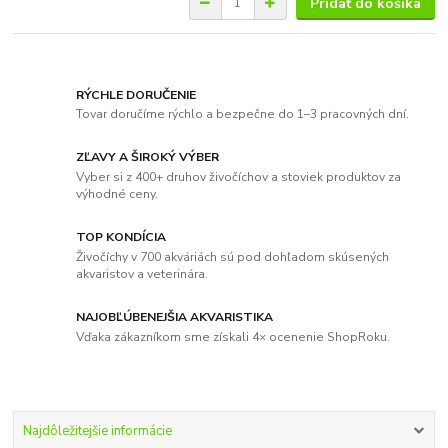
Pridať do košíka
RÝCHLE DORUČENIE
Tovar doručíme rýchlo a bezpečne do 1–3 pracovných dní.
ZĽAVY A ŠIROKÝ VÝBER
Vyber si z 400+ druhov živočíchov a stoviek produktov za
výhodné ceny.
TOP KONDÍCIA
Živočíchy v 700 akváriách sú pod dohľadom skúsených
akvaristov a veterinára.
NAJOBĽÚBENEJŠIA AKVARISTIKA
Vďaka zákazníkom sme získali 4× ocenenie ShopRoku.
Najdôležitejšie informácie