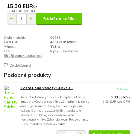
15,30 EUR
/
ks
12,44 EUR
bez DPH
Pridať do košíka
Číslo produktu:
09631
EAN kód:
4004218169883
Výrobca:
Tetra
Účel:
Ryby - jazierkové
Strážiť cenu / dostupnosť
Do obľúbených
Podobné produkty
Tetra Pond Variety Sticks 1 l
Skladom
Tetra Pond Variety Sticks je kompletná kŕmna
6,80 EUR
/
ks
zmes pre všetky druhy rýb v záhradnom jazierku
5,53 EUR
bez DPH
obsahuje tri rôzne druhy tyčiniek na pestrú
výživu. Optimálne zloženie živín poskytuje
univerzálnu, biologicky vyváženú výživu.
Kompletné krmivo Zdroj bielkovín Podpora rastu
Silný imunitný systém a vitalita...