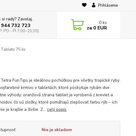
Prihlásenie
 si rady? Zavolaj.
0
ks
 944 732 723
za
0 EUR
: PO - PI 7:00-15:30)
 Tablets 75 ks
 Tetra FunTips je ideálnou pochúťkou pre všetky tropické ryby.
dvojfarebné krmivo v tabletách, ktoré poskytuje rybám dve
tne výhody: oranžová strana tabliet je vyrobená z kreviet a
noidov, čo sú zložky, ktoré pomáhajú zlepšovať farbu rýb – ich
ie je krajšie a živšie. Z...
celý popis
tupnosť
Nie je skladom