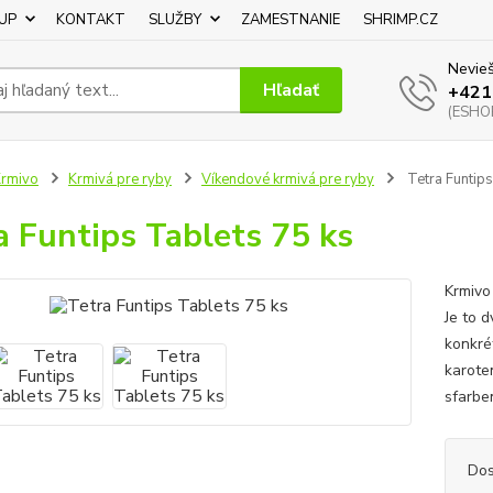
UP
KONTAKT
SLUŽBY
ZAMESTNANIE
SHRIMP.CZ
Nevieš
Hľadať
+421
(ESHOP
rmivo
Krmivá pre ryby
Víkendové krmivá pre ryby
Tetra Funtips
a Funtips Tablets 75 ks
Krmivo
Je to 
konkré
karote
sfarben
Dos