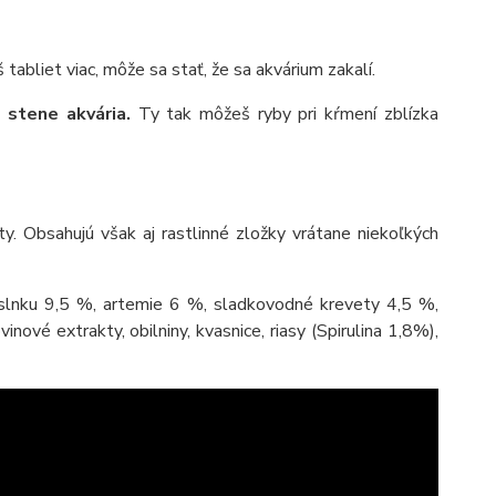
tabliet viac, môže sa stať, že sa akvárium zakalí.
 stene akvária.
Ty tak môžeš ryby pri kŕmení zblízka
ety. Obsahujú však aj rastlinné zložky vrátane niekoľkých
 slnku 9,5 %, artemie 6 %, sladkovodné krevety 4,5 %,
inové extrakty, obilniny, kvasnice, riasy (Spirulina 1,8%),