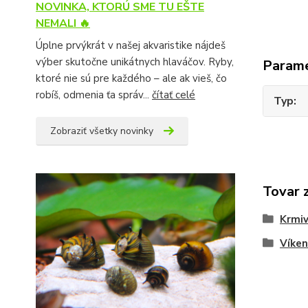
NOVINKA, KTORÚ SME TU EŠTE
NEMALI 🔥
Úplne prvýkrát v našej akvaristike nájdeš
výber skutočne unikátnych hlaváčov. Ryby,
Param
ktoré nie sú pre každého – ale ak vieš, čo
robíš, odmenia ťa správ...
čítať celé
Typ
Zobraziť všetky novinky
Tovar 
Krmi
Víken