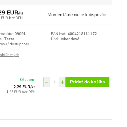
29 EUR
/
ks
Momentálne nie je k dispozícii
0 EUR
bez DPH
roduktu:
09091
EAN kód:
4004218111172
a:
Tetra
Účel:
Víkendové
 cenu / dostupnosť
obľúbených
Skladom
Pridať do košíka
2,29 EUR
/
ks
1,86 EUR
bez DPH