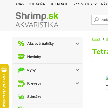
O NÁS
PREDAJŇA
REFERENCIE
SPRIEVODCA
NÁK
Úvod
K
Akciové balíčky
Tetr
Novinky
Ryby
Krevety
Slimáky