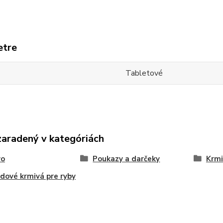
etre
Tabletové
zaradený v kategóriách
vo
Poukazy a darčeky
Krmi
dové krmivá pre ryby