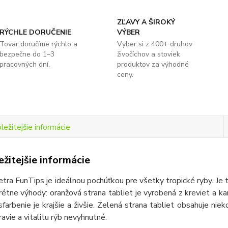
ZĽAVY A ŠIROKÝ
RÝCHLE DORUČENIE
VÝBER
Tovar doručíme rýchlo a
Vyber si z 400+ druhov
bezpečne do 1–3
živočíchov a stoviek
pracovných dní.
produktov za výhodné
ceny.
ležitejšie informácie
žitejšie informácie
tra FunTips je ideálnou pochúťkou pre všetky tropické ryby. Je 
étne výhody: oranžová strana tabliet je vyrobená z kreviet a ka
 sfarbenie je krajšie a živšie. Zelená strana tabliet obsahuje nie
ravie a vitalitu rýb nevyhnutné.