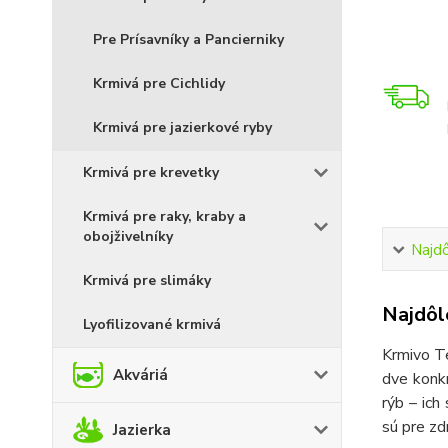
Pre Prísavníky a Pancierniky
Krmivá pre Cichlidy
Krmivá pre jazierkové ryby
Krmivá pre krevetky
Krmivá pre raky, kraby a
obojživelníky
Najdô
Krmivá pre slimáky
Najdôle
Lyofilizované krmivá
Krmivo Te
Akváriá
dve konkr
rýb – ich
sú pre zd
Jazierka