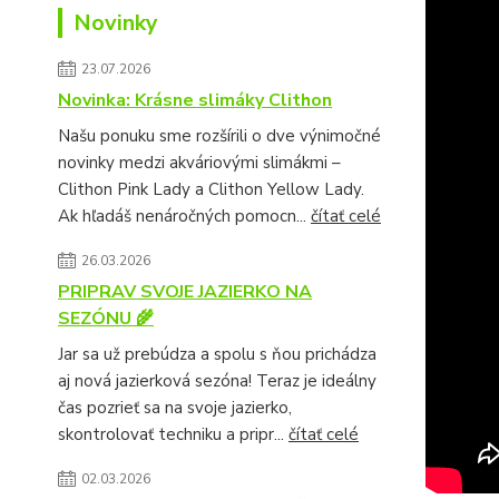
Novinky
23.07.2026
Novinka: Krásne slimáky Clithon
Našu ponuku sme rozšírili o dve výnimočné
novinky medzi akváriovými slimákmi –
Clithon Pink Lady a Clithon Yellow Lady.
Ak hľadáš nenáročných pomocn...
čítať celé
26.03.2026
PRIPRAV SVOJE JAZIERKO NA
SEZÓNU 🌾
Jar sa už prebúdza a spolu s ňou prichádza
aj nová jazierková sezóna! Teraz je ideálny
čas pozrieť sa na svoje jazierko,
skontrolovať techniku a pripr...
čítať celé
02.03.2026