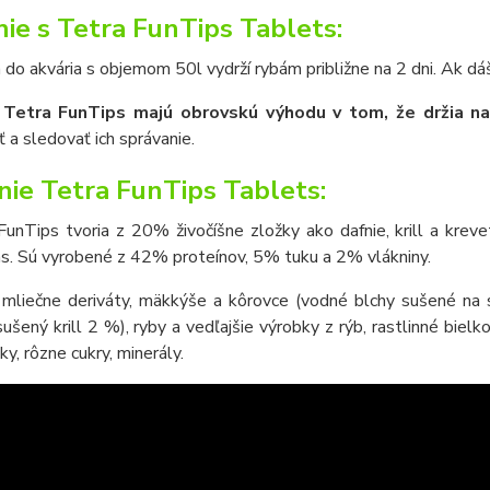
ie s Tetra FunTips Tablets:
 do akvária s objemom 50l vydrží rybám približne na 2 dni. Ak dáš 
 Tetra FunTips majú obrovskú výhodu v tom, že držia na
 a sledovať ich správanie.
nie Tetra FunTips Tablets:
 FunTips
tvoria z 20% živočíšne zložky ako dafnie, krill a krev
as. Sú vyrobené z 42% proteínov, 5% tuku a 2% vlákniny.
 mliečne deriváty, mäkkýše a kôrovce (vodné blchy sušené na
šený krill 2 %), ryby a vedľajšie výrobky z rýb, rastlinné bielkov
ky, rôzne cukry, minerály.