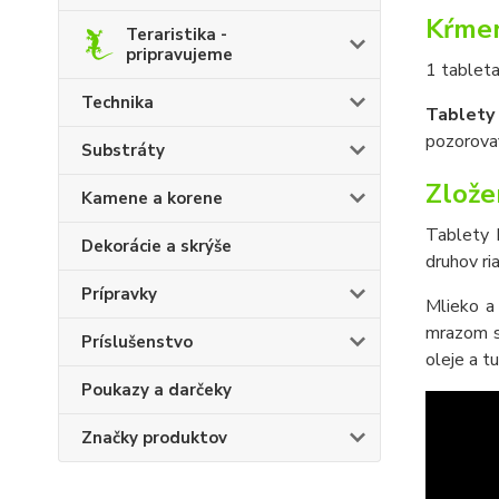
Kŕmen
Teraristika -
pripravujeme
1 tableta
Technika
Tablety
pozorovať
Substráty
Zlože
Kamene a korene
Tablety
Dekorácie a skrýše
druhov ri
Prípravky
Mlieko a
mrazom su
Príslušenstvo
oleje a tu
Poukazy a darčeky
Značky produktov