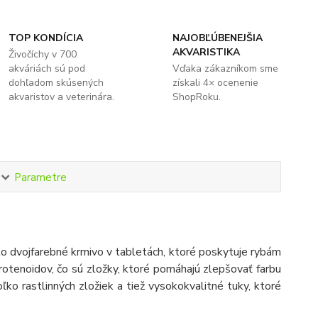
TOP KONDÍCIA
NAJOBĽÚBENEJŠIA
AKVARISTIKA
Živočíchy v 700
akváriách sú pod
Vďaka zákazníkom sme
dohľadom skúsených
získali 4× ocenenie
akvaristov a veterinára.
ShopRoku.
Parametre
to dvojfarebné krmivo v tabletách, ktoré poskytuje rybám
rotenoidov, čo sú zložky, ktoré pomáhajú zlepšovať farbu
koľko rastlinných zložiek a tiež vysokokvalitné tuky, ktoré