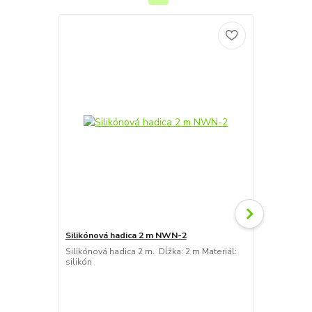
Silikónová hadica 2 m NWN-2
Silikónová 
Silikónová hadica 2 m. Dĺžka: 2 m Materiál:
Silikónová h
silikón
možné vytvor
desiatky metr
mm Farba: b