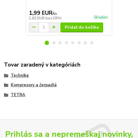
1,99 EUR
5,90 EU
/
ks
Skladom
1,62 EUR
bez DPH
4,80 EUR
be
Pridať do košíka
Tovar zaradený v kategóriách
Technika
Kompresory a čerpadlá
TETRA
Prihlás sa a nepremeškaj novinky,