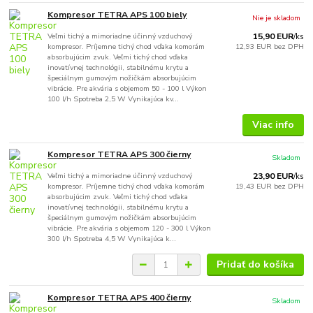
Kompresor TETRA APS 100 biely
Nie je skladom
Veľmi tichý a mimoriadne účinný vzduchový
15,90 EUR
/
ks
kompresor. Príjemne tichý chod vďaka komorám
12,93 EUR
bez DPH
absorbujúcim zvuk. Veľmi tichý chod vďaka
inovatívnej technológii, stabilnému krytu a
špeciálnym gumovým nožičkám absorbujúcim
vibrácie. Pre akvária s objemom 50 - 100 l Výkon
100 l/h Spotreba 2,5 W Vynikajúca kv...
Viac info
Kompresor TETRA APS 300 čierny
Skladom
Veľmi tichý a mimoriadne účinný vzduchový
23,90 EUR
/
ks
kompresor. Príjemne tichý chod vďaka komorám
19,43 EUR
bez DPH
absorbujúcim zvuk. Veľmi tichý chod vďaka
inovatívnej technológii, stabilnému krytu a
špeciálnym gumovým nožičkám absorbujúcim
vibrácie. Pre akvária s objemom 120 - 300 l Výkon
300 l/h Spotreba 4,5 W Vynikajúca k...
Pridať do košíka
Kompresor TETRA APS 400 čierny
Skladom