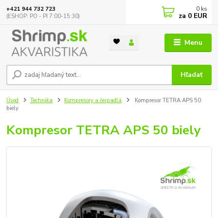
0
ks
+421 944 732 723
za
0 EUR
(ESHOP: PO - PI 7:00-15:30)
Menu
Hľadať
Úvod
Technika
Kompresory a čerpadlá
Kompresor TETRA APS 50
biely
Kompresor TETRA APS 50 biely