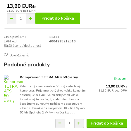
13,90 EUR
/
ks
11,30 EUR
bez DPH
Pridať do košíka
Číslo produktu:
11311
EAN kód:
4004218212510
Strážiť cenu / dostupnosť
Do obľúbených
Podobné produkty
Kompresor TETRA APS 50 čierny
Skladom
Veľmi tichý a mimoriadne účinný vzduchový
13,90 EUR
/
ks
kompresor. Príjemne tichý chod vďaka komorám
11,30 EUR
bez DPH
absorbujúcim zvuk. Veľmi tichý chod vďaka
inovatívnej technológii, stabilnému krytu a
špeciálnym gumovým nožičkám absorbujúcim
vibrácie. Pre akvária s objemom 10 - 60 l Výkon
50 l/h Spotreba 2 W Vynikajúca kvalit...
Pridať do košíka