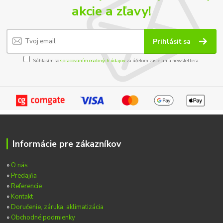
akcie a zľavy!
Prihlásiť sa
Súhlasím so
spracovaním osobných údajov
za účelom zasielania newslettera.
Informácie pre zákazníkov
»
O nás
»
Predajňa
»
Referencie
»
Kontakt
»
Doručenie, záruka, aklimatizácia
»
Obchodné podmienky