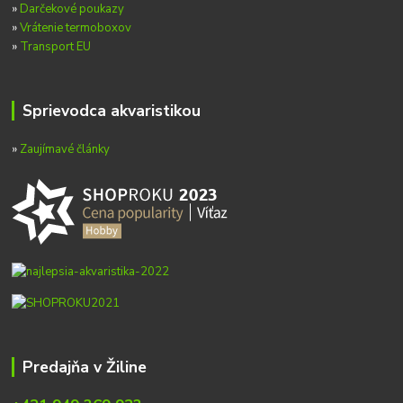
»
Darčekové poukazy
»
Vrátenie termoboxov
»
Transport EU
Sprievodca akvaristikou
»
Zaujímavé články
Predajňa v Žiline