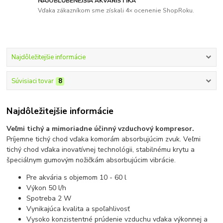
NAJOBĽÚBENEJŠIA AKVARISTIKA
Vďaka zákazníkom sme získali 4× ocenenie ShopRoku.
Najdôležitejšie informácie
Súvisiaci tovar
8
Najdôležitejšie informácie
Veľmi tichý a mimoriadne účinný vzduchový kompresor.
Príjemne tichý chod vďaka komorám absorbujúcim zvuk. Veľmi
tichý chod vďaka inovatívnej technológii, stabilnému krytu a
špeciálnym gumovým nožičkám absorbujúcim vibrácie.
Pre akvária s objemom 10 - 60 l
Výkon 50 l/h
Spotreba 2 W
Vynikajúca kvalita a spoľahlivosť
Vysoko konzistentné prúdenie vzduchu vďaka výkonnej a