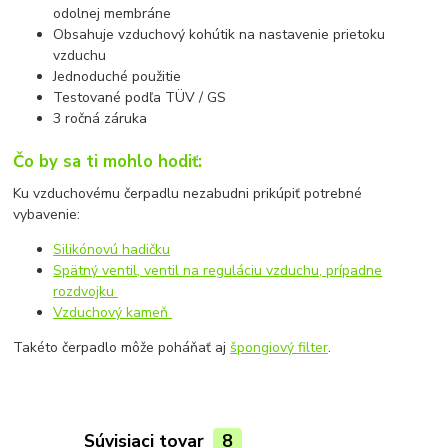
odolnej membráne
Obsahuje vzduchový kohútik na nastavenie prietoku
vzduchu
Jednoduché použitie
Testované podľa TÜV / GS
3 ročná záruka
Čo by sa ti mohlo hodiť:
Ku vzduchovému čerpadlu nezabudni prikúpiť potrebné
vybavenie:
Silikónovú hadičku
Spätný ventil, ventil na reguláciu vzduchu, prípadne
rozdvojku
Vzduchový kameň
Takéto čerpadlo môže poháňať aj
špongiový filter
.
Súvisiaci tovar
8