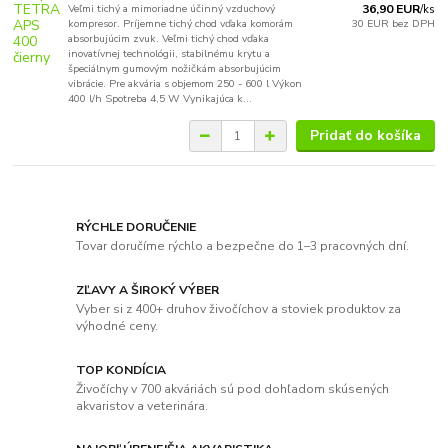
Veľmi tichý a mimoriadne účinný vzduchový
36,90 EUR
/
ks
kompresor. Príjemne tichý chod vďaka komorám
30 EUR
bez DPH
absorbujúcim zvuk. Veľmi tichý chod vďaka
inovatívnej technológii, stabilnému krytu a
špeciálnym gumovým nožičkám absorbujúcim
vibrácie. Pre akvária s objemom 250 - 600 l Výkon
400 l/h Spotreba 4,5 W Vynikajúca k...
Pridať do košíka
RÝCHLE DORUČENIE
Tovar doručíme rýchlo a bezpečne do 1–3 pracovných dní.
ZĽAVY A ŠIROKÝ VÝBER
Vyber si z 400+ druhov živočíchov a stoviek produktov za
výhodné ceny.
TOP KONDÍCIA
Živočíchy v 700 akváriách sú pod dohľadom skúsených
akvaristov a veterinára.