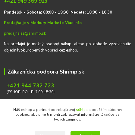
+421 949 369 923
P
on
delok
- Sobota: 08:00 - 19:30, Nedeľa: 10:00 - 18:30
Predajňa je v Merkury Markete
Viac info
predajna.za@shrimp.sk
Na predajni je možný osobný nákup, alebo po dohode vyzdvihnutie
objednávok urobených vopred cez eshop.
Zákaznícka podpora Shrimp.sk
+421 944 732 723
(ESHOP: PO - PI 7:00-15:30)
info@shrimp.sk
Náš eshop a partneri potrebujú tvoj
súhlas
s použitím súborov
cookies, aby sme ti mohli zobrazovať informácie týkajúce sa
tvojich záujmov.