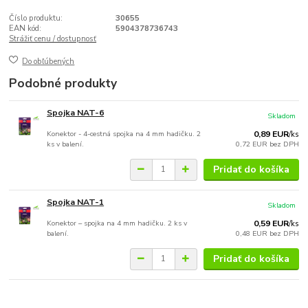
Číslo produktu:
30655
EAN kód:
5904378736743
Strážiť cenu / dostupnosť
Do obľúbených
Podobné produkty
Spojka NAT-6
Skladom
Konektor - 4-cestná spojka na 4 mm hadičku. 2
0,89 EUR
/
ks
ks v balení.
0,72 EUR
bez DPH
Pridať do košíka
Spojka NAT-1
Skladom
Konektor – spojka na 4 mm hadičku. 2 ks v
0,59 EUR
/
ks
balení.
0,48 EUR
bez DPH
Pridať do košíka