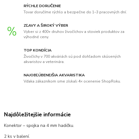
RÝCHLE DORUČENIE
Tovar doručíme rýchlo a bezpečne do 1–3 pracovných dní.
ZĽAVY A ŠIROKÝ VÝBER
Vyber si z 400+ druhov živočíchov a stoviek produktov za
výhodné ceny.
TOP KONDÍCIA
Živočíchy v 700 akváriách sú pod dohľadom skúsených
akvaristov a veterinára.
NAJOBĽÚBENEJŠIA AKVARISTIKA
Vďaka zákazníkom sme získali 4× ocenenie ShopRoku.
Najdôležitejšie informácie
Konektor – spojka na 4 mm hadičku.
2 ks v balení.