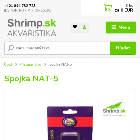
0
ks
+421 944 732 723
za
0 EUR
(ESHOP: PO - PI 7:00-15:30)
Menu
Hľadať
Úvod
Príslušenstvo
Spojka NAT-5
Spojka NAT-5