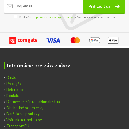
Prihlásiť sa
Súhlasím so
spracovaním osobných údajov
za účelom zasielania newslettera.
Informácie pre zákazníkov
»
O nás
»
Predajňa
»
Referencie
»
Kontakt
»
Doručenie, záruka, aklimatizácia
»
Obchodné podmienky
»
Darčekové poukazy
»
Vrátenie termoboxov
»
Transport EU