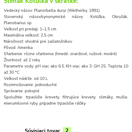
Slimák Kotúľka v skratke:
Vedecký názov: Planorbella duryi (Wetherby, 1891)
Slovenský názov/synonymické názvy: Kotúľka, Okružák,
Planobarius sp.
Veľkosť pri predaji: 1
–
1,5 cm
Maximálna veľkosť: 2,5 cm
Náročnosť: vhodné pre začiatočníkov
Pôvod: Amerika
Sfarbenie: rôzne sfarbenia (hnedé, oranžové, ružové, modré)
Životnosť: až 2 roky
Parametre vody: pH viac ako 6,5, KH viac ako 3, GH 25, Teplota 10
až 30 °C
Veľkosť nádrže: od 10 L
Rozmnožovanie: jednoduché
Správanie: pokojné
Spolužitie: trpasličie krevety, filtrujúce krevety, slimáky, mušle,
mierumilovné ryby, prípadne trpasličie ráčiky
Súvisiaci tovar
2