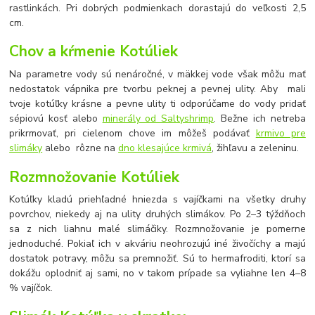
rastlinkách. Pri dobrých podmienkach dorastajú do veľkosti 2,5
cm.
Chov a kŕmenie Kotúliek
Na parametre vody sú nenáročné, v mäkkej vode však môžu mať
nedostatok vápnika pre tvorbu peknej a pevnej ulity. Aby mali
tvoje kotúľky krásne a pevne ulity ti odporúčame do vody pridať
sépiovú kosť alebo
minerály od Saltyshrimp
. Bežne ich netreba
prikrmovať, pri cielenom chove im môžeš podávať
krmivo pre
slimáky
alebo rôzne na
dno klesajúce krmivá
, žihľavu a zeleninu.
Rozmnožovanie Kotúliek
Kotúľky kladú priehľadné hniezda s vajíčkami na všetky druhy
povrchov, niekedy aj na ulity druhých slimákov. Po 2
–
3 týždňoch
sa z nich liahnu malé slimáčiky. Rozmnožovanie je pomerne
jednoduché. Pokiaľ ich v akváriu neohrozujú iné živočíchy a majú
dostatok potravy, môžu sa premnožiť. Sú to hermafroditi, ktorí sa
dokážu oplodniť aj sami, no v takom prípade sa vyliahne len 4
–
8
% vajíčok.