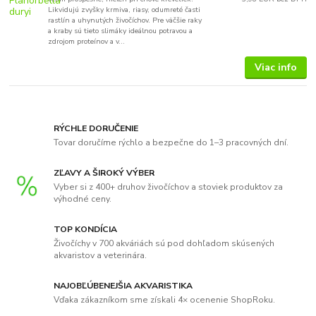
Likvidujú zvyšky krmiva, riasy, odumreté časti
rastlín a uhynutých živočíchov. Pre väčšie raky
a kraby sú tieto slimáky ideálnou potravou a
zdrojom proteínov a v...
Viac info
RÝCHLE DORUČENIE
Tovar doručíme rýchlo a bezpečne do 1–3 pracovných dní.
ZĽAVY A ŠIROKÝ VÝBER
Vyber si z 400+ druhov živočíchov a stoviek produktov za
výhodné ceny.
TOP KONDÍCIA
Živočíchy v 700 akváriách sú pod dohľadom skúsených
akvaristov a veterinára.
NAJOBĽÚBENEJŠIA AKVARISTIKA
Vďaka zákazníkom sme získali 4× ocenenie ShopRoku.