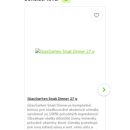
GlasGarten Snail Dinner 27 g
GlasGarten S
GlasGarten Snail Dinner je kompletné
GlasGarten S
krmivo pre sladkovodné akváriové slimáky
krmivo pre s
vyrobené zo 100% prírodných ingrediencií.
vyrobené zo 
Obsahuje všetky dôležité živiny, minerály,
Obsahuje všet
prírodné vitamíny, ktoré slimáky potrebujú
prírodné vit
pre svoj zdravý vývoj a rast, silnú ulitu a
pre svoj zdrav