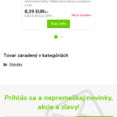
intenzívne farby. Vďaka špeciálnej receptúre
intenzívne f
a šet...
a šet...
8,39 EUR
11,69 E
/
ks
Nie je skladom
6,82 EUR
bez DPH
9,50 EUR
be
Viac info
Tovar zaradený v kategóriách
Slimáky
Prihlás sa a nepremeškaj novinky,
akcie a zľavy!