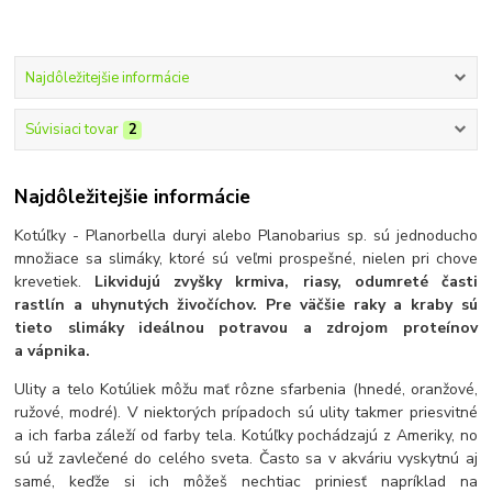
Najdôležitejšie informácie
Súvisiaci tovar
2
Najdôležitejšie informácie
Kotúľky - Planorbella duryi alebo Planobarius sp. sú jednoducho
množiace sa slimáky, ktoré sú veľmi prospešné, nielen pri chove
krevetiek.
Likvidujú zvyšky krmiva, riasy, odumreté časti
rastlín a uhynutých živočíchov. Pre väčšie raky a kraby sú
tieto slimáky ideálnou potravou a zdrojom proteínov
a vápnika.
Ulity a telo Kotúliek môžu mať rôzne sfarbenia (hnedé, oranžové,
ružové, modré). V niektorých prípadoch sú ulity takmer priesvitné
a ich farba záleží od farby tela. Kotúľky pochádzajú z Ameriky, no
sú už zavlečené do celého sveta. Často sa v akváriu vyskytnú aj
samé, keďže si ich môžeš nechtiac priniesť napríklad na