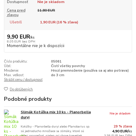
Dostupnosť
Nie je skladom
Cena pred
11,80 EUR
zľavou
Ušetríš
1,90 EUR (
16
% zľava)
9,90 EUR
/
ks
8,05 EUR
bez DPH
Momentálne nie je k dispozícii
Číslo produktu:
05061
Účel:
Čistí všetky povrchy
Množenie:
Hrozí premnoženie (používa sa aj ako potrava)
Max. veľkosť:
do 3 cm
Strážiť cenu / dostupnosť
Do obľúbených
Podobné produkty
Slimák Kotúľka mix 10 ks - Planorbella
Nie je skladom
duryi
Kotúľky - Planorbella duryi alebo Planobarius sp.
29 % zľava
sú jednoducho množiace sa slimáky, ktoré sú
4,90 EUR
/
ks
veľmi prospešné, nielen pri chove krevetiek.
3,98 EUR
bez DPH