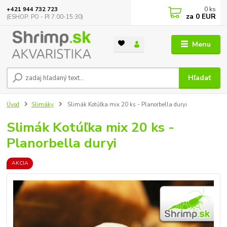
0
ks
+421 944 732 723
za
0 EUR
(ESHOP: PO - PI 7:00-15:30)
Menu
Hľadať
Úvod
Slimáky
Slimák Kotúľka mix 20 ks - Planorbella duryi
Slimák Kotúľka mix 20 ks -
Planorbella duryi
AKCIA