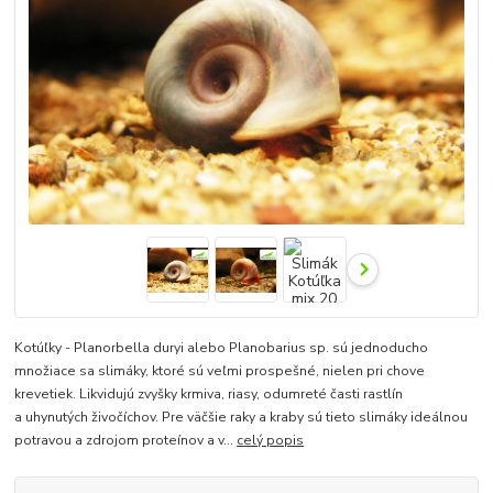
Kotúľky - Planorbella duryi alebo Planobarius sp. sú jednoducho
množiace sa slimáky, ktoré sú veľmi prospešné, nielen pri chove
krevetiek. Likvidujú zvyšky krmiva, riasy, odumreté časti rastlín
a uhynutých živočíchov. Pre väčšie raky a kraby sú tieto slimáky ideálnou
potravou a zdrojom proteínov a v...
celý popis