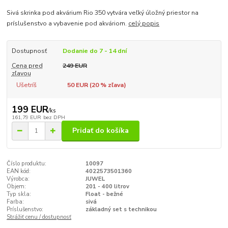
Sivá skrinka pod akvárium Rio 350 vytvára veľký úložný priestor na
príslušenstvo a vybavenie pod akváriom.
celý popis
Dostupnosť
Dodanie do 7 - 14 dní
Cena pred
249 EUR
zľavou
Ušetríš
50 EUR (
20
% zľava)
199 EUR
/
ks
161,79 EUR
bez DPH
Pridať do košíka
Číslo produktu:
10097
EAN kód:
4022573501360
Výrobca:
JUWEL
Objem:
201 - 400 litrov
Typ skla:
Float - bežné
Farba:
sivá
Príslušenstvo:
základný set s technikou
Strážiť cenu / dostupnosť