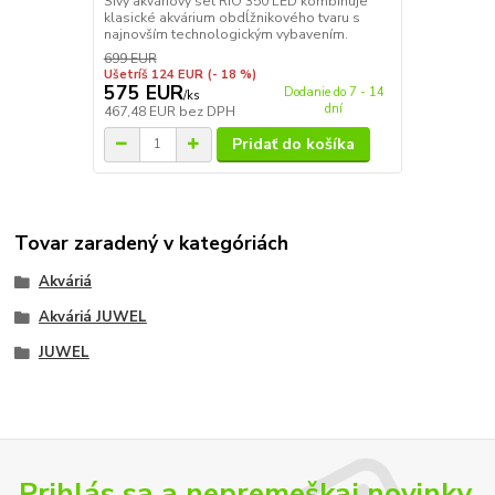
Sivý akváriový set RIO 350 LED kombinuje
klasické akvárium obdĺžnikového tvaru s
najnovším technologickým vybavením.
699 EUR
Ušetríš 124 EUR
(- 18 %)
575 EUR
Dodanie do 7 - 14
/
ks
dní
467,48 EUR
bez DPH
Pridať do košíka
Tovar zaradený v kategóriách
Akváriá
Akváriá JUWEL
JUWEL
Prihlás sa a nepremeškaj novinky,