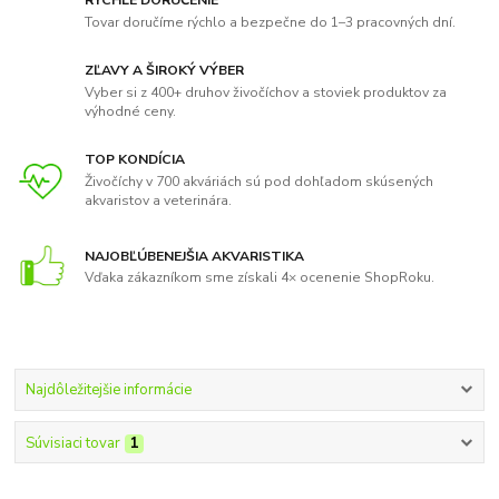
RÝCHLE DORUČENIE
Tovar doručíme rýchlo a bezpečne do 1–3 pracovných dní.
ZĽAVY A ŠIROKÝ VÝBER
Vyber si z 400+ druhov živočíchov a stoviek produktov za
výhodné ceny.
TOP KONDÍCIA
Živočíchy v 700 akváriách sú pod dohľadom skúsených
akvaristov a veterinára.
NAJOBĽÚBENEJŠIA AKVARISTIKA
Vďaka zákazníkom sme získali 4× ocenenie ShopRoku.
Najdôležitejšie informácie
Súvisiaci tovar
1