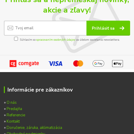
akcie a zľavy!
Prihlásiť sa
Súhlasím so
spracovaním osobných údajov
za účelom zasielania newslettera.
Informácie pre zákazníkov
»
O nás
»
Predajňa
»
Referencie
»
Kontakt
»
Doručenie, záruka, aklimatizácia
»
Obchodné podmienky