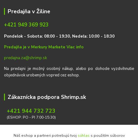
Predajňa v Žiline
+421 949 369 923
P
on
delok
- Sobota: 08:00 - 19:30, Nedeľa: 10:00 - 18:30
Predajňa je v Merkury Markete
Viac info
predajna.za@shrimp.sk
Na predajni je možný osobný nákup, alebo po dohode vyzdvihnutie
objednávok urobených vopred cez eshop.
Zákaznícka podpora Shrimp.sk
+421 944 732 723
(ESHOP: PO - PI 7:00-15:30)
info@shrimp.sk
Náš eshop a partneri potrebujú tvoj
súhlas
s použitím súborov