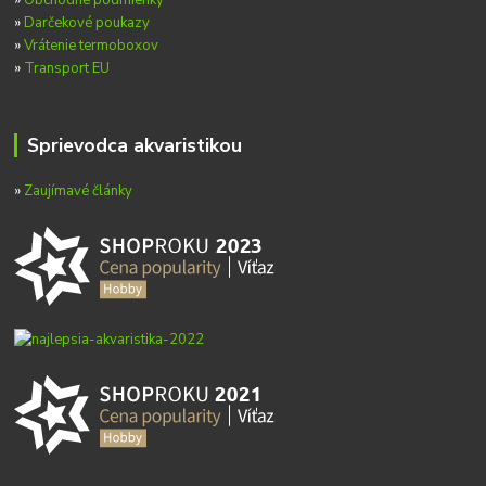
»
Darčekové poukazy
»
Vrátenie termoboxov
»
Transport EU
Sprievodca akvaristikou
»
Zaujímavé články