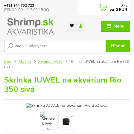
0
ks
+421 944 732 723
za
0 EUR
(ESHOP: PO - PI 7:00-15:30)
Menu
Hľadať
Úvod
Akváriá
Akváriá JUWEL
Skrinka JUWEL na akvárium Rio 350
sivá
Skrinka JUWEL na akvárium Rio
350 sivá