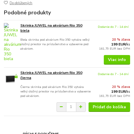
Do obľúbených
Podobné produkty
Skrinka JUWEL na akvárium Rio 350
Dodanie do 7 - 14 dní
biela
Biela skrinka pod akvárium Rio 350 vytvára veľký
20 % zľava
úložný priestor na príslušenstvo a vybavenie pod
199 EUR
/
ks
akváriom.
161,79 EUR
bez DPH
Viac info
Skrinka JUWEL na akvárium Rio 350
Dodanie do 7 - 14 dní
čierna
Čierna skrinka pod akvárium Rio 350 vytvára
20 % zľava
veľký úložný priestor na príslušenstvo a vybavenie
199 EUR
/
ks
pod akváriom.
161,79 EUR
bez DPH
Pridať do košíka