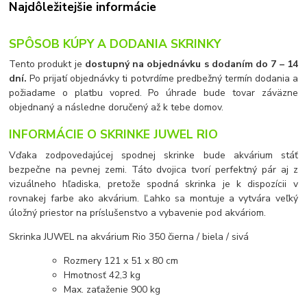
Najdôležitejšie informácie
SPÔSOB KÚPY A DODANIA SKRINKY
Tento produkt je
dostupný na objednávku s dodaním do 7 – 14
dní.
Po prijatí objednávky ti potvrdíme predbežný termín dodania a
požiadame o platbu vopred. Po úhrade bude tovar záväzne
objednaný a následne doručený až k tebe domov.
INFORMÁCIE O SKRINKE JUWEL RIO
Vďaka zodpovedajúcej spodnej skrinke bude akvárium stáť
bezpečne na pevnej zemi. Táto dvojica tvorí perfektný pár aj z
vizuálneho hľadiska, pretože spodná skrinka je k dispozícii v
rovnakej farbe ako akvárium. Ľahko sa montuje a vytvára veľký
úložný priestor na príslušenstvo a vybavenie pod akváriom.
Skrinka JUWEL na akvárium Rio 350 čierna / biela / sivá
Rozmery 121 x 51 x 80 cm
Hmotnosť 42,3 kg
Max. zaťaženie 900 kg