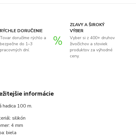
ZĽAVY A ŠIROKÝ
RÝCHLE DORUČENIE
VÝBER
Tovar doručíme rýchlo a
Vyber si z 400+ druhov
bezpečne do 1–3
živočíchov a stoviek
pracovných dní.
produktov za výhodné
ceny.
žitejšie informácie
vá hadica 100 m.
riál: silikón
emer: 4 mm
ba: biela