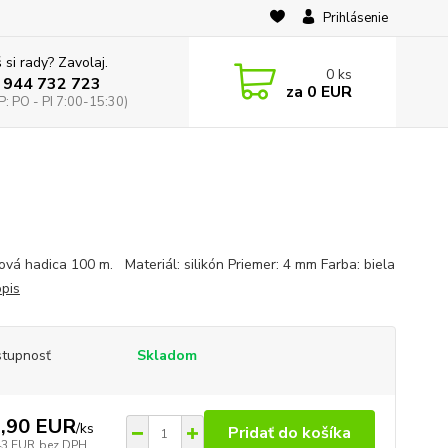
Prihlásenie
 si rady? Zavolaj.
0
ks
 944 732 723
za
0 EUR
: PO - PI 7:00-15:30)
nová hadica 100 m. Materiál: silikón Priemer: 4 mm Farba: biela
opis
tupnosť
Skladom
,90 EUR
/
ks
Pridať do košíka
43 EUR
bez DPH