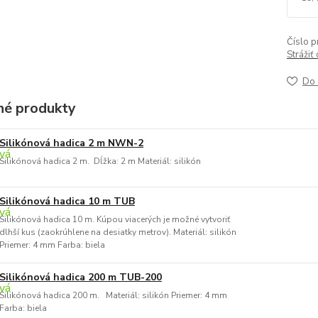
Číslo p
Strážiť
Do 
é produkty
Silikónová hadica 2 m NWN-2
Silikónová hadica 2 m. Dĺžka: 2 m Materiál: silikón
Silikónová hadica 10 m TUB
Silikónová hadica 10 m. Kúpou viacerých je možné vytvoriť
dlhší kus (zaokrúhlene na desiatky metrov). Materiál: silikón
Priemer: 4 mm Farba: biela
Silikónová hadica 200 m TUB-200
Silikónová hadica 200 m. Materiál: silikón Priemer: 4 mm
Farba: biela