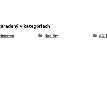
zaradený v kategóriách
ušenstvo
Hadičky
AQU