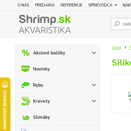
O NÁS
PREDAJŇA
REFERENCIE
SPRIEVODCA
NÁK
Úvod
P
Akciové balíčky
Sili
Novinky
Ryby
Krevety
Slimáky