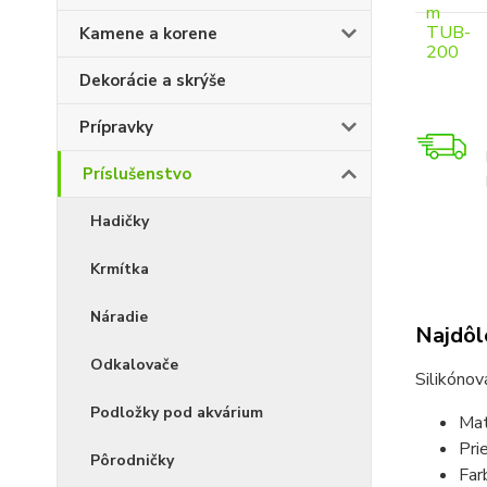
Kamene a korene
Dekorácie a skrýše
Prípravky
Príslušenstvo
Hadičky
Krmítka
Náradie
Najdôle
Odkalovače
Silikóno
Podložky pod akvárium
Mate
Pri
Pôrodničky
Far