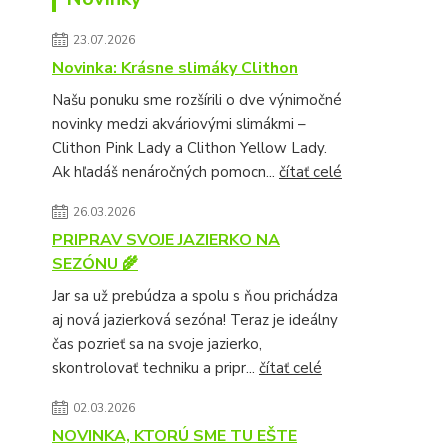
23.07.2026
Novinka: Krásne slimáky Clithon
Našu ponuku sme rozšírili o dve výnimočné
novinky medzi akváriovými slimákmi –
Clithon Pink Lady a Clithon Yellow Lady.
Ak hľadáš nenáročných pomocn...
čítať celé
26.03.2026
PRIPRAV SVOJE JAZIERKO NA
SEZÓNU 🌾
Jar sa už prebúdza a spolu s ňou prichádza
aj nová jazierková sezóna! Teraz je ideálny
čas pozrieť sa na svoje jazierko,
skontrolovať techniku a pripr...
čítať celé
02.03.2026
NOVINKA, KTORÚ SME TU EŠTE