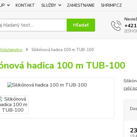
UP
KONTAKT
SLUŽBY
ZAMESTNANIE
SHRIMP.CZ
Nevieš
Hľadať
+421
(ESHOP
ríslušenstvo
Silikónová hadica 100 m TUB-100
kónová hadica 100 m TUB-100
Silikó
celý p
Dos
23
19,