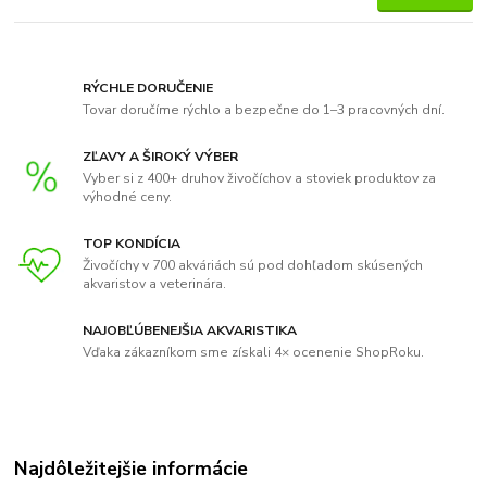
RÝCHLE DORUČENIE
Tovar doručíme rýchlo a bezpečne do 1–3 pracovných dní.
ZĽAVY A ŠIROKÝ VÝBER
Vyber si z 400+ druhov živočíchov a stoviek produktov za
výhodné ceny.
TOP KONDÍCIA
Živočíchy v 700 akváriách sú pod dohľadom skúsených
akvaristov a veterinára.
NAJOBĽÚBENEJŠIA AKVARISTIKA
Vďaka zákazníkom sme získali 4× ocenenie ShopRoku.
Najdôležitejšie informácie