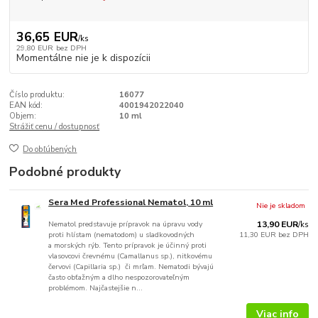
36,65 EUR
/
ks
29,80 EUR
bez DPH
Momentálne nie je k dispozícii
Číslo produktu:
16077
EAN kód:
4001942022040
Objem:
10 ml
Strážiť cenu / dostupnosť
Do obľúbených
Podobné produkty
Sera Med Professional Nematol, 10 ml
Nie je skladom
Nematol predstavuje prípravok na úpravu vody
13,90 EUR
/
ks
proti hlístam (nematodom) u sladkovodných
11,30 EUR
bez DPH
a morských rýb. Tento prípravok je účinný proti
vlasovcovi črevnému (Camallanus sp.), nitkovému
červovi (Capillaria sp.) či mrľam. Nematodi bývajú
často obťažným a dlho nespozorovateľným
problémom. Najčastejšie n...
Viac info