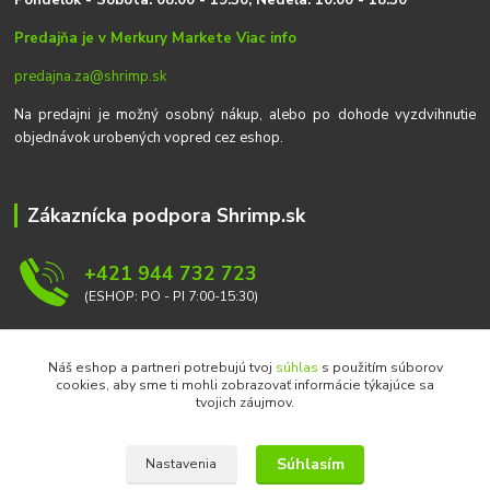
on
delok
- Sobota: 08:00 - 19:30, Nedeľa: 10:00 - 18:30
Predajňa je v Merkury Markete
Viac info
predajna.za@shrimp.sk
Na predajni je možný osobný nákup, alebo po dohode vyzdvihnutie
objednávok urobených vopred cez eshop.
Zákaznícka podpora Shrimp.sk
+421 944 732 723
(ESHOP: PO - PI 7:00-15:30)
info@shrimp.sk
Náš eshop a partneri potrebujú tvoj
súhlas
s použitím súborov
cookies, aby sme ti mohli zobrazovať informácie týkajúce sa
tvojich záujmov.
Súhlasím
Nastavenia