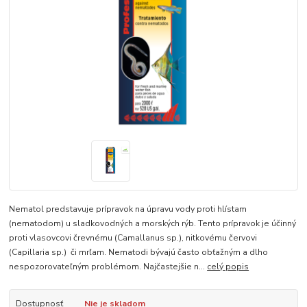
Nematol predstavuje prípravok na úpravu vody proti hlístam
(nematodom) u sladkovodných a morských rýb. Tento prípravok je účinný
proti vlasovcovi črevnému (Camallanus sp.), nitkovému červovi
(Capillaria sp.) či mrľam. Nematodi bývajú často obťažným a dlho
nespozorovateľným problémom. Najčastejšie n...
celý popis
Dostupnosť
Nie je skladom