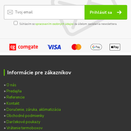
Prihlásiť sa
Súhlasím so
spracovaním osobných údajov
za účelom zasielania newslettera.
Informácie pre zákazníkov
»
O nás
»
Predajňa
»
Referencie
»
Kontakt
»
Doručenie, záruka, aklimatizácia
»
Obchodné podmienky
»
Darčekové poukazy
»
Vrátenie termoboxov