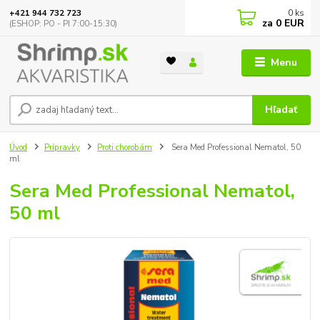
0
ks
+421 944 732 723
za
0 EUR
(ESHOP: PO - PI 7:00-15:30)
Menu
Hľadať
Úvod
Prípravky
Proti chorobám
Sera Med Professional Nematol, 50
ml
Sera Med Professional Nematol,
50 ml