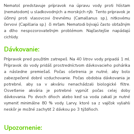
Nematol predstavuje prípravok na úpravu vody proti hlístam
(nematodom) u sladkovodných a morských rýb. Tento prípravok je
účinný proti vlasovcovi črevnému (Camallanus sp.), nitkovému
červovi (Capillaria sp.) či mrľam. Nematodi bývajú často obťažným
a dlho nespozorovateľným problémom. Najčastejšie napádajú
cichlidy.
Dávkovanie:
Prípravok pred použitím zatrepeš. Na 40 litrov vody pripadá 1 ml.
Prípravok do vody pridáš prostredníctvom dávkovacieho pohárika
a následne premiešaš. Počas ošetrenia je nutné, aby bolo
zabezpečené dobré vzduchovanie. Počas obdobia dávkovania je
potrebné, aby sa v akváriu nenachádzali biologické filtre.
Osvetlenie akvária je potrebné vypnúť počas celej doby
dávkovania. Po dvoch dňoch alebo keď sa voda zakalí je nutné
vymeniť minimálne 80 % vody. Larvy, ktoré sa z vajíčok vyliahli
neskôr je možné zachytiť 2 dávkou po 3 týždňoch.
Upozornenie: