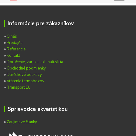
Informácie pre zákazníkov
»
O nás
»
Predajňa
»
Referencie
»
Kontakt
»
Doručenie, záruka, aklimatizácia
»
Obchodné podmienky
»
Darčekové poukazy
»
Vrátenie termoboxov
»
Transport EU
Sprievodca akvaristikou
»
Zaujímavé články