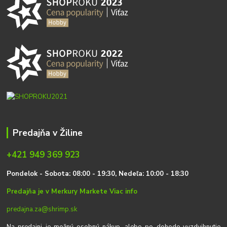
Predajňa v Žiline
+421 949 369 923
P
on
delok
- Sobota: 08:00 - 19:30, Nedeľa: 10:00 - 18:30
Predajňa je v Merkury Markete
Viac info
predajna.za@shrimp.sk
Na predajni je možný osobný nákup, alebo po dohode vyzdvihnutie