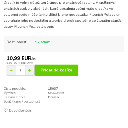
Draslík je veľmi dôležitou živinou pre akváriové rastliny. V rastlinných
akváriách alebo v akváriách, ktoré obsahujú veľmi málo draslíka vo
vstupnej vode môže ľahko dôjsť k jeho nedostatku. Flourish Potassium
zabraňuje jeho nedostatku a tvorbe dierok spoločne so žltnutím starších
listov. Flourish Po...
celý popis
Dostupnosť
Skladom
10,99 EUR
/
ks
8,93 EUR
bez DPH
Pridať do košíka
Číslo produktu:
15037
Výrobca:
SEACHEM
Hlavná zložka:
Draslík
Strážiť cenu / dostupnosť
Do obľúbených