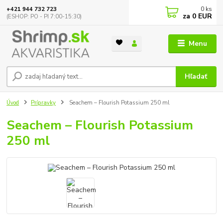
0
ks
+421 944 732 723
za
0 EUR
(ESHOP: PO - PI 7:00-15:30)
Menu
Hľadať
Úvod
Prípravky
Seachem – Flourish Potassium 250 ml
Seachem – Flourish Potassium
250 ml