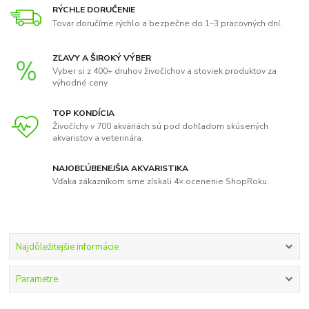
RÝCHLE DORUČENIE
Tovar doručíme rýchlo a bezpečne do 1–3 pracovných dní.
ZĽAVY A ŠIROKÝ VÝBER
Vyber si z 400+ druhov živočíchov a stoviek produktov za
výhodné ceny.
TOP KONDÍCIA
Živočíchy v 700 akváriách sú pod dohľadom skúsených
akvaristov a veterinára.
NAJOBĽÚBENEJŠIA AKVARISTIKA
Vďaka zákazníkom sme získali 4× ocenenie ShopRoku.
Najdôležitejšie informácie
Parametre