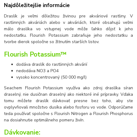
Najdôležitejšie informácie
Draslík je veľmi dôležitou živinou pre akváriové rastliny. V
rastlinných akváriách alebo v akváriách, ktoré obsahujú veľmi
málo draslíka vo vstupnej vode môže ľahko dôjsť k jeho
nedostatku. Flourish Potassium zabraňuje jeho nedostatku a
tvorbe dierok spoločne so žltnutím starších listov.
Flourish Potassium™
dodáva draslík do rastlinných akvárií
nedodáva NO3 a PO4
vysoko koncentrovaný (50 000 mg/l)
Seachem Flourish Potassium využíva ako zdroj draslíka síran
draselný, nie dusičnan draselný ako niektoré iné prípravky. Vďaka
tomu môžete draslík dávkovať presne bez toho, aby ste
ovplyvňovali množstvo dusíka alebo fosforu vo vode. Odporúčame
teda používať spoločne s Flourish Nitrogen a Flourish Phosphorus
na dosiahnutie optimálneho pomeru živín.
Dávkovanie: