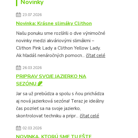
Novinky
23.07.2026
Novinka: Krásne slimáky Clithon
Našu ponuku sme rozšírili o dve výnimočné
novinky medzi akváriovými slimákmi –
Clithon Pink Lady a Clithon Yellow Lady.
Ak hľadáš nenáročných pomocn...
čítať celé
26.03.2026
PRIPRAV SVOJE JAZIERKO NA
SEZÓNU 🌾
Jar sa už prebúdza a spolu s ňou prichádza
aj nová jazierková sezóna! Teraz je ideálny
čas pozrieť sa na svoje jazierko,
skontrolovať techniku a pripr...
čítať celé
02.03.2026
NOVINKA, KTORÚ SME TU EŠTE