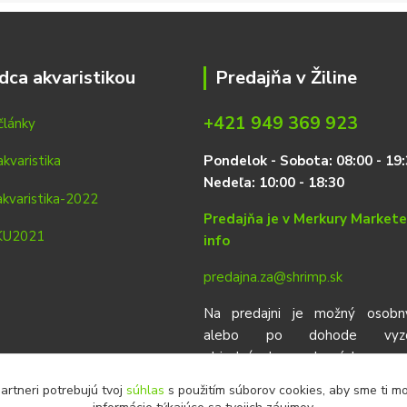
dca akvaristikou
Predajňa v Žiline
+421 949 369 923
články
P
on
delok
- Sobota: 08:00 - 19:
Nedeľa: 10:00 - 18:30
Predajňa je v Merkury Market
info
predajna.za@shrimp.sk
Na predajni je možný osobn
alebo po dohode vyzdv
objednávok urobených vop
eshop.
artneri potrebujú tvoj
súhlas
s použitím súborov cookies, aby sme ti m