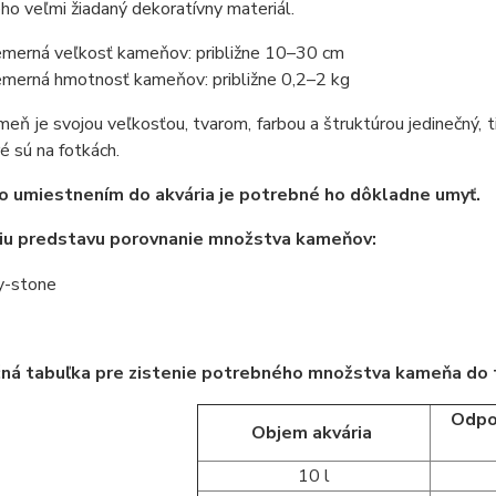
eho veľmi žiadaný dekoratívny materiál.
emerná veľkosť kameňov: približne 10–30 cm
emerná hmotnosť kameňov: približne 0,2–2 kg
eň je svojou veľkosťou, tvarom, farbou a štruktúrou jedinečný, 
ré sú na fotkách.
o umiestnením do akvária je potrebné ho dôkladne umyť.
šiu predstavu porovnanie množstva kameňov:
ná tabuľka pre zistenie potrebného množstva kameňa do t
Odpo
Objem akvária
10 l