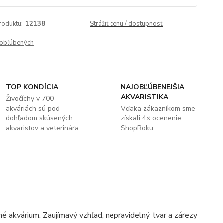
roduktu:
12138
Strážiť cenu / dostupnosť
obľúbených
TOP KONDÍCIA
NAJOBĽÚBENEJŠIA
AKVARISTIKA
Živočíchy v 700
akváriách sú pod
Vďaka zákazníkom sme
dohľadom skúsených
získali 4× ocenenie
akvaristov a veterinára.
ShopRoku.
é akvárium. Zaujímavý vzhľad, nepravidelný tvar a zárezy