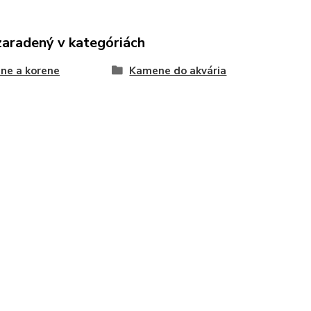
zaradený v kategóriách
ne a korene
Kamene do akvária