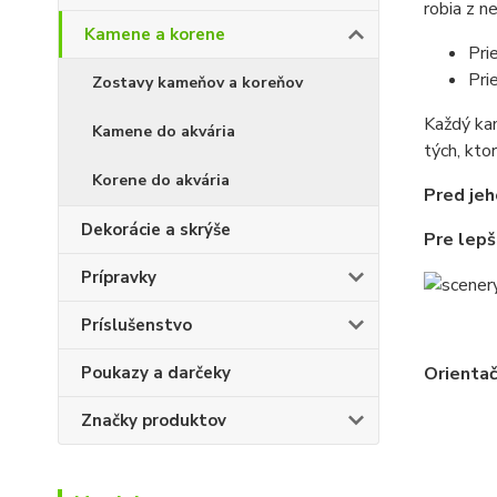
robia z n
Kamene a korene
Pri
Pri
Zostavy kameňov a koreňov
Každý kam
Kamene do akvária
tých, kto
Korene do akvária
Pred jeh
Dekorácie a skrýše
Pre lep
Prípravky
Príslušenstvo
Poukazy a darčeky
Orientač
Značky produktov