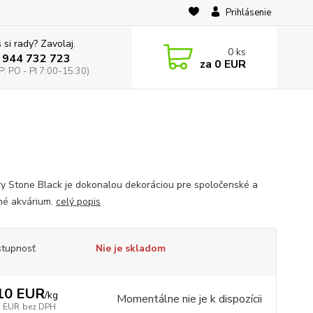
Prihlásenie
 si rady? Zavolaj.
0
ks
 944 732 723
za
0 EUR
: PO - PI 7:00-15:30)
y Stone Black je dokonalou dekoráciou pre spoločenské a
nné akvárium.
celý popis
tupnosť
Nie je skladom
10 EUR
/
kg
Momentálne nie je k dispozícii
3 EUR
bez DPH