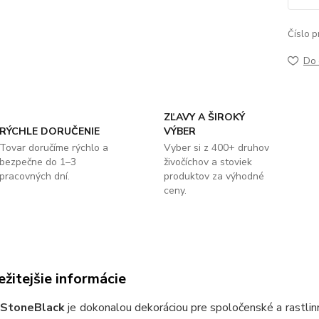
Číslo p
Do 
ZĽAVY A ŠIROKÝ
RÝCHLE DORUČENIE
VÝBER
Tovar doručíme rýchlo a
Vyber si z 400+ druhov
bezpečne do 1–3
živočíchov a stoviek
pracovných dní.
produktov za výhodné
ceny.
žitejšie informácie
 Stone
Black
je dokonalou dekoráciou pre spoločenské a rastlinn