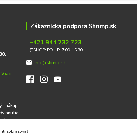
Zákaznícka podpora Shrimp.sk
+421 944 732 723
(ESHOP: PO - PI 7:00-15:30)
30,
info@shrimp.sk
e
Viac
ý nákup,
ihnutie
red cez
ohli zobrazovať