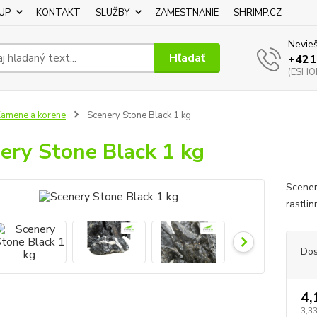
UP
KONTAKT
SLUŽBY
ZAMESTNANIE
SHRIMP.CZ
Nevieš
Hľadať
+421
(ESHOP
amene a korene
Scenery Stone Black 1 kg
ery Stone Black 1 kg
Scener
rastli
Dos
4,
3,3