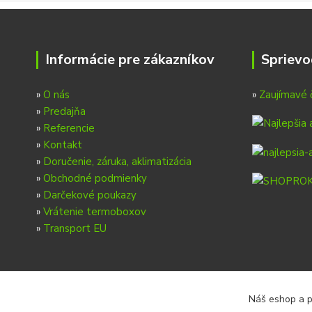
Informácie pre zákazníkov
Sprievo
»
O nás
»
Zaujímavé 
»
Predajňa
»
Referencie
»
Kontakt
»
Doručenie, záruka, aklimatizácia
»
Obchodné podmienky
»
Darčekové poukazy
»
Vrátenie termoboxov
»
Transport EU
Náš eshop a p