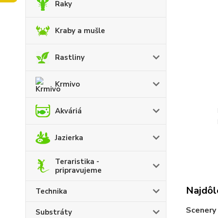
Raky
Kraby a mušle
Rastliny
Krmivo
Akváriá
Jazierka
Teraristika -
pripravujeme
Najdôle
Technika
Scenery
Substráty