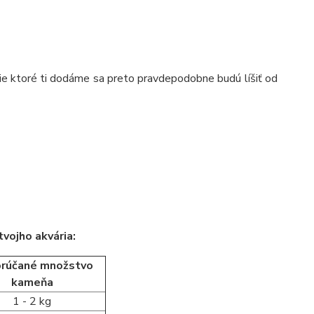
tie ktoré ti dodáme sa preto pravdepodobne budú líšiť od
vojho akvária:
rúčané množstvo
kameňa
1 - 2 kg