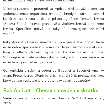
môžeš použiť aj väčšie množstvo suchého lístia.
V ich prirodzenom prostredí sa Apricot kŕmi prevažne detritom
(polorozloženou organickou hmotou), hnedým lístím a larvami
komárov, ale rovnako dobre prijíma aj rôzne čerstvé krmivá
(žihľavu, špenát, mrkvu), granulové a vločkové krmivá a mrazené
krmivá. Špeciálne krmivá pre raky sú samozrejme tiež veľmi
vhodné.
Raky Apricot - Cherax snowden sú pokojné a skôr nočné, takže
môže dobre spolunažívať v komunite ďalších živočíchov v akváriu.
Ryby s dlhými plutvami žijúce na dne nie sú moc vhodné.
Vhodnejšie sú malé mrštné ryby. Slimáky a to hlavne menšie im
môžu ľahko poslúžiť ako potrava.
Od kontaktu s rakmi a vodou zo Strednej a Severnej Ameriky
(napr. Procambarus alleni) by si ich mal chrániť, pretože račí mor,
ktorý sa tam vyskytuje je pre tieto raky veľmi nebezpečný.
Rak Apricot - Cherax snowden v skratke:
Vedecký názov: Cherax snowden "Irianto Red" Lukhaup et al.,
2015