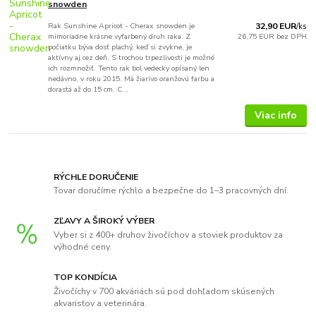
snowden
Rak Sunshine Apricot - Cherax snowden je
32,90 EUR
/
ks
mimoriadne krásne vyfarbený druh raka. Z
26,75 EUR
bez DPH
počiatku býva dosť plachý, keď si zvykne, je
aktívny aj cez deň. S trochou trpezlivosti je možné
ich rozmnožiť. Tento rak bol vedecky opísaný len
nedávno, v roku 2015. Má žiarivo oranžovú farbu a
dorastá až do 15 cm. C...
Viac info
RÝCHLE DORUČENIE
Tovar doručíme rýchlo a bezpečne do 1–3 pracovných dní.
ZĽAVY A ŠIROKÝ VÝBER
Vyber si z 400+ druhov živočíchov a stoviek produktov za
výhodné ceny.
TOP KONDÍCIA
Živočíchy v 700 akváriách sú pod dohľadom skúsených
akvaristov a veterinára.