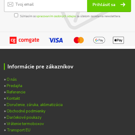
Prihlásiť sa
Súhlasím so
spracovaním osobných údajov
za účelom zasielania newslettera.
Informácie pre zákazníkov
»
O nás
»
Predajňa
»
Referencie
»
Kontakt
»
Doručenie, záruka, aklimatizácia
»
Obchodné podmienky
»
Darčekové poukazy
»
Vrátenie termoboxov
»
Transport EU