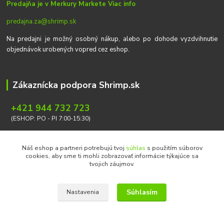
Predajňa je v Merkury Markete
Viac info
predajna.za@shrimp.sk
Na predajni je možný osobný nákup, alebo po dohode vyzdvihnutie
objednávok urobených vopred cez eshop.
Zákaznícka podpora Shrimp.sk
+421 944 732 723
(ESHOP: PO - PI 7:00-15:30)
info@shrimp.sk
Náš eshop a partneri potrebujú tvoj
súhlas
s použitím súborov
cookies, aby sme ti mohli zobrazovať informácie týkajúce sa
tvojich záujmov.
Súhlasím
Nastavenia
Copyright © 2026 Ondrej Svoboda - Shrimp.sk