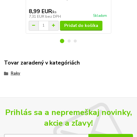
ukoristia kúso
8,99 EUR
14,50 E
/
ks
Skladom
7,31 EUR
bez DPH
11,79 EUR
b
Pridať do košíka
Tovar zaradený v kategóriách
Raky
Prihlás sa a nepremeškaj novinky,
akcie a zľavy!