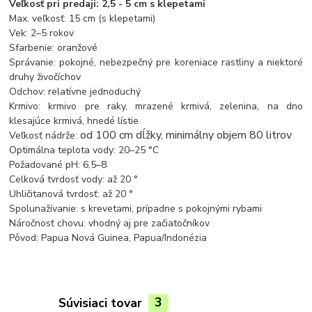
Veľkosť pri predaji: 2,5 - 5 cm s klepetami
Max. veľkosť: 15 cm (s klepetami)
Vek: 2
–⁠
5 rokov
Sfarbenie: oranžové
Správanie: pokojné, nebezpečný pre koreniace rastliny a niektoré
druhy živočíchov
Odchov: relatívne jednoduchý
Krmivo: krmivo pre raky, mrazené krmivá, zelenina, na dno
klesajúce krmivá, hnedé lístie
od 100 cm dĺžky, minimálny objem 80 litrov
Veľkosť nádrže:
Optimálna teplota vody: 20
–⁠
25 °C
Požadované pH: 6,5–8
Celková tvrdosť vody: až 20 °
Uhličitanová tvrdosť: až 20 °
Spolunažívanie: s krevetami, prípadne s pokojnými rybami
Náročnosť chovu: vhodný aj pre začiatočníkov
Pôvod: Papua Nová Guinea, Papua/Indonézia
Súvisiaci tovar
3