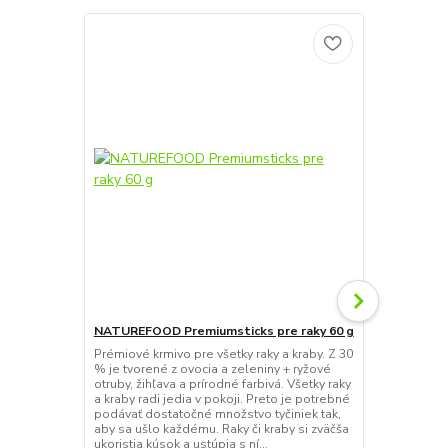
NATUREFOOD Premiumsticks pre raky 60 g
NATUREFOOD
g
Prémiové krmivo pre všetky raky a kraby. Z 30
% je tvorené z ovocia a zeleniny + ryžové
Prémiové krm
otruby, žihľava a prírodné farbivá. Všetky raky
% je tvorené
a kraby radi jedia v pokoji. Preto je potrebné
otruby, žihľa
podávať dostatočné množstvo tyčiniek tak,
a kraby radi 
aby sa ušlo každému. Raky či kraby si zväčša
podávať dost
ukoristia kúsok a ustúpia s ní...
aby sa ušlo 