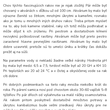
Chov týchto fascinujúcich rakov nie je nijak zložitý. Pár môže byť
chovaný v akváriách s dĺžkou už od 100 cm. Akvárium by malo byť
výrazne členité so štrkom, mnohými úkrytmi a kameňmi, rovnako
ako je tomu u mnohých iných druhov rakov. Treba pritom myslieť
na to, aby boli kamene stabilné, raky ich totiž môžu podhrabať a
môže dôjsť k ich zrúteniu. Pri pestrom a dostatočnom kŕmení
nezvyknú poškodzovať rastliny. Akvárium môže byť preto pestro
zarastené hlavne pevnejšími rastlinami. Akvárium by malo byť
dobre uzavreté, pretože sú to umelci úniku a krátky čas dokážu
prežiť aj na súši.
Na parametre vody si nekladú žiadne veľké nároky. Hodnota pH
by mala byť medzi 6,5 a 7,5, tvrdosť môže byť až 20 GH a KH 10.
Pri teplotách asi 20 až 24 °C a v čistej a okysličenej vode sa rak
cíti dobre.
Pri dobrých podmienkach sa tieto raky množia niekoľko krát do
roka. Po párení samica nosí pod chvostom okolo 30
–⁠
60 vajíčok 5
–⁠
8
týždňov. Po pár dňoch od vyliahnutia sa malé ráčiky osamostatnia.
Ak rakom pritom poskytneš dostatočné množstvo potravy a
úkrytov, kanibalizmus bude veľmi zriedkavý. Ako úkryty pre ne