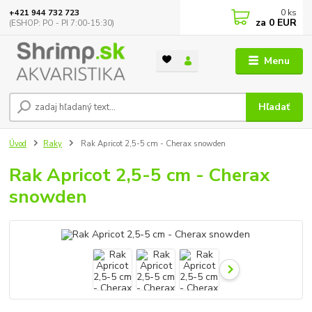
0
ks
+421 944 732 723
za
0 EUR
(ESHOP: PO - PI 7:00-15:30)
Menu
Hľadať
Úvod
Raky
Rak Apricot 2,5-5 cm - Cherax snowden
Rak Apricot 2,5-5 cm - Cherax
snowden