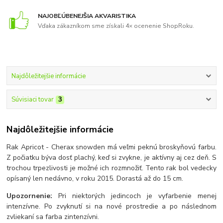
NAJOBĽÚBENEJŠIA AKVARISTIKA
Vďaka zákazníkom sme získali 4× ocenenie ShopRoku.
Najdôležitejšie informácie
Súvisiaci tovar
3
Najdôležitejšie informácie
Rak Apricot - Cherax snowden má veľmi peknú broskyňovú farbu.
Z počiatku býva dosť plachý, keď si zvykne, je aktívny aj cez deň. S
trochou trpezlivosti je možné ich rozmnožiť. Tento rak bol vedecky
opísaný len nedávno, v roku 2015. Dorastá až do 15 cm.
Upozornenie:
Pri niektorých jedincoch je vyfarbenie menej
intenzívne. Po zvyknutí si na nové prostredie a po následnom
zvliekaní sa farba zintenzívni.