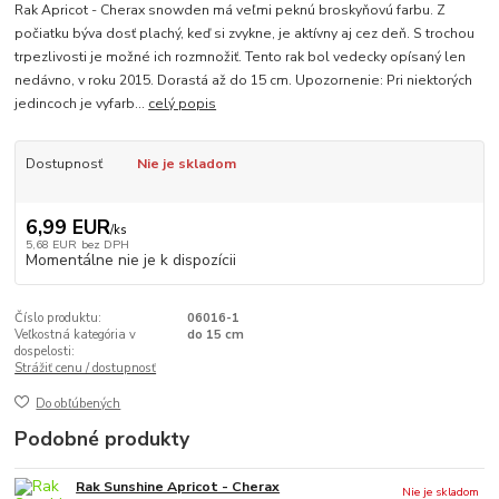
Rak Apricot - Cherax snowden má veľmi peknú broskyňovú farbu. Z
počiatku býva dosť plachý, keď si zvykne, je aktívny aj cez deň. S trochou
trpezlivosti je možné ich rozmnožiť. Tento rak bol vedecky opísaný len
nedávno, v roku 2015. Dorastá až do 15 cm. Upozornenie: Pri niektorých
jedincoch je vyfarb...
celý popis
Dostupnosť
Nie je skladom
6,99 EUR
/
ks
5,68 EUR
bez DPH
Momentálne nie je k dispozícii
Číslo produktu:
06016-1
Veľkostná kategória v
do 15 cm
dospelosti:
Strážiť cenu / dostupnosť
Do obľúbených
Podobné produkty
Rak Sunshine Apricot - Cherax
Nie je skladom