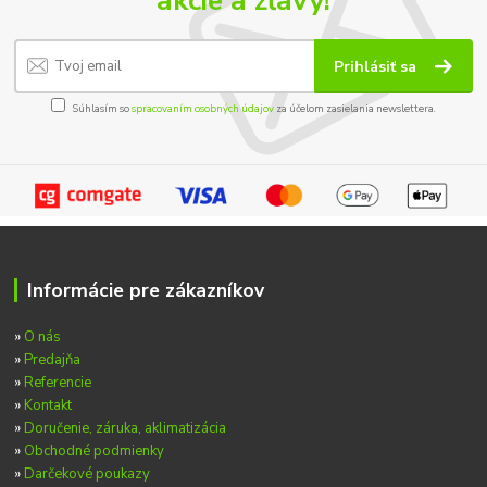
akcie a zľavy!
Prihlásiť sa
Súhlasím so
spracovaním osobných údajov
za účelom zasielania newslettera.
Informácie pre zákazníkov
»
O nás
»
Predajňa
»
Referencie
»
Kontakt
»
Doručenie, záruka, aklimatizácia
»
Obchodné podmienky
»
Darčekové poukazy