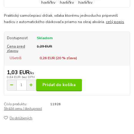
Praktický samolepiaci držiak, vďaka ktorému jednoducho pripevníš
hadicu z automatického dávkovača priamo na okraj akvária.
celý popis
Dostupnosť
Skladom
Cena pred
1,29 EUR
zľavou
Ušetríš
0,26 EUR (
20
% zľava)
1,03 EUR
/
ks
0,84 EUR
bez DPH
Pridať do košíka
Číslo produktu:
11926
Strážiť cenu / dostupnosť
Do obľúbených