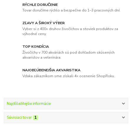
RÝCHLE DORUČENIE
Tovar doručíme rýchlo a bezpečne do 1–3 pracovných dní.
ZĽAVY A ŠIROKÝ VÝBER
Vyber si z 400+ druhov živočíchov a stoviek produktov za
výhodné ceny.
TOP KONDÍCIA
Živočíchy v 700 akváriách sú pod dohľadom skúsených
akvaristov a veterinára.
NAJOBĽÚBENEJŠIA AKVARISTIKA
Vďaka zákazníkom sme získali 4× ocenenie ShopRoku.
Najdôležitejšie informácie
Súvisiaci tovar
1