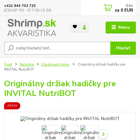
0
ks
+421 944 732 723
za
0 EUR
(ESHOP: PO - PI 7:00-15:30)
Menu
Hľadať
Úvod
Technika
Dávkovače hnojív
Originálny držiak hadičky pre
INVITAL NutriBOT
Originálny držiak hadičky pre
INVITAL NutriBOT
AKCIA