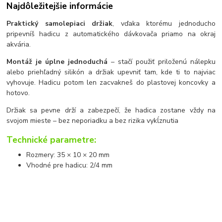
Najdôležitejšie informácie
Praktický samolepiaci držiak
, vďaka ktorému jednoducho
pripevníš hadicu z automatického dávkovača priamo na okraj
akvária.
Montáž je úplne jednoduchá
– stačí použiť priloženú nálepku
alebo priehľadný silikón a držiak upevniť tam, kde ti to najviac
vyhovuje. Hadicu potom len zacvakneš do plastovej koncovky a
hotovo.
Držiak sa pevne drží a zabezpečí, že hadica zostane vždy na
svojom mieste – bez neporiadku a bez rizika vykĺznutia
Technické parametre:
Rozmery: 35 × 10 × 20 mm
Vhodné pre hadicu: 2/4 mm