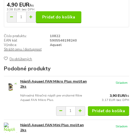
4,90 EUR
/
ks
3,98 EUR
bez DPH
Pridať do košíka
Číslo produktu:
10822
EAN kód:
5905546198240
Výrobca:
Aquael
Strážiť cenu / dostupnosť
Do obľúbených
Podobné produkty
Náplň Aquael FAN Mikro Plus molitan
Skladom
2ks
Náhradná filtračná náplň pre vnútorné filtre
3,90 EUR
/
ks
Aquael FAN Mikro Plus.
3,17 EUR
bez DPH
Pridať do košíka
Náplň Aquael FAN Mini Plus molitan
Skladom
2ks