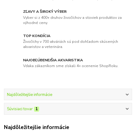
ZĽAVY A ŠIROKÝ VÝBER
Vyber si z 400+ druhov živočíchov a stoviek produktov za
výhodné ceny.
TOP KONDÍCIA
Živočíchy v 700 akváriách sú pod dohľadom skúsených
akvaristov a veterinára.
NAJOBĽÚBENEJŠIA AKVARISTIKA
Vďaka zákazníkom sme získali 4× ocenenie ShopRoku.
Najdôležitejšie informácie
Súvisiaci tovar
1
Najdôležitejšie informácie