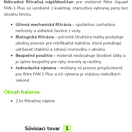
Náhradná filtračná náplň/molitan
pre vnútorné filtre Aquael
FAN-1 Plus sú vyrobené z kvalitnej, starostlivo vybranej peny bez
obsahu fenolu.
Účinná mechanická filtrácia
– spoľahlivo zachytáva
nečistoty a viditeľné častice z vody.
Biologická filtrácia
– pórovitá štruktúra hubky poskytuje
ideálny priestor pre nitrifikačné baktérie, ktoré pomáhajú
udržiavať stabilnú a zdravú rovnováhu v akváriu.
Bezpečné použitie
– materiál neobsahuje škodlivé látky a
je úplne bezpečný pre ryby, krevety aj rastliny.
Jednoduchá výmena
– molitany sú presne prispôsobené
pre filtre FAN 1 Plus a ich výmena je otázkou niekoľkých
sekúnd.
Obsah balenia:
2 ks filtračnej náplne
Súvisiaci tovar
1