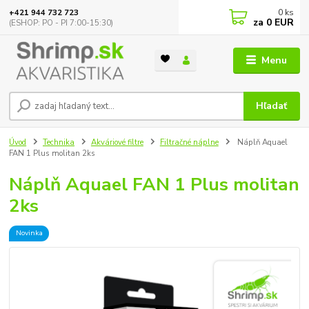
0
ks
+421 944 732 723
za
0 EUR
(ESHOP: PO - PI 7:00-15:30)
Menu
Hľadať
Úvod
Technika
Akváriové filtre
Filtračné náplne
Náplň Aquael
FAN 1 Plus molitan 2ks
Náplň Aquael FAN 1 Plus molitan
2ks
Novinka