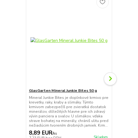
GlasGarten Mineral Junkie Bites 50 g
GlasGarten M
Mineral Junkie Bites je doplnkové krmivo pre
Mineral Junk
krevetky, raky, kraby a slimáky. Týmto
krevetky, rak
krmivom zabezpečíš pre zvieratká dostatok
krmivom zabe
minerálov, dôležitých hlavne pre ich zdravý
minerálov, d
vývin panciera a svalov. U slimákov, vďaka
vývin pancier
strave bohatej na minerály, chrániš ulitu pred
strave bohate
nežiadúcim tvorením drobných jamiek. Krm...
nežiadúcim t
8,89 EUR
12,89 E
/
ks
Skladom
7,23 EUR
bez DPH
10,48 EUR
b