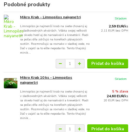
Podobné produkty
Mikro Krab - Limnopilos naiyanetri
Skladom
Limnopilos je najmenší krab na svete chovaný aj
2,59 EUR
/
ks
v sladkovodných akváriách. Vďaka svojej veľkosti
2,11 EUR
bez DPH
sa skvelo hodí aj do nanoakvárií a krevetárií. Radi
sa počas dňa zdržujú na koreňoch plávajúcich
rastlín. Rozmnožujú sa rovnako v sladkej vode, no
žiaľ v zajatí sa to ešte nepodarilo. Tento thajský
minik...
Pridať do košíka
Mikro Krab 10 ks - Limnopilos
Skladom
naiyanetri
Limnopilos je najmenší krab na svete chovaný aj
5 % zľava
v sladkovodných akváriách. Vďaka svojej veľkosti
24,60 EUR
/
ks
sa skvelo hodí aj do nanoakvárií a krevetárií. Radi
20 EUR
bez DPH
sa počas dňa zdržujú na koreňoch plávajúcich
rastlín. Rozmnožujú sa rovnako v sladkej vode, no
žiaľ v zajatí sa to ešte nepodarilo. Tento thajský
minik...
Pridať do košíka