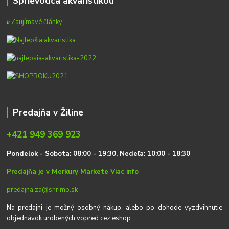
Sprievodca akvaristikou
»
Zaujímavé články
Predajňa v Žiline
+421 949 369 923
P
on
delok
- Sobota: 08:00 - 19:30, Nedeľa: 10:00 - 18:30
Predajňa je v Merkury Markete
Viac info
predajna.za@shrimp.sk
Na predajni je možný osobný nákup, alebo po dohode vyzdvihnutie
objednávok urobených vopred cez eshop.