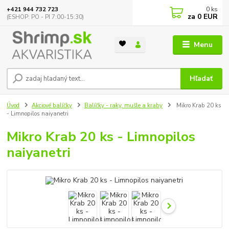
0
ks
+421 944 732 723
za
0 EUR
(ESHOP: PO - PI 7:00-15:30)
Menu
Hľadať
Úvod
Akciové balíčky
Balíčky - raky, mušle a kraby
Mikro Krab 20 ks
- Limnopilos naiyanetri
Mikro Krab 20 ks - Limnopilos
naiyanetri