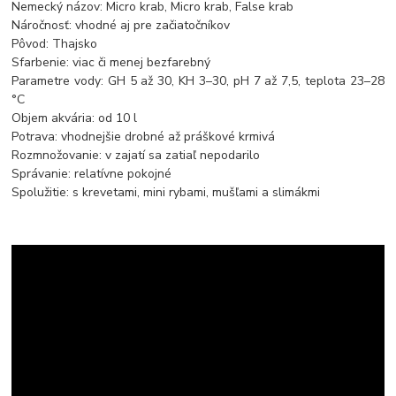
Nemecký názov: Micro krab, Micro krab, False krab
Náročnosť: vhodné aj pre začiatočníkov
Pôvod: Thajsko
Sfarbenie: viac či menej bezfarebný
Parametre vody: GH 5 až 30, KH 3
–⁠
30, pH 7 až 7,5, teplota 23
–⁠
28
°C
Objem akvária: od 10 l
Potrava: vhodnejšie drobné až práškové krmivá
Rozmnožovanie: v zajatí sa zatiaľ nepodarilo
Správanie: relatívne pokojné
Spolužitie: s krevetami, mini rybami, mušľami a slimákmi