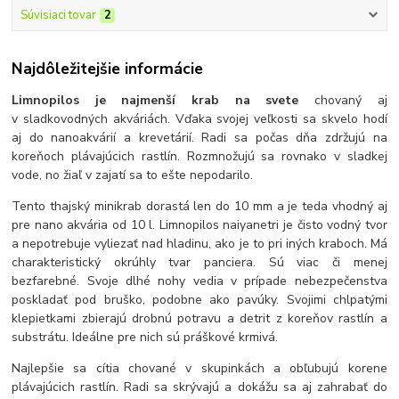
Súvisiaci tovar
2
Najdôležitejšie informácie
Limnopilos je najmenší krab na svete
chovaný aj
v sladkovodných akváriách. Vďaka svojej veľkosti sa skvelo hodí
aj do nanoakvárií a krevetárií. Radi sa počas dňa zdržujú na
koreňoch plávajúcich rastlín. Rozmnožujú sa rovnako v sladkej
vode, no žiaľ v zajatí sa to ešte nepodarilo.
Tento thajský minikrab dorastá len do 10 mm a je teda vhodný aj
pre nano akvária od 10 l. Limnopilos naiyanetri je čisto vodný tvor
a nepotrebuje vyliezať nad hladinu, ako je to pri iných kraboch. Má
charakteristický okrúhly tvar panciera. Sú viac či menej
bezfarebné. Svoje dlhé nohy vedia v prípade nebezpečenstva
poskladať pod bruško, podobne ako pavúky. Svojimi chlpatými
klepietkami zbierajú drobnú potravu a detrit z koreňov rastlín a
substrátu. Ideálne pre nich sú práškové krmivá.
Najlepšie sa cítia chované v skupinkách a obľubujú korene
plávajúcich rastlín. Radi sa skrývajú a dokážu sa aj zahrabať do