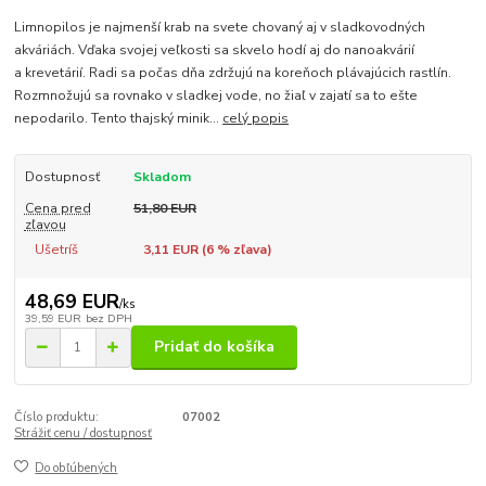
Limnopilos je najmenší krab na svete chovaný aj v sladkovodných
akváriách. Vďaka svojej veľkosti sa skvelo hodí aj do nanoakvárií
a krevetárií. Radi sa počas dňa zdržujú na koreňoch plávajúcich rastlín.
Rozmnožujú sa rovnako v sladkej vode, no žiaľ v zajatí sa to ešte
nepodarilo. Tento thajský minik...
celý popis
Dostupnosť
Skladom
Cena pred
51,80 EUR
zľavou
Ušetríš
3,11 EUR (
6
% zľava)
48,69 EUR
/
ks
39,59 EUR
bez DPH
Pridať do košíka
Číslo produktu:
07002
Strážiť cenu / dostupnosť
Do obľúbených