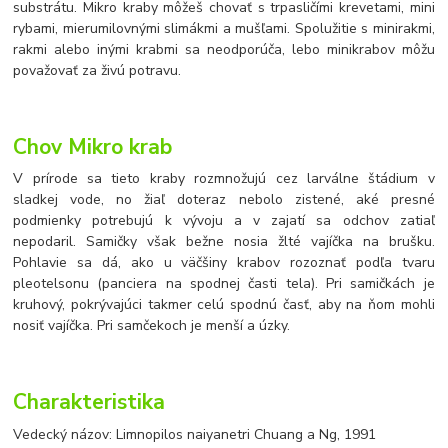
substrátu. Mikro kraby môžeš chovať s trpasličími krevetami, mini
rybami, mierumilovnými slimákmi a mušľami. Spolužitie s minirakmi,
rakmi alebo inými krabmi sa neodporúča, lebo minikrabov môžu
považovať za živú potravu.
Chov Mikro krab
V prírode sa tieto kraby rozmnožujú cez larválne štádium v
sladkej vode, no žiaľ doteraz nebolo zistené, aké presné
podmienky potrebujú k vývoju a v zajatí sa odchov zatiaľ
nepodaril. Samičky však bežne nosia žlté vajíčka na brušku.
Pohlavie sa dá, ako u väčšiny krabov rozoznať podľa tvaru
pleotelsonu (panciera na spodnej časti tela). Pri samičkách je
kruhový, pokrývajúci takmer celú spodnú časť, aby na ňom mohli
nosiť vajíčka. Pri samčekoch je menší a úzky.
Charakteristika
Vedecký názov: Limnopilos naiyanetri Chuang a Ng, 1991