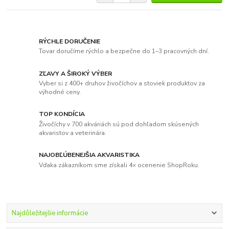
RÝCHLE DORUČENIE
Tovar doručíme rýchlo a bezpečne do 1–3 pracovných dní.
ZĽAVY A ŠIROKÝ VÝBER
Vyber si z 400+ druhov živočíchov a stoviek produktov za
výhodné ceny.
TOP KONDÍCIA
Živočíchy v 700 akváriách sú pod dohľadom skúsených
akvaristov a veterinára.
NAJOBĽÚBENEJŠIA AKVARISTIKA
Vďaka zákazníkom sme získali 4× ocenenie ShopRoku.
Najdôležitejšie informácie