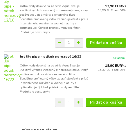
Odtok vody do akvária zo série AquaSteel je
17,90 EUR
/
ks
kvalitný výrobok vyrobený z nerezovej ocele, ktorý
14,55 EUR
bez DPH
dodáva vodu do akvária z externého filtra.
Špeciálne profilovaný výtok zabraňuje efektu príliš
intenzívneho rozvírenia vodnej hladiny a
optimalizuje rýchlosť prietoku vody cez filter.
Produkt je dostupný v...
Pridať do košíka
Jet lily pipe - odtok nerezový 16/22
Skladom
Odtok vody do akvária zo série AquaSteel je
18,90 EUR
/
ks
kvalitný výrobok vyrobený z nerezovej ocele, ktorý
15,37 EUR
bez DPH
dodáva vodu do akvária z externého filtra.
Špeciálne profilovaný výtok zabraňuje efektu príliš
intenzívneho rozvírenia vodnej hladiny a
optimalizuje rýchlosť prietoku vody cez filter.
Produkt je dostupný v...
Pridať do košíka