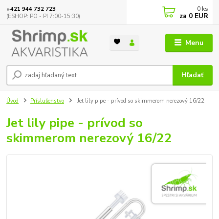
0
ks
+421 944 732 723
za
0 EUR
(ESHOP: PO - PI 7:00-15:30)
Menu
Hľadať
Úvod
Príslušenstvo
Jet lily pipe - prívod so skimmerom nerezový 16/22
Jet lily pipe - prívod so
skimmerom nerezový 16/22