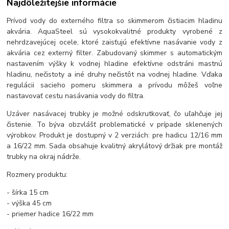
Najdôležitejšie informácie
Prívod vody do externého filtra so skimmerom čistiacim hladinu
akvária. AquaSteel sú vysokokvalitné produkty vyrobené z
nehrdzavejúcej ocele, ktoré zaisťujú efektívne nasávanie vody z
akvária cez externý filter. Zabudovaný skimmer s automatickým
nastavením výšky k vodnej hladine efektívne odstráni mastnú
hladinu, nečistoty a iné druhy nečistôt na vodnej hladine. Vďaka
regulácii sacieho pomeru skimmera a prívodu môžeš voľne
nastavovať cestu nasávania vody do filtra.
Uzáver nasávacej trubky je možné odskrutkovať, čo uľahčuje jej
čistenie. To býva obzvlášť problematické v prípade sklenených
výrobkov. Produkt je dostupný v 2 verziách: pre hadicu 12/16 mm
a 16/22 mm. Sada obsahuje kvalitný akrylátový držiak pre montáž
trubky na okraj nádrže.
Rozmery produktu:
- šírka 15 cm
- výška 45 cm
- priemer hadice 16/22 mm