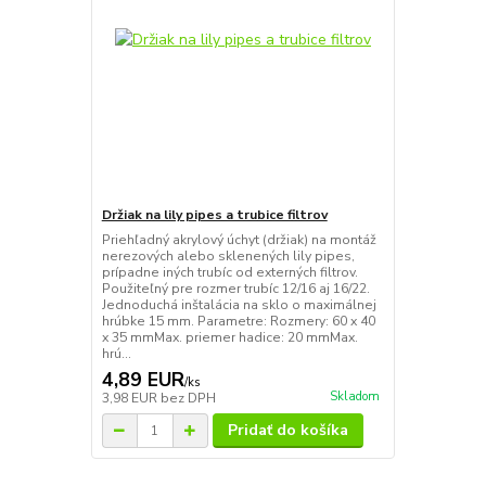
Držiak na lily pipes a trubice filtrov
Priehľadný akrylový úchyt (držiak) na montáž
nerezových alebo sklenených lily pipes,
prípadne iných trubíc od externých filtrov.
Použiteľný pre rozmer trubíc 12/16 aj 16/22.
Jednoduchá inštalácia na sklo o maximálnej
hrúbke 15 mm. Parametre: Rozmery: 60 x 40
x 35 mmMax. priemer hadice: 20 mmMax.
hrú...
4,89 EUR
/
ks
Skladom
3,98 EUR
bez DPH
Pridať do košíka