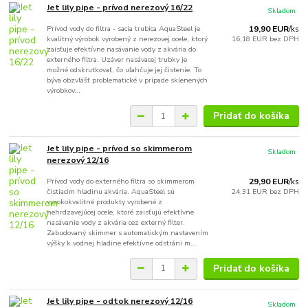
Jet lily pipe - prívod nerezový 16/22
Skladom
Prívod vody do filtra - sacia trubica AquaSteel je
19,90 EUR
/
ks
kvalitný výrobok vyrobený z nerezovej ocele, ktorý
16,18 EUR
bez DPH
zaisťuje efektívne nasávanie vody z akvária do
externého filtra. Uzáver nasávacej trubky je
možné odskrutkovať, čo uľahčuje jej čistenie. To
býva obzvlášť problematické v prípade sklenených
výrobkov...
Pridať do košíka
Jet lily pipe - prívod so skimmerom
Skladom
nerezový 12/16
Prívod vody do externého filtra so skimmerom
29,90 EUR
/
ks
čistiacim hladinu akvária. AquaSteel sú
24,31 EUR
bez DPH
vysokokvalitné produkty vyrobené z
nehrdzavejúcej ocele, ktoré zaisťujú efektívne
nasávanie vody z akvária cez externý filter.
Zabudovaný skimmer s automatickým nastavením
výšky k vodnej hladine efektívne odstráni m...
Pridať do košíka
Jet lily pipe - odtok nerezový 12/16
Skladom