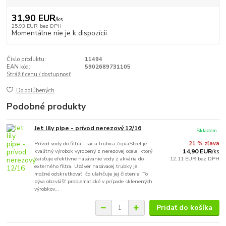
31,90 EUR
/
ks
25,93 EUR
bez DPH
Momentálne nie je k dispozícii
Číslo produktu:
11494
EAN kód:
5902689731105
Strážiť cenu / dostupnosť
Do obľúbených
Podobné produkty
Jet lily pipe - prívod nerezový 12/16
Skladom
Prívod vody do filtra - sacia trubica AquaSteel je
21 % zľava
kvalitný výrobok vyrobený z nerezovej ocele, ktorý
14,90 EUR
/
ks
zaisťuje efektívne nasávanie vody z akvária do
12,11 EUR
bez DPH
externého filtra. Uzáver nasávacej trubky je
možné odskrutkovať, čo uľahčuje jej čistenie. To
býva obzvlášť problematické v prípade sklenených
výrobkov...
Pridať do košíka