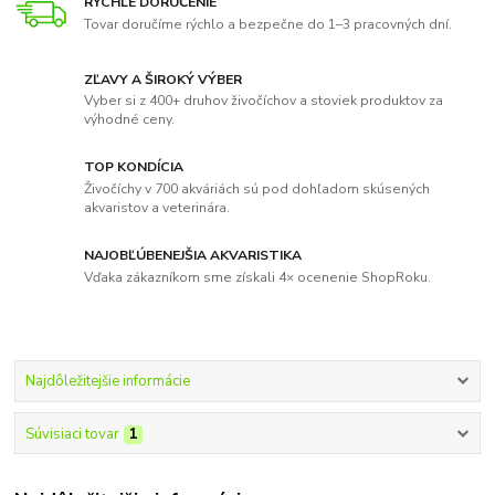
RÝCHLE DORUČENIE
Tovar doručíme rýchlo a bezpečne do 1–3 pracovných dní.
ZĽAVY A ŠIROKÝ VÝBER
Vyber si z 400+ druhov živočíchov a stoviek produktov za
výhodné ceny.
TOP KONDÍCIA
Živočíchy v 700 akváriách sú pod dohľadom skúsených
akvaristov a veterinára.
NAJOBĽÚBENEJŠIA AKVARISTIKA
Vďaka zákazníkom sme získali 4× ocenenie ShopRoku.
Najdôležitejšie informácie
Súvisiaci tovar
1