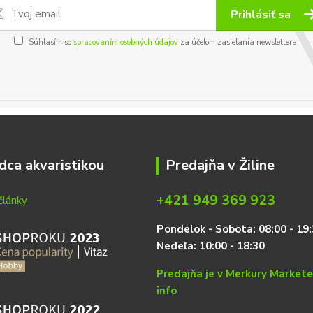
Prihlásiť sa
Súhlasím so
spracovaním osobných údajov
za účelom zasielania newslettera.
dca akvaristikou
Predajňa v Žiline
+421 949 369 923
články
P
on
delok
- Sobota: 08:00 - 19:
Nedeľa: 10:00 - 18:30
Predajňa je v Merkury Market
info