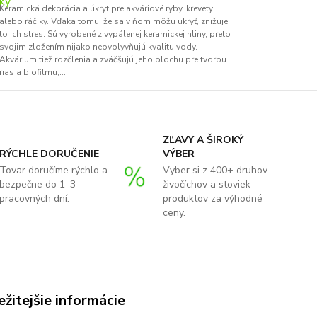
Keramická dekorácia a úkryt pre akváriové ryby, krevety
alebo ráčiky. Vďaka tomu, že sa v ňom môžu ukryť, znižuje
to ich stres. Sú vyrobené z vypálenej keramickej hliny, preto
svojim zložením nijako neovplyvňujú kvalitu vody.
Akvárium tiež rozčlenia a zväčšujú jeho plochu pre tvorbu
rias a biofilmu,...
ZĽAVY A ŠIROKÝ
RÝCHLE DORUČENIE
VÝBER
Tovar doručíme rýchlo a
Vyber si z 400+ druhov
bezpečne do 1–3
živočíchov a stoviek
pracovných dní.
produktov za výhodné
ceny.
žitejšie informácie