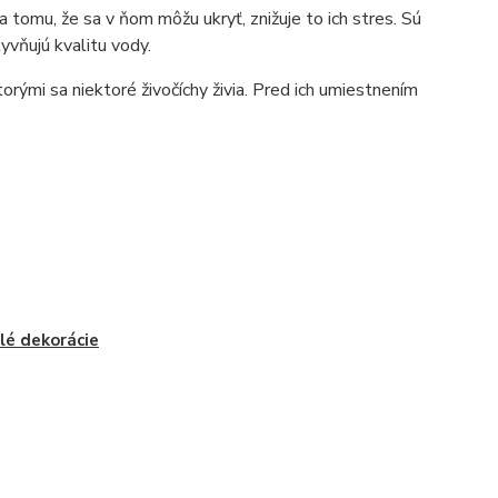
a tomu, že sa v ňom môžu ukryť, znižuje to ich stres. Sú
yvňujú kvalitu vody.
torými sa niektoré živočíchy živia. Pred ich umiestnením
é dekorácie