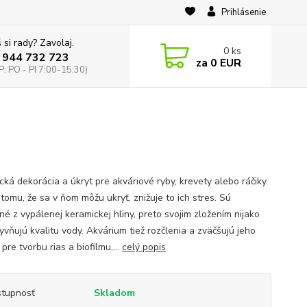
Prihlásenie
 si rady? Zavolaj.
0
ks
 944 732 723
za
0 EUR
: PO - PI 7:00-15:30)
cká dekorácia a úkryt pre akváriové ryby, krevety alebo ráčiky.
tomu, že sa v ňom môžu ukryť, znižuje to ich stres. Sú
né z vypálenej keramickej hliny, preto svojim zložením nijako
yvňujú kvalitu vody. Akvárium tiež rozčlenia a zväčšujú jeho
pre tvorbu rias a biofilmu,...
celý popis
tupnosť
Skladom