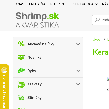
O NÁS
PREDAJŇA
REFERENCIE
SPRIEVODCA
NÁK
Úvod
D
Akciové balíčky
Kera
Novinky
Ryby
Krevety
Slimáky