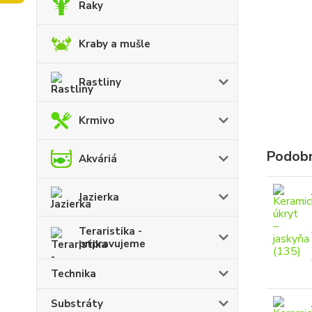
Raky
Kraby a mušle
Rastliny
Krmivo
Podobn
Akváriá
Jazierka
Teraristika -
pripravujeme
Technika
Substráty