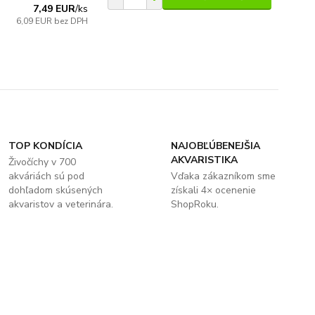
7,49 EUR
/
ks
6,09 EUR
bez DPH
TOP KONDÍCIA
NAJOBĽÚBENEJŠIA
AKVARISTIKA
Živočíchy v 700
akváriách sú pod
Vďaka zákazníkom sme
dohľadom skúsených
získali 4× ocenenie
akvaristov a veterinára.
ShopRoku.