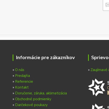
Informácie pre zákazníkov
Sprievo
»
O nás
»
Zaujímavé 
»
Predajňa
»
Referencie
»
Kontakt
»
Doručenie, záruka, aklimatizácia
»
Obchodné podmienky
»
Darčekové poukazy