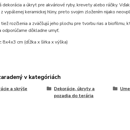
 dekorácia a úkryt pre akváriové ryby, krevety alebo ráčiky. Vďak
z vypálenej keramickej hliny, preto svojim zložením nijako neovpl
tiež rozčlenia a zväčšujú jeho plochu pre tvorbu rias a biofilmu, k
ia odporúčame dôkladne umyť.
:
8x4x3 cm (dĺžka x šírka x výška)
zaradený v kategóriách
ácie a skrýše
Dekorácie, úkryty a
Umel
pozadia do terária