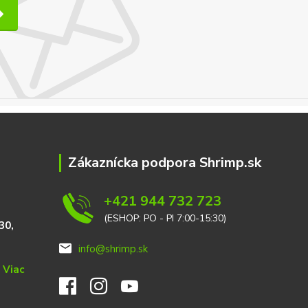
Zákaznícka podpora Shrimp.sk
+421 944 732 723
(ESHOP: PO - PI 7:00-15:30)
30,
info@shrimp.sk
e
Viac