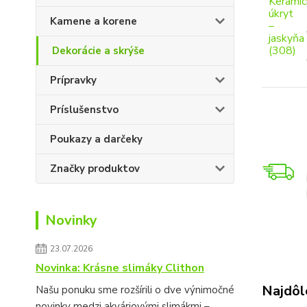
Kamene a korene
Dekorácie a skrýše
Prípravky
Príslušenstvo
Poukazy a darčeky
Značky produktov
Novinky
23.07.2026
Novinka: Krásne slimáky Clithon
Najdôle
Našu ponuku sme rozšírili o dve výnimočné
novinky medzi akváriovými slimákmi –