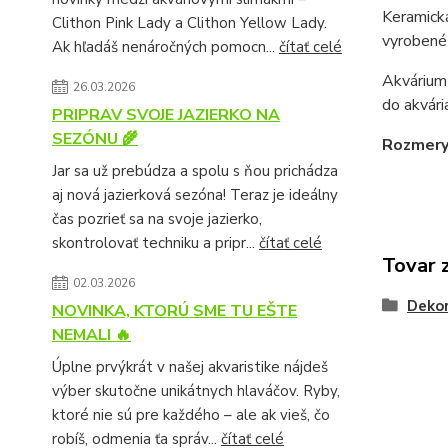
Keramická
Clithon Pink Lady a Clithon Yellow Lady.
vyrobené 
Ak hľadáš nenáročných pomocn...
čítať celé
Akvárium 
26.03.2026
do akvár
PRIPRAV SVOJE JAZIERKO NA
SEZÓNU 🌾
Rozmery
Jar sa už prebúdza a spolu s ňou prichádza
aj nová jazierková sezóna! Teraz je ideálny
čas pozrieť sa na svoje jazierko,
skontrolovať techniku a pripr...
čítať celé
Tovar 
02.03.2026
Dekor
NOVINKA, KTORÚ SME TU EŠTE
NEMALI 🔥
Úplne prvýkrát v našej akvaristike nájdeš
výber skutočne unikátnych hlaváčov. Ryby,
ktoré nie sú pre každého – ale ak vieš, čo
robíš, odmenia ťa správ...
čítať celé