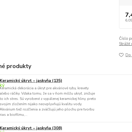
7,
6,0
Číslo p
Strážiť
Do 
é produkty
Keramický úkryt – jaskyňa (135)
Keramická dekorácia a úkryt pre akváriové ryby, krevety
alebo ráčiky. Vďaka tomu, že sa v ňom môžu ukryť, znižuje
to ich stres. Sú vyrobené z vypálenej keramickej hliny, preto
svojim zložením nijako neovplyvňujú kvalitu vody.
Akvárium tiež rozčlenia a zväčšujú jeho plochu pre tvorbu
rias a biofilmu,...
Keramický úkryt – jaskyňa (308)