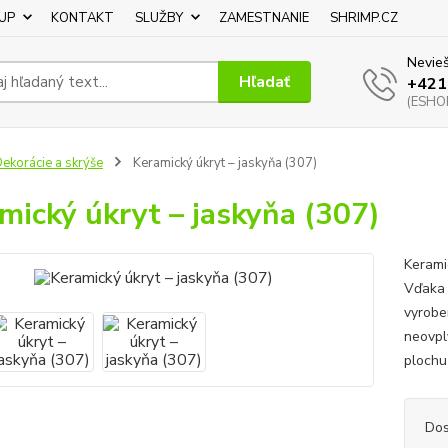
UP
KONTAKT
SLUŽBY
ZAMESTNANIE
SHRIMP.CZ
Nevieš
Hľadať
+421
(ESHOP
ekorácie a skrýše
Keramický úkryt – jaskyňa (307)
mický úkryt – jaskyňa (307)
Kerami
Vďaka 
vyrobe
neovpl
plochu 
Dos