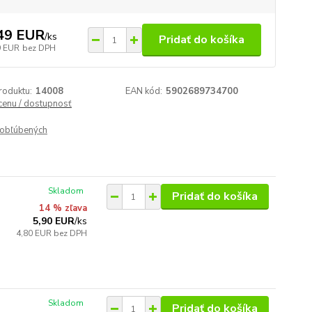
49 EUR
/
ks
Pridať do košíka
9 EUR
bez DPH
roduktu:
14008
EAN kód:
5902689734700
 cenu / dostupnosť
obľúbených
Skladom
Pridať do košíka
14 % zľava
5,90 EUR
/
ks
4,80 EUR
bez DPH
Skladom
Pridať do košíka