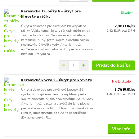
Keramické trubičky 6 – úkryt pre
Skladom
krevety a ráčiky
Úkryt a dekorácia pre akváriové krevety alebo
7,90 EUR
/
ks
ráčiky. Vďaka tomu, že sa v rúrkach môžu ukryť,
6,42 EUR
bez DPH
znižuje to ich stres. Sú vyrobené z vypálenej
keramickej hliny, preto svojim zložením nijako
neovplyvňujú kvalitu vody. Akvárium tiež
rozčlenia a zväčšujú jeho plochu pre tvorbu rias a
biofilmu, ktorými sa ...
Pridať do košíka
Keramická kocka 2 – úkryt pre krevety
Nie je skladom
Úkryt a dekorácia pre akváriové krevety. Sú
1,79 EUR
/
ks
vyrobené z vypálenej keramickej hliny, preto
1,46 EUR
bez DPH
svojim zložením nijako neovplyvňujú kvalitu vody.
Akvárium tiež rozčlenia a zväčšujú jeho plochu
pre tvorbu rias a biofilmu, ktorými sa krevety živia.
Pred jej umiestnením do akvária odporúčame
dôkladne umyť. R...
Viac info