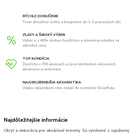
RÝCHLE DORUČENIE
Tovar doručíme rýchlo a bezpečne do 1–3 pracovných dní.
ZĽAVY A ŠIROKÝ VÝBER
Vyber si z 400+ druhov živočíchov a stoviek produktov za
výhodné ceny.
TOP KONDÍCIA
Živočíchy v 700 akváriách sú pod dohľadom skúsených
akvaristov a veterinára.
NAJOBĽÚBENEJŠIA AKVARISTIKA
Vďaka zákazníkom sme získali 4× ocenenie ShopRoku.
Najdôležitejšie informácie
Úkryt a dekorácia pre akváriové krevety. Sú vyrobené z vypálenej