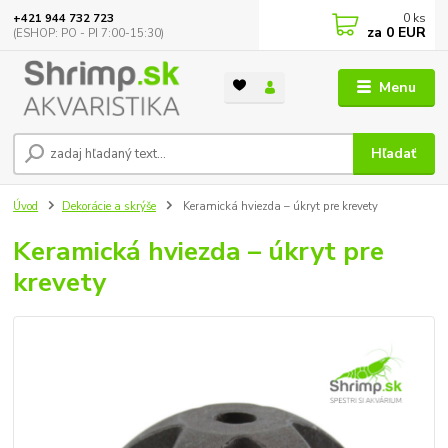
0
ks
+421 944 732 723
za
0 EUR
(ESHOP: PO - PI 7:00-15:30)
Menu
Hľadať
Úvod
Dekorácie a skrýše
Keramická hviezda – úkryt pre krevety
Keramická hviezda – úkryt pre
krevety