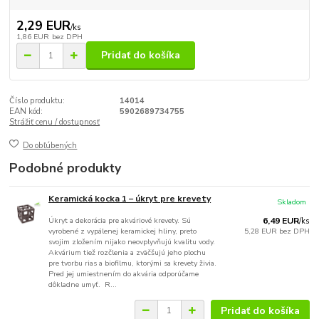
2,29 EUR
/
ks
1,86 EUR
bez DPH
Pridať do košíka
Číslo produktu:
14014
EAN kód:
5902689734755
Strážiť cenu / dostupnosť
Do obľúbených
Podobné produkty
Keramická kocka 1 – úkryt pre krevety
Skladom
Úkryt a dekorácia pre akváriové krevety. Sú
6,49 EUR
/
ks
vyrobené z vypálenej keramickej hliny, preto
5,28 EUR
bez DPH
svojim zložením nijako neovplyvňujú kvalitu vody.
Akvárium tiež rozčlenia a zväčšujú jeho plochu
pre tvorbu rias a biofilmu, ktorými sa krevety živia.
Pred jej umiestnením do akvária odporúčame
dôkladne umyť. R...
Pridať do košíka