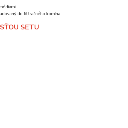
 médiami
dovaný do filtračného komína
ASŤOU SETU