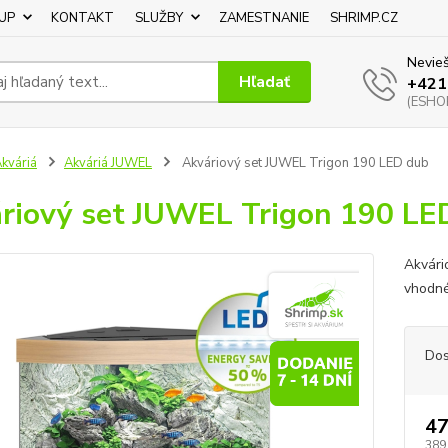
UP
KONTAKT
SLUŽBY
ZAMESTNANIE
SHRIMP.CZ
Nevieš
Hľadať
+421
(ESHOP
kváriá
Akváriá JUWEL
Akváriový set JUWEL Trigon 190 LED dub
riový set JUWEL Trigon 190 LE
Akvári
vhodné
Dos
4
389