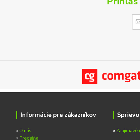
Prihlás
Informácie pre zákazníkov
Sprievo
»
O nás
»
Zaujímavé 
»
Predajňa