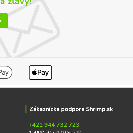
a zľavy!
Zákaznícka podpora Shrimp.sk
+421 944 732 723
(ESHOP: PO - PI 7:00-15:30)