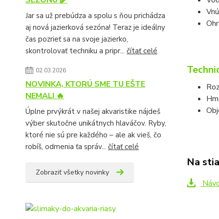
SEZÓNU 🌾
Vnú
Jar sa už prebúdza a spolu s ňou prichádza
Ohr
aj nová jazierková sezóna! Teraz je ideálny
čas pozrieť sa na svoje jazierko,
skontrolovať techniku a pripr...
čítať celé
Techni
02.03.2026
NOVINKA, KTORÚ SME TU EŠTE
Roz
NEMALI 🔥
Hmo
Obj
Úplne prvýkrát v našej akvaristike nájdeš
výber skutočne unikátnych hlaváčov. Ryby,
ktoré nie sú pre každého – ale ak vieš, čo
robíš, odmenia ťa správ...
čítať celé
Na sti
Zobraziť všetky novinky
Návo