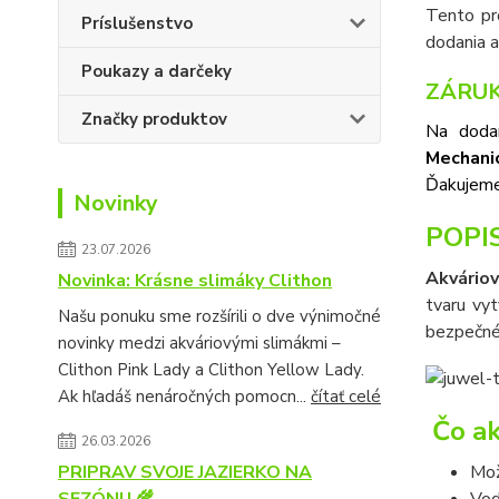
Tento pr
Príslušenstvo
dodania 
Poukazy a darčeky
ZÁRUK
Značky produktov
Na doda
Mechani
Ďakujeme
Novinky
POPI
23.07.2026
Akvário
Novinka: Krásne slimáky Clithon
tvaru vyt
Našu ponuku sme rozšírili o dve výnimočné
bezpečné
novinky medzi akváriovými slimákmi –
Clithon Pink Lady a Clithon Yellow Lady.
Ak hľadáš nenáročných pomocn...
čítať celé
Čo ak
26.03.2026
Mož
PRIPRAV SVOJE JAZIERKO NA
Vod