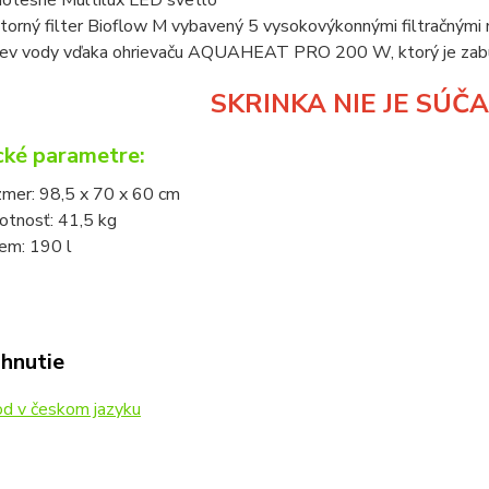
torný filter Bioflow M vybavený 5 vysokovýkonnými filtračnými
ev vody vďaka ohrievaču AQUAHEAT PRO 200 W, ktorý je zabu
SKRINKA NIE JE SÚČ
cké parametre:
mer: 98,5 x 70 x 60 cm
tnosť: 41,5 kg
em: 190 l
ahnutie
d v českom jazyku