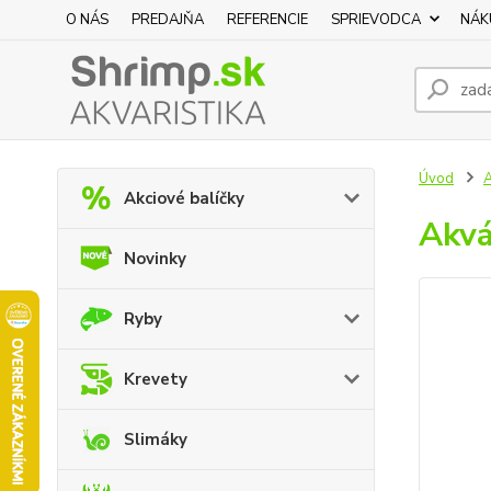
O NÁS
PREDAJŇA
REFERENCIE
SPRIEVODCA
NÁK
Úvod
A
Akciové balíčky
Akvá
Novinky
Ryby
Krevety
Slimáky