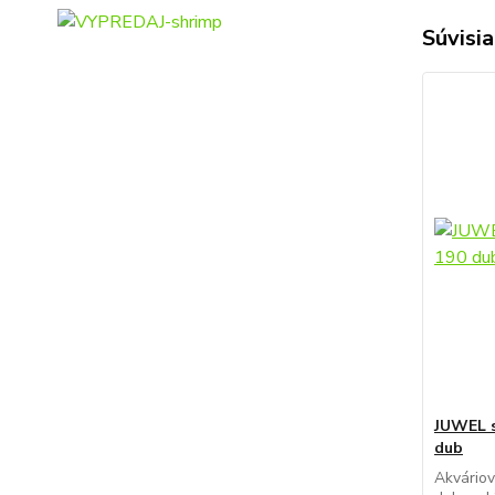
Súvisia
JUWEL s
dub
Akváriov