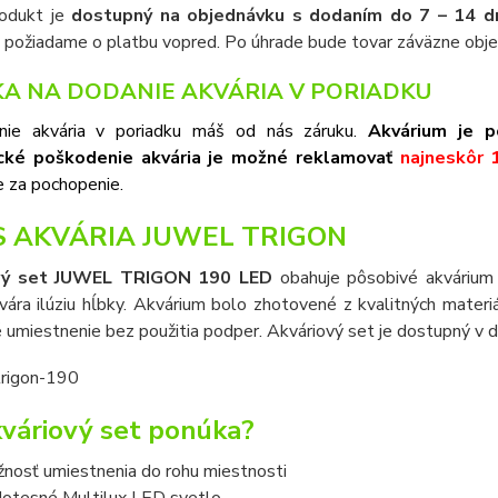
odukt je
dostupný na objednávku s dodaním do 7 – 14 dn
a požiadame o platbu vopred. Po úhrade bude tovar záväzne obj
A NA DODANIE AKVÁRIA V PORIADKU
nie akvária v poriadku máš od nás záruku.
Akvárium je p
cké poškodenie akvária je možné reklamovať
najneskôr 
 za pochopenie.
S AKVÁRIA JUWEL TRIGON
vý set JUWEL TRIGON 190 LED
obahuje pôsobivé akvárium 
vára ilúziu hĺbky. Akvárium bolo zhotovené z kvalitných mater
 umiestnenie bez použitia podper. Akváriový set je dostupný v 
váriový set ponúka?
nosť umiestnenia do rohu miestnosti
otesné Multilux LED svetlo