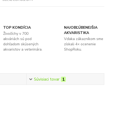
TOP KONDÍCIA
NAJOBĽÚBENEJŠIA
AKVARISTIKA
Živočíchy v 700
akváriách sú pod
Vďaka zákazníkom sme
dohľadom skúsených
získali 4× ocenenie
akvaristov a veterinára.
ShopRoku.
Súvisiaci tovar
1