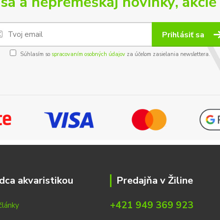
 sa a nepremeškaj novinky, akcie 
Prihlásiť sa
Súhlasím so
spracovaním osobných údajov
za účelom zasielania newslettera.
dca akvaristikou
Predajňa v Žiline
+421 949 369 923
články