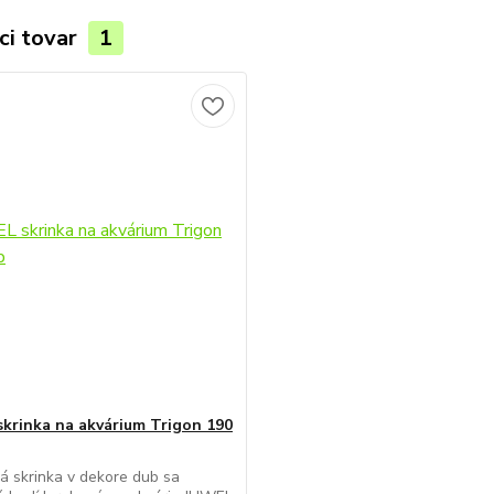
ci tovar
1
krinka na akvárium Trigon 190
á skrinka v dekore dub sa