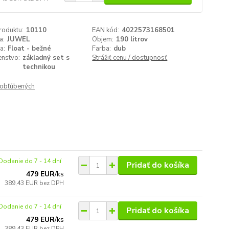
roduktu:
10110
EAN kód:
4022573168501
a:
JUWEL
Objem:
190 litrov
a:
Float - bežné
Farba:
dub
enstvo:
základný set s
Strážiť cenu / dostupnosť
technikou
obľúbených
Dodanie do 7 - 14 dní
Pridať do košíka
479 EUR
/
ks
389,43 EUR
bez DPH
Dodanie do 7 - 14 dní
Pridať do košíka
479 EUR
/
ks
389,43 EUR
bez DPH