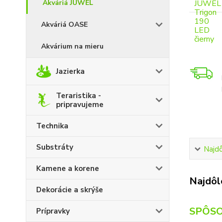
Akváriá JUWEL
Akváriá OASE
Akvárium na mieru
Jazierka
Teraristika -
pripravujeme
Technika
Substráty
Najdô
Kamene a korene
Najdôle
Dekorácie a skrýše
SPÔSO
Prípravky