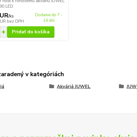
é hodí k rohovému akváriu JUWEL
90 LED.
EUR
Dodanie do 7 -
/
ks
14 dní
EUR
bez DPH
Pridať do košíka
zaradený v kategóriách
iá
Akváriá JUWEL
JUW