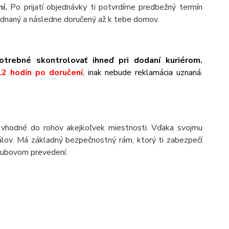
í.
Po prijatí objednávky ti potvrdíme predbežný termín
ednaný a následne doručený až k tebe domov.
otrebné skontrolovať ihneď pri dodaní kuriérom.
12 hodín po doručení
, inak nebude reklamácia uznaná.
vhodné do rohov akejkoľvek miestnosti. Vďaka svojmu
iálov. Má základný bezpečnostný rám, ktorý ti zabezpečí
dubovom prevedení.