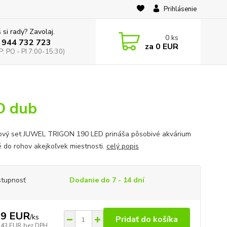
Prihlásenie
 si rady? Zavolaj.
0
ks
 944 732 723
za
0 EUR
: PO - PI 7:00-15:30)
D dub
ový set JUWEL TRIGON 190 LED prináša pôsobivé akvárium
 do rohov akejkoľvek miestnosti.
celý popis
tupnosť
Dodanie do 7 - 14 dní
79 EUR
/
ks
Pridať do košíka
,43 EUR
bez DPH