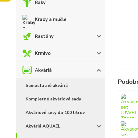
Raky
Kraby a mušle
Rastliny
Krmivo
Akváriá
Podobn
Samostatné akváriá
Kompletné akváriové sady
Akváriové sety do 100 litrov
Akváriá AQUAEL