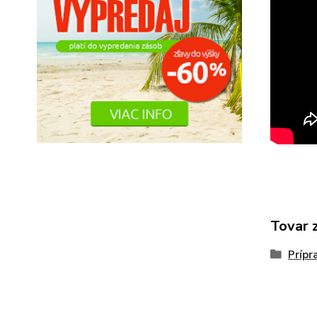
Tovar 
Prípr