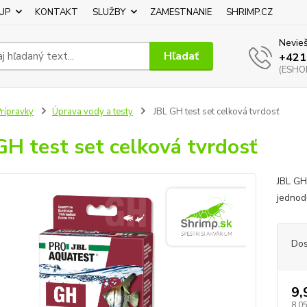
UP
KONTAKT
SLUŽBY
ZAMESTNANIE
SHRIMP.CZ
Nevieš
Hľadať
+421
(ESHOP
rípravky
Úprava vody a testy
JBL GH test set celková tvrdosť
GH test set celková tvrdosť
JBL GH 
jednod
Dos
9,
8,0