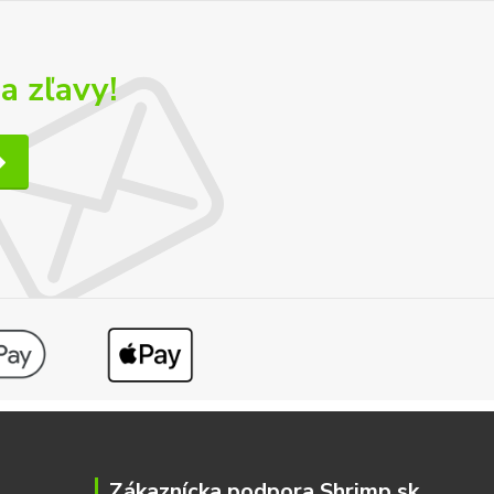
a zľavy!
Zákaznícka podpora Shrimp.sk