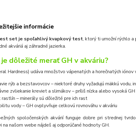
žitejšie informácie
est set je spoľahlivý kvapkový test
, ktorý ti umožní rýchlo a
né akváriá aj záhradné jazierka.
 je dôležité merať GH v akváriu?
ral Hardness) udáva množstvo vápenatých a horečnatých iónov v
avie rýb a bezstavovcov – niektoré druhy vyžadujú mäkkú vodu, i
ávne zvliekanie kreviet a slimákov – príliš nízka alebo vysoká 
t rastlín – minerály sú dôležité pre ich rast
bilitu vody – GH ovplyvňuje celkovú rovnováhu v akváriu
bežných spoločenských akvárií funguje dobre pri strednej tvrdo
ovi na našom webe nájdeš aj odporúčané hodnoty GH.