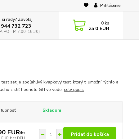
Prihlásenie
 si rady? Zavolaj.
0
ks
 944 732 723
za
0 EUR
: PO - PI 7:00-15:30)
test set je spoľahlivý kvapkový test, ktorý ti umožní rýchlo a
ucho zistiť hodnotu GH vo vode.
celý popis
tupnosť
Skladom
90 EUR
/
ks
Pridať do košíka
5 EUR
bez DPH