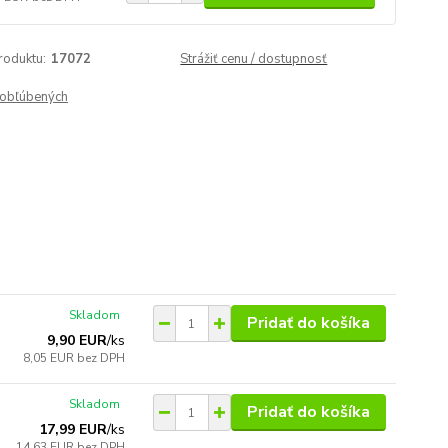
roduktu:
17072
Strážiť cenu / dostupnosť
obľúbených
Skladom
Pridať do košíka
9,90 EUR
/
ks
8,05 EUR
bez DPH
Skladom
Pridať do košíka
17,99 EUR
/
ks
14,63 EUR
bez DPH