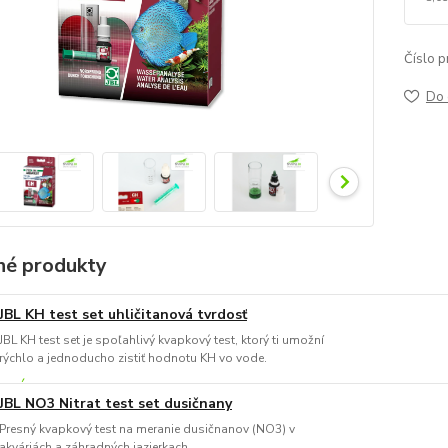
Číslo p
Do 
é produkty
JBL KH test set uhličitanová tvrdosť
JBL KH test set je spoľahlivý kvapkový test, ktorý ti umožní
rýchlo a jednoducho zistiť hodnotu KH vo vode.
JBL NO3 Nitrat test set dusičnany
Presný kvapkový test na meranie dusičnanov (NO3) v
akváriách a záhradných jazierkach.