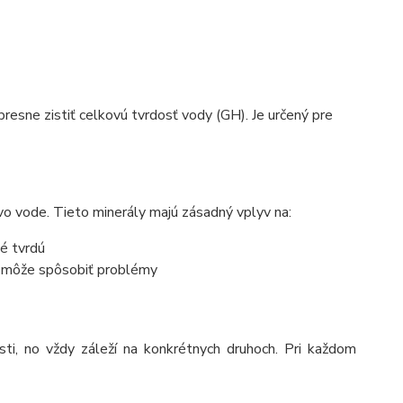
 presne zistiť celkovú tvrdosť vody (GH). Je určený pre
o vode. Tieto minerály majú zásadný vplyv na:
né tvrdú
GH môže spôsobiť problémy
sti, no vždy záleží na konkrétnych druhoch. Pri každom