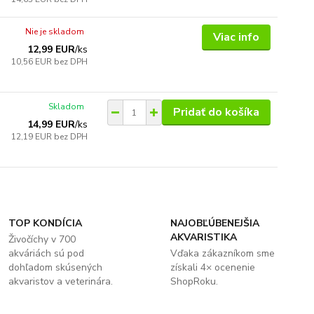
Nie je skladom
Viac info
12,99 EUR
/
ks
10,56 EUR
bez DPH
Skladom
Pridať do košíka
14,99 EUR
/
ks
12,19 EUR
bez DPH
TOP KONDÍCIA
NAJOBĽÚBENEJŠIA
AKVARISTIKA
Živočíchy v 700
akváriách sú pod
Vďaka zákazníkom sme
dohľadom skúsených
získali 4× ocenenie
akvaristov a veterinára.
ShopRoku.