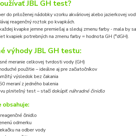
oužívať JBL GH test?
er do priloženej nádobky vzorku akváriovej alebo jazierkovej vod
dávaj reagenčný roztok po kvapkách.
každej kvapke jemne premiešaj a sleduj zmenu farby - mala by sa
et kvapiek potrebných na zmenu farby = hodnota GH (°dGH).
é výhody JBL GH testu:
sné meranie celkovej tvrdosti vody (GH)
noduché použitie – ideálne aj pre začiatočníkov
mžitý výsledok bez čakania
50 meraní z jedného balenia
vu plniteľný test – stačí dokúpiť
náhradné činidlo
e obsahuje:
reagenčné činidlo
enenú odmerku
iekačku na odber vody