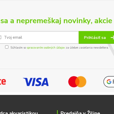
 sa a nepremeškaj novinky, akcie 
Prihlásiť sa
Súhlasím so
spracovaním osobných údajov
za účelom zasielania newslettera.
dca akvaristikou
Predajňa v Žiline