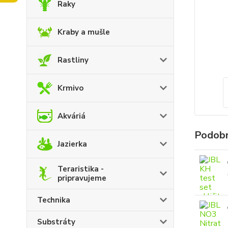
Raky
Kraby a mušle
Rastliny
Krmivo
Akváriá
Podobn
Jazierka
Teraristika -
pripravujeme
Technika
Substráty