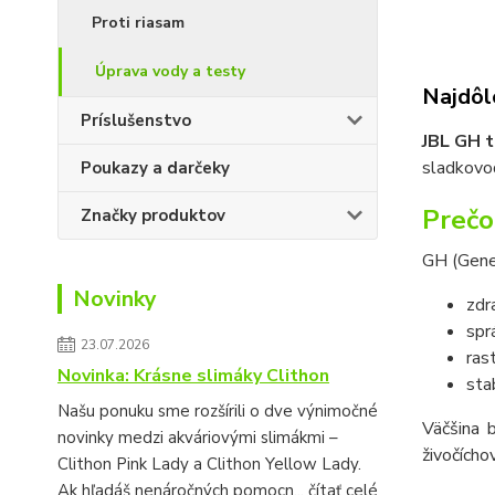
Proti riasam
Úprava vody a testy
Najdôle
Príslušenstvo
JBL GH t
sladkovod
Poukazy a darčeky
Prečo
Značky produktov
GH (Gene
Novinky
zdr
spr
23.07.2026
ras
Novinka: Krásne slimáky Clithon
sta
Našu ponuku sme rozšírili o dve výnimočné
Väčšina 
novinky medzi akváriovými slimákmi –
živočích
Clithon Pink Lady a Clithon Yellow Lady.
Ak hľadáš nenáročných pomocn...
čítať celé