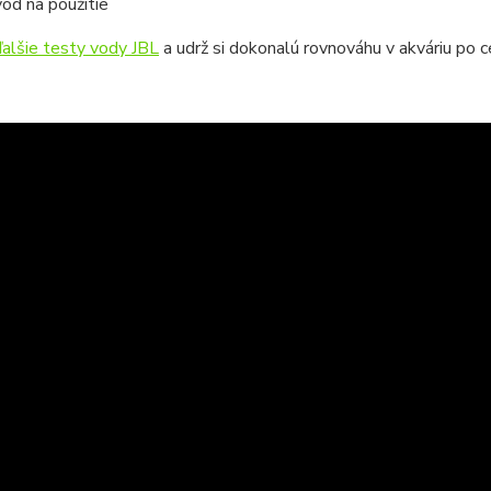
od na použitie
ďalšie testy vody JBL
a udrž si dokonalú rovnováhu v akváriu po ce