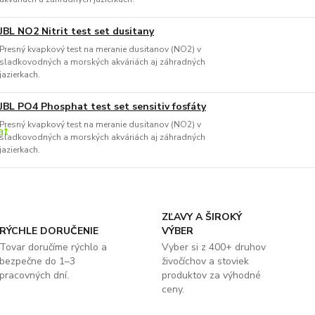
JBL NO2 Nitrit test set dusitany
Presný kvapkový test na meranie dusitanov (NO2) v
sladkovodných a morských akváriách aj záhradných
jazierkach.
JBL PO4 Phosphat test set sensitiv fosfáty
Presný kvapkový test na meranie dusitanov (NO2) v
sladkovodných a morských akváriách aj záhradných
jazierkach.
ZĽAVY A ŠIROKÝ
RÝCHLE DORUČENIE
VÝBER
Tovar doručíme rýchlo a
Vyber si z 400+ druhov
bezpečne do 1–3
živočíchov a stoviek
pracovných dní.
produktov za výhodné
ceny.