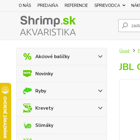
O NÁS
PREDAJŇA
REFERENCIE
SPRIEVODCA
NÁK
Úvod
P
Akciové balíčky
JBL 
Novinky
Ryby
Krevety
Slimáky