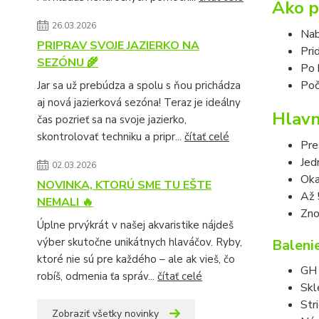
Ako p
26.03.2026
Nab
PRIPRAV SVOJE JAZIERKO NA
Pri
SEZÓNU 🌾
Po 
Poč
Jar sa už prebúdza a spolu s ňou prichádza
aj nová jazierková sezóna! Teraz je ideálny
Hlavn
čas pozrieť sa na svoje jazierko,
skontrolovať techniku a pripr...
čítať celé
Pre
Jed
02.03.2026
Oka
NOVINKA, KTORÚ SME TU EŠTE
Až 
NEMALI 🔥
Zno
Úplne prvýkrát v našej akvaristike nájdeš
výber skutočne unikátnych hlaváčov. Ryby,
Baleni
ktoré nie sú pre každého – ale ak vieš, čo
GH 
robíš, odmenia ťa správ...
čítať celé
Skl
Str
Zobraziť všetky novinky