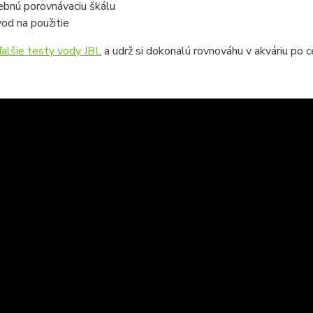
ebnú porovnávaciu škálu
od na použitie
ďalšie testy vody JBL
a udrž si dokonalú rovnováhu v akváriu po ce