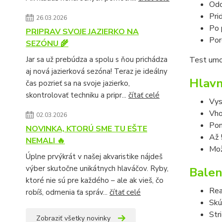
Odo
Pri
26.03.2026
Po 
PRIPRAV SVOJE JAZIERKO NA
Por
SEZÓNU 🌾
Jar sa už prebúdza a spolu s ňou prichádza
Test umož
aj nová jazierková sezóna! Teraz je ideálny
Hlavn
čas pozrieť sa na svoje jazierko,
skontrolovať techniku a pripr...
čítať celé
Vys
Vho
02.03.2026
Pom
NOVINKA, KTORÚ SME TU EŠTE
Až 
NEMALI 🔥
Mož
Úplne prvýkrát v našej akvaristike nájdeš
výber skutočne unikátnych hlaváčov. Ryby,
Balen
ktoré nie sú pre každého – ale ak vieš, čo
Rea
robíš, odmenia ťa správ...
čítať celé
Skú
Str
Zobraziť všetky novinky