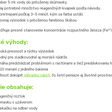
ber 5 ml vody do priloženej skúmavky.
daj potrebné množstvo reagenčných kvapiek podľa návodu.
pretrepaní počkaj 3–5 minút, kým sa farba ustáli.
ovnaj výsledok s priloženou farebnou škálou.
ňuje presné stanovenie koncentrácie rozpustného železa (Fe²⁺/
é výhody:
oká presnosť a rýchly výsledok
dný pre sladkovodné aj morské nádrže
áha predchádzať problémom s rastlinami a tiež predávkovaniu h
50 meraní z jedného balenia
nosť dokúpiť
náhradnú náplň
, čo šetrí peniaze aj životné prostre
ie obsahuje:
genčný roztok
mavku s uzáverom
iekačku na odber vody