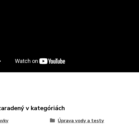
zaradený v kategóriách
avky
Úprava vody a testy