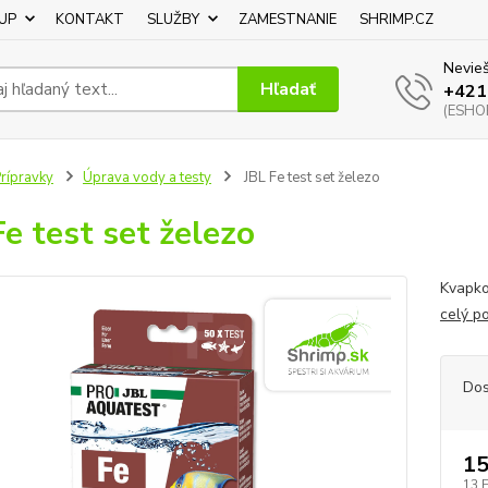
UP
KONTAKT
SLUŽBY
ZAMESTNANIE
SHRIMP.CZ
Nevieš
Hľadať
+421
(ESHOP
rípravky
Úprava vody a testy
JBL Fe test set železo
Fe test set železo
Kvapko
celý p
Dos
15
13 