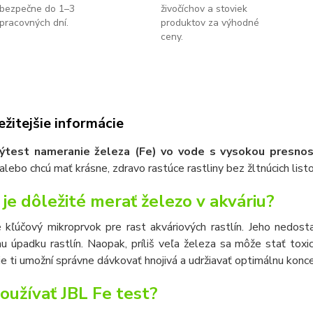
bezpečne do 1–3
živočíchov a stoviek
pracovných dní.
produktov za výhodné
ceny.
žitejšie informácie
ý
test na
meranie železa (Fe) vo vode s vysokou presno
lebo chcú mať krásne, zdravo rastúce rastliny bez žltnúcich list
 je dôležité merať železo v akváriu?
 kľúčový mikroprvok pre rast akváriových rastlín. Jeho nedosta
u úpadku rastlín. Naopak, príliš veľa železa sa môže stať toxi
e ti umožní správne dávkovať hnojivá a udržiavať optimálnu konc
oužívať JBL Fe test?