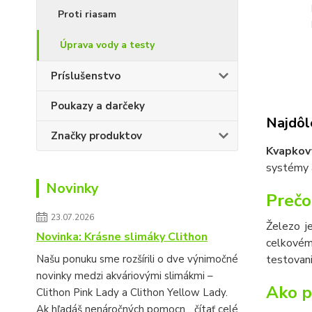
Proti riasam
Úprava vody a testy
Príslušenstvo
Poukazy a darčeky
Najdôle
Značky produktov
Kvapkov
systémy a
Novinky
Prečo
23.07.2026
Železo je
Novinka: Krásne slimáky Clithon
celkovém
Našu ponuku sme rozšírili o dve výnimočné
testovani
novinky medzi akváriovými slimákmi –
Ako p
Clithon Pink Lady a Clithon Yellow Lady.
Ak hľadáš nenáročných pomocn...
čítať celé