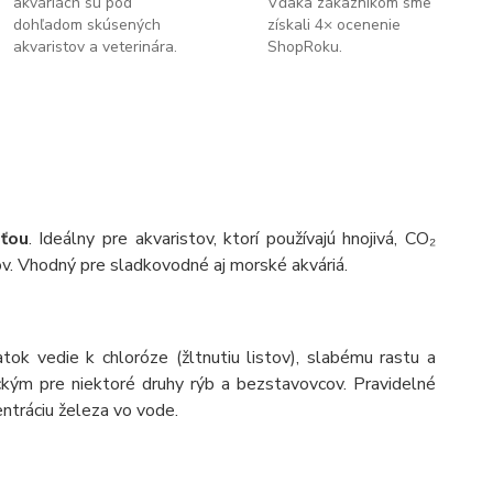
akváriách sú pod
Vďaka zákazníkom sme
dohľadom skúsených
získali 4× ocenenie
akvaristov a veterinára.
ShopRoku.
sťou
. Ideálny pre akvaristov, ktorí používajú hnojivá, CO₂
ov. Vhodný pre sladkovodné aj morské akváriá.
tok vedie k chloróze (žltnutiu listov), slabému rastu a
ckým pre niektoré druhy rýb a bezstavovcov. Pravidelné
entráciu železa vo vode.