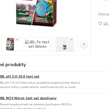
Číslo p
Do 
é produkty
JBL pH 3.0-10.0 test set
JBL pH 3.0–10.0 test set je spoľahlivý kvapkový test, ktorý ti
umožní rýchlo a jednoducho zistiť hodnotu pH vo vode.
JBL NO3 Nitrat test set dusičnany
Presný kvapkový test na meranie dusičnanov (NO3) v
akváriách a záhradných jazierkach.