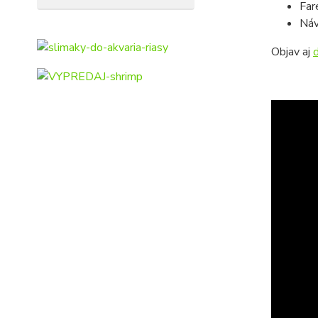
Far
Náv
Objav aj