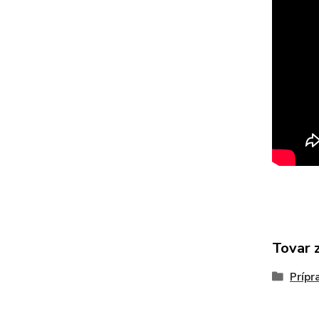
Tovar 
Prípr