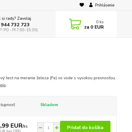
Prihlásenie
 si rady? Zavolaj.
0
ks
 944 732 723
za
0 EUR
: PO - PI 7:00-15:30)
vý test na meranie železa (Fe) vo vode s vysokou presnosťou.
opis
tupnosť
Skladom
,99 EUR
/
ks
Pridať do košíka
EUR
bez DPH