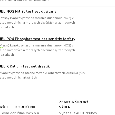
JBL NO2 Nitrit test set dusitany
Presný kvapkový test na meranie dusitanov (NO2) v
sladkovodných a morských akváriách aj záhradných
jazierkach.
JBL PO4 Phosphat test set sensitiv fosfáty
Presný kvapkový test na meranie dusitanov (NO2) v
sladkovodných a morských akváriách aj záhradných
jazierkach.
JBL K Kalium test set draslík
Kvapkový test na presné meranie koncentrácie draslíka (K) v
sladkovodných akváriách.
ZĽAVY A ŠIROKÝ
RÝCHLE DORUČENIE
VÝBER
Tovar doručíme rýchlo a
Vyber si z 400+ druhov