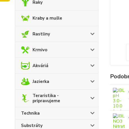
Raky
Kraby a mušle
Rastliny
Krmivo
Akváriá
Podobn
Jazierka
Teraristika -
pripravujeme
Technika
Substráty