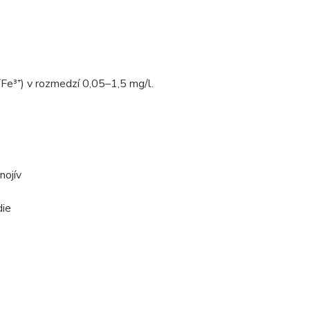
Fe³⁺) v rozmedzí 0,05–1,5 mg/l.
nojív
die