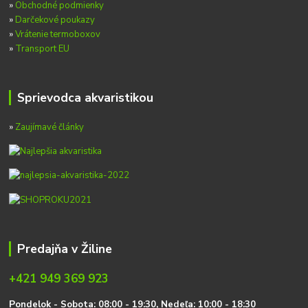
»
Obchodné podmienky
»
Darčekové poukazy
»
Vrátenie termoboxov
»
Transport EU
Sprievodca akvaristikou
»
Zaujímavé články
Predajňa v Žiline
+421 949 369 923
P
on
delok
- Sobota: 08:00 - 19:30, Nedeľa: 10:00 - 18:30