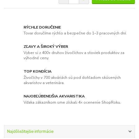
RÝCHLE DORUČENIE
Tovar doručíme rýchlo a bezpečne do 1–3 pracovných dní.
ZĽAVY A ŠIROKÝ VÝBER
Vyber si z 400+ druhov živočíchov a stoviek produktov za
výhodné ceny.
TOP KONDÍCIA
Živočíchy v 700 akváriách sú pod dohľadom skúsených
akvaristov a veterinára.
NAJOBĽÚBENEJŠIA AKVARISTIKA
Vďaka zákazníkom sme získali 4× ocenenie ShopRoku.
Najdôležitejšie informácie