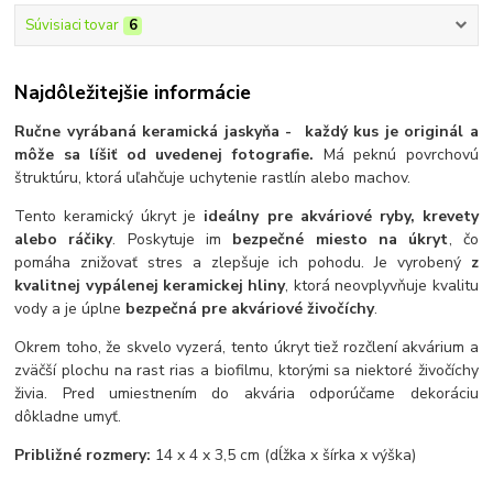
Súvisiaci tovar
6
Najdôležitejšie informácie
Ručne vyrábaná keramická jaskyňa - každý kus je originál a
môže sa líšiť od uvedenej fotografie.
Má peknú povrchovú
štruktúru, ktorá uľahčuje uchytenie rastlín alebo machov.
Tento keramický úkryt je
ideálny pre akváriové ryby, krevety
alebo ráčiky
. Poskytuje im
bezpečné miesto na úkryt
, čo
pomáha znižovať stres a zlepšuje ich pohodu. Je vyrobený
z
kvalitnej vypálenej keramickej hliny
, ktorá neovplyvňuje kvalitu
vody a je úplne
bezpečná pre akváriové živočíchy
.
Okrem toho, že skvelo vyzerá, tento úkryt tiež rozčlení akvárium a
zväčší plochu na rast rias a biofilmu, ktorými sa niektoré živočíchy
živia. Pred umiestnením do akvária odporúčame dekoráciu
dôkladne umyť.
Približné rozmery:
14 x 4 x 3,5 cm (dĺžka x šírka x výška)