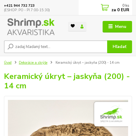
0
ks
+421 944 732 723
za
0 EUR
(ESHOP: PO - PI 7:00-15:30)
Menu
Hľadať
Úvod
Dekorácie a skrýše
Keramický úkryt – jaskyňa (200) - 14 cm
Keramický úkryt – jaskyňa (200) -
14 cm