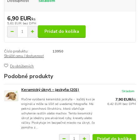
Dostupnosť
Skladom
6,90 EUR
/
ks
5,61 EUR
bez DPH
Pridať do košíka
Číslo produktu:
13950
Strážiť cenu / dostupnosť
Do obľúbených
Podobné produkty
Keramický úkryt – jaskyňa (201)
Skladom
Ručne vyrábaná keramická jaskyňa - každý kus je
7,90 EUR
/
ks
originál a môže sa líšiť od uvedenej fotografie. Má
6,42 EUR
bez DPH
peknú povrchovú štruktúru, ktorá uľahčuje
uchytenie rastlín alebo machov. Tento keramický
úkryt je ideálny pre akváriové ryby, krevety alebo
ráčiky. Poskytuje im bezpečné miesto na úkryt, čo
pomáha z...
Pridať do košíka