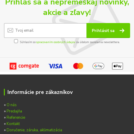
Prihlás sa a nepremeškaj novinky,
akcie a zľavy!
Prihlásiť sa
Súhlasím so
spracovaním osobných údajov
za účelom zasielania newslettera.
Informácie pre zákazníkov
»
O nás
»
Predajňa
»
Referencie
»
Kontakt
»
Doručenie, záruka, aklimatizácia