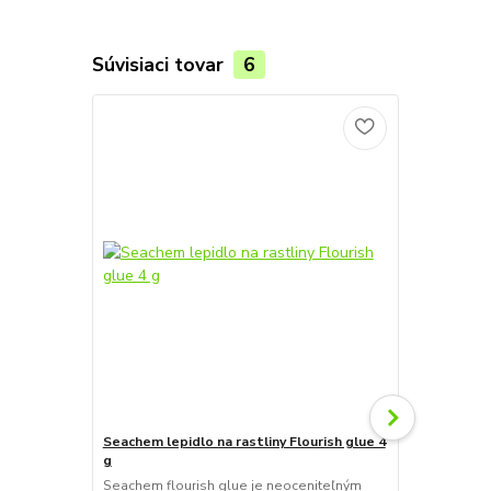
Súvisiaci tovar
6
Seachem lepidlo na rastliny Flourish glue 4
DUPLA Lepidl
g
DUPLA Plant 
pomocníkom 
Seachem flourish glue je neoceniteľným