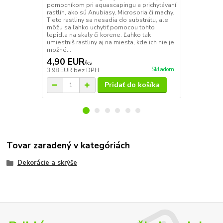
rastlín, ako 
pomocníkom pri aquascapingu a prichytávaní
Tieto rastlin
rastlín, ako sú Anubiasy, Microsoria či machy.
môžu sa ľah
Tieto rastliny sa nesadia do substrátu, ale
lepidla na sk
môžu sa ľahko uchytiť pomocou tohto
umiestniš ras
lepidla na skaly či korene. Ľahko tak
možné privi..
umiestniš rastliny aj na miesta, kde ich nie je
možné...
4,90 EUR
9,40 EU
/
ks
Skladom
3,98 EUR
bez DPH
7,64 EUR
be
Pridať do košíka
Tovar zaradený v kategóriách
Dekorácie a skrýše