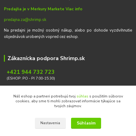
Predajňa je v Merkury Markete
Viac info
predajna.za@shrimp.sk
Na predajni je možný osobný nákup, alebo po dohode vyzdvihnutie
objednávok urobených vopred cez eshop.
Zákaznícka podpora Shrimp.sk
+421 944 732 723
(ESHOP: PO - PI 7:00-15:30)
info@shrimp.sk
Náš eshop a partneri potrebujú tvoj
súhlas
s použitím súborov
cookies, aby sme ti mohli zobrazovať informácie týkajúce sa
tvojich záujmov.
Súhlasím
Nastavenia
Copyright © 2026 Ondrej Svoboda - Shrimp.sk